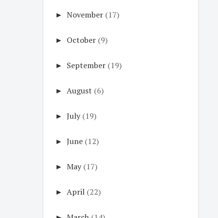
►
November
(17)
►
October
(9)
►
September
(19)
►
August
(6)
►
July
(19)
►
June
(12)
►
May
(17)
►
April
(22)
►
March
(14)