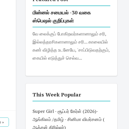
மின்னல் சமையல் -30 வகை
ஸ்பெஷல் குறிப்புகள்
வே லைக்குப் போகிறவர்களானாலும் சரி,
இல்லத்தரசிகளானாலும் சரி... காலையில்
கண் விழித்த உடனேயே, 'சாப்பிடுவதற்கும்,
கையில் எடுத்துச் செல்வ...
This Week Popular
Super Girl - சூப்பர் கேர்ள் (2026)-
ஆங்கிலம் /தமிழ் - சினிமா விமர்சனம் (
 »
ஆக்சன் திரில்லர்)