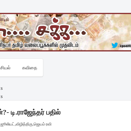
சியல்
கவிதை
ts
ts
 டி.ராஜேந்தர் பதில்
ஜூலியட்
,
விழித்திரு
,
ஜெயம் ரவி