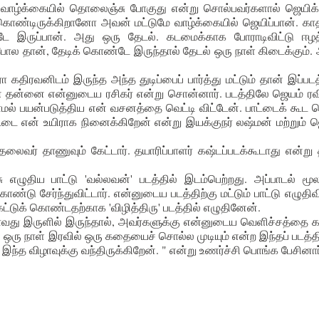
ு, "வாழ்க்கையில் தொலைஞ்சு போகுது என்று சொல்பவர்களால் ஜெயிக
ொண்டிருக்கிறானோ அவன் மட்டுமே வாழ்க்கையில் ஜெயிப்பான். காத
ே இருப்பான். அது ஒரு தேடல். கடமைக்காக போராடிவிட்டு ஈழ
ோல தான், தேடிக் கொண்டே இருந்தால் தேடல் ஒரு நாள் கிடைக்கும்.
கதிரவனிடம் இருந்த அந்த துடிப்பைப் பார்த்து மட்டும் தான் இப்படத
மன் தன்னை என்னுடைய ரசிகர் என்று சொன்னார். படத்திலே ஜெயம் ர
மல் பயன்படுத்திய என் வசனத்தை வெட்டி விட்டேன். பாட்டைக் கூட 
்டை என் உயிராக நினைக்கிறேன் என்று இயக்குநர் லஷ்மன் மற்றும் 
லைவர் தாணுவும் கேட்டார். தயாரிப்பாளர் கஷ்டப்படக்கூடாது என்று
எழுதிய பாட்டு 'வல்லவன்' படத்தில் இடம்பெற்றது. அப்பாடல் மூ
 சேர்ந்துவிட்டார். என்னுடைய படத்திற்கு மட்டும் பாட்டு எழுதிவி
ட்டுக் கொண்டதற்காக 'விழித்திரு' படத்தில் எழுதினேன்.
வது இருளில் இருந்தால், அவர்களுக்கு என்னுடைய வெளிச்சத்தை காட
ஒரு நாள் இரவில் ஒரு கதையைச் சொல்ல முடியும் என்ற இந்தப் படத்தி
ந்த விழாவுக்கு வந்திருக்கிறேன். " என்று உணர்ச்சி பொங்க பேசினார