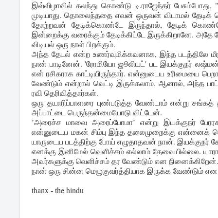
இவ்விழாவில் கலந்து கொண்டு டி.ராஜேந்தர் பேசும்போத
முடியாது. தொலைந்ததை எவன் ஒருவன் விடாமல் தேடிக் க
தோற்றவன் தேடிக்கொண்டே இருந்தால், தேடிக் கொண்ட
இன்றைக்கு வரைக்கும் தேடிக்கிட்டே இருக்கிறானே. அதே ப
விடியல் ஒரு நாள் பிறக்கும்.
அந்த தேடல் என்ற உணர்வுமிக்கவனாக, இந்த படத்திலே மீரா 
நான் பாடினேன். 'ரோமியோ ஜூலியட்' பட இயக்குநர் லஷ்
என் ரசிகராக காட்டியிருந்தார். என்னுடைய உரிமையை பெறா
வேண்டும் என்றால் வெட்டி இருக்கலாம். ஆனால், அந்த பாட
ரவி தெரிவித்தார்கள்.
ஒரு தயாரிப்பாளரை புண்படுத்த வேண்டாம் என்று சங்கத் த
அப்பாட்டை பெருந்தன்மையோடு விட்டேன்.
’அரைச்ச மாவை அரைப்போமா’ என்று இயக்குநர் பேரரசு 
என்னுடைய மகன் சிம்பு இந்த தலைமுறைக்கு என்னைக் கொண்டு
யாருடைய படத்திற்கு போய் எழுதாதவன் நான். இயக்குநர் கே
எனக்கு இனிமேல் வெளிச்சம் எல்லாம் தேவையில்லை. யாரா
அவர்களுக்கு வெளிச்சம் தர வேண்டும் என நினைக்கிறேன். 
நான் ஒரு சின்ன மெழுகுவர்த்தியாக இருக்க வேண்டும் என இ
thanx - the hindu