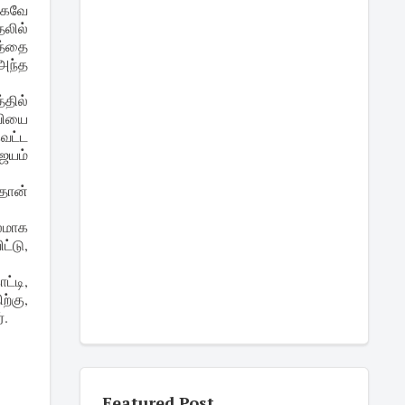
்கவே
லில்
த்தை
 அந்த
்தில்
வியை
வெட்ட
ஜெயம்
 தான்
லமாக
ட்டு,
்டி,
ற்கு,
்.
Featured Post