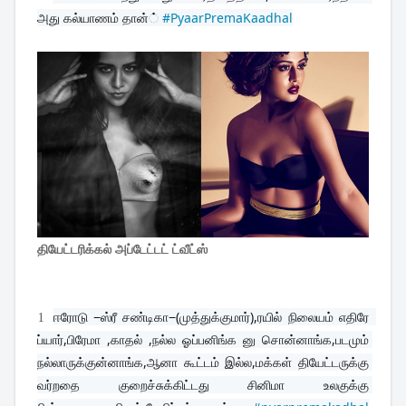
அது கல்யாணம் தான்் 
#PyaarPremaKaadhal
தியேட்டரிக்கல் அப்டேட்டட் ட்வீட்ஸ்
1
ஈரோடு −ஸ்ரீ சண்டிகா−(முத்துக்குமார்),ரயில் நிலையம் எதிரே  
ப்யார்,பிரேமா ,காதல் ,நல்ல ஓப்பனிங்க னு சொன்னாங்க,படமும் 
நல்லாருக்குன்னாங்க,ஆனா கூட்டம் இல்ல,மக்கள் தியேட்டருக்கு 
வர்றதை குறைச்சுக்கிட்டது சினிமா உலகுக்கு 