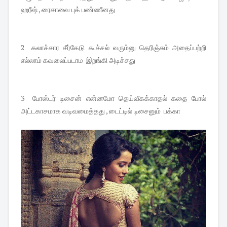
ஹரீஷ் , ரைசாவை புக் பண்ணீனது
2 கலாச்சார சீர்கேடு கூச்சல் வரும்னு தெரிஞ்சும் அதைப்பற்றி
எல்லாம் கவலைப்படாம இறங்கி அடிச்சது
3 போஸ்டர் டிசைன் என்னமோ தெய்வீகக்காதல் கதை போல்
அட்டகாசமாக வடிவமைத்தது , டைட்டில் டிசைனும் பக்கா