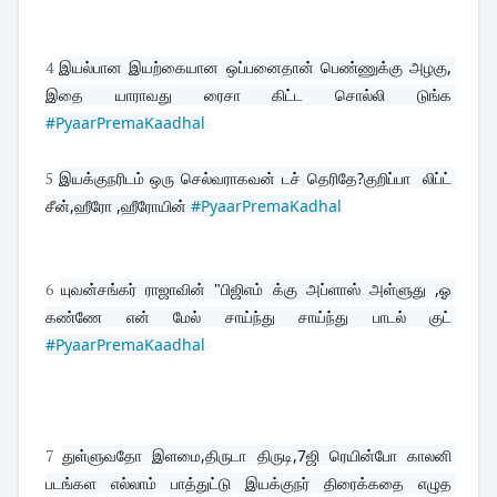
4
இயல்பான இயற்கையான ஒப்பனைதான் பெண்ணுக்கு அழகு, 
இதை யாராவது ரைசா கிட்ட சொல்லி டுங்க 
#PyaarPremaKaadhal
5
இயக்குநரிடம் ஒரு செல்வராகவன் டச் தெரிதே?குறிப்பா  லிப்ட் 
சீன்,ஹீரோ ,ஹீரோயின் 
#PyaarPremaKadhal
6
யுவன்சங்கர் ராஜாவின் "பிஜிஎம் க்கு அப்ளாஸ் அள்ளுது ,ஓ 
கண்ணே என் மேல் சாய்ந்து சாய்ந்து பாடல் குட் 
#PyaarPremaKaadhal
7
துள்ளுவதோ இளமை,திருடா திருடி,7ஜி ரெயின்போ காலனி 
படங்கள எல்லாம் பாத்துட்டு இயக்குநர் திரைக்கதை எழுத 