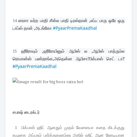
14
ரைசா வர்ற பாதி சீன்ல பாதி டிரஸ்தான் ,எப்ப பாரு ஒரே ஒரு 
டாப்ஸ் தான் ,அடங்கோ 
#PyaarPremaKaadhal
15
ஹீரோவும் ,ஹீரோயினும் ஆபிஸ் ல ,ஆபிஸ் பாத்ரும்ல 
ரொமான்ஸ் பண்றாங்க,அதென்ன ஆபிசா?பிக்பாஸ் செட் டா? 
#PyaarPremaKaadhal
சபாஷ் டைரக்டர்
1 பிக்பாஸ் ஹிட் ஆனதும் முதல் வேளையா கதை கிடக்குது
கழுதை அப்பறம் பார்த்துகலாம்னு அதில் ஹிட் ஆன ஜோடியான