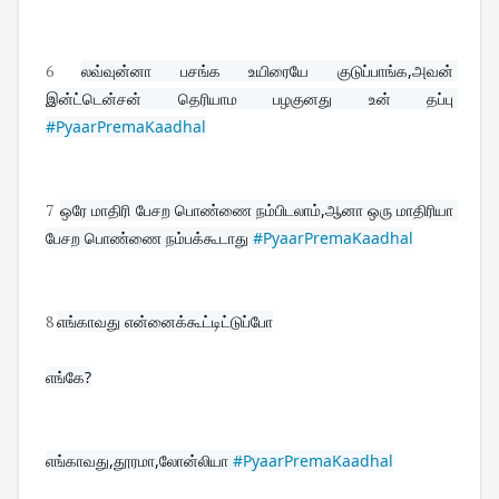
6
லவ்வுன்னா பசங்க உயிரையே குடுப்பாங்க,அவன் 
இன்ட்டென்சன் தெரியாம பழகுனது உன் தப்பு 
#PyaarPremaKaadhal
7
ஒரே மாதிரி பேசற பொண்ணை நம்பிடலாம்,ஆனா ஒரு மாதிரியா 
பேசற பொண்ணை நம்பக்கூடாது 
#PyaarPremaKaadhal
8
எங்காவது என்னைக்கூட்டிட்டுப்போ
எங்கே?

எங்காவது,தூரமா,லோன்லியா 
#PyaarPremaKaadhal