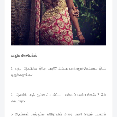
லாஜிக் மிஸ்டேக்ஸ்
1 எந்த ஆஃபீஸ்ல இந்த மாதிரி கில்மா பண்றதுக்கெல்லாம் இடம்
ஒதுக்கறாங்க?
2 ஆஃபீஸ் பாத் ரூம்ல அசால்ட்டா எல்லாம் பண்றாங்களே? பேர்
கெடாதா?
3 ஆண்கள் பாத்ரும்ல ஹீரோயின் அரை மணி நெரம் டயலாக்