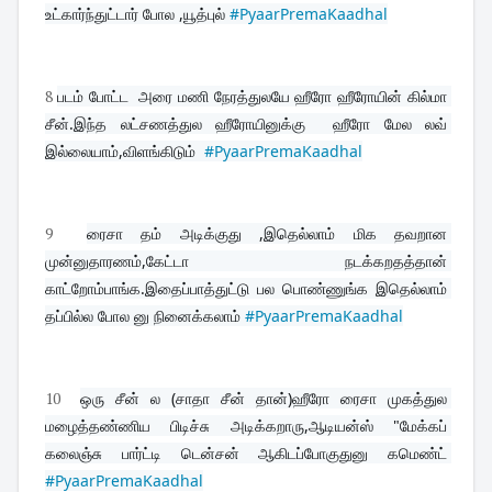
உட்கார்ந்துட்டார் போல ,யூத்புல் 
#PyaarPremaKaadhal
8
படம் போட்ட  அரை மணி நேரத்துலயே ஹீரோ ஹீரோயின் கில்மா 
சீன்.இந்த லட்சணத்துல ஹீரோயினுக்கு  ஹீரோ மேல லவ் 
இல்லையாம்,விளங்கிடும்  
#PyaarPremaKaadhal
9
ரைசா தம் அடிக்குது ,இதெல்லாம் மிக தவறான 
முன்னுதாரணம்,கேட்டா நடக்கறதத்தான் 
காட்றோம்பாங்க.இதைப்பாத்துட்டு பல பொண்ணுங்க இதெல்லாம் 
தப்பில்ல போல னு நினைக்கலாம் 
#PyaarPremaKaadhal
10
ஒரு சீன் ல (சாதா சீன் தான்)ஹீரோ ரைசா முகத்துல 
மழைத்தண்ணிய பிடிச்சு அடிக்கறாரு,ஆடியன்ஸ் "மேக்கப் 
கலைஞ்சு பார்ட்டி டென்சன் ஆகிடப்போகுதுனு கமெண்ட் 
#PyaarPremaKaadhal