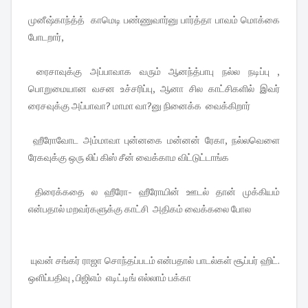
முனீஷ்காந்த்த் காமெடி பண்ணுவார்னு பார்த்தா பாவம் மொக்கை
போடறார்,
ரைசாவுக்கு அப்பாவாக வரும் ஆனந்த்பாபு நல்ல நடிப்பு ,
பொறுமையான வசன உச்சரிப்பு, ஆனா சில காட்சிகளில் இவர்
ரைசவுக்கு அப்பாவா? மாமா வா?னு நினைக்க வைக்கிறார்
ஹீரோவோட அம்மாவா புன்னகை மன்னன் ரேகா, நல்லவெளை
ரேகவுக்கு ஒரு லிப் கிஸ் சீன் வைக்காம விட்டுட்டாங்க
திரைக்கதை ல ஹீரோ- ஹீரோயின் ஊடல் தான் முக்கியம்
என்பதால் மறவர்களுக்கு காட்சி அதிகம் வைக்கலை போல
யுவன் சங்கர் ராஜா சொந்தப்படம் என்பதால் பாடல்கள் சூப்பர் ஹிட்.
ஒளிப்பதிவு , பிஜிஎம் எடிட்டிங் எல்லாம் பக்கா