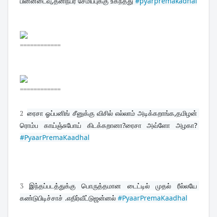
பின்னடைவு,தனிநபர் சேமிப்புக்கு உகந்தது 
#pyarpremakadhal
============
============
2
ரைசா ஓப்பனிங் சீனுக்கு விசில் எல்லாம் அடிக்கறாங்க,தமிழன் 
ரொம்ப காய்ஞ்சுபோய் கிடக்கறானா?ரைசா அவ்ளோ அழகா? 
#PyaarPremaKaadhal
3
இந்தப்படத்துக்கு பொருத்தமான டைட்டில் முதல் ரீல்லயே 
கண்டுபிடிச்சாச் .எதிர்வீட்டுஜன்னல் 
#PyaarPremaKaadhal