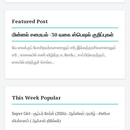
Featured Post
மின்னல் சமையல் -30 வகை ஸ்பெஷல் குறிப்புகள்
வே லைக்குப் போகிறவர்களானாலும் சரி, இல்லத்தரசிகளானாலும்
சரி... காலையில் கண் விழித்த உடனேயே, 'சாப்பிடுவதற்கும்,
கையில் எடுத்துச் செல்வ...
This Week Popular
Super Girl - சூப்பர் கேர்ள் (2026)- ஆங்கிலம் /தமிழ் - சினிமா
விமர்சனம் ( ஆக்சன் திரில்லர்)