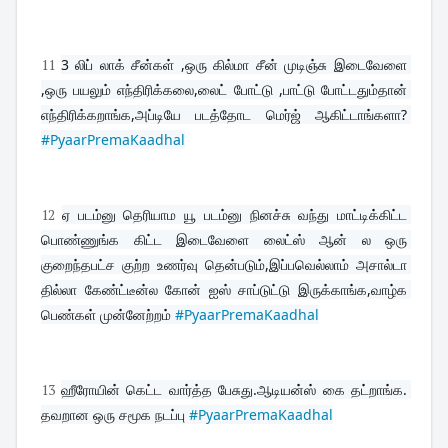
11
3 லிப் லாக் சீன்கள் ,ஒரு கில்மா சீன் முடிஞ்சு இடைவேளை 
,ஒரு பயலும் எந்திரிக்கலை,லைட் போட்டு ,பாட்டு போட்டதும்தான் 
எந்திரிக்கறாங்க,அப்டியே படத்தோட மெர்ஜ் ஆகிட்டாங்களா? 
#PyaarPremaKaadhal
12
ஏ படம்னு தெரியாம யூ படம்னு நினச்சு வந்து மாட்டிக்கிட்ட 
பொண்ணுங்க கிட்ட இடைவேளை லைட்ஸ் ஆன் ல ஒரு 
குறைந்தபட்ச குற்ற உணர்வு தென்படும்,இப்பவெல்லாம் அசால்டா 
தில்லா கேண்ட்டீன்ல கோன் ஐஸ் சாப்டுட்டு இருக்காங்க,வாழ்க 
பெண்கள் முன்னேற்றம் 
#PyaarPremaKaadhal
13
ஹீரோயின் கெட்ட வார்த்த பேசுது.ஆடியன்ஸ் கை தட்றாங்க. 
தவறான ஒரு சமூக நடப்பு 
#PyaarPremaKaadhal