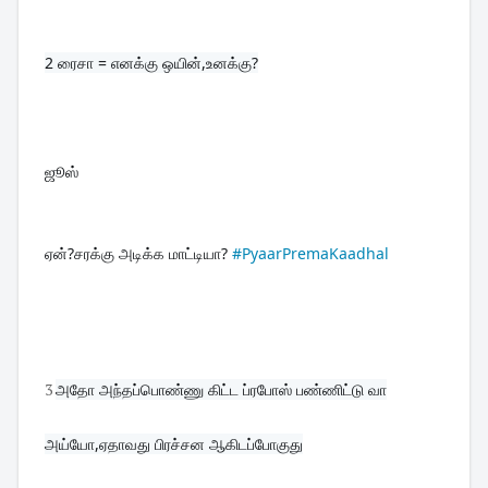
2 
ரைசா = எனக்கு ஒயின்,உனக்கு?
ஜூஸ்
ஏன்?சரக்கு அடிக்க மாட்டியா? 
#PyaarPremaKaadhal
3
அதோ அந்தப்பொண்ணு கிட்ட ப்ரபோஸ் பண்ணிட்டு வா
அய்யோ,ஏதாவது பிரச்சன ஆகிடப்போகுது
