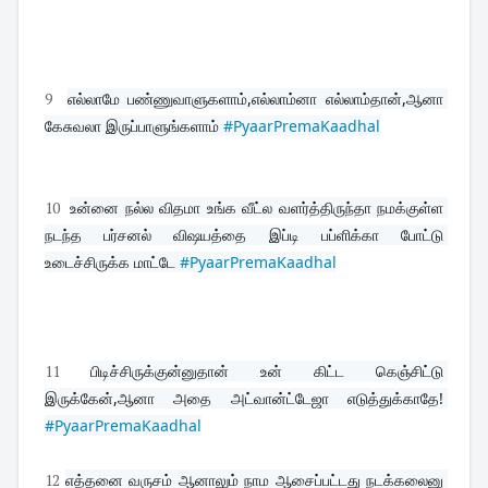
9
எல்லாமே பண்ணுவாளுகளாம்,எல்லாம்னா எல்லாம்தான்,ஆனா 
கேசுவலா இருப்பாளுங்களாம் 
#PyaarPremaKaadhal
10
உன்னை நல்ல விதமா உங்க வீட்ல வளர்த்திருந்தா நமக்குள்ள 
நடந்த பர்சனல் விஷயத்தை இப்டி பப்ளிக்கா போட்டு 
உடைச்சிருக்க மாட்டே 
#PyaarPremaKaadhal
11
பிடிச்சிருக்குன்னுதான் உன் கிட்ட கெஞ்சிட்டு 
இருக்கேன்,ஆனா அதை அட்வான்ட்டேஜா எடுத்துக்காதே! 
#PyaarPremaKaadhal
12
எத்தனை வருசம் ஆனாலும் நாம ஆசைப்பட்டது நடக்கலைனு 