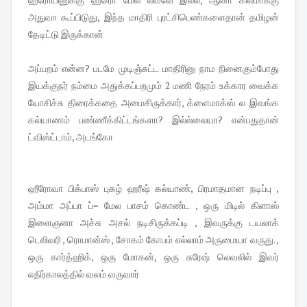
அதுவா கூப்பிடுது, இந்த மாதிரி புரட்சிபெண்களைதான் தமிழன்
தேடிட்டு இருக்கான்
அப்பறம் என்ன? படமே முடிஞ்சுட்ட மாதிரினு நாம நினைகும்போது
இயக்குநர் நம்மை அதுக்கப்பறமும் 2 மணி நேரம் உக்கார வைக்க
யோசிச்சு திரைக்கதை அமைசிருக்கார், க்ளைமாக்ஸ் ல இவங்க
கல்யாணம் பண்ணீக்கிட்டங்களா? இல்ல்லையா? என்பதுதான்
ட்விஸ்ட்டாம், அடங்கோ
ஹீரோவா பிக்பாஸ் புகழ் ஹரீஷ் கல்யாண், பிரமாதமான நடிப்பு ,
அம்மா அப்பா ப்= மேல பாசம் கொண்ட , ஒரு மிடில் கிளாஸ்
இளைஞனா அச்சு அசல் நடிசிருக்கப்டி , இவருக்கு டயலாக்
டெலிவரி , ரொமான்ஸ் , சோகம் கோபம் எல்லாம் அருமையா வருது. ,
ஒரு கார்த்ஹிக், ஒரு மோகன், ஒரு சுரேஷ் லெவலில் இவர்
எதிர்காலத்தில் வலம் வருவார்