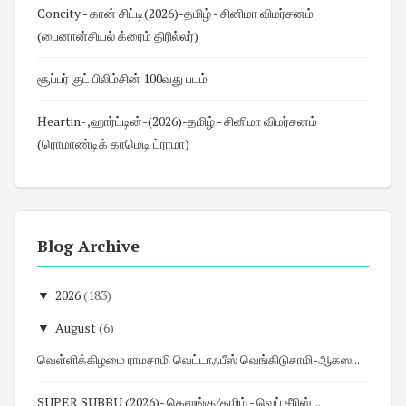
Concity - கான் சிட்டி(2026)-தமிழ் - சினிமா விமர்சனம்
(பைனான்சியல் க்ரைம் திரில்லர்)
சூப்பர் குட் பிலிம்சின் 100வது படம்
Heartin- ,ஹார்ட்டின்-(2026)-தமிழ் - சினிமா விமர்சனம்
(ரொமாண்டிக் காமெடி ட்ராமா)
Blog Archive
▼
2026
(183)
▼
August
(6)
வெள்ளிக்கிழமை ராமசாமி வெட்டாஃபீஸ் வெங்கிடுசாமி-ஆகஸ...
SUPER SUBBU (2026)- தெலுங்கு/தமிழ் - வெப் சீரிஸ் ...