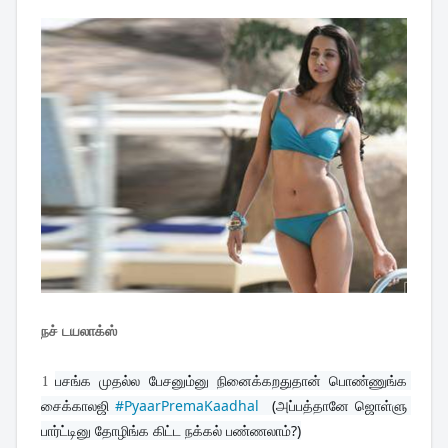
நச் டயலாக்ஸ்
1
பசங்க முதல்ல பேசனும்னு நினைக்கறதுதான் பொண்ணுங்க 
சைக்காலஜி 
#PyaarPremaKaadhal
  (அப்பத்தானே ஜொள்ளு 
பார்ட்டினு தோழிங்க கிட்ட நக்கல் பண்ணலாம்?)