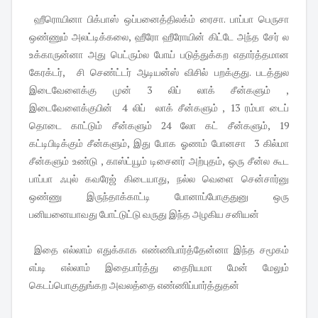
ஹீரொயினா பிக்பாஸ் ஒப்பனைத்திலக்ம் ரைசா. பாப்பா பெருசா
ஒண்ணும் அலட்டிக்கலை, ஹீரோ ஹீரோயின் கிட்டே அந்த சேர் ல
உக்காருன்னா அது பெட்ரும்ல போய் படுத்துக்கற எதார்த்தமான
கேரக்டர், சி செண்ட்டர் ஆடியன்ஸ் விசில் பறக்குது. படத்துல
இடைவேளைக்கு முன் 3 லிப் லாக் சீன்களும் ,
இடைவேளைக்குபின் 4 லிப் லாக் சீன்களும் , 13 ரம்பா டைப்
தொடை காட்டும் சீன்களும் 24 லோ கட் சீன்களும், 19
கட்டிபிடிக்கும் சீன்களும், இது போக ஓணம் போனசா 3 கில்மா
சீன்களும் உண்டு , காஸ்ட்யூம் டிசைனர் அற்புதம், ஒரு சீன்ல கூட
பாப்பா ஃபுல் கவரேஜ் கிடையாது, நல்ல வெளை சென்சார்னு
ஒண்ணு இருந்தாக்காட்டி போனாப்போகுதுனு ஒரு
பனியனையாவது போட்டுட்டு வருது இந்த அழகிய சனியன்
இதை எல்லாம் எதுக்காக எண்ணிபார்த்தேன்னா இந்த சமூகம்
எப்டி எல்லாம் இதைபார்த்து தைரியமா மேன் மேலும்
கெடப்பொகுதுங்கற அவலத்தை எண்ணிப்பார்த்துதன்