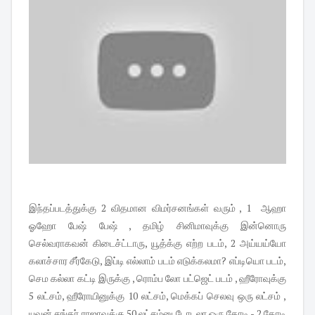
இந்தப்படத்துக்கு 2 விதமான விமர்சனங்கள் வரும் , 1 ஆஹா
ஓஹோ பேஷ் பேஷ் , தமிழ் சினிமாவுக்கு இன்னொரு
செல்வராகவன் கிடைச்ட்டாரு, யூத்க்கு எற்ற படம், 2 அய்யய்யோ
கலாச்சார சீர்கேடு, இப்டி எல்லாம் படம் எடுக்கலமா? எப்டியொ படம்,
செம கல்லா கட்டி இருக்கு , ரொம்ப லோ பட்ஜெட் படம் , ஹீரோவுக்கு
5 லட்சம், ஹீரோயினுக்கு 10 லட்சம், மெக்கப் செலவு ஒரு லட்சம் ,
யுவன் சங்கர் ராஜாவுக்கு 50 லட்சம்னு டோடலா ஒரு கோடி - 2 கோடி