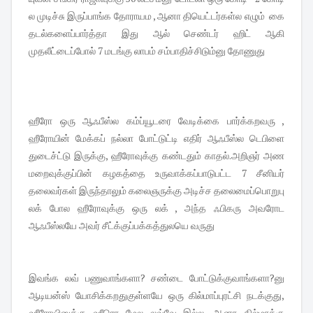
ல முடிச்சு இருப்பாங்க தோராயம , ஆனா தியெட்டர்கள்ல எழும் கை
தடல்களைப்பார்த்தா இது ஆல் செண்டர் ஹிட் ஆகி
முதலீட்டைப்போல் 7 மடங்கு லாபம் சம்பாதிச்சிடும்னு தோணுது
ஹீரோ ஒரு ஆஃபீஸ்ல கம்ப்யூடரை வேடிக்கை பார்க்கறவரு ,
ஹீரோயின் மேக்கப் நல்லா போட்டுட்டி எதிர் ஆஃபீஸ்ல டெபிளை
துடைச்ட்டு இருக்கு, ஹீரோவுக்கு கண்டதும் காதல்.அறிஞர் அண
மறைவுக்குப்பின் கழகத்தை உருவாக்கப்பாடுபட்ட 7 சீனியர்
தலைவர்கள் இருந்தாலும் கலைஞருக்கு அடிச்ச தலைமைப்பொறுபு
லக் போல ஹீரோவுக்கு ஒரு லக் , அந்த ஃபிகரு அவரோட
ஆஃபீஸ்லயே அவர் சீட்க்குப்பக்கத்துலயெ வருது
இவங்க லவ் பணுவாங்களா? சண்டை போட்டுக்குவாங்களா?னு
ஆடியன்ஸ் யோசிக்கறதுகுள்ளயே ஒரு கில்மாப்புரட்சி நடக்குது,
ஹீரோயினுக்கு ஹீரொ மேல லவ்வே இல்ல, ஆனா கில்மாக்கு