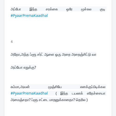
அப்போ இந்த சரக்கை ஒரே மூச்சுல குடி 
#PyaarPremaKaadhal
4
அதோ,அந்த ப்ளூ சர்ட் ஆளை ஒரு அறை அறைஞ்சிட்டு வா
அய்யோ எதுக்கு?

சும்மா,அவன் மூஞ்சியே எனக்குப்பிடிக்கல 
#PyaarPremaKaadhal
  ( இந்த டயலாக் எதேச்சையா 
அமைஞ்சதா? ப்ளூ சட்டை மாறனுக்கானதா? தெரில )