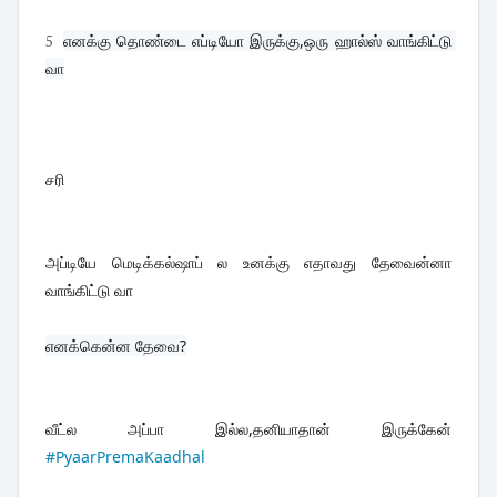
5
எனக்கு தொண்டை எப்டியோ இருக்கு,ஒரு ஹால்ஸ் வாங்கிட்டு 
வா
சரி
அப்டியே மெடிக்கல்ஷாப் ல உனக்கு எதாவது தேவைன்னா 
வாங்கிட்டு வா
எனக்கென்ன தேவை?

வீட்ல அப்பா இல்ல,தனியாதான் இருக்கேன் 
#PyaarPremaKaadhal