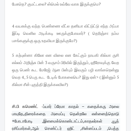
பேசுதெ? குமட்டலை? ஸ்மெல் உவ்வே வாக இருக்குமெ?
4 வயசுக்கு வந்த பெண்ணை வீட்ல தனியா விட்டுட்டு எந்த அப்பா
இப்டி வெளில அடிக்கடி ஊருக்குபோவார்? ( தெரிஞ்சா நம்ம
பசங்களுக்கு ஒரு உதவியா இருக்குமே?)
5 கற்புன்னா கிலோ என விலை என கேட்கும் நாயகி கில்மா ருசி
எல்லம் அறிஞ்சு பின் 3 வருசம் பிரிவில் இருந்தும், ஹீரோவுக்கு வேற
ஒரு பெண் கூட மேரேஜ் ஆன பின்பும் இவரும் பழி வாங்கறென்னு
வெற 4 , 5 பெரு கூட டேடிங் போகலையெ? இது ஏன்> ( இன்னும் 5
கில்மா சீன் புகுத்தி இருக்கலமில?)
சி.பி கமெண்ட்
-
ப்யார் ப்ரேமா காதல் − கதைக்கரு அலை 
பாயுதே,திரைக்கதை அமைப்பு தென்றலே என்னைத்தொடு 
+போடாபோடி ,இளமைக்கொண்டாட்டம்,காதலர்கள் ,யூத் 
ரசிப்பார்கள்,ஆல் செண்ட்டர் ஹிட் ,சின்னப்படம் ,பெத்த 