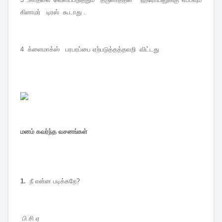
கிளாமர் டிரஸ் கூடாது .
4 க்ளைமாக்ஸ் பரபரப்பை ஏற்படுத்தத்தவறி விட்டது
மனம் கவர்ந்த வசனங்கள்
1.
நீ என்ன படிக்கறே?
பி சி ஏ