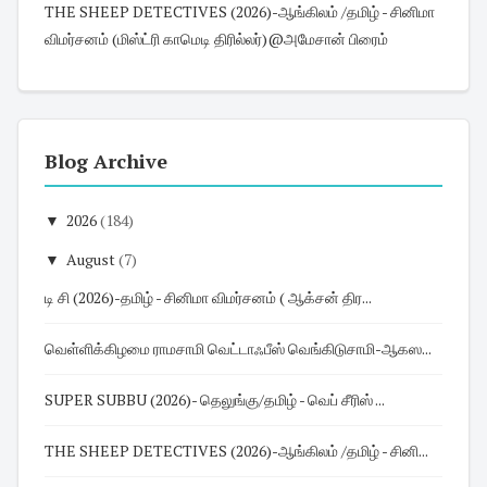
THE SHEEP DETECTIVES (2026)-ஆங்கிலம் /தமிழ் - சினிமா
விமர்சனம் (மிஸ்ட்ரி காமெடி திரில்லர்)@அமேசான் பிரைம்
Blog Archive
▼
2026
(184)
▼
August
(7)
டி சி (2026)-தமிழ் - சினிமா விமர்சனம் ( ஆக்சன் திர...
வெள்ளிக்கிழமை ராமசாமி வெட்டாஃபீஸ் வெங்கிடுசாமி-ஆகஸ...
SUPER SUBBU (2026)- தெலுங்கு/தமிழ் - வெப் சீரிஸ் ...
THE SHEEP DETECTIVES (2026)-ஆங்கிலம் /தமிழ் - சினி...