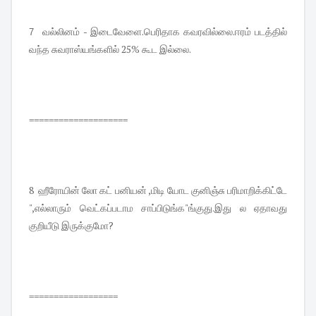
வல்லினம் - இடைவேளை.பெரிதாக கவரவில்லை.ஈரம் படத்தில்
7
வந்த சுவராஸ்யங்களில் 25% கூட இல்லை.
====================
8 ஹீரோயின் லோ கட் பனியன் ,மிடி யோட குனிஞ்சு பரிமாறிக்கிட்டே
",எல்லாரும் வெட்கப்படாம சாப்பிடுங்க"ங்குது.இது ல ஏதாவது
குறியீடு இருக்குமோ?
==================