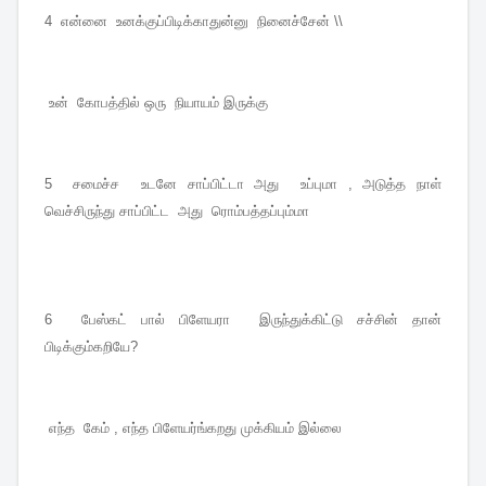
4 என்னை உனக்குப்பிடிக்காதுன்னு நினைச்சேன் \\
உன் கோபத்தில் ஒரு நியாயம் இருக்கு
5 சமைச்ச உடனே சாப்பிட்டா அது உப்புமா , அடுத்த நாள்
வெச்சிருந்து சாப்பிட்ட அது ரொம்பத்தப்பும்மா
6 பேஸ்கட் பால் பிளேயரா இருந்துக்கிட்டு சச்சின் தான்
பிடிக்கும்கறியே?
எந்த கேம் , எந்த பிளேயர்ங்கறது முக்கியம் இல்லை