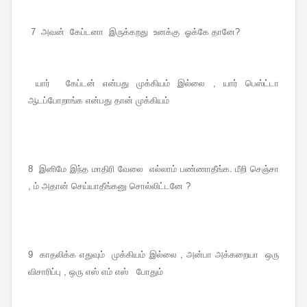
7 அவன் கேப்டனா இருக்கறது உனக்கு ஓக்கே தானே?
யார் கேப்டன் என்பது முக்கியம் இல்லை , யார் பெஸ்ட்டா
ஆடப்போறாங்க என்பது தான் முக்கியம்
8 இனிமே இந்த மாதிரி வேலை எல்லாம் பண்ணாதீங்க. மீறி செஞ்சா
, ம் அதான் செய்யாதீங்கனு சொல்லிட்டனே ?
9 காதலிக்க எதுவும் முக்கியம் இல்லை , அன்பா அக்கறையா ஒரு
விசாரிப்பு , ஒரு எஸ் எம் எஸ் போதும்