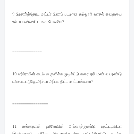
9 பிரசாந்த்தோட அட்டர் பிளாப் படமான கல்லூரி வாசல் கதையை
உல்டா பண்ணிட்டாங்க போலயே?
==============
10 ஹீரோயின் கடல் ல குளிச்சு முடிச்ட்டு கரை ஏறி மண் ல புரண்டு
விளையாடுதே.அம்மா அப்பா திட்ட மாட்டாங்களா?
=================
11 என்னதான் ஹீரோயின் அல்வாத்துண்டு உதட்டழகியா
இருந்தாலும் ஹீரோ அவரைக்கடல்ல புரட்டிப்போட்டு கடிச்சு