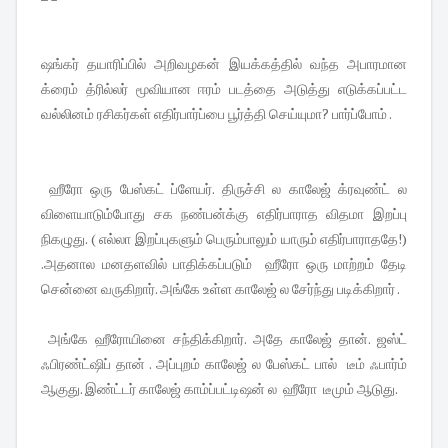
ஷங்கர் தயாரிப்பில் அறிவழகன் இயக்கத்தில் வந்த அபாரமான
க்ரைம் த்ரில்லர் மூவியான ஈரம் படத்தை அடுத்து எடுக்கப்பட்ட
வல்லினம் ரசிகர்கள் எதிர்பார்ப்பை பூர்த்தி செய்யுமா? பார்ப்போம் .
ஹீரோ ஒரு பேஸ்கட் ப்ளேயர். திருச்சி ல காலேஜ் க்ரவுண்ட் ல
விளையாடும்போது சக நண்பன்க்கு எதிர்பாராத விதமா இறப்பு
நிகழுது. ( எல்லா இறப்புகளும் பெரும்பாலும் யாரும் எதிர்பாராததே!)
.அதனால மனதளவில் பாதிக்கப்படும் ஹீரோ ஒரு மாற்றம் தேடி
சென்னை வருகிறார். அங்கே உள்ள காலேஜ் ல சேர்ந்து படிக்கிறார் .
அங்கே ஹீரோயினை சந்திக்கிறார். அதே காலேஜ் தான். ஜஸ்ட்
ஃபிரண்ட்ஷிப் தான் . அப்புறம் காலேஜ் ல பேஸ்கட் பால் டீம் ஃபார்ம்
ஆகுது. இண்ட்டர் காலேஜ் காம்ப்பட்டிஷன் ல ஹீரோ டீமும் ஆடுது.