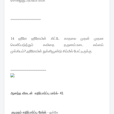
சொல்லுது.அய்யோ ராமா
=================
14 ஹீரோ ஹீரோயின் கிட்டே காதலை முதன் முதலா
வெளிப்படுத்தும் கவிதை தருணம்.உடை எவ்ளவ்
முக்கியம்?,ஹீரோயின் துக்ளியூண்டு சிம்மீஸ் போட்டிருக்கு
====================
ஆனந்த விகடன் எதிர்பார்ப்பு மார்க்- 41
குமுதம் எதிர்பார்ப்பு ரேங்க்
- ஓக்கே