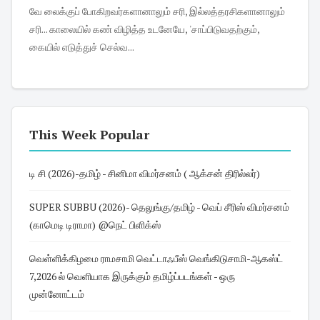
வே லைக்குப் போகிறவர்களானாலும் சரி, இல்லத்தரசிகளானாலும்
சரி... காலையில் கண் விழித்த உடனேயே, 'சாப்பிடுவதற்கும்,
கையில் எடுத்துச் செல்வ...
This Week Popular
டி சி (2026)-தமிழ் - சினிமா விமர்சனம் ( ஆக்சன் திரில்லர்)
SUPER SUBBU (2026)- தெலுங்கு/தமிழ் - வெப் சீரிஸ் விமர்சனம்
(காமெடி டிராமா) @நெட் பிளிக்ஸ்
வெள்ளிக்கிழமை ராமசாமி வெட்டாஃபீஸ் வெங்கிடுசாமி-ஆகஸ்ட்
7,2026 ல் வெளியாக இருக்கும் தமிழ்ப்படங்கள் - ஒரு
முன்னோட்டம்