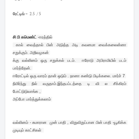
ரேட்டிங்
= 2.5 / 5
சி பி கமெண்ட் 
-
ஈரத்தில்

 கால் வைத்தால் பின் அடுத்த அடி கவனமா வைக்கலைன்னா 
சறுக்கும். அறிவழகன் 

க்கு வல்லினம் ஒரு சறுக்கல் படம்.  ஈரோடு அபிராமியில் படம் 
பார்த்தேன். 

ஈரோட்டில் ஒரு வாரம் தான் ஒடும் . நானா கண்டு பிடிக்கலை. மார்ச் 7 

நிமிர்ந்து நில் வருதாம்.இந்தபப்டத்தை டி வி ல சீக்கிரம் 
போட்டுடுவாங்க , 

அப்போ பார்த்துக்கலாம் 
வல்லினம் - சுமாரான  முன் பாதி , விறுவிறுப்பான பின் பாதி -யூகிக்க 
முடியும் காட்சிகள்  