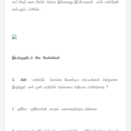
காட்சியும் கடைசியில் அம்மா இல்லைனு இப்போதான் ஃபீல் பண்றேன்
என்பதும் டச்சிங்க் .
இயக்குநரிடம் சில கேள்விகள்
1. பின்
பாதியில் சொல்ல வேண்டிய சம்பவங்கள் அத்தனை
இருந்தும் ஏன் முன் பாதியில் அவ்வளவு அநியாய அசிரத்தை ?
2 ஹீரோ - ஹீரோயின் காதல் மனதைத்தொடவில்லை
3 .காதலை வெளிப்படுத்தும் தருணத்தில் ஹீரோயினுக்கு எப்பவும்