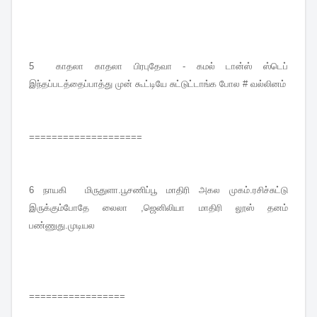
5
காதலா காதலா பிரபுதேவா - கமல் டான்ஸ் ஸ்டெப்
இந்தப்படத்தைப்பாத்து முன் கூட்டியே சுட்டுட்டாங்க போல # வல்லினம்
====================
6
நாயகி மிருதுளா.பூசணிப்பூ மாதிரி அகல முகம்.ரசிச்சுட்டு
இருக்கும்போதே லைலா ,ஜெனிலியா மாதிரி லூஸ் தனம்
பண்ணுது.முடியல
=================