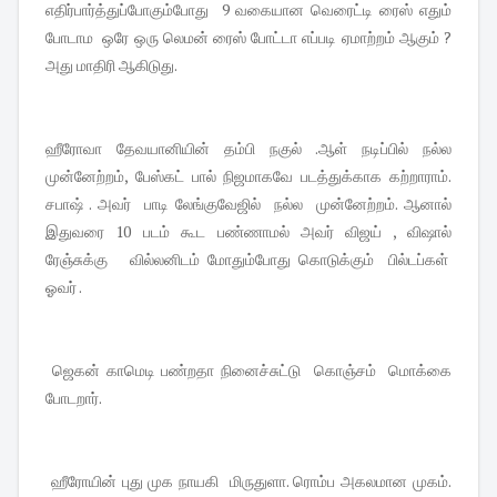
எதிர்பார்த்துப்போகும்போது 9 வகையான வெரைட்டி ரைஸ் எதும்
போடாம ஒரே ஒரு லெமன் ரைஸ் போட்டா எப்படி ஏமாற்றம் ஆகும் ?
அது மாதிரி ஆகிடுது.
ஹீரோவா தேவயானியின் தம்பி நகுல் .ஆள் நடிப்பில் நல்ல
முன்னேற்றம், பேஸ்கட் பால் நிஜமாகவே படத்துக்காக கற்றாராம்.
சபாஷ் . அவர் பாடி லேங்குவேஜில் நல்ல முன்னேற்றம். ஆனால்
இதுவரை 10 படம் கூட பண்ணாமல் அவர் விஜய் , விஷால்
ரேஞ்சுக்கு வில்லனிடம் மோதும்போது கொடுக்கும் பில்டப்கள்
ஓவர் .
ஜெகன் காமெடி பண்றதா நினைச்சுட்டு கொஞ்சம் மொக்கை
போடறார்.
ஹீரோயின் புது முக நாயகி மிருதுளா. ரொம்ப அகலமான முகம்.