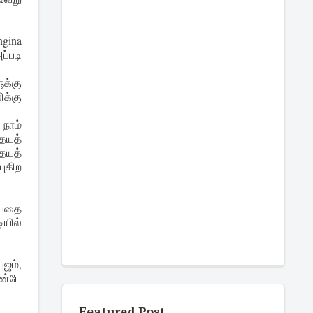
gina
்படி
ுக்கு
ிக்கு
நாம்
தயத்
தயத்
புகிற
்பதை
ியில்
ுஜம்,
ொண்டே
Featured Post