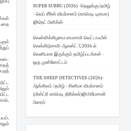
ும்பு
SUPER SUBBU (2026)- தெலுங்கு/தமிழ்
- வெப் சீரிஸ் விமர்சனம் (காமெடி டிராமா)
்கள்
@நெட் பிளிக்ஸ்
ப்பதை
வெள்ளிக்கிழமை ராமசாமி வெட்டாஃபீஸ்
்குள்
வெங்கிடுசாமி-ஆகஸ்ட் 7,2026 ல்
துப்
வெளியாக இருக்கும் தமிழ்ப்படங்கள் -
ல்லடை
ஒரு முன்னோட்டம்
தைத்
பெறத்
THE SHEEP DETECTIVES (2026)-
விட்ட
ஆங்கிலம் /தமிழ் - சினிமா விமர்சனம்
ிலும்
(மிஸ்ட்ரி காமெடி திரில்லர்)@அமேசான்
பிட்ட
னால்,
பிரைம்
பயம்,
லும்