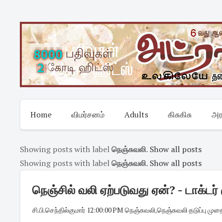
Skip
to
content
Home
விமர்சனம்
Adults
கிசுகிசு
அர
Showing posts with label
நெஞ்சுவலி
.
Show all posts
Showing posts with label
நெஞ்சுவலி
.
Show all posts
நெஞ்சில் வலி ஏற்படுவது ஏன்? - டாக்டர
சி.பி.செந்தில்குமார்
·
12:00:00 PM
·
நெஞ்சுவலி
,
நெஞ்சுவலி தடுப்பு மு