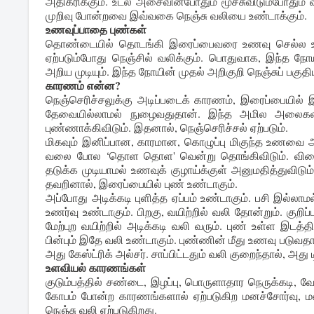
அதிகரிக்கும். உடல் அசைவின்போதும் மூச்சுவிடும்போதும் வலி
முறிவு போன்றவை இவ்வகை நெஞ்சு வலியை உண்டாக்கும்.
உணவுப்பாதை புண்கள்
தொண்டையில் தொடங்கி இரைப்பைவரை உணவு செல்ல உதவும
ஏற்படும்போது நெஞ்சில் வலிக்கும். பொதுவாக, இந்த நோய
அறிய முடியும். இந்த நோயின் முதல் அறிகுறி நெஞ்சுப் பகுதிய
காரணம் என்ன?
நெஞ்செரிச்சலுக்கு அடிப்படைக் காரணம், இரைப்பையில் இ
தேவையில்லாமல் நுழைவதுதான். இந்த அமில அலைகள் அ
புண்ணாக்கிவிடும். இதனால், நெஞ்செரிச்சல் ஏற்படும்.
மிகவும் இனிப்பான, காரமான, கொழுப்பு மிகுந்த உணவை அட
வலை போல ‘தொள தொள' வென்று தொங்கிவிடும். விளைவு
தடுக்க முடியாமல் உணவுக் குழாய்க்குள் அனுமதித்துவிடு
தவறினால், இரைப்பையில் புண் உண்டாகும்.
அப்போது அடிக்கடி புளித்த ஏப்பம் உண்டாகும். பசி இல்லாம
உணர்வு உண்டாகும். பிறகு, வயிற்றில் வலி தோன்றும். குறி
மேற்புற வயிற்றில் அடிக்கடி வலி வரும். புண் உள்ள இடத்
பின்பும் இதே வலி உண்டாகும். புண்ணின் மீது உணவு படுவதா
அது கேஸ்ட்ரிக் அல்சர். சாப்பிட்டதும் வலி குறைந்தால், அது
உளவியல் காரணங்கள்
குடும்பத்தில் சண்டை, இழப்பு, பொருளாதார நெருக்கடி, 
கோபம் போன்ற காரணங்களால் ஏற்படுகிற மனச்சோர்வு, மன
நெஞ்சு வலி ஏற்படுகிறது.