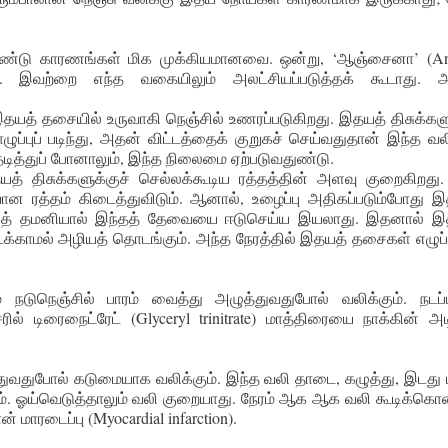
இரண்டு காரணங்கள் மிக முக்கியமானவை. ஒன்று, ‘ஆஞ்சைனா’ (An
ு. இவற்றை எந்த வகையிலும் அலட்சியப்படுத்தக் கூடாது. அப
யத் தசையில் உருவாகி நெஞ்சில் உணரப்படுகிறது. இதயத் திசுக்கள
்புப் படிந்து, அதன் விட்டத்தைக் குறுகச் செய்வதுதான் இந்த வல
ித்துப் போனாலும், இந்த நிலைமை ஏற்படுவதுண்டு.
த் திசுக்களுக்குச் செல்லக்கூடிய ரத்தத்தின் அளவு குறைகிறது. 
ான ரத்தம் கிடைத்துவிடும். ஆனால், உழைப்பு அதிகப்படும்போது இ
இதயத் தமனியால் இந்தத் தேவையை ஈடுசெய்ய இயலாது. இதனால் இ
க்காமல் அழியத் தொடங்கும். அந்த நேரத்தில் இதயத் தசைகள் எழுப்
ம் நடுநெஞ்சில் பாரம் வைத்து அழுத்துவதுபோல் வலிக்கும். நடப
ில் டிரைநைட்ரேட் (Glyceryl trinitrate) மாத்திரையை நாக்கின் அட
த்துவதுபோல் கடுமையாக வலிக்கும். இந்த வலி தாடை, கழுத்து, இடது ப
கும். ஓய்வெடுத்தாலும் வலி குறையாது. நேரம் ஆக ஆக வலி கூடிக்க
் மாரடைப்பு (Myocardial infarction).