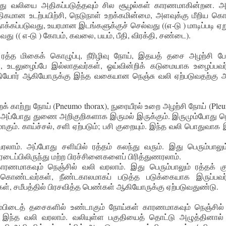
லது வலியை அதிகப்படுத்தவும் சில சூழல்கள் காரணமாகின்றன. 
மான உடற்பயிற்சி, நெடுநாள் உறக்கமின்மை, அளவுக்கு மீறிய கொழு
ாக்கப்படுவது, உயரமான இடங்களுக்குச் செல்வது ((எ-டு ) மாடிப்படி ஏற
ு (( எ-டு ) கோபம், கவலை, பயம், பீதி, விரக்தி, சண்டை).
ம், ரத்த மிகைக் கொழுப்பு, நீரிழிவு நோய், இதயத் தசை அழற்சி ப
, உடலுழைப்பே இல்லாதவர்கள், ஓய்வின்றிக் கடுமையாக உழைப்பவர்
தியோர் ஆகியோருக்கு இந்த வகையான நெஞ்சு வலி ஏற்படுவதற்கு 
் காற்று நோய் (Pneumo thorax), நுரையீரல் உறை அழற்சி நோய் (Pleur
 அப்போது துணை அறிகுறிகளாக இருமல் இருக்கும். இருமும்போது நெ
மாகும். காய்ச்சல், சளி ஏற்படும்; பசி குறையும். இந்த வலி பொதுவாக
வரலாம். அப்போது சளியில் ரத்தம் கலந்து வரும். இது பெரும்பாலு
ரடைப்பிலிருந்து மற்ற பிரச்சினைகளைப் பிரித்துணரலாம்.
காரணமாகவும் நெஞ்சில் வலி வரலாம். இது பெரும்பாலும் ரத்தக் க
ுகொண்டவர்கள், நீண்டகாலமாகப் படுத்த படுக்கையாக இருப்பவர்
ள், சமீபத்தில் பிரசவித்த பெண்கள் ஆகியோருக்கு ஏற்படுவதுண்டு.
் எலும்பிடைத் தசைகளில் உண்டாகும் நோய்கள் காரணமாகவும் நெஞ்சில
ும் இந்த வலி வரலாம். வலியுள்ள பகுதியைத் தொட்டு அழுத்தினால்