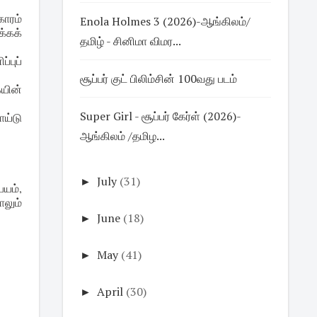
ாரம்
Enola Holmes 3 (2026)-ஆங்கிலம்/
்கக்
தமிழ் - சினிமா விமர...
புப்
சூப்பர் குட் பிலிம்சின் 100வது படம்
ையின்
Super Girl - சூப்பர் கேர்ள் (2026)-
ாய்டு
ஆங்கிலம் /தமிழ...
►
July
(31)
பயம்,
லும்
►
June
(18)
►
May
(41)
►
April
(30)