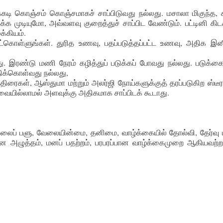
டி கொஞ்சம் கொஞ்சமாகச் சாப்பிடுவது நல்லது. மசாலா மிகுந்த, க
ுடியுமோ, அவ்வளவு குறைத்துச் சாப்பிட வேண்டும். பட்டினி கிடக
க்கியம்.
ள்ளுங்கள். துரித உணவு, பதப்படுத்தப்பட்ட உணவு, அதிக இனிப்
ாது. இரண்டு மணி நேரம் கழித்துப் படுக்கப் போவது நல்லது. படுக்க
ிக்கொள்வது நல்லது,
ைகள், ஆஸ்துமா மற்றும் அலர்ஜி நோய்களுக்குத் தரப்படுகிற ஸ்டீர
வையில்லாமல் அளவுக்கு அதிகமாக சாப்பிடக் கூடாது.
வேலைப் பளு, வேலையின்மை, தனிமை, வாழ்க்கையில் தோல்வி, தேர்வு 
 அழுத்தம், மனப் பதற்றம், பரபரப்பான வாழ்க்கைமுறை ஆகியவற்றா