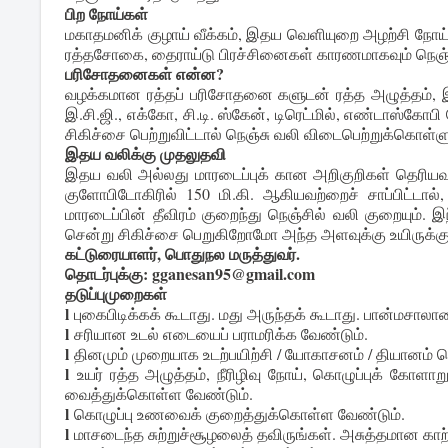
பிற நோய்கள்
மகாதமனிக் குழாய் வீக்கம், இதய வெளியுறை அழற்சி நோ
ரத்தசோகை, தைராய்டு பிரச்சினைகள் காரணமாகவும் நெஞ்ச
பரிசோதனைகள் என்ன?
வழக்கமான ரத்தப் பரிசோதனை களுடன் ரத்த அழுத்தம், இதய
இ.சி.ஜி., எக்கோ, சி.டி. ஸ்கேன், டிரெட்மில், எண்டாஸ்
சிகிச்சை பெற்றுவிட்டால் நெஞ்சு வலி விடைபெற்றுக்கொள்ளு
இதய வலிக்கு முதலுதவி
இதய வலி அல்லது மாரடைப்புக் கான அறிகுறிகள் தெரியவரும
குளோபிடோகிரில் 150 மி.கி. ஆகியவற்றைச் சாப்பிட்டால
மாரடைப்பின் தீவிரம் குறைந்து நெஞ்சில் வலி குறையும்
சென்று சிகிச்சை பெறுகிறோமோ அந்த அளவுக்கு உயிருக்கு 
கட்டுரையாளர், பொதுநல மருத்துவர்.
தொடர்புக்கு:
gganesan95@gmail.com
தடுப்புமுறைகள்
l
புகைபிடிக்கக் கூடாது. மது அருந்தக் கூடாது. பான்மசாலா
l
சரியான உடல் எடையைப் பராமரிக்க வேண்டும்.
l
தினமும் முறையாக உடற்பயிற்சி / யோகாசனம் / தியானம் ச
l
உயர் ரத்த அழுத்தம், நீரிழிவு நோய், கொழுப்புக் கோளாற
வைத்துக்கொள்ள வேண்டும்.
l
கொழுப்பு உணவைக் குறைத்துக்கொள்ள வேண்டும்.
l
மாசடைந்த சுற்றுச்சூழலைத் தவிருங்கள். அசுத்தமான காற