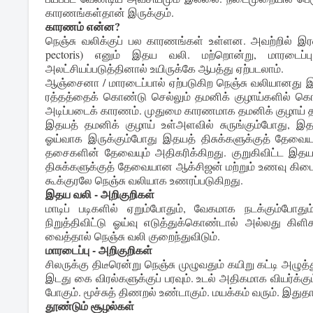
காரணங்கள்தான் இருக்கும்.
காரணம் என்ன?
நெஞ்சு வலிக்குப் பல காரணங்கள் உள்ளன. அவற்றில் 
pectoris) எனும் இதய வலி. மற்றொன்று, மாரடைப்ப
அலட்சியப்படுத்தினால் உயிருக்கே ஆபத்து ஏற்படலாம்.
ஆஞ்சைனா / மாரடைப்பால் ஏற்படுகிற நெஞ்சு வலியானது இத
ரத்தத்தைக் கொண்டு செல்லும் தமனிக் குழாய்களில் கொழுப
அடிப்படைக் காரணம். முதுமை காரணமாக தமனிக் குழாய் தட
இதயத் தமனிக் குழாய் உள்அளவில் சுருங்கும்போது, இதய
ஓய்வாக இருக்கும்போது இதயத் திசுக்களுக்குத் தேவைய
தசைகளின் தேவையும் அதிகரிக்கிறது. குறுகிவிட்ட 
திசுக்களுக்குத் தேவையான ஆக்சிஜன் மற்றும் உணவு கிடை
கூக்குரலே நெஞ்சு வலியாக உணரப்படுகிறது.
இதய வலி - அறிகுறிகள்
மாடிப் படிகளில் ஏறும்போதும், வேகமாக நடக்கும்போது
நிறுத்திவிட்டு ஓய்வு எடுத்துக்கொண்டால் அல்லது கிளிசர
வைத்தால் நெஞ்சு வலி குறைந்துவிடும்.
மாரடைப்பு - அறிகுறிகள்
சிலருக்கு திடீரென்று நெஞ்சு முழுவதும் கயிறு கட்டி அழு
இடது கை விரல்களுக்குப் பரவும். உடல் அதிகமாக வியர்க்
போகும். மூச்சுத் திணறல் உண்டாகும். மயக்கம் வரும். இதுதான
தூண்டும் சூழல்கள்