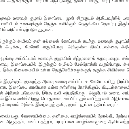
 அதிகரிக்கும். மார்பில் அடிபடுவது, தசைப் பிசகு, மார்பு / விலா எல
் உணவுக் குழாய் இரைப்பை, முன் சிறுகுடல் ஆகியவற்றில் புண
ாளியிடம் உணவுக்கும் நெஞ்சு வலிக்கும் நெருங்கிய தொடர்பு இரு
ில் எரிச்சல் ஏற்படுவதுதான்.
ருக்கும் அமிலம் தன் எல்லைக் கோட்டைக் கடந்து, உணவுக் குழாய்க
டிக்கடி மேலேறி வரும்போது, அங்குள்ள திசுப்படலத்தை அரித்
ிக்கடி சாப்பிட்டால் உணவுக் குழாயின் கீழ்முனைக் கதவு பழைய ச
, இரைப்பையில் இருக்கும் அமிலம் மேல்நோக்கி வரும்போது, அ
ம். இந்த நிலைமையில் உள்ள நெஞ்செரிச்சலுக்குத் தகுந்த சிகிச்சை 
ல் இருக்கும். குறைந்த அளவு உணவு சாப்பிட்ட உடனேயே வயிறு நிரம்பி
ப்பாக, இரைப்பை காலியாக உள்ள நள்ளிரவு நேரத்திலும், விடியற்காலைய
தில் அமிலம் படுவதால், இந்த வலி ஏற்படுகிறது. அதுபோல் உணவு சாப்
ல் இப்படி வலிக்கிறது. பொதுவாக, சாப்பிட்டதும் வயிற்று வலி அதிகமா
 டியோடினல் அல்சர். இவற்றைத் தவிர, குமட்டலும் வாந்தியும் வரும்.
வேலைப் பளு, வேலையின்மை, தனிமை, வாழ்க்கையில் தோல்வி, தேர்வு 
 அழுத்தம், மனப் பதற்றம், பரபரப்பான வாழ்க்கைமுறை ஆகியவற்றா