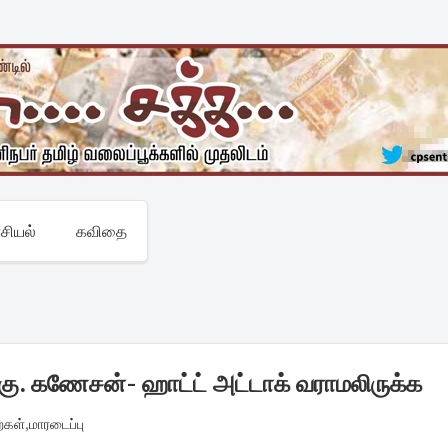
சியல்
கவிதை
் கு. கணேசன்- ஹாட்ட் அட்டாக் வராமலிருக்க
றைகள்
,
மாரடைப்பு