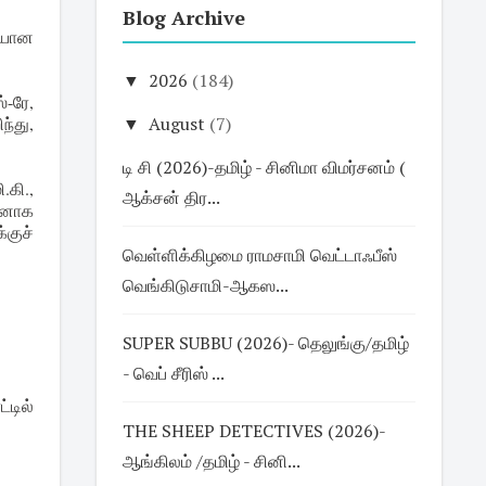
Blog Archive
ையான
▼
2026
(184)
்-ரே,
ந்து,
▼
August
(7)
டி சி (2026)-தமிழ் - சினிமா விமர்சனம் (
.கி.,
ஆக்சன் திர...
லனாக
்குச்
வெள்ளிக்கிழமை ராமசாமி வெட்டாஃபீஸ்
வெங்கிடுசாமி-ஆகஸ...
SUPER SUBBU (2026)- தெலுங்கு/தமிழ்
- வெப் சீரிஸ் ...
்டில்
THE SHEEP DETECTIVES (2026)-
ஆங்கிலம் /தமிழ் - சினி...