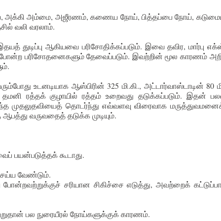
ய், அக்கி அம்மை, அஜீரணம், கணைய நோய், பித்தப்பை நோய், கடும
ில் வலி வரலாம்.
த் துடிப்பு ஆகியவை பரிசோதிக்கப்படும். இவை தவிர, மார்பு எக்ஸ
கோபி போன்ற பரிசோதனைகளும் தேவைப்படும். இவற்றின் மூல காரணம் அறி
ம்.
்போது உடனடியாக ஆஸ்பிரின் 325 மி.கி., அட்டார்வாஸ்டாடின் 80 மி
், தமனி ரத்தக் குழாயில் ரத்தம் உறைவது தடுக்கப்படும். இதன் ப
. இந்த முதலுதவியைத் தொடர்ந்து எவ்வளவு விரைவாக மருத்துவமனைக
ஆபத்து வருவதைத் தடுக்க முடியும்.
வைப் பயன்படுத்தக் கூடாது.
ெய்ய வேண்டும்.
ு போன்றவற்றுக்குச் சரியான சிகிச்சை எடுத்து, அவற்றைக் கட்டுப்பாட
்றுதான் பல நுரையீரல் நோய்களுக்குக் காரணம்.