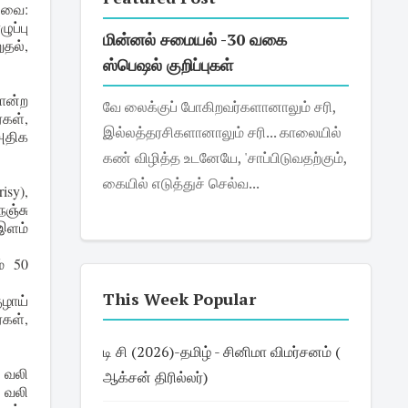
அவை:
ப்பு
மின்னல் சமையல் -30 வகை
ுதல்,
ஸ்பெஷல் குறிப்புகள்
ோன்ற
வே லைக்குப் போகிறவர்களானாலும் சரி,
கள்,
இல்லத்தரசிகளானாலும் சரி... காலையில்
அதிக
கண் விழித்த உடனேயே, 'சாப்பிடுவதற்கும்,
கையில் எடுத்துச் செல்வ...
isy),
ஞ்சு
 இளம்
ம் 50
This Week Popular
ுழாய்
கள்,
டி சி (2026)-தமிழ் - சினிமா விமர்சனம் (
் வலி
ஆக்சன் திரில்லர்)
 வலி