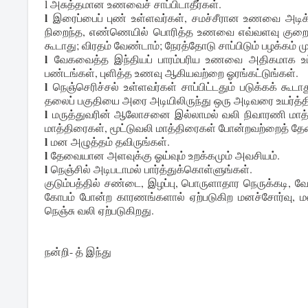
l அசுத்தமான உணவைச் சாப்பிடாதீர்கள்.
l
இரைப்பைப் புண் உள்ளவர்கள், சமச்சீரான உணவை அடிக்க
நிறைந்த, எண்ணெயில் பொரித்த உணவை எவ்வளவு குறைக்க ம
கூடாது; விரதம் வேண்டாம்; நேரத்தோடு சாப்பிடும் பழக்கம் மு
l
வேகவைத்த இந்தியப் பாரம்பரிய உணவை அதிகமாக உட்கொ
பண்டங்கள், புளித்த உணவு ஆகியவற்றை ஓரங்கட்டுங்கள்.
l
நெஞ்செரிச்சல் உள்ளவர்கள் சாப்பிட்டதும் படுக்கக் கூட
தலைப் பகுதியை அரை அடியிலிருந்து ஒரு அடிவரை உயர்த்த
l
மருத்துவரின் ஆலோசனை இல்லாமல் வலி நிவாரணி மாத்திர
மாத்திரைகள், மூட்டுவலி மாத்திரைகள் போன்றவற்றைத் தே
l
மன அழுத்தம் தவிருங்கள்.
l
தேவையான அளவுக்கு ஓய்வும் உறக்கமும் அவசியம்.
l
நெஞ்சில் அடிபடாமல் பார்த்துக்கொள்ளுங்கள்.
குடும்பத்தில் சண்டை, இழப்பு, பொருளாதார நெருக்கடி, 
கோபம் போன்ற காரணங்களால் ஏற்படுகிற மனச்சோர்வு, மன
நெஞ்சு வலி ஏற்படுகிறது.
நன்றி- த் இந்து