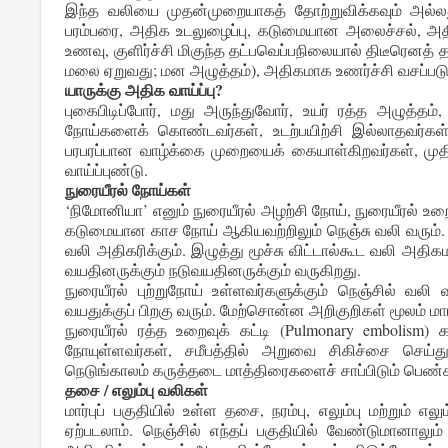
இந்த வலியை முதன்முறையாகத் தோற்றுவிக்கவும் அல்
பரம்பரை, அதிக உடலுழைப்பு, கடுமையான அலைச்சல், அதிக
உணவு, குளிர்ச்சி மிகுந்த தட்பவெப்பநிலையால் திடீரெனத் த
மலை ஏறுவது; மன அழுத்தம்), அதிகமாக உணர்ச்சி வசப்படுவத
யாருக்கு அதிக வாய்ப்பு?
புகைபிடிப்போர், மது அருந்துவோர், உயர் ரத்த அழுத்த
நோய்களைக் கொண்டவர்கள், உடற்பயிற்சி இல்லாதவர்கள்
பரபரப்பான வாழ்க்கை முறையைக் கையாள்கிறவர்கள், மு
வாய்ப்புண்டு.
நுரையீரல் நோய்கள்
‘நிமோனியா’ எனும் நுரையீரல் அழற்சி நோய், நுரையீரல் உறைக
கடுமையான காச நோய் ஆகியவற்றிலும் நெஞ்சு வலி வரும்.
வலி அதிகரிக்கும். இழுத்து மூச்சு விட்டால்கூட வலி அதிக
வயதினருக்கும் நடுவயதினருக்கும் வருகிறது.
நுரையீரல் புற்றுநோய் உள்ளவர்களுக்கும் நெஞ்சில் வலி 
வயதுக்குப் பிறகு வரும். மேற்சொன்ன அறிகுறிகள் மூலம் மா
நுரையீரல் ரத்த உறைவுக் கட்டி (Pulmonary embolism) 
நோயுள்ளவர்கள், சமீபத்தில் அறுவை சிகிச்சை செய்த
நெடுங்காலம் கருத்தடை மாத்திரைகளைச் சாப்பிடும் பெண்க
தசை / எலும்பு வலிகள்
மார்புப் பகுதியில் உள்ள தசை, நரம்பு, எலும்பு மற்றும
ஏற்படலாம். நெஞ்சில் எந்தப் பகுதியில் வேண்டுமானால