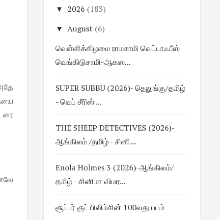
▼
2026
(183)
▼
August
(6)
வெள்ளிக்கிழமை ராமசாமி வெட்டாஃபீஸ்
வெங்கிடுசாமி-ஆகஸ...
 அதே
SUPER SUBBU (2026)- தெலுங்கு/தமிழ்
தையை
- வெப் சீரிஸ் ...
்டரை
THE SHEEP DETECTIVES (2026)-
ஆங்கிலம் /தமிழ் - சினி...
Enola Holmes 3 (2026)-ஆங்கிலம்/
கனவே
தமிழ் - சினிமா விமர...
சூப்பர் குட் பிலிம்சின் 100வது படம்