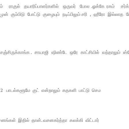
் ராகுல் தயாரிப்பாளர்களில் ஒருவர் போல .ஓக்கே ரகம் சர்க்
முன் கும்பிடு போட்டு குழையும் நடிப்பிலும் சரி , ஹீரோ இல்லாத
ஞ்சிருக்காங்க . சாயாஜி ஷிண்டே ஒரே காட்சியில் வந்தாலும் ஸ்
் 2 பாடல்களூமே குட் என்றாலும் கதகளி பாட்டு செம
வசனங்கள் இதில் தான். வசனகர்த்தா கலக்கி விட்டார்