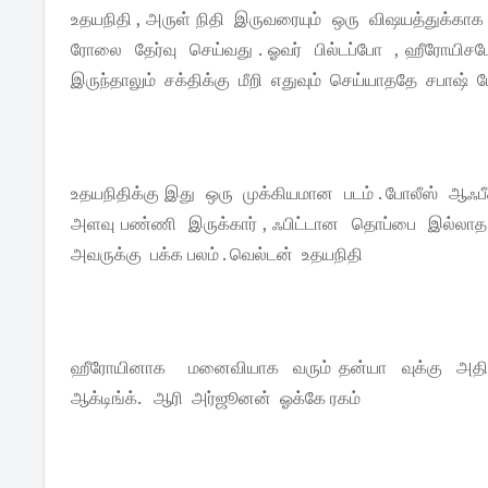
உதயநிதி , அருள் நிதி இருவரையும் ஒரு விஷயத்துக்க
ரோலை தேர்வு செய்வது . ஓவர் பில்டப்போ , ஹீரோயிசம
இருந்தாலும் சக்திக்கு மீறி எதுவும் செய்யாததே சபாஷ்
உதயநிதிக்கு இது ஒரு முக்கியமான படம் . போலீஸ் ஆஃ
அளவு பண்ணி இருக்கார் , ஃபிட்டான தொப்பை இல்லாத ப
அவருக்கு பக்க பலம் . வெல்டன் உதயநிதி
ஹீரோயினாக மனைவியாக வரும் தன்யா வுக்கு அதிக 
ஆக்டிங்க். ஆரி அர்ஜூனன் ஓக்கே ரகம்