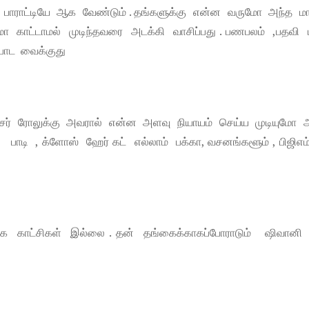
ாக பாராட்டியே ஆக வேண்டும் . தங்களுக்கு என்ன வருமோ அந்த மா
ோ காட்டாமல் முடிந்தவரை அடக்கி வாசிப்பது . பணபலம் ,பதவி 
 போட வைக்குது
பீசர் ரோலுக்கு அவரால் என்ன அளவு நியாயம் செய்ய முடியுமோ 
ாடி , க்ளோஸ் ஹேர் கட் எல்லாம் பக்கா, வசனங்களூம் , பிஜிஎம்
காட்சிகள் இல்லை . தன் தங்கைக்காகப்போராடும் ஷிவானி 