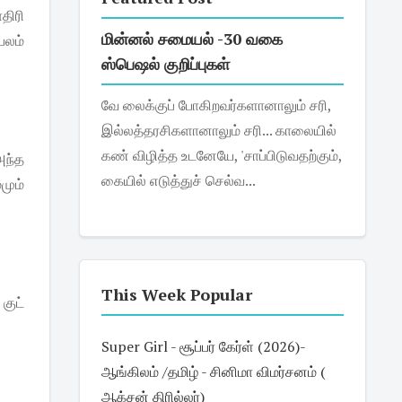
திரி
மின்னல் சமையல் -30 வகை
பலம்
ஸ்பெஷல் குறிப்புகள்
வே லைக்குப் போகிறவர்களானாலும் சரி,
இல்லத்தரசிகளானாலும் சரி... காலையில்
கண் விழித்த உடனேயே, 'சாப்பிடுவதற்கும்,
அந்த
கையில் எடுத்துச் செல்வ...
மும்
This Week Popular
குட்
Super Girl - சூப்பர் கேர்ள் (2026)-
ஆங்கிலம் /தமிழ் - சினிமா விமர்சனம் (
ஆக்சன் திரில்லர்)