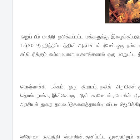
ஜெய் பீம் மாதிரி ஒடுக்கப்பட்ட மக்களுக்கு இழைக்கப்பட
15(2019) ஹிந்திப்படத்தின் அஃபிசியல் ரீமேக். ஒரு நல்
சுட்டெரிக்கும் கூர்மையான வசனங்களால் ஒரு மாறுபட்ட த
பொள்ளாச்சி பக்கம் ஒரு கிராமம். தலித் சிறுமிகள
தொங்கறாங்க, இன்னொரு ஆள் காணோம் , போலீஸ் ஆஃப
அரசியல் துறை தலையீடுகளைத்தாண்டி எப்படி ஜெயிக்க
ஹீரோவா உதயநிதி ஸ்டாலின். தனிப்பட்ட முறையிலும் ச