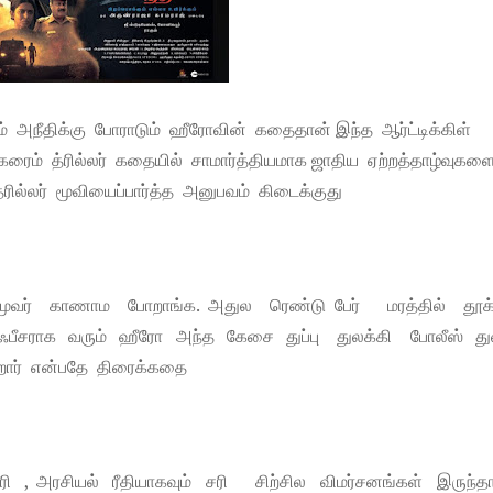
ும் அநீதிக்கு போராடும் ஹீரோவின் கதைதான் இந்த ஆர்ட்டிக்கிள்
ல கரைம் த்ரில்லர் கதையில் சாமார்த்தியமாக ஜாதிய ஏற்றத்தாழ்வுகள
்ரில்லர் மூவியைப்பார்த்த அனுபவம் கிடைக்குது
் மூவர் காணாம போறாங்க. அதுல ரெண்டு பேர் மரத்தில் தூக்
ீசராக வரும் ஹீரோ அந்த கேசை துப்பு துலக்கி போலீஸ் து
ிறார் என்பதே திரைக்கதை
ரி , அரசியல் ரீதியாகவும் சரி சிற்சில விமர்சனங்கள் இருந்தா