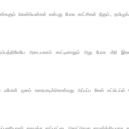
ண்களும் லெஸ்பியன்கள் என்பது போல காட்சிகள் நீளும் , தமிழுக
ஆரம்பத்திலேயே அடையாளம் காட்டினாலும் அது போக மீதி இர
ன் மூலம் உரையாடிக்கொள்வது அப்பப்ப கேஸ் டீட்டெய்ல் 
வுப்பணியாளர் சமைத்த சாப்பாட்டை கொட்டுவது சாமார்த்தியமாக