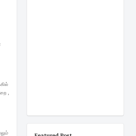
ை
கில்
றை ,
லும்
Featured Post