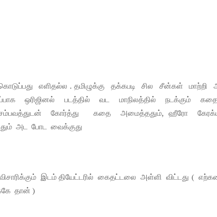
டுப்பது எளிதல்ல . தமிழுக்கு தக்கபடி சில சீன்கள் மாற்றி
ுறிப்பாக ஒரிஜினல் படத்தில் வட மாநிலத்தில் நடக்கும் க
ர சம்பவத்துடன் கோர்த்து கதை அமைத்ததும், ஹீரோ கேரக
தியதும் அட போட வைக்குது
ிசாரிக்கும் இடம் தியேட்டரில் கைதட்டலை அள்ளி விட்டது ( எற்
்கே தான் )