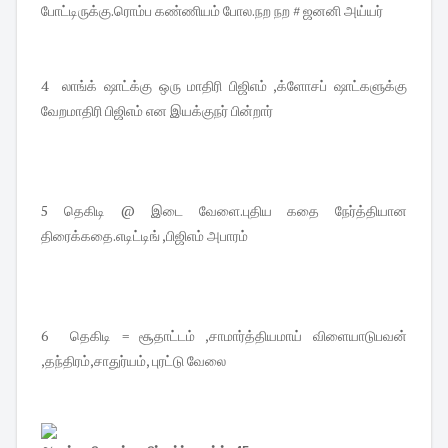
போட்டிருக்கு.ரொம்ப கண்ணியம் போல.நற நற # ஜனனி அய்யர்
4 லாங்க் ஷாட்க்கு ஒரு மாதிரி பிஜிஎம் ,க்ளோசப் ஷாட்களுக்கு
வேறமாதிரி பிஜிஎம் என இயக்குநர் பின்றார்
5 தெகிடி @ இடை வேளை.புதிய கதை நேர்த்தியான
திரைக்கதை.எடிட்டிங் ,பிஜிஎம் அபாரம்
6 தெகிடி = சூதாட்டம் ,சாமார்த்தியமாய் விளையாடுபவன்
,தந்திரம்,சாதுர்யம், புரட்டு வேலை