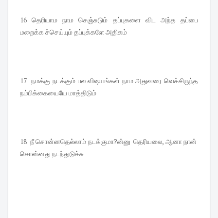
16 தெரியாம நாம செஞ்சுடும் தப்புகளை விட அந்த தப்பை
மறைக்க ச்செய்யும் தப்புக்களே அதிகம்
17 நமக்கு நடக்கும் பல விஷயங்கள் நாம அதுவரை வெச்சிருந்த
நம்பிக்கையையே மாத்திடும்
18 நீ சொன்னதெல்லாம் நடக்குமா?ன்னு தெரியலை, ஆனா நான்
சொன்னது நடந்துடுச்சு