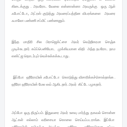
கிடைக்குது . அவரோட வேலை என்னான்னா அவருக்கு ஒரு ஆள்
ஃபோட்டோ, அட்ரஸ் குடுத்து அவரைப்பத்தின விபரங்களை அவரை
ஃபாலோ பண்ணி சப்மிட் பண்ணனும்.
இந்த மாதிரி சில பிராஜெக்ட்சை அவர் வெற்றிகரமா செஞ்சு
முடிச்சுடறார். கம்ப்பெனியோட முக்கியமான விதி அந்த நபரோட நாம
எண்ட்ஜ தொடர்பும் வெச்சுக்கக்கூடாது .
இப்போ ஹீரோயின் ஃபோட்டோ கொடுத்து விசாரிக்கச்சொல்றாங்க .
ஹீரோ ஹீரோயின் மேல லவ் ஆகிடறார். அவர் கிட்டே பழகறார்.
அப்போ ஒரு திருப்பம். இதுவரை அவர் உளவு பார்த்து தகவல் சொன்ன
ஆட்கள் எல்லாம் வரிசையா கொலை செய்யப்படராங்க. இப்போ
ஹீரோயின் உயிருக்கு ஆபத்து . ஹீரோ ஹீரோயினை எப்படி