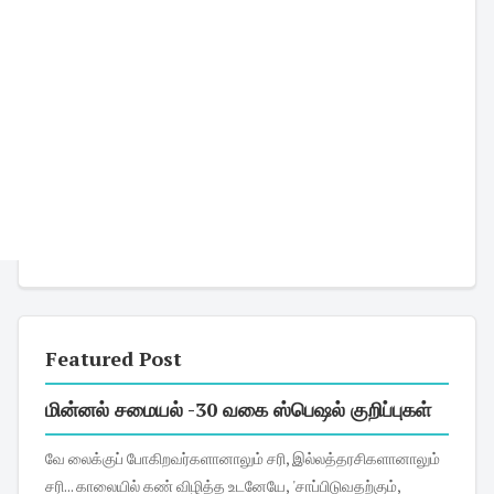
Featured Post
மின்னல் சமையல் -30 வகை ஸ்பெஷல் குறிப்புகள்
வே லைக்குப் போகிறவர்களானாலும் சரி, இல்லத்தரசிகளானாலும்
சரி... காலையில் கண் விழித்த உடனேயே, 'சாப்பிடுவதற்கும்,