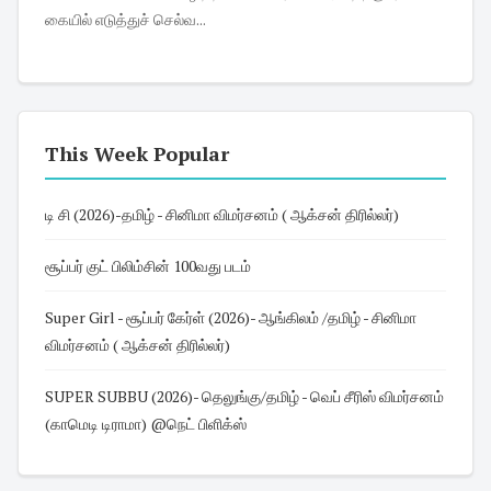
கையில் எடுத்துச் செல்வ...
This Week Popular
டி சி (2026)-தமிழ் - சினிமா விமர்சனம் ( ஆக்சன் திரில்லர்)
சூப்பர் குட் பிலிம்சின் 100வது படம்
Super Girl - சூப்பர் கேர்ள் (2026)- ஆங்கிலம் /தமிழ் - சினிமா
விமர்சனம் ( ஆக்சன் திரில்லர்)
SUPER SUBBU (2026)- தெலுங்கு/தமிழ் - வெப் சீரிஸ் விமர்சனம்
(காமெடி டிராமா) @நெட் பிளிக்ஸ்