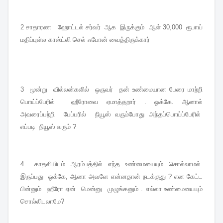
2 சாதாரண ஹோட்டல் சர்வர் ஆக இருக்கும் ஆள் 30,000 ரூபாய்
மதிப்புள்ல காஸ்ட்லி செல் ஃபோன் வைத்திருக்கார்
3 மூன்று வில்லன்களில் ஒருவர் தன் உண்மையான பேரை மாற்றி
பொய்ப்பேரில் ஹீரோவை ஏமாத்தறார் . ஓக்கே. ஆனால்
அவரைப்பற்றி பேப்பரில் நியூஸ் வரும்போது அந்தப்பொய்ப்பேரில்
எப்படி நியூஸ் வரும் ?
4 காதலியிடம் ஆரம்பத்தில் எந்த உண்மையையும் சொல்லாமல்
இருப்பது ஓக்கே, ஆனா அவளே என்னதான் நடக்குது ? என கேட்ட
பின்னும் ஹீரோ ஏன் மென்னு முழுங்கனும் . எல்லா உண்மையையும்
சொல்லிடலாமே?