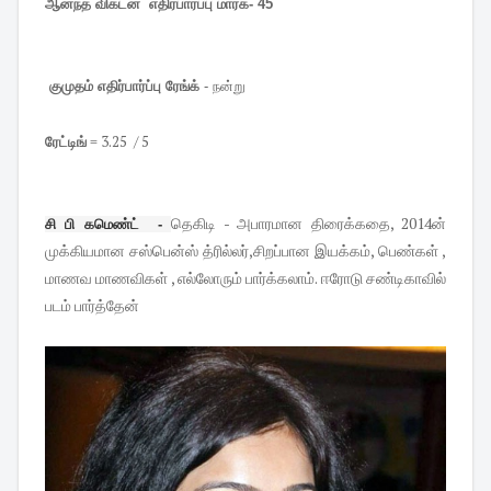
ஆனந்த விகடன் எதிர்பார்ப்பு மார்க்- 45
குமுதம் எதிர்பார்ப்பு ரேங்க்
- நன்று
ரேட்டிங்
= 3.25 / 5
தெகிடி - அபாரமான திரைக்கதை, 2014ன்
சி பி கமெண்ட்  - 
முக்கியமான சஸ்பென்ஸ் த்ரில்லர்,சிறப்பான இயக்கம், பெண்கள் ,
மாணவ மாணவிகள் , எல்லோரும் பார்க்கலாம். ஈரோடு சண்டிகாவில்
படம் பார்த்தேன்