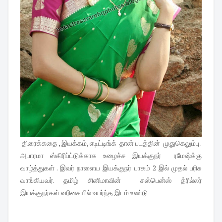
திரைக்கதை , இயக்கம், எடிட்டிங்க் தான் படத்தின் முதுகெலும்பு .
அபாரமா ஸ்கிரிப்ட்டுக்காக உழைச்ச இயக்குநர் ரமேஷ்க்கு
வாழ்த்துகள் . இவர் நாளைய இயக்குநர் பாகம் 2 இல் முதல் பரிசு
வாங்கியவர். தமிழ் சினிமாவின் சஸ்பென்ஸ் த்ரில்லர்
இயக்குநர்கள் வரிசையில் உயர்ந்த இடம் உண்டு