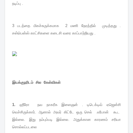
நடிப்பு .
3 படத்தை மிகச்சுருக்கமாக 2 மணி நேரத்தில் முடித்தது .
சஸ்பென்ஸ் காட்சிகளை கடைசி வரை காப்பாற்றியது .
இயக்குநரிடம் சில கேள்விகள்
1.
ஹீரோ நவ நாகரீக இளைஞன் . டிடெக்டிவ் ஏஜென்சி
வெச்சிருக்கார். ஆனால் அவர் கிட்டே ஒரு செல் ஃபோன் கூட
இல்லை. இது நம்பும்படி இல்லை. அதுக்கான காரணம் சரியா
சொல்லப்படலை