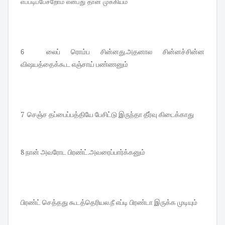
எப்படிப்பேசறோம் என்பது தான் முக்கியம்
லைப் ரொம்ப சின்னது.அதனால சின்னச்சின்ன
6
விஷயத்தைக்கூட எஞ்சாய் பண்ணனும்
7 செஞ்ச தப்பைப்பத்தியே பேசிட்டு இருந்தா தீர்வு கிடைக்காது
8 நான் அவரோட பிரண்ட்.அவரைப்பார்க்கனும்
பிரண்ட் செத்தது கூடத்தெரியல.நீ எப்டி பிரண்டா இருக்க முடியும்