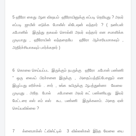
5 ஹீரோ கைது ஆன விஷயம் ஹீரோயினுக்கு எப்படி தெரியுது ? அவர்
எப்படி ஜாமீன் எடுக்க போலீஸ் ஸ்டேஷன் வந்தார் ? ( நண்பன்
ஃபோனில் இருந்து தகவல் சொல்லி அவர் வந்தார் என சமாளிக்க
முடியாது , ஹீரோயின் வந்ததையே ஹீரோ ஆச்சரியமாகவும் ,
அதிர்ச்சியாகவும் பார்க்கறார் )
6 கொலை செய்யப்பட இருக்கும் நபருக்கு ஹீரோ ஃபோன் பண்ணி
“ ஒரு லைஃப் பிரச்சனை இருக்கு , அதைப்பத்திப்பேசனும் என
இழுப்பது எரிச்சல் . சார் , உங்க உயிருக்கு ஆபத்துன்னா வேலை
முடியுது . அதே போல் ஃபோனை அவர் கட் பண்ணியது இவர்
மேட்டரை எஸ் எம் எஸ் கூட பண்ணி இருக்கலாம். அதை ஏன்
செய்யவில்லை ?
7 க்ளைமாக்ஸ் ட்விஸ்ட்டில் 3 வில்லன்கள் இந்த வேலை யை