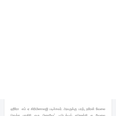
ஹீரோ எம் ஏ கிரிமினாலஜி படிச்சவர். அவருக்கு பரத், நரேன் வேலை
செஞ்ச மாதிரி ஒரு பிரைவேட் டிடெக்டிவ் ஏஜென்சி ல வேலை