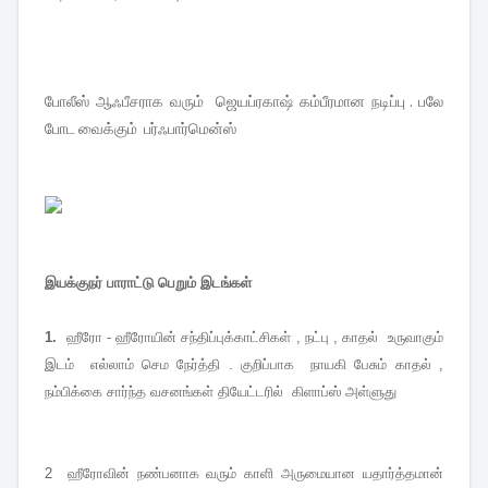
போலீஸ் ஆஃபீசராக வரும் ஜெயப்ரகாஷ் கம்பீரமான நடிப்பு . பலே
போட வைக்கும் பர்ஃபார்மென்ஸ்
இயக்குநர் பாராட்டு பெறும் இடங்கள்
1.
ஹீரோ - ஹீரோயின் சந்திப்புக்காட்சிகள் , நட்பு , காதல் உருவாகும்
இடம் எல்லாம் செம நேர்த்தி . குறிப்பாக நாயகி பேசும் காதல் ,
நம்பிக்கை சார்ந்த வசனங்கள் தியேட்டரில் கிளாப்ஸ் அள்ளுது
2 ஹீரோவின் நண்பனாக வரும் காளி அருமையான யதார்த்தமான்