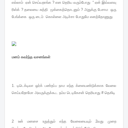
எல்லாம் ஏன் செய்யறாங்க ? என தெரிய வரும்போது “ ஏன் இவ்வளவு
ரிஸ்க் ? தலையை சுத்தி மூக்கைத்தொடனும் ? அதுக்கு பேசாம ஒரு
பேங்க்கை ஒரு டைம் கொள்ளை அடிச்சா போதுமே எனத்தோணுது
மனம் கவர்ந்த வசனங்கள்
1.
டிடெக்டிவா ஒர்க் பண்றப்ப நாம எந்த க்ளையண்டுக்காக வேலை
செய்யறோமோ அவருக்குக்கூட நம்ம டெடிகேசன் தெரியாது # தெகிடி
2
உன் மனசை உறுத்தும் எந்த வேலையையும் 2வது முறை