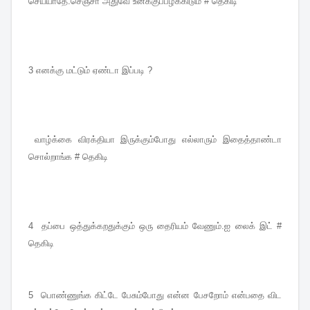
செய்யாதே.செஞ்சா அதுவே உனக்குப்பழக்கிடும் # தெகிடி
3
எனக்கு மட்டும் ஏண்டா இப்படி ?
வாழ்க்கை விரக்தியா இருக்கும்போது எல்லாரும் இதைத்தாண்டா
சொல்றாங்க # தெகிடி
4
தப்பை ஒத்துக்கறதுக்கும் ஒரு தைரியம் வேணும்.ஐ லைக் இட் #
தெகிடி
5
பொண்ணுங்க கிட்டே பேசும்போது என்ன பேசறோம் என்பதை விட