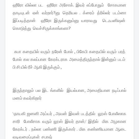
ஹீரோ வில்லா பட ஹீரோ அசோக். இவர் எப்போதும் சோகமான
தாடியுடன் ஏன் வர்றார்?னு தெரியல . க்ரைம் த்ரில்லர் படம்னா
இப்படித்தான் ஹீரோ இருக்கனும்னு யாராவது டெஃபனிஷன்
கொடுத்து வெச்சிருக்காங்களா?
சுபா கதையில் வரும் நரேன் போல் , பிகேபி கதையில் வரும் பரத்
போல் கல கலப்பான கேரக்டராக அமைத்திருந்தால் இன்னும் படம்
பி சி யில் ரீச் ஆகி இருக்கும் ,
இருந்தாலும் பல இட ங்களில் இயல்பான, அமைதியான நடிப்பால்
மனம் கவர்கிறார்
\நாயகி ஜனனி அய்யர் , அவன் இவன் படத்தில் லூஸ் போலீஸாக
சாரி போலீசாக வரும் லூஸ் இவர் தான்/ இதில் மிக அழகான
கேரக்டர் . நல்லா பண்ணி இருக்கார் . மிக கண்ணியமான ஆடை
வடிவமைப்புகள் சபாஷ்