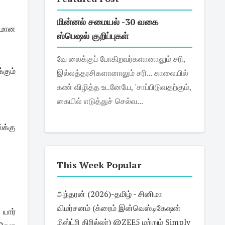
மின்னல் சமையல் -30 வகை
ரமான
ஸ்பெஷல் குறிப்புகள்
வே லைக்குப் போகிறவர்களானாலும் சரி,
கும்
இல்லத்தரசிகளானாலும் சரி... காலையில்
கண் விழித்த உடனேயே, 'சாப்பிடுவதற்கும்,
கையில் எடுத்துச் செல்வ...
க்கு
This Week Popular
அந்தரன் (2026)-தமிழ் - சினிமா
விமர்சனம் (க்ரைம் இன்வெஸ்டிகேஷன்
யார்
மிஸ்ட்ரி திரில்லர்) @ZEE5 மற்றும் Simply