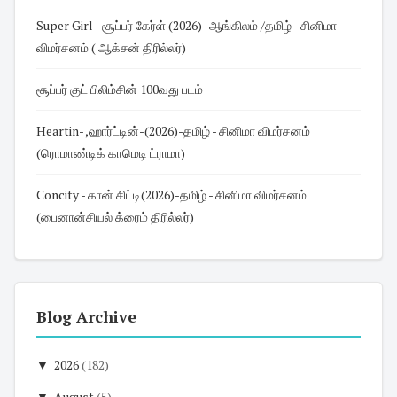
Super Girl - சூப்பர் கேர்ள் (2026)- ஆங்கிலம் /தமிழ் - சினிமா
விமர்சனம் ( ஆக்சன் திரில்லர்)
சூப்பர் குட் பிலிம்சின் 100வது படம்
Heartin- ,ஹார்ட்டின்-(2026)-தமிழ் - சினிமா விமர்சனம்
(ரொமாண்டிக் காமெடி ட்ராமா)
Concity - கான் சிட்டி(2026)-தமிழ் - சினிமா விமர்சனம்
(பைனான்சியல் க்ரைம் திரில்லர்)
Blog Archive
▼
2026
(182)
▼
August
(5)