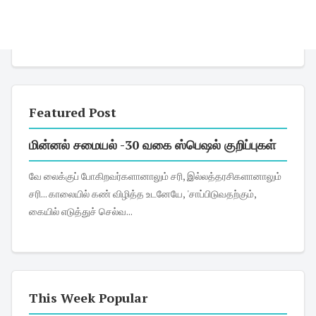
Featured Post
மின்னல் சமையல் -30 வகை ஸ்பெஷல் குறிப்புகள்
வே லைக்குப் போகிறவர்களானாலும் சரி, இல்லத்தரசிகளானாலும்
சரி... காலையில் கண் விழித்த உடனேயே, 'சாப்பிடுவதற்கும்,
கையில் எடுத்துச் செல்வ...
This Week Popular