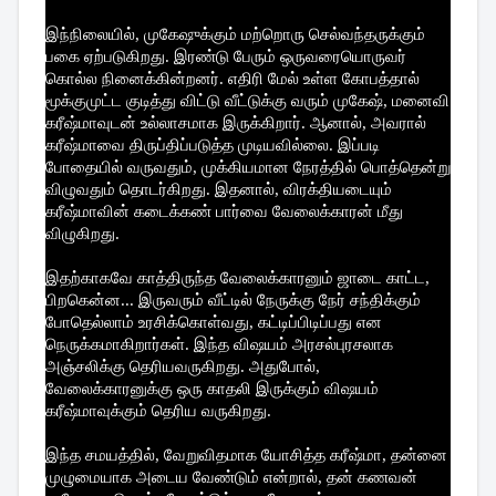
இந்நிலையில், முகேஷுக்கும் மற்றொரு செல்வந்தருக்கும்
பகை ஏற்படுகிறது. இரண்டு பேரும் ஒருவரையொருவர்
கொல்ல நினைக்கின்றனர். எதிரி மேல் உள்ள கோபத்தால்
மூக்குமுட்ட குடித்து விட்டு வீட்டுக்கு வரும் முகேஷ், மனைவி
கரீஷ்மாவுடன் உல்லாசமாக இருக்கிறார். ஆனால், அவரால்
கரீஷ்மாவை திருப்திப்படுத்த முடியவில்லை. இப்படி
போதையில் வருவதும், முக்கியமான நேரத்தில் பொத்தென்று
விழுவதும் தொடர்கிறது. இதனால், விரக்தியடையும்
கரீஷ்மாவின் கடைக்கண் பார்வை வேலைக்காரன் மீது
விழுகிறது.
இதற்காகவே காத்திருந்த வேலைக்காரனும் ஜாடை காட்ட,
பிறகென்ன... இருவரும் வீட்டில் நேருக்கு நேர் சந்திக்கும்
போதெல்லாம் உரசிக்கொள்வது, கட்டிப்பிடிப்பது என
நெருக்கமாகிறார்கள். இந்த விஷயம் அரசல்புரசலாக
அஞ்சலிக்கு தெரியவருகிறது. அதுபோல்,
வேலைக்காரனுக்கு ஒரு காதலி இருக்கும் விஷயம்
கரீஷ்மாவுக்கும் தெரிய வருகிறது.
இந்த சமயத்தில், வேறுவிதமாக யோசித்த கரீஷ்மா, தன்னை
முழுமையாக அடைய வேண்டும் என்றால், தன் கணவன்