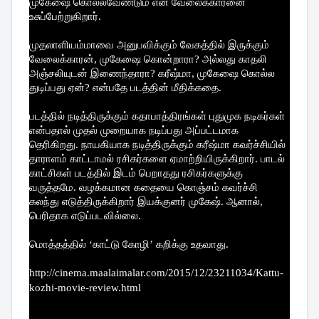
முகேஷை கொல்லவேண்டும் என வேலைக்காரனை
உசுப்பேற்றுகிறார்.
முதலாளியம்மாவை அனுபவிக்கும் வேகத்தில் இருக்கும்
வேலைக்காரன், முகேஷை கொன்றாரா? அல்லது காதலி
அஞ்சலியுடன் இணைந்தாரா? கரீஷ்மா, முகேஷை கொல்ல
துடிப்பது ஏன்? என்பதே படத்தின் மீதிக்கதை.
படத்தில் நடித்திருக்கும் கதாபாத்திரங்கள் புதுமுக நடிகர்கள்
என்பதால் முதல் முறையாக நடிப்பது அப்பட்டமாக
தெரிகிறது. நாயகியாக நடித்திருக்கும் கரீஷ்மா கவர்ச்சியில்
தாராளம் காட்டாமல் ரசிகர்களை ஏமாற்றியிருக்கிறார். பாடல்
காட்சிகள் படத்தில் இடம் பெறாதது ரசிகர்களுக்கு
வருத்தமே. வழக்கமான கதையை கொஞ்சம் கவர்ச்சி
கலந்து எடுத்திருக்கிறார் இயக்குனர் முகேஷ். ஆனால்,
பெரிதாக எடுப்படவில்லை.
மொத்தத்தில் ‘காட்டு கோழி’ கறிக்கு உதவாது.
http://cinema.maalaimalar.com/2015/12/23211034/Kattu-
kozhi-movie-review.html