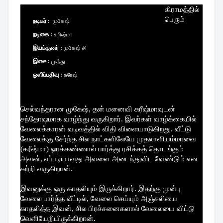
கிராமத்தில்
பெரும்
நடிகர் :
முகேஷ்
நடிகை :
கரிஷ்மா
இயக்குனர் :
முகேஷ் சி
இசை :
முத்து
ஓளிப்பதிவு :
சுரேஷ்
செல்வந்தரான முகேஷ், தன் மனைவி கரீஷ்மாவுடன்
சந்தோஷமாக வாழ்ந்து வருகிறார். இவர்கள் வாழ்க்கையில்
வேலைக்காரன் வடிவத்தில் விதி விளையாடுகிறது. வீட்டு
வேலைக்கு சேர்ந்த சில நாட்களிலேயே முதலாளியம்மாவை
(கரீஷ்மா) ஓரக்கண்ணால் பார்த்து ரசிக்கத் தொடங்கும்
அவன், எப்படியாவது அவளை அடைந்துவிட வேண்டும் என
சுற்றி வருகிறான்.
இவனுக்கு ஒரு காதலியும் இருக்கிறார். இதற்கு முன்பு
வேலை பார்த்த வீட்டில், வேலை செய்யும் அஞ்சலியை
காதலித்த இவன், சில பிரச்சனைகளால் வேலையை விட்டு
வெளியேறியிருக்கிறான்.