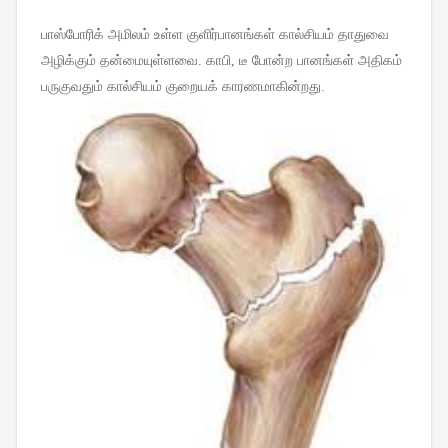
பாஸ்போரிக்
அமிலம்
உள்ள
குளிர்பானங்கள்
கால்சியம்
தாதுவை
அழிக்கும்
தன்மையுள்ளவை
.
காபி
,
டீ
போன்ற
பானங்கள்
அதிகம்
பருகுவதும்
கால்சியம்
குறையக்
காரணமாகின்றது
.