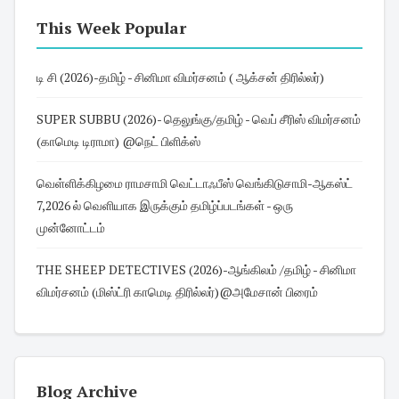
This Week Popular
டி சி (2026)-தமிழ் - சினிமா விமர்சனம் ( ஆக்சன் திரில்லர்)
SUPER SUBBU (2026)- தெலுங்கு/தமிழ் - வெப் சீரிஸ் விமர்சனம்
(காமெடி டிராமா) @நெட் பிளிக்ஸ்
வெள்ளிக்கிழமை ராமசாமி வெட்டாஃபீஸ் வெங்கிடுசாமி-ஆகஸ்ட்
7,2026 ல் வெளியாக இருக்கும் தமிழ்ப்படங்கள் - ஒரு
முன்னோட்டம்
THE SHEEP DETECTIVES (2026)-ஆங்கிலம் /தமிழ் - சினிமா
விமர்சனம் (மிஸ்ட்ரி காமெடி திரில்லர்)@அமேசான் பிரைம்
Blog Archive