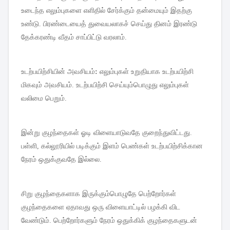
உடைந்த
எலும்புகளை
எளிதில்
சேர்க்கும்
தன்மையும்
இதற்கு
உண்டு
.
பிரண்டையைத்
துவையலாகச்
செய்து
தினம்
இரண்டு
தேக்கரண்டி
வீதம்
சாப்பிட்டு
வரலாம்
.
உடற்பயிற்சியின்
அவசியம்
:
எலும்புகள்
உறுதியாக
உடற்பயிற்சி
மிகவும்
அவசியம்
.
உடற்பயிற்சி
செய்யும்பொழுது
எலும்புகள்
வலிமை
பெறும்
.
இன்று
குழந்தைகள்
ஓடி
விளையாடுவதே
குறைந்துவிட்டது
.
பள்ளி
,
கல்லூரியில்
படிக்கும்
இளம்
பெண்கள்
உடற்பயிற்சிக்கான
நேரம்
ஒதுக்குவதே
இல்லை
.
சிறு
குழந்தைகளாக
இருக்கும்பொழுதே
பெற்றோர்கள்
குழந்தைகளை
ஏதாவது
ஒரு
விளையாட்டில்
பழக்கி
விட
வேண்டும்
.
பெற்றோர்களும்
நேரம்
ஒதுக்கிக்
குழந்தைகளுடன்