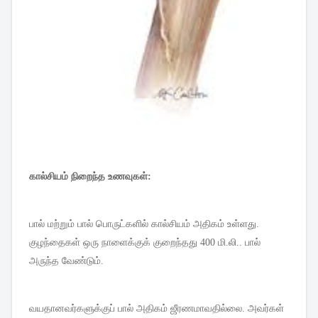
கால்சியம்
நிறைந்த
உணவுகள்
:
பால்
மற்றும்
பால்
பொருட்களில்
கால்சியம்
அதிகம்
உள்ளது
.
குழந்தைகள்
ஒரு
நாளைக்குக்
குறைந்தது
400
மி
.
லி
..
பால்
அருந்த
வேண்டும்
.
வயதானவர்களுக்குப்
பால்
அதிகம்
ஜீரணமாவதில்லை
.
அவர்கள்