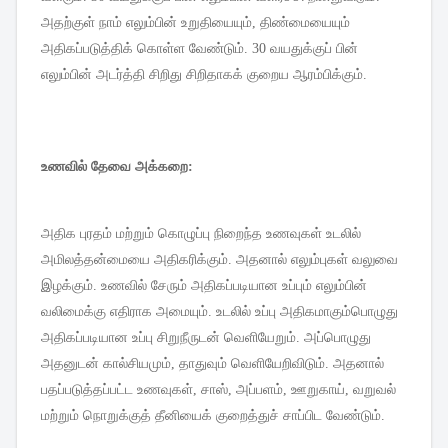
அதற்குள்
நாம்
எலும்பின்
உறுதியையும்
,
திண்மையையும்
அதிகப்படுத்திக்
கொள்ள
வேண்டும்
. 30
வயதுக்குப்
பின்
எலும்பின்
அடர்த்தி
சிறிது
சிறிதாகக்
குறைய
ஆரம்பிக்கும்
.
உணவில்
தேவை
அக்கறை
:
அதிக
புரதம்
மற்றும்
கொழுப்பு
நிறைந்த
உணவுகள்
உடலில்
அமிலத்தன்மையை
அதிகரிக்கும்
.
அதனால்
எலும்புகள்
வலுவை
இழக்கும்
.
உணவில்
சேரும்
அதிகப்படியான
உப்பும்
எலும்பின்
வலிமைக்கு
எதிராக
அமையும்
.
உடலில்
உப்பு
அதிகமாகும்பொழுது
அதிகப்படியான
உப்பு
சிறுநீருடன்
வெளியேறும்
.
அப்பொழுது
அதனுடன்
கால்சியமும்
,
தாதுவும்
வெளியேறிவிடும்
.
அதனால்
பதப்படுத்தப்பட்ட
உணவுகள்
,
சாஸ்
,
அப்பளம்
,
ஊறுகாய்
,
வறுவல்
மற்றும்
நொறுக்குத்
தீனியைக்
குறைத்துச்
சாப்பிட
வேண்டும்
.