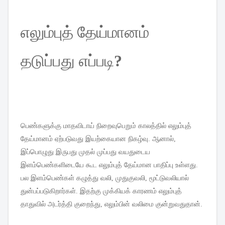
எலும்புத்
தேய்மானம்
தடுப்பது
எப்படி
?
பெண்களுக்கு
மாதவிடாய்
நிறைவுபெறும்
காலத்தில்
எலும்புத்
தேய்மானம்
ஏற்படுவது
இயற்கையான
நிகழ்வு
.
ஆனால்
,
இப்பொழுது
இருபது
முதல்
முப்பது
வயதுடைய
இளம்பெண்களிடையே
கூட
எலும்புத்
தேய்மான
பாதிப்பு
உள்ளது
.
பல
இளம்பெண்கள்
கழுத்து
வலி
,
முதுகுவலி
,
மூட்டுவலியால்
துன்பப்படுகிறார்கள்
.
இதற்கு
முக்கியக்
காரணம்
எலும்புத்
தாதுவில்
அடர்த்தி
குறைந்து
,
எலும்பின்
வலிமை
குன்றுவதுதான்
.