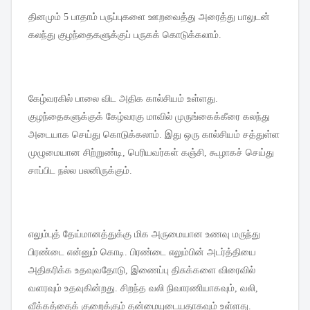
தினமும்
5
பாதாம்
பருப்புகளை
ஊறவைத்து
அரைத்து
பாலுடன்
கலந்து
குழந்தைகளுக்குப்
பருகக்
கொடுக்கலாம்
.
கேழ்வரகில்
பாலை
விட
அதிக
கால்சியம்
உள்ளது
.
குழந்தைகளுக்குக்
கேழ்வரகு
மாவில்
முருங்கைக்கீரை
கலந்து
அடையாக
செய்து
கொடுக்கலாம்
.
இது
ஒரு
கால்சியம்
சத்துள்ள
முழுமையான
சிற்றுண்டி
,
பெரியவர்கள்
கஞ்சி
,
கூழாகச்
செய்து
சாப்பிட
நல்ல
பலனிருக்கும்
.
எலும்புத்
தேய்மானத்துக்கு
மிக
அருமையான
உணவு
மருந்து
பிரண்டை
என்னும்
கொடி
.
பிரண்டை
எலும்பின்
அடர்த்தியை
அதிகரிக்க
உதவுவதோடு
,
இணைப்பு
திசுக்களை
விரைவில்
வளரவும்
உதவுகின்றது
.
சிறந்த
வலி
நிவாரணியாகவும்
,
வலி
,
வீக்கத்தைக்
குறைக்கும்
தன்மையுடையதாகவும்
உள்ளது
.