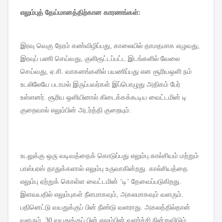
எலும்புத்
தேய்மானத்திற்கான
காரணங்கள்
:
இரவு
வெகு
நேரம்
கண்விழிப்பது
,
காலையில்
தாமதமாக
எழுவது
,
இரவுப்
பணி
செய்வது
,
குளிரூட்டப்பட்ட
இடங்களில்
வேலை
செய்வது
,
ஏ
.
சி
.
வாகனங்களில்
பயணிப்பது
என
சூரியஒளி
நம்
உடலிலேயே
படாமல்
இருப்பவர்கள்
இப்பொழுது
அதிகம்
பேர்
உள்ளனர்
.
சூரிய
ஒளியினால்
கிடைக்கக்கூடிய
வைட்டமின்
டி
குறைவால்
எலும்பின்
அடர்த்தி
குறையும்
.
உடலுக்கு
ஒரு
வடிவத்தைக்
கொடுப்பது
எலும்பு
.
கால்சியம்
மற்றும்
பாஸ்பரஸ்
தாதுக்களால்
எலும்பு
உருவாகின்றது
.
கால்சியத்தை
எலும்பு
ஏற்றுக்
கொள்ள
வைட்டமின்
‘
டி
’
தேவைப்படுகிறது
.
இளவயதில்
எலும்புகள்
நீளமாகவும்
,
அகலமாகவும்
வளரும்
.
பதினெட்டு
வயதுக்குப்
பின்
நீண்டு
வளராது
.
அகலத்தில்தான்
வளரும்
. 30
வயதுக்குப்
பின்
எலும்பின்
வளர்ச்சி
நின்றுவிடும்
.