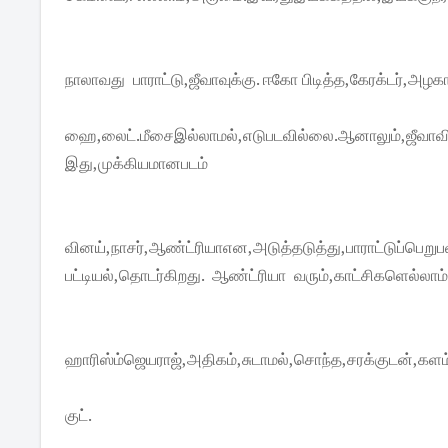
நாலாவது பாராட்டு,ஜீவாவுக்கு. ஈகோ பிடித்த,கேரக்டர்,அழ
ஹை,லைட்.மீசைஇல்லாமல்,எடுபடவில்லை.ஆனாலும்,ஜீவாவின
இது,முக்கியமானபடம்
வினய்,நாசர்,ஆண்ட்ரியாஎன,அடுத்தடுத்து,பாராட்டுப்பெறுப
பட்டியல்,தொடர்கிறது. ஆண்ட்ரியா வரும்,காட்சிகளெல்லாம
ஹாரிஸ்ம்ஜெயராஜ்,அதிகம்,சுடாமல்,சொந்த,சரக்குடன்,களம்
குட்.