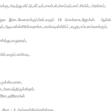
டித்து.விட்டு,வீட்டில்,சலம்பல்,செய்யும்,காட்சியில்,.அரங்கம்,
ர்.அதுல இடைவேளைக்குப்பின்,வரும் 18 மொக்கை,ஜோக்ஸ் ஆல்
ஆடியன்ஸ்சிரிக்கறாங்க,.காமெடிஸ்க்ரிப்ட்,எழுத,சம்பளம்வாங்கும்,
சித்து,எழுதவும்,
ில்,வரும்,காமெடி,
த,முக்கியமான,
,அமைத்திருக்கிறார்.
,ஹீரோ,ஹீரோயின்
் ஜீவா டச் ஆங்காங்கேதெரிகிறது.