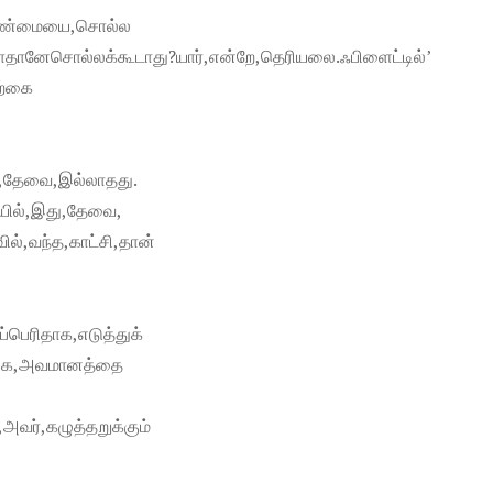
ோஉண்மையை,சொல்ல
ோதானேசொல்லக்கூடாது?யார்,என்றே,தெரியலை.ஃபிளைட்டில்’
ற்கை
ி,தேவை,இல்லாதது.
யில்,இது,தேவை,
ல்,வந்த,காட்சி,தான்
்பெரிதாக,எடுத்துக்
ுங்க,அவமானத்தை
அவர்,கழுத்தறுக்கும்