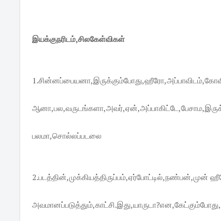
இயக்குநரிடம்,சிலகேள்விகள்
1.சின்னப்பையனா,இருக்கும்போது,ஹீரோ,அப்பாவிடம்,கோவிச
ஆனா,பல,வருடங்களா,அவர்,ஏன்,அப்பாகிட்டே,பேசாம,இருக
பலமா,சொல்லப்படலை
2.படத்தின்,முக்கியத்திருப்பம்,ஏர்போட்டில்,நண்பன்,முன
அவமானப்படுத்தும்,காட்சி.இது,யாருடா?என,கேட்கும்போது,வ