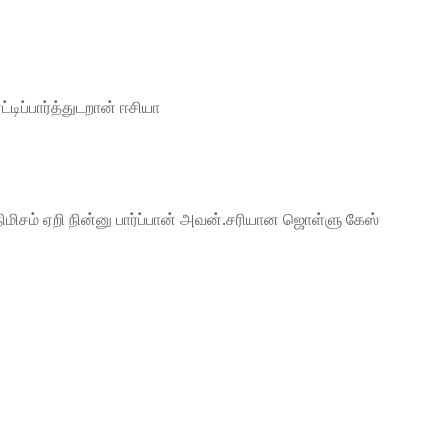
ப்பார்த்துடறான் ஈசியா
நிமிசம் ஏறி நின்னு பார்ப்பான் அவன்.சரியான ஜொள்ளு கேஸ்