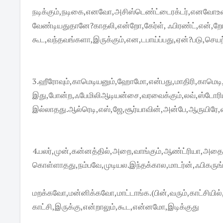
நடிக்கும்,நடிகை,எனவோ,அசிஸ்டெண்ட்டைரக்டர்,எனவ
வேண்டியதுதானே?காதலி,என்றோ,கேர்ள், ஃபிரண்ட்,என்,ற
கூட,வந்தவங்களா,இருக்கும்,என,டபாய்ப்பது,ஏன்?படு,செய
3.ஹீரோவும்,காமெடியனும்,ஹோமோ,என்பது,மாதிரி,காமெட
இது,போன்ற,ஃபேமிலிஆடியன்சை,வரவைக்கும்,லவ்,ஸ்டோரி
இல்லாதது.ஆல்ரெடி,எஸ்,ஜே,சூர்யாவின்,அன்பே,ஆருயிரே,வி
4.பலர்,முன்,கன்னத்தில்,அறை,வாங்கும்,ஆண்ட்ரியா,அதைப
கொள்ளாதது,நம்பவே,முடியல.இந்தக்கால,மாடர்ன்,ஃபிகர
மறக்கவோ,மன்னிக்கவோ,மாட்டாங்க.(பின்,வரும்,காட்சியில்,
காட்சி,இருக்கு,என்றாலும்,கூட,என்னமோ,இடிக்குது