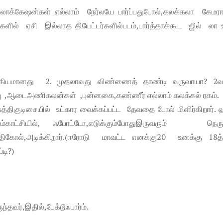
க்கேஷன்கள் எல்லாம் நேர்லயே பார்ப்பதுபோல்,கலக்கலா கேமரா
்சிகளில் ஏசி இல்லாத தியேட்டர்களில்படம்,பார்த்தாக்கூட ஜில் ல
ுக்கியமானது 2. முதலாவது விண்ணைத் தாண்டி வருவாயா? 
லிவு ,ஆடைஅணிகலன்கள் ,புன்னகை,கண்ணீர் எல்லாம் கலக்கல் ரகம்.
த்திகுடிசையில் உட்கார வைக்கப்பட்ட தேவதை போல் மிளிர்கிறார்.
்சியில், ஃபோட்டோ,எடுக்கும்போதுஇருவரும் நெருங
கோல்,அடிக்கிறார்.(ஈரோடு மாவட்ட எனக்கு20 உனக்கு 18த்
டி?)
தவர்,இதில்,பேக்டூஃபார்ம்.