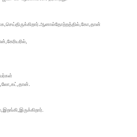
காக,செய்திருக்கிறார்.ஆனால்தோற்றத்தில்,கோ,தான்
்,கேரியரில்,
வர்கள்
்,லோ,கட்,தான்.
,இறங்கி,இருக்கிறார்.