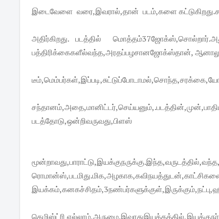
இடைவேளை வரை,இவரால்,தான் படம்,களை கட்டுகிறது.சரக்கு,அ
அதிர்கிறது. படத்தில் மொத்தம்37ஜோக்ஸ்,சொல்றா
பத்திரிக்கைகளீல்வந்த,அரதப்பழசானஜோக்ஸ்தான், ஆனாலும்,
டீம்,மெம்பர்கள்,இப்படி,சுட்டுப்போடாமல்,சொந்த,சரக்கை,யோ
சந்தானம்,அதை,மானிட்டர்,செய்யனும்,.படத்தின்,முன்,பாதிய
படத்தோடு,ஒன்றிவருவது,பிளஸ்
மூன்றாவது,பாராட்டு,இயக்குநருக்கு.இந்த,வருடத்தில்,வந்
ரொமான்ஸ்,படமிது.மிக,அழகாக,கவிநயத்துடன்,காட்சிகளை
இயக்கம்,கனகச்சிதம்,3நண்பர்களுக்குள்,இருக்கும்,நட்பு
கெமிஸ்ட்ரி எல்லாம்,அருமை.இவரதுஇயக்கத்தில்,இயக்குநர