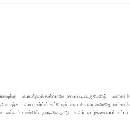
ோவுக்கு பொண்ணுங்கன்னாலே வெறுப்பு.2வதுமேரேஜ் பண்ணிக்க
 அமைஞ்ச 2 ஃபிரண்ட்ஸ் கிட்டேயும் கடைசிவரை மேரேஜே பண்ணிக
் எல்லாம் வாங்கிக்கறாரு.அதைமீறி 3 பேர் வாழ்க்கைலயும் எப்படி