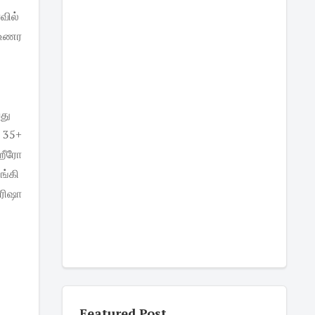
வில்
ா உணர
2வது
 35+
 ஹீரோ
்கி
ரிஷா
Featured Post