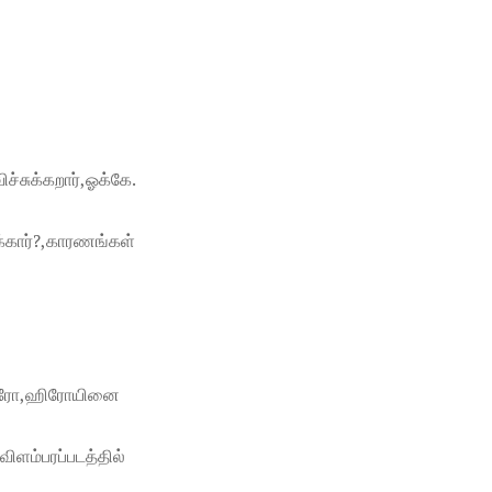
்சுக்கறார்,ஓக்கே.
்கார்?,காரணங்கள்
் ஹீரோ,ஹிரோயினை
ிளம்பரப்படத்தில்