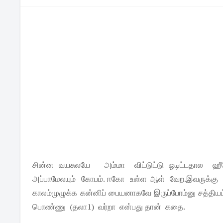
சின்ன வயசுலயே அம்மா விட்டுட்டு ஓடிட்டதால ஹீர
அப்பாமேலயும் கோபம். ஈகோ உள்ள ஆள் வேற.இவருக்கு
காலம்முழுக்க கன்னிப் பையனாகவே இருப்போம்னு சத்தியம
பொண்ணு (தலா1) வர்றா என்பது தான் கதை.