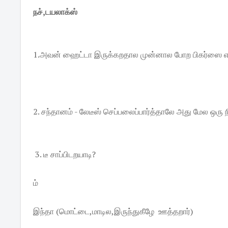
நச்,டயலாக்ஸ்
1.அவன் ஹைட்டா இருக்கறதால முன்னால போற பிகர்ஸை எட்டி
2. சந்தானம் - லேடீஸ் செப்பலைப்பார்த்தாலே அது மேல ஒரு 
3. டீ சாப்பிடறயாடி?
ம்
இந்தா (மொட்டை,மாடில,இருந்துகீழே ஊத்தறார்)