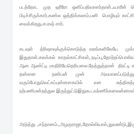
படத்தோட முத ஹீரோ ஒளிப்பதிவாளர்தான்.ஃபாரீன் லொ
பிடிச்சிருக்கார்.கண்ல ஒத்திக்கலாம்.பனி பொழியும் காட
வைக்கிறது.சபாஷ் சார்.
கடவுள் த்ரிஷாவுக்குக்கொடுத்த வரங்களிலேயே ம
இதுதான்.கலக்கல் காதல்காட்சிகள், நடிப்பு,தோற்றப்பொ
ஆன ஆண்ட்டி மாதிரியேதெரியலை.நேத்துத்தான் திரட்டி சு
தன்னை நண்பன் முன் அவமானப்படுத்தும்காட
வரும்போதுவெட்கப்புன்னகையில் என சுத்திசுத்தி
நற்பணிமன்றத்துல இருந்துட்டுஇதுகூடவர்ணீக்கலைன்னாஎப்
அடுத்து ,சந்தானம்.,அழகுராஜா,தோல்வியால்,துவண்டு,இருந்