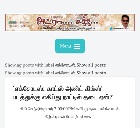
Skip
to
content
Menu
Showing posts with label
எக்ஸோடஸ்
.
Show all posts
Showing posts with label
எக்ஸோடஸ்
.
Show all posts
‘எக்சோடஸ்: காட்ஸ் அண்ட் கிங்ஸ்' -
படத்துக்கு எகிப்து நாட்டில் தடை ஏன்?
சி.பி.செந்தில்குமார்
·
2:00:00 PM
·
எகிப்து தடை
,
எக்ஸோடஸ்
,
கிறிஸ்டியன் பேல்
,
ரிட்லி ஸ்காட்