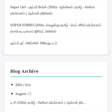
Super Girl - சூப்பர் கேர்ள் (2026)- ஆங்கிலம் /தமிழ் - சினிமா
விமர்சனம் ( ஆக்சன் திரில்லர்)
SUPER SUBBU (2026)- தெலுங்கு/தமிழ் - வெப் சீரிஸ் விமர்சனம்
(காமெடி டிராமா) @நெட் பிளிக்ஸ்
சூப்பர் குட் பிலிம்சின் 100வது படம்
Blog Archive
▼
2026
(184)
▼
August
(7)
டி சி (2026)-தமிழ் - சினிமா விமர்சனம் ( ஆக்சன் திர...