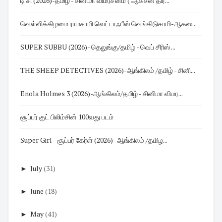
டி சி (2026)-தமிழ் - சினிமா விமர்சனம் ( ஆக்சன் திர...
வெள்ளிக்கிழமை ராமசாமி வெட்டாஃபீஸ் வெங்கிடுசாமி-ஆகஸ...
SUPER SUBBU (2026)- தெலுங்கு/தமிழ் - வெப் சீரிஸ் ...
THE SHEEP DETECTIVES (2026)-ஆங்கிலம் /தமிழ் - சினி...
Enola Holmes 3 (2026)-ஆங்கிலம்/தமிழ் - சினிமா விமர...
சூப்பர் குட் பிலிம்சின் 100வது படம்
Super Girl - சூப்பர் கேர்ள் (2026)- ஆங்கிலம் /தமிழ...
►
July
(31)
►
June
(18)
►
May
(41)