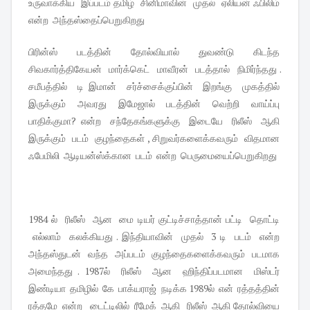
உருவாக்கிய இப்படம் தமிழ் சினிமாவின் முதல் ஏலியன் ஃபிலிம்
என்ற அந்தஸ்தைப்பெறுகிறது
பிரின்ஸ் படத்தின் தோல்வியால் துவண்டு கிடந்த
சிவகார்த்திகேயன் மார்க்கெட் மாவீரன் படத்தால் நிமிர்ந்தது .
சமீபத்தில் டி இமான் சர்ச்சைக்குப்பின் இறங்கு முகத்தில்
இருக்கும் அவரது இமேஜால் படத்தின் வெற்றி வாய்ப்பு
பாதிக்குமா? என்ற சந்தேகங்களுக்கு இடையே ரிலீஸ் ஆகி
இருக்கும் படம் குழந்தைகள் , சிறுவர்களைக்கவரும் விதமான
ஃபேமிலி ஆடியன்ஸ்க்கான படம் என்ற பெருமையைப்பெறுகிறது
1984 ல் ரிலீஸ் ஆன மை டியர் குட்டிச்சாத்தான் பட்டி தொட்டி
எல்லாம் கலக்கியது . இந்தியாவின் முதல் 3 டி படம் என்ற
அந்தஸ்துடன் வந்த அப்படம் குழந்தைகளைக்கவரும் படமாக
அமைந்தது . 1987ல் ரிலீஸ் ஆன ஹிந்திப்படமான மிஸ்டர்
இண்டியா தமிழில் கே பாக்யராஜ் நடிக்க 1989ல் என் ரத்தத்தின்
ரத்தமே என்ற டைட்டிலில் ரீமேக் ஆகி ரிலீஸ் ஆகி தோல்வியை