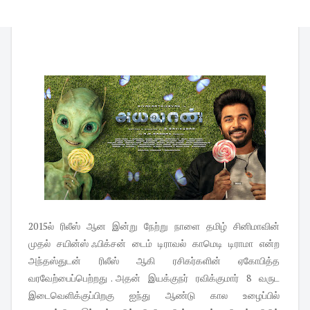
2015ல் ரிலீஸ் ஆன இன்று நேற்று நாளை தமிழ் சினிமாவின்
முதல் சயின்ஸ் ஃபிக்சன் டைம் டிராவல் காமெடி டிராமா என்ற
அந்தஸ்துடன் ரிலீஸ் ஆகி ரசிகர்களின் ஏகோபித்த
வரவேற்பைப்பெற்றது . அதன் இயக்குநர் ரவிக்குமார் 8 வருட
இடைவெளிக்குப்பிறகு ஐந்து ஆண்டு கால உழைப்பில்