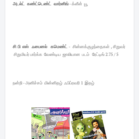
அடல்ட் கண்ட்டெண்ட் வார்னிங்
- க்ளீன் யூ
சி பி எஸ் ஃபைனல் கமெண்ட்
- சின்னக்குழந்தைகள் , சிறுவர்
சிறுமியர் பார்க்க வேண்டிய ஜாலியான படம் ரேட்டிங் 2.75 / 5
நன்றி - அனிச்சம் மின்னிதழ் ஃபிப்ரவரி 1 இதழ்