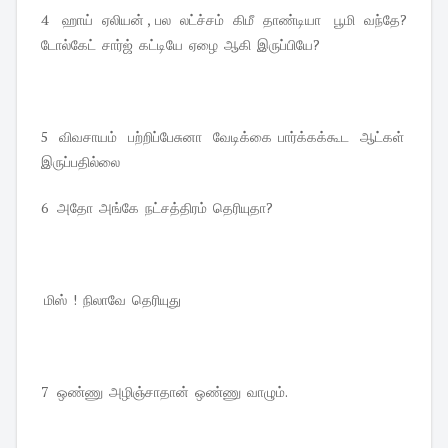
4 ஹாய் ஏலியன் , பல லட்ச்சம் கிமீ தாண்டியா பூமி வந்தே?
டோல்கேட் சார்ஜ் கட்டியே ஏழை ஆகி இருப்பியே?
5 விவசாயம் பற்றிப்பேசுனா வேடிக்கை பார்க்கக்கூட ஆட்கள்
இருப்பதில்லை
6 அதோ அங்கே நட்சத்திரம் தெரியுதா?
மிஸ் ! நிலாவே தெரியுது
7 ஒண்ணு அழிஞ்சாதான் ஒண்ணு வாழும்.