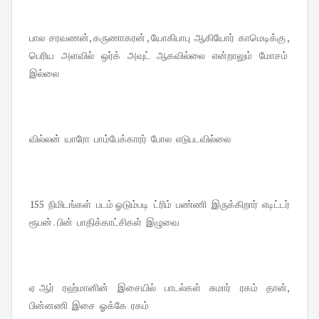
பால சரவணன், கருணாகரன் , யோகிபாபு ஆகியோர் காமெடிக்கு ,
பெரிய அளவில் ஒர்க் அவுட் ஆகவில்லை என்றாலும் மோசம்
இல்லை
வில்லன் யாரோ பாம்பேக்காரர் போல எடுபடவில்லை
155 நிமிடங்கள் படம் ஓடும்படி ட்ரிம் பண்ணி இருக்கிறார் எடிட்டர்
ரூபன் . பின் பாதிக்காட்சிகள் இழுவை
ஏ ஆர் ரஹ்மானின் இசையில் பாடல்கள் சுமார் ரகம் தான்,
பின்னணி இசை ஓக்கே ரகம்