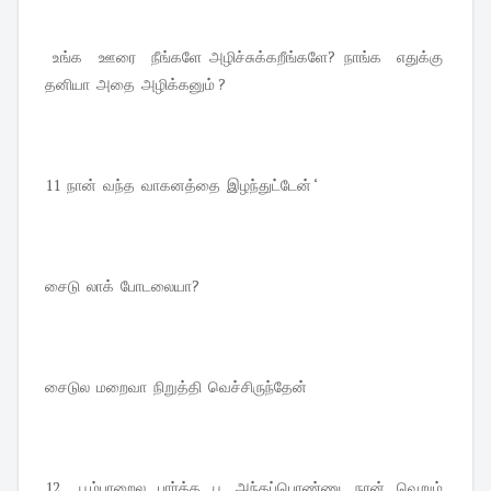
உங்க ஊரை நீங்களே அழிச்சுக்கறீங்களே? நாங்க எதுக்கு
தனியா அதை அழிக்கனும் ?
11 நான் வந்த வாகனத்தை இழந்துட்டேன் ‘
சைடு லாக் போடலையா?
சைடுல மறைவா நிறுத்தி வெச்சிருந்தேன்
12 பூம்பாறைல பார்த்த பூ அந்தப்பொண்ணு , நான் வெறும்