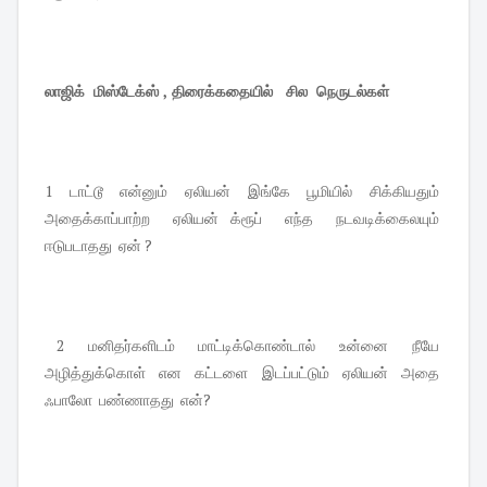
லாஜிக் மிஸ்டேக்ஸ் , திரைக்கதையில் சில நெருடல்கள்
1 டாட்டூ என்னும் ஏலியன் இங்கே பூமியில் சிக்கியதும்
அதைக்காப்பாற்ற ஏலியன் க்ரூப் எந்த நடவடிக்கைலயும்
ஈடுபடாதது ஏன் ?
2 மனிதர்களிடம் மாட்டிக்கொண்டால் உன்னை நீயே
அழித்துக்கொள் என கட்டளை இடப்பட்டும் ஏலியன் அதை
ஃபாலோ பண்ணாதது என்?