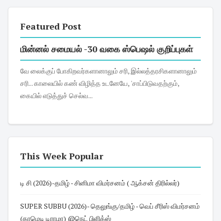
Featured Post
மின்னல் சமையல் -30 வகை ஸ்பெஷல் குறிப்புகள்
வே லைக்குப் போகிறவர்களானாலும் சரி, இல்லத்தரசிகளானாலும்
சரி... காலையில் கண் விழித்த உடனேயே, 'சாப்பிடுவதற்கும்,
கையில் எடுத்துச் செல்வ...
This Week Popular
டி சி (2026)-தமிழ் - சினிமா விமர்சனம் ( ஆக்சன் திரில்லர்)
SUPER SUBBU (2026)- தெலுங்கு/தமிழ் - வெப் சீரிஸ் விமர்சனம்
(காமெடி டிராமா) @நெட் பிளிக்ஸ்