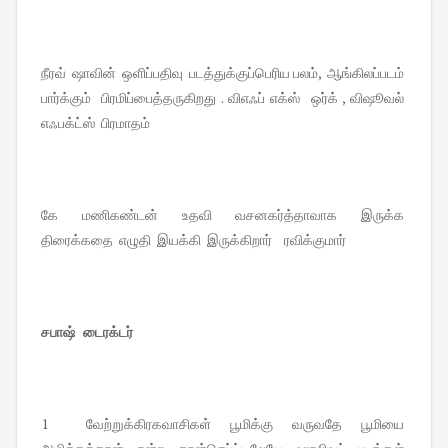
நீரவ் ஷாவின் ஒளிப்பதிவு படத்துக்குப்பெரிய பலம், ஆங்கிலப்படம்
பார்க்கும் பிரமிப்பைத்தருகிறது . விஎஃப் எக்ஸ் ஒர்க் , விஷூவல்
எஃபக்ட்ஸ் பிரமாதம்
கே மணிகண்டன் உதவி வசனகர்த்தாவாக இருக்க
திரைக்கதை எழுதி இயக்கி இருக்கிறார் ரவிக்குமார்
சபாஷ் டைரக்டர்
1 வேற்றுக்கிரகவாசிகள் பூமிக்கு வருவதே பூமியை