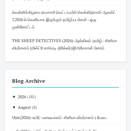
வெள்ளிக்கிழமை ராமசாமி வெட்டாஃபீஸ் வெங்கிடுசாமி-ஆகஸ்ட்
7,2026 ல் வெளியாக இருக்கும் தமிழ்ப்படங்கள் - ஒரு
முன்னோட்டம்
THE SHEEP DETECTIVES (2026)-ஆங்கிலம் /தமிழ் - சினிமா
விமர்சனம் (மிஸ்ட்ரி காமெடி திரில்லர்)@அமேசான் பிரைம்
Blog Archive
▼
2026
(185)
▼
August
(8)
Uyir(2026)-உயிர்- மலையாளம்- சினிமா விமர்சனம் ( போல...