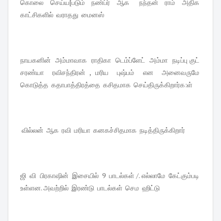
கொலை செய்ய[படும் நண்ப்ர் ஆக நந்தன் ராம் அதிக
காட்சிகளில் வராதது மைனஸ்
நாயகனின் அம்மாவாக ராதிகா டெம்ப்ளேட் அம்மா நடிப்பு குட்
சரண்யா ரவிசந்திரன் , மரிய புஷ்பம் என அனைவருமே
கொடுத்த கதாபாத்திரத்தை கசிதமாக செய்திருக்கிறார்க:ள்
வில்லன் ஆக ரவி மரியா கனகச்சிதமாக நடித்திருக்கிறார்
ஜி வி பிரகாஷின் இசையில் 9 பாடல்கள் /. எல்லாமே கேட்கும்படி
உள்ளன. அவற்றில் இரண்டு பாடல்கள் செம ஹிட்டு