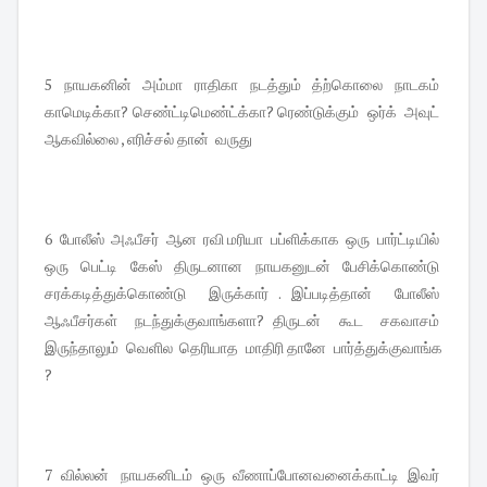
5 நாயகனின் அம்மா ராதிகா நடத்தும் த்ற்கொலை நாடகம்
காமெடிக்கா? செண்ட்டிமெண்ட்க்கா? ரெண்டுக்கும் ஒர்க் அவுட்
ஆகவில்லை , எரிச்சல் தான் வருது
6 போலீஸ் அஃபீசர் ஆன ரவி மரியா பப்ளிக்காக ஒரு பார்ட்டியில்
ஒரு பெட்டி கேஸ் திருடனான நாயகனுடன் பேசிக்கொண்டு
சரக்கடித்துக்கொண்டு இருக்கார் . இப்படித்தான் போலீஸ்
ஆஃபீசர்கள் நடந்துக்குவாங்களா? திருடன் கூட சகவாசம்
இருந்தாலும் வெளில தெரியாத மாதிரி தானே பார்த்துக்குவாங்க
?
7 வில்லன் நாயகனிடம் ஒரு வீணாப்போனவனைக்காட்டி இவர்