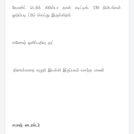
ரேமண்ட் டெரிக் கிரிஸ்டா தான் எடிட்டிங். 130 நிமிடங்கள்
ஓடும்படி ட்ரிம் செய்து இருக்கிறார்
கணேஷ் ஒளிப்பதிவு குட்
திரைக்கதை எழுதி இயக்கி இருப்பவர் வசந்த பாலன்
சபாஷ் டைரக்டர்