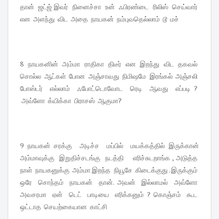
தான் ஜட்ஜ் இவர் நினைச்சா உன் ஃபிரண்டை ரிலிஸ் செய்வார்
என அளந்து விட அதை நாயகன் நம்புவதெல்லாம் டூ மச்
8 நாயகனின் அம்மா ராதிகா திடீர் என இறந்து விட தகவல்
சொல்ல ஆட்கள் போன அஞ்சாவது நிமிஷமே இரங்கல் அஞ்சலி
போஸ்டர் எல்லாம் ஃபோட்டொவோட ரெடி ஆவது எப்படி ?
அவ்ளோ க்யிக்கா பிராசஸ் ஆகுமா?
9 நாயகன் சரக்கு அடிச்ச மப்பில் மயக்கத்தில் இருக்கான்
அம்மாவுக்கு இறுதிச்சடங்கு நடத்தி எரிச்சுடறாங்க , அடுத்த
நாள் நாயகனுக்கு அம்மா இறந்த நியூசே கிடைக்குது . இருக்கும்
ஒரே சொந்தம் நாயகன் தான். அவன் இல்லாமல் அவ்ளோ
அவசரமா ஏன் டெட் பாடியை எரிக்கனும் ? கொஞ்சம் கூட
ஒட்டாத செயற்கையான காட்சி