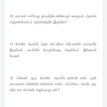
10 நாயகன் வசிப்பது குப்பத்தில். எல்லோரும் ஏழைகள் , ஆனால்
அஞ்சலி போஸ்டர் ஆங்கிலத்தில் இருக்கே?
11 போலீஸ் ஆஃபீசர் ஆன ரவி மரியா ஸ்டேஷனில் மஃப்டியில்
இருக்கார் , பைக்கில் போகும்போது ஹெல்மெட் இல்லாமல்
போறார்
12 வில்லன் ஒரு போலீஸ் ஆஃபீசர். நண்பன் கண் முன்
நாயகனை சுடுகிறார். கண்னால் கண்ட சாட்சியை அவரே ஓடி
விடு என சொல்லி அனுப்புவது ஏன் ?