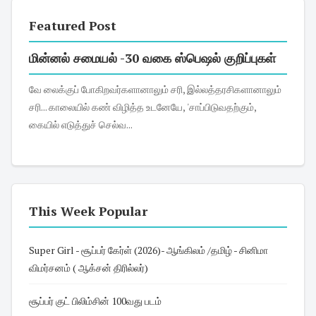
Featured Post
மின்னல் சமையல் -30 வகை ஸ்பெஷல் குறிப்புகள்
வே லைக்குப் போகிறவர்களானாலும் சரி, இல்லத்தரசிகளானாலும்
சரி... காலையில் கண் விழித்த உடனேயே, 'சாப்பிடுவதற்கும்,
கையில் எடுத்துச் செல்வ...
This Week Popular
Super Girl - சூப்பர் கேர்ள் (2026)- ஆங்கிலம் /தமிழ் - சினிமா
விமர்சனம் ( ஆக்சன் திரில்லர்)
சூப்பர் குட் பிலிம்சின் 100வது படம்