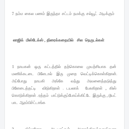
7 நம்ம கைல பணம் இருந்தா சட்டம் நமக்கு சல்யூட் அடிக்கும்
லாஜிக் மிஸ்டேக்ஸ் , திரைக்கதையில் சில நெருடல்கள்
1 நாயகன் ஒரு கட்டத்தில் தற்கொலை முயற்சியாக தன்
மணிக்கடடை பிளேடால் இரு முறை வெட்டிக்கொள்கிறான்.
அப்போது நாயகி அங்கே வந்து அவனைத்தடுத்து
பிளேடைத்தட்டி விடுகிறாள் . டயலாக் பேசுகிறாள் , கிஸ்
கொடுக்கிறாள் . ரத்தம் பாட்டுக்குப்போய்க்கிட்டே இருக்கு , டூயட்
பாட ஆரம்பிச்ட்டாங்க
2 வில்லனோட அடியாட்கள் அரைக்கிறுக்கனுங்களா