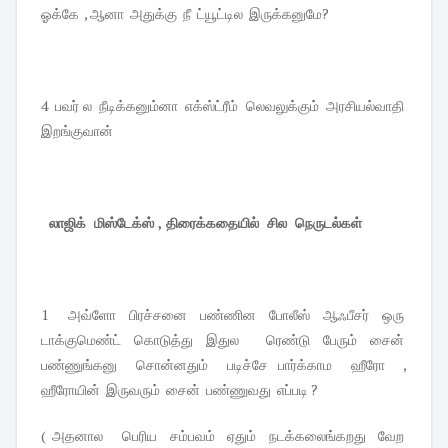
ஓக்கே , ஆனா அதுக்கு நீ ட்யூட்டில இருக்கனுமே?
4 பவர் ல நீடிக்கனும்னா எக்ஸ்ட்ரீம் லெவலுக்கும் அரசியல்வாதி
இறங்குவான்
லாஜிக் மிஸ்டேக்ஸ் , திரைக்கதையில் சில நெருடல்கள்
1 அவ்ளோ பிரச்சனை பண்ணின போலீஸ் ஆஃபீசர் ஒரு
டாக்குமெண்ட் கொடுத்து இதுல ரெண்டு பேரும் சைன்
பண்ணுங்கனு சொன்னதும் படிச்சே பார்க்காம ஹீரோ ,
ஹீரோயின் இருவரும் சைன் பண்ணுவது எப்படி ?
( அதனால பெரிய சம்பவம் ஏதும் நடக்கலைங்கறது வேற