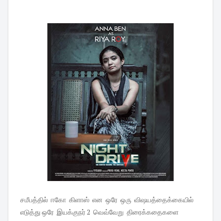
சமீபத்தில் ஈகோ கிளாஸ் என ஒரே ஒரு விஷயத்தைக்கையில்
எடுத்து ஒரே இயக்குநர் 2 வெவ்வேறு திரைக்கதைகளை