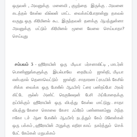
ஒருவன் , அவனுக்கு மனைவி , குழந்தை இருக்கு . அவனை
கடத்தல் கேஸ்ல வில்லன் மாட்ட வைக்கப்போறான்னு தகவல்
வருது. ஒரு கிரிமினல் கூட இருந்தவன் தனக்கு ஆபத்துன்னா
அவனுக்கு மட்டும் கிரிமினல் மூளை வேலை செய்யாதா?
செய்யுது
சம்பவம் 3
- ஹீரோயின் ஒரு மீடியா பர்சனாலிட்டி , மாடர்ன்
பொண்ணுங்களுக்கு இயல்பாவே தைரியம் ஜாஸ்தி, மீடியா
என்பதால் தெனாவெட்டும் ஜாஸ்தி . சாதாரண ட்ராஃபிக் கேசில்
சிக்க வைக்க ஒரு போலீஸ் ஆஃபீசர் ட்ரை பண்றப்போ அவர்
கிட்டே ரூல்ஸ் அண்ட் ரெகுலேஷன் பேசி அப்போதைக்கு
தப்பிக்கும் ஹீரோயின் ஒரு விபத்து கேஸ்ல மாட்டுது . சாதா
விபத்து கேசை கொலை கேசா ஃப்ரேம் பண்ணலாம்னு அந்த
ஈகோ டச் ஆன போலீஸ் ஆஃபீசர் நடத்தும் கேம் பிளேன்கள்
ஒரு பக்கம் , ஹீரோயின் அதுக்கு எதிரா காய் நகர்த்தும் செக்
மேட் கேம்கள் மறுபக்கம்