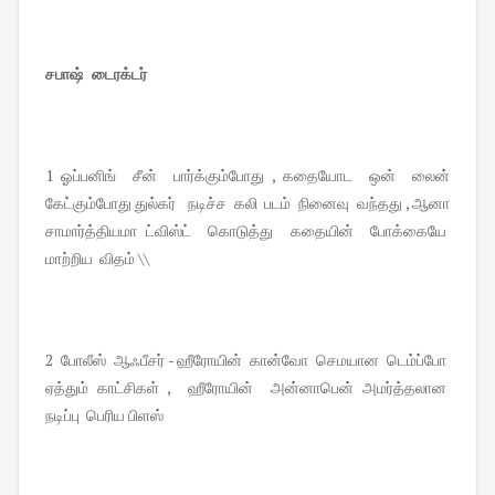
சபாஷ் டைரக்டர்
1 ஓப்பனிங் சீன் பார்க்கும்போது , கதையோட ஒன் லைன்
கேட்கும்போது துல்கர் நடிச்ச கலி படம் நினைவு வந்தது , ஆனா
சாமார்த்தியமா ட்விஸ்ட் கொடுத்து கதையின் போக்கையே
மாற்றிய விதம் \\
2 போலீஸ் ஆஃபீசர் - ஹீரோயின் கான்வோ செமயான டெம்ப்போ
ஏத்தும் காட்சிகள் , ஹீரோயின் அன்னாபென் அமர்த்தலான
நடிப்பு பெரிய பிளஸ்