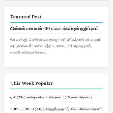
Featured Post
மின்னல் சமையல் -30 வகை ஸ்பெஷல் குறிப்புகள்
வே லைக்குப் போகிறவர்களானாலும் சரி, இல்லத்தரசிகளானாலும்
சரி... காலையில் கண் விழித்த உடனேயே, 'சாப்பிடுவதற்கும்,
கையில் எடுத்துச் செல்வ...
This Week Popular
டி சி (2026)-தமிழ் - சினிமா விமர்சனம் ( ஆக்சன் திரில்லர்)
SUPER SUBBU (2026)- தெலுங்கு/தமிழ் - வெப் சீரிஸ் விமர்சனம்