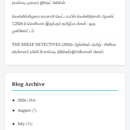
(காமெடி டிராமா) @நெட் பிளிக்ஸ்
வெள்ளிக்கிழமை ராமசாமி வெட்டாஃபீஸ் வெங்கிடுசாமி-ஆகஸ்ட்
7,2026 ல் வெளியாக இருக்கும் தமிழ்ப்படங்கள் - ஒரு
முன்னோட்டம்
THE SHEEP DETECTIVES (2026)-ஆங்கிலம் /தமிழ் - சினிமா
விமர்சனம் (மிஸ்ட்ரி காமெடி திரில்லர்)@அமேசான் பிரைம்
Blog Archive
►
2026
(184)
►
August
(7)
►
July
(31)