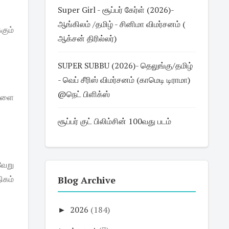
Super Girl - சூப்பர் கேர்ள் (2026)-
ஆங்கிலம் /தமிழ் - சினிமா விமர்சனம் (
கும்
ஆக்சன் திரில்லர்)
SUPER SUBBU (2026)- தெலுங்கு/தமிழ்
- வெப் சீரிஸ் விமர்சனம் (காமெடி டிராமா)
@நெட் பிளிக்ஸ்
ுகளை
சூப்பர் குட் பிலிம்சின் 100வது படம்
வேறு
ிகம்
Blog Archive
►
2026
(184)