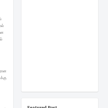
ஸ்
மல்
மான
ல்
ிரான
க்கு
Featured Post