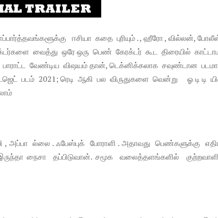
பார்த்தவங்களூக்கு ஈசியா கதை புரியும் . , ஹீரோ , வில்லன், போலீ
்டர்களை வைத்து ஒரே ஒரு பெண் கேரக்டர் கூட திரையில் காட்டா
ிவது பாராட்ட வேண்டிய விஷயம் தான், டெக்னிக்கலாக சவுண்டான பட
 பட்ஜெட் படம் 2021; ரெடி ஆகி பல விருதுகளை வென்று ஓ டி டி யி
லாம்
ி , அப்பா ல்லை . ஃபேஸ்புக் போராளி . அதாவது பெண்களுக்கு எத
ருந்தா நைசா தப்பிடுவான். சமூக வலைத்தளங்களில் குற்றவாளி