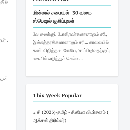
தில்
மின்னல் சமையல் -30 வகை
ஸ்பெஷல் குறிப்புகள்
வே லைக்குப் போகிறவர்களானாலும் சரி,
ர் .
இல்லத்தரசிகளானாலும் சரி... காலையில்
கண் விழித்த உடனேயே, 'சாப்பிடுவதற்கும்,
கையில் எடுத்துச் செல்வ...
 தன்
This Week Popular
டி சி (2026)-தமிழ் - சினிமா விமர்சனம் (
ஆக்சன் திரில்லர்)