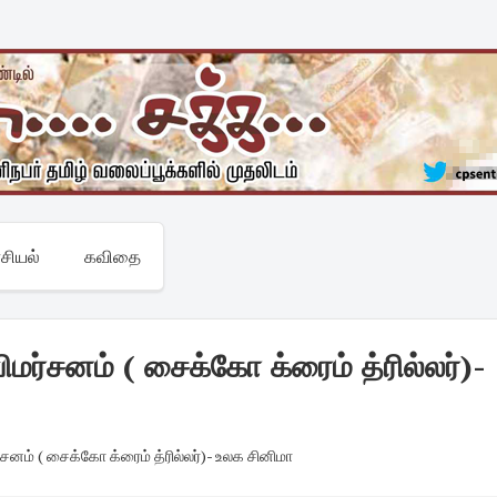
சியல்
கவிதை
ர்சனம் ( சைக்கோ க்ரைம் த்ரில்லர்)-
னம் ( சைக்கோ க்ரைம் த்ரில்லர்)- உலக சினிமா