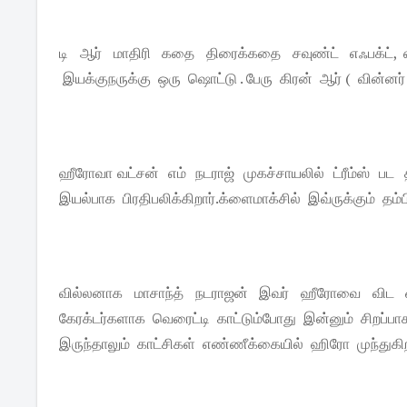
டி ஆர் மாதிரி கதை திரைக்கதை சவுண்ட் எஃபக்ட், எடி
இயக்குநருக்கு ஒரு ஷொட்டு . பேரு கிரன் ஆர் ( வின
ஹீரோவா வட்சன் எம் நடராஜ் முகச்சாயலில் ட்ரீம்ஸ் பட
இயல்பாக பிரதிபலிக்கிறார்.க்ளைமாக்சில் இவ்ருக்கும் 
வில்லனாக மாசாந்த் நடராஜன் இவர் ஹீரோவை விட ஒரு 
கேரக்டர்களாக வெரைட்டி காட்டும்போது இன்னும் சிறப்
இருந்தாலும் காட்சிகள் எண்ணீக்கையில் ஹிரோ முந்துகிற