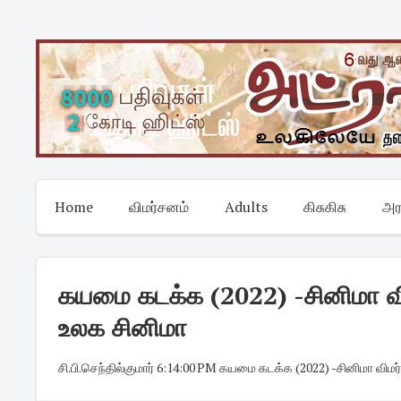
Skip
to
content
Home
விமர்சனம்
Adults
கிசுகிசு
அர
கயமை கடக்க (2022) -சினிமா விம
உலக சினிமா
சி.பி.செந்தில்குமார்
·
6:14:00 PM
·
கயமை கடக்க (2022) -சினிமா விமர்ச