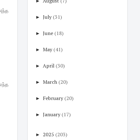
►
August
(7)
அந்த
►
July
(31)
►
June
(18)
►
May
(41)
►
April
(30)
►
March
(20)
எந்த
►
February
(20)
►
January
(17)
►
2025
(203)