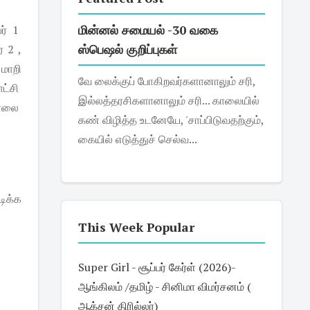
மின்னல் சமையல் -30 வகை
ர் 1
ஸ்பெஷல் குறிப்புகள்
 2 ,
 மாறி
வே லைக்குப் போகிறவர்களானாலும் சரி,
ட்சி
இல்லத்தரசிகளானாலும் சரி... காலையில்
கொலை
கண் விழித்த உடனேயே, 'சாப்பிடுவதற்கும்,
கையில் எடுத்துச் செல்வ...
டிக்க
This Week Popular
Super Girl - சூப்பர் கேர்ள் (2026)-
ஆங்கிலம் /தமிழ் - சினிமா விமர்சனம் (
ஆக்சன் திரில்லர்)