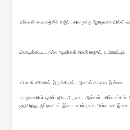
வில்லன் ஆக ரஞ்சித் சஜீவ் ,அவருக்கு ஜோடியாக வில்லி
வீணடிக்கப்படட நல்ல நடிகர்கள் சரண் ராஜும், அபிராமியும்
வி டி வி கணேஷ் இருக்கிறார் , ஆனால் காமெடி இல்லை
ராஜசேகரின் ஒளிப்பதிவு அருமை. ஆக்சன் ஸீக்வன்சில் ப
ஓடுகிறது , ஜிப்ரானின் இசை சுமார் ரகம் , பின்னணி இசை