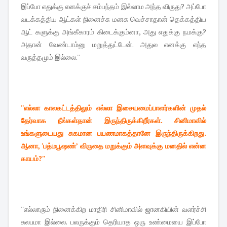
இப்போ எதுக்கு எனக்குச் சம்பந்தம் இல்லாம அந்த விருது? அப்போ
வடக்கத்திய ஆட்கள் நினைச்சு மனசு வெச்சாதான் தெக்கத்திய
ஆட் களுக்கு அங்கீகாரம் கிடைக்கும்னா, அது எதுக்கு நமக்கு?
அதான் வேண்டாம்னு மறுத்துட்டேன். அதுல எனக்கு எந்த
வருத்தமும் இல்லை.''
''எல்லா காலகட்டத்திலும் எல்லா இசையமைப்பாளர்களின் முதல்
தேர்வாக நீங்கள்தான் இருந்திருக்கிறீர்கள். சினிமாவில்
உங்களுடையது சுகமான பயணமாகத்தானே இருந்திருக்கிறது.
ஆனா, 'பத்மபூஷண்’ விருதை மறுக்கும் அளவுக்கு மனதில் என்ன
காயம்?''
''எல்லாரும் நினைக்கிற மாதிரி சினிமாவில் ஜானகியின் வளர்ச்சி
சுலபமா இல்லை. பலருக்கும் தெரியாத ஒரு உண்மையை இப்போ