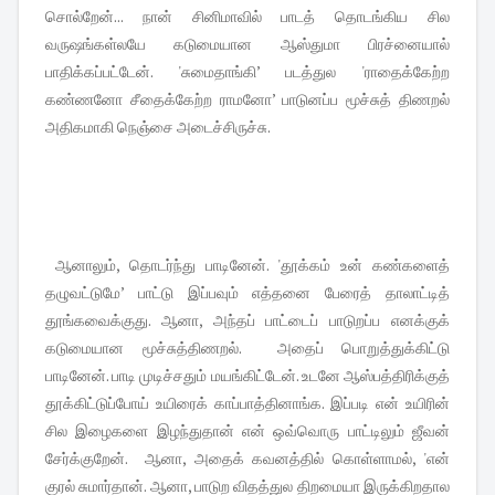
சொல்றேன்... நான் சினிமாவில் பாடத் தொடங்கிய சில
வருஷங்கள்லயே கடுமையான ஆஸ்துமா பிரச்னையால்
பாதிக்கப்பட்டேன். 'சுமைதாங்கி’ படத்துல 'ராதைக்கேற்ற
கண்ணனோ சீதைக்கேற்ற ராமனோ’ பாடுனப்ப மூச்சுத் திணறல்
அதிகமாகி நெஞ்சை அடைச்சிருச்சு.
ஆனாலும், தொடர்ந்து பாடினேன். 'தூக்கம் உன் கண்களைத்
தழுவட்டுமே’ பாட்டு இப்பவும் எத்தனை பேரைத் தாலாட்டித்
தூங்கவைக்குது. ஆனா, அந்தப் பாட்டைப் பாடுறப்ப எனக்குக்
கடுமையான மூச்சுத்திணறல். அதைப் பொறுத்துக்கிட்டு
பாடினேன். பாடி முடிச்சதும் மயங்கிட்டேன். உடனே ஆஸ்பத்திரிக்குத்
தூக்கிட்டுப்போய் உயிரைக் காப்பாத்தினாங்க. இப்படி என் உயிரின்
சில இழைகளை இழந்துதான் என் ஒவ்வொரு பாட்டிலும் ஜீவன்
சேர்க்குறேன். ஆனா, அதைக் கவனத்தில் கொள்ளாமல், 'என்
குரல் சுமார்தான். ஆனா, பாடுற விதத்துல திறமையா இருக்கிறதால