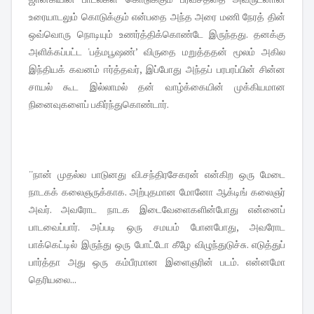
உரையாடலும் கொடுக்கும் என்பதை அந்த அரை மணி நேரத் தின்
ஒவ்வொரு நொடியும் உணர்த்திக்கொண்டே இருந்தது. தனக்கு
அளிக்கப்பட்ட 'பத்மபூஷண்’ விருதை மறுத்ததன் மூலம் அகில
இந்தியக் கவனம் ஈர்த்தவர், இப்போது அந்தப் பரபரப்பின் சின்ன
சாயல் கூட இல்லாமல் தன் வாழ்க்கையின் முக்கியமான
நினைவுகளைப் பகிர்ந்துகொண்டார்.
''நான் முதல்ல பாடுனது வி.சந்திரசேகரன் என்கிற ஒரு மேடை
நாடகக் கலைஞருக்காக. அற்புதமான மோனோ ஆக்டிங் கலைஞர்
அவர். அவரோட நாடக இடைவேளைகளின்போது என்னைப்
பாடவைப்பார். அப்படி ஒரு சமயம் போனபோது, அவரோட
பாக்கெட்டில் இருந்து ஒரு போட்டோ கீழே விழுந்துடுச்சு. எடுத்துப்
பார்த்தா அது ஒரு கம்பீரமான இளைஞரின் படம். என்னமோ
தெரியலை...