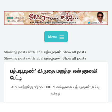
Skip
to
content
Menu
Showing posts with label
பத்மபூஷண்’
.
Show all posts
Showing posts with label
பத்மபூஷண்’
.
Show all posts
பத்மபூஷண்’ விருதை மறுத்த எஸ் ஜானகி
பேட்டி
சி.பி.செந்தில்குமார்
·
5:29:00 PM
·
எஸ் ஜானகி
,
பத்மபூஷண்’
,
பேட்டி
,
விருது