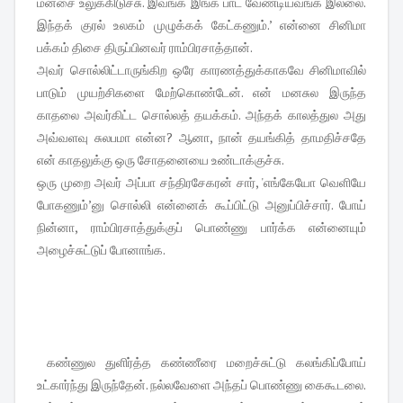
மனசை உலுக்கிடுச்சு. இவங்க இங்க பாட வேண்டியவங்க இல்லை.
இந்தக் குரல் உலகம் முழுக்கக் கேட்கணும்.’ என்னை சினிமா
பக்கம் திசை திருப்பினவர் ராம்பிரசாத்தான்.
அவர் சொல்லிட்டாருங்கிற ஒரே காரணத்துக்காகவே சினிமாவில்
பாடும் முயற்சிகளை மேற்கொண்டேன். என் மனசுல இருந்த
காதலை அவர்கிட்ட சொல்லத் தயக்கம். அந்தக் காலத்துல அது
அவ்வளவு சுலபமா என்ன? ஆனா, நான் தயங்கித் தாமதிச்சதே
என் காதலுக்கு ஒரு சோதனையை உண்டாக்குச்சு.
ஒரு முறை அவர் அப்பா சந்திரசேகரன் சார், 'எங்கேயோ வெளியே
போகணும்’னு சொல்லி என்னைக் கூப்பிட்டு அனுப்பிச்சார். போய்
நின்னா, ராம்பிரசாத்துக்குப் பொண்ணு பார்க்க என்னையும்
அழைச்சுட்டுப் போனாங்க.
கண்ணுல துளிர்த்த கண்ணீரை மறைச்சுட்டு கலங்கிப்போய்
உட்கார்ந்து இருந்தேன். நல்லவேளை அந்தப் பொண்ணு கைகூடலை.