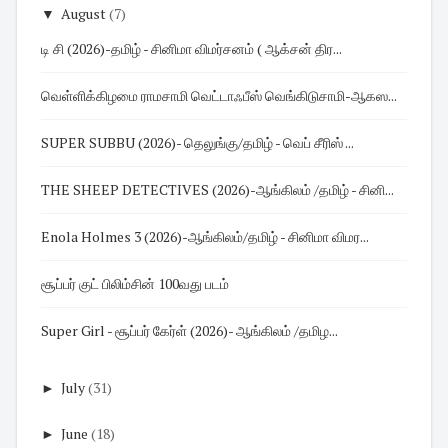
▼
August
(7)
டி சி (2026)-தமிழ் - சினிமா விமர்சனம் ( ஆக்சன் திர...
வெள்ளிக்கிழமை ராமசாமி வெட்டாஃபீஸ் வெங்கிடுசாமி-ஆகஸ...
SUPER SUBBU (2026)- தெலுங்கு/தமிழ் - வெப் சீரிஸ் ...
THE SHEEP DETECTIVES (2026)-ஆங்கிலம் /தமிழ் - சினி...
Enola Holmes 3 (2026)-ஆங்கிலம்/தமிழ் - சினிமா விமர...
சூப்பர் குட் பிலிம்சின் 100வது படம்
Super Girl - சூப்பர் கேர்ள் (2026)- ஆங்கிலம் /தமிழ...
►
July
(31)
►
June
(18)