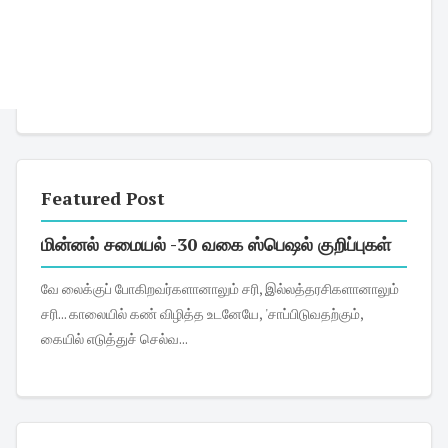
Featured Post
மின்னல் சமையல் -30 வகை ஸ்பெஷல் குறிப்புகள்
வே லைக்குப் போகிறவர்களானாலும் சரி, இல்லத்தரசிகளானாலும்
சரி... காலையில் கண் விழித்த உடனேயே, 'சாப்பிடுவதற்கும்,
கையில் எடுத்துச் செல்வ...