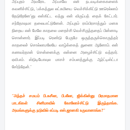
அப்புறம் அவரோட அப்பாவே என் நடவடிக்கைகளைக்
கவனிச்சிட்டு, 'பக்கத்துல லட்சுமியை வெச்சிக்கிட்டு ஊரெல்லாம்
தேடுறேனே’னு என்கிட்ட வந்து என் விருப்பத் தைக் கேட்டார்.
சந்தோஷமா தலையாட்டுனேன். அப்புறம் ராம்பிரசாத்தும் மனசு
நிறைய என் மேலே காதலை மறைச்சி வெச்சிருந்ததைப் பின்னாடி
சொன்னார். இப்படி ரெண்டு பேருமே ஒருத்தருக்கொருத்தர்
காதலைச் சொல்லாமலேயே வாழ்க்கைத் துணை ஆனோம். என்
கணவர்தான் சென்னைக்கு என்னை அழைச்சிட்டு வந்தார்.
ஏவி.எம். ஸ்டுடியோவுல மாசச் சம்பளத்துக்கு ஆர்ட்டிஸ்ட்டா
சேர்ந்தேன்.''
''அந்தச் சமயம் பி.சுசீலா, பி.லீலா, ஜிக்கின்னு பிரமாதமான
பாடகிகள் சினிமாவில் கோலோச்சிட்டு இருந்தாங்க.
அவங்களுக்கு நடுவில் எப்படி எஸ்.ஜானகி உருவானாங்க?''