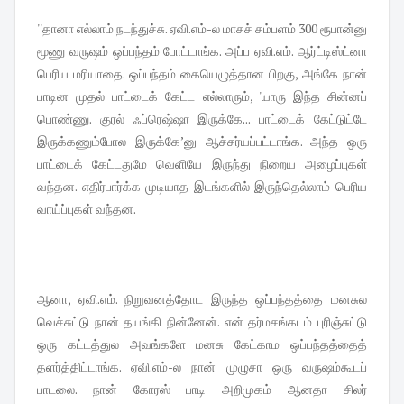
''தானா எல்லாம் நடந்துச்சு. ஏவி.எம்-ல மாசச் சம்பளம் 300 ரூபான்னு
மூணு வருஷம் ஒப்பந்தம் போட்டாங்க. அப்ப ஏவி.எம். ஆர்ட்டிஸ்ட்னா
பெரிய மரியாதை. ஒப்பந்தம் கையெழுத்தான பிறகு, அங்கே நான்
பாடின முதல் பாட்டைக் கேட்ட எல்லாரும், 'யாரு இந்த சின்னப்
பொண்ணு. குரல் ஃப்ரெஷ்ஷா இருக்கே... பாட்டைக் கேட்டுட்டே
இருக்கணும்போல இருக்கே’னு ஆச்சர்யப்பட்டாங்க. அந்த ஒரு
பாட்டைக் கேட்டதுமே வெளியே இருந்து நிறைய அழைப்புகள்
வந்தன. எதிர்பார்க்க முடியாத இடங்களில் இருந்தெல்லாம் பெரிய
வாய்ப்புகள் வந்தன.
ஆனா, ஏவி.எம். நிறுவனத்தோட இருந்த ஒப்பந்தத்தை மனசுல
வெச்சுட்டு நான் தயங்கி நின்னேன். என் தர்மசங்கடம் புரிஞ்சுட்டு
ஒரு கட்டத்துல அவங்களே மனசு கேட்காம ஒப்பந்தத்தைத்
தளர்த்திட்டாங்க. ஏவி.எம்-ல நான் முழுசா ஒரு வருஷம்கூடப்
பாடலை. நான் கோரஸ் பாடி அறிமுகம் ஆனதா சிலர்