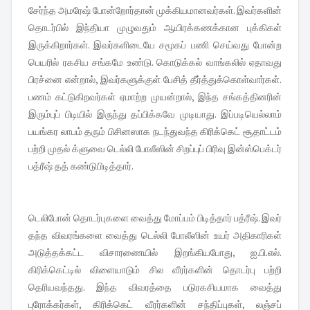
சேர்ந்த அமரேஷ் போன்றோர்தான் முக்கியமானவர்கள். இவர்களின்
தொடர்பில் இந்தியா முழுவதும் ஆயிரக்கணக்கான புக்கிகள்
இருக்கிறார்கள். இவர்களிடையே சமூகப் பணி செய்வது போன்ற
பெயரில் ரகசிய சங்கமே உண்டு. கொடுக்கல் வாங்கலில் ஏதாவது
பிரச்னை என்றால், இவர்களுக்குள் பேசித் தீர்த்துக்கொள்வார்கள்.
பணம் கட்டுகிறவர்கள் ஏமாற்ற முயன்றால், இந்த சங்கத்தினரின்
இரும்புப் பிடியில் இருந்து தப்பிக்கவே முடியாது. இப்படியெல்லாம்
பயங்கர லாபம் தரும் பிசினஸாக நடந்துவந்த கிரிக்கெட் சூதாட்டம்
பற்றி முதல் க்ளுவை டெல்லி போலீஸின் சிறப்புப் பிரிவு இன்ஸ்பெக்டர்
பத்ரீஷ் தத் கண்டுபிடித்தார்.
டெலிபோன் தொடர்புகளை வைத்து மோப்பம் பிடித்தார் பத்ரீஷ். இவர்
தந்த விவரங்களை வைத்து டெல்லி போலீஸின் உயர் அதிகாரிகள்
அடுத்தக்கட்ட விசாரணையில் இறங்கியபோது, ஐ.பி.எல்.
கிரிக்கெட்டில் விளையாடும் சில வீரர்களின் தொடர்பு பற்றி
தெரியவந்தது. இந்த விவரத்தை படுரகசியமாக வைத்து
புரோக்கர்கள், கிரிக்கெட் வீரர்களின் சந்திப்புகள், லஞ்சப்