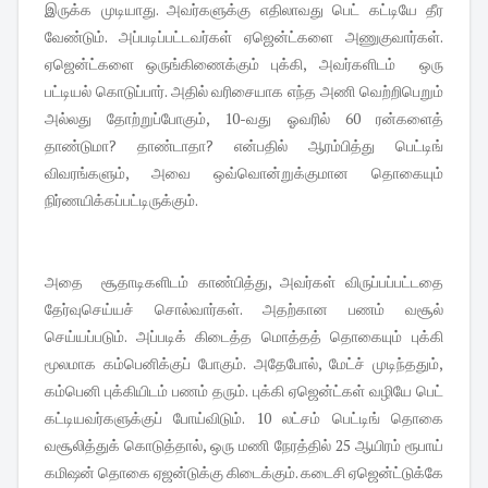
இருக்க முடியாது. அவர்களுக்கு எதிலாவது பெட் கட்டியே தீர
வேண்டும். அப்படிப்பட்டவர்கள் ஏஜென்ட்களை அணுகுவார்கள்.
ஏஜென்ட்களை ஒருங்கிணைக்கும் புக்கி, அவர்களிடம் ஒரு
பட்டியல் கொடுப்பார். அதில் வரிசையாக எந்த அணி வெற்றிபெறும்
அல்லது தோற்றுப்போகும், 10-வது ஓவரில் 60 ரன்களைத்
தாண்டுமா? தாண்டாதா? என்பதில் ஆரம்பித்து பெட்டிங்
விவரங்களும், அவை ஒவ்வொன்றுக்குமான தொகையும்
நிர்ணயிக்கப்பட்டிருக்கும்.
அதை சூதாடிகளிடம் காண்பித்து, அவர்கள் விருப்பப்பட்டதை
தேர்வுசெய்யச் சொல்வார்கள். அதற்கான பணம் வசூல்
செய்யப்படும். அப்படிக் கிடைத்த மொத்தத் தொகையும் புக்கி
மூலமாக கம்பெனிக்குப் போகும். அதேபோல், மேட்ச் முடிந்ததும்,
கம்பெனி புக்கியிடம் பணம் தரும். புக்கி ஏஜென்ட்கள் வழியே பெட்
கட்டியவர்களுக்குப் போய்விடும். 10 லட்சம் பெட்டிங் தொகை
வசூலித்துக் கொடுத்தால், ஒரு மணி நேரத்தில் 25 ஆயிரம் ரூபாய்
கமிஷன் தொகை ஏஜன்டுக்கு கிடைக்கும். கடைசி ஏஜென்ட்டுக்கே