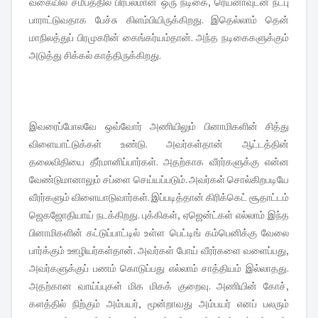
வகையில் சமீபத்தில் பிரபலமான ஒரு நடிகை, ரெய்னாவுடன் நட்பு
பாராட்டுவதாக பேச்சு கிளம்பியிருக்கிறது. இதெல்லாம் தென்
மாநிலத்துப் பிரமுகரின் கைங்கர்யம்தான். அந்த நடிகைகளுக்கும்
அடுத்து சிக்கல் காத்திருக்கிறது.
இவரைப்போலவே ஒவ்வோர் அணியிலும் பினாமி​களின் சித்து
விளையாட்டுக்கள் உண்டு. அவர்கள்தான் ஆட்டத்தின்
தலைவிதியை தீர்மானிப்பார்கள். அதற்காக வீரர்களுக்கு என்ன
வேண்டுமானாலும் சப்ளை செய்யப்படும். அவர்கள் சொல்கிறபடியே
வீரர்களும் விளையாடுவார்கள். இப்படித்தான் கிரிக்கெட் சூதாட்டம்
ஜெகஜோதியாய் நடக்கிறது. புக்கிகள், ஏஜென்ட்கள் எல்லாம் இந்த
பினாமிகளின் கட்டுப்பாட்டில் உள்ள பெட்டிங் கம்பெனிக்கு வேலை
பார்க்கும் ஊழியர்கள்தான். அவர்கள் போய் வீரர்களை வளைப்பது,
அவர்களுக்குப் பணம் கொடுப்பது எல்லாம் சாத்தியம் இல்லாதது.
அதற்கான வாய்ப்புகள் மிக மிகக் குறைவு. அணியின் கோச்,
களத்தில் நிற்கும் அம்பயர், மூன்றாவது அம்பயர் எனப் பலரும்