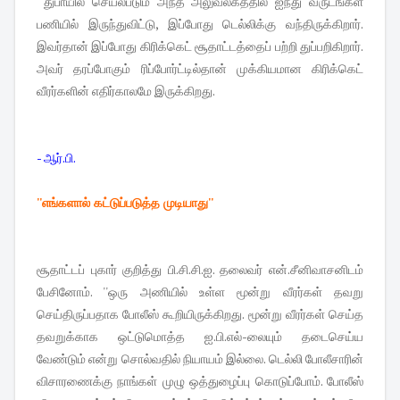
துபாயில் செயல்படும் அந்த அலுவலகத்தில் ஐந்து வருடங்கள்
பணியில் இருந்துவிட்டு, இப்போது டெல்லிக்கு வந்திருக்கிறார்.
இவர்தான் இப்போது கிரிக்கெட் சூதாட்டத்தைப் பற்றி துப்பறிகிறார்.
அவர் தரப்போகும் ரிப்போர்ட்டில்தான் முக்கியமான கிரிக்கெட்
வீரர்களின் எதிர்காலமே இருக்கிறது.
- ஆர்.பி.
''எங்களால் கட்டுப்படுத்த முடியாது''
சூதாட்டப் புகார் குறித்து பி.சி.சி.ஐ. தலைவர் என்.சீனிவாசனிடம்
பேசினோம். ''ஒரு அணியில் உள்ள மூன்று வீரர்கள் தவறு
செய்திருப்பதாக போலீஸ் கூறியிருக்கிறது. மூன்று வீரர்கள் செய்த
தவறுக்காக ஒட்டுமொத்த ஐ.பி.எல்-லையும் தடைசெய்ய
வேண்டும் என்று சொல்வதில் நியாயம் இல்லை. டெல்லி போலீசாரின்
விசாரணைக்கு நாங்கள் முழு ஒத்துழைப்பு கொடுப்போம். போலீஸ்