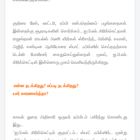
குதிரை ரேஸ், லாட்டரி, ரம்மி என்ப​தெல்லாம் பழங்கதைகள்.
இன்றைக்கு சூதாடிகளின் சொர்க்கம்... ஐ.பி.எல். கிரிக்கெட்தான்.
ராஜஸ்தான் ராயல்ஸ் அணி வீரர்கள் ஸ்ரீசாந்த், அங்கித் சவான்,
அஜித் சண்டிலா ஆகியோரை ஸ்பாட் ஃபிக்ஸிங் செய்ததற்காக
டெல்லி போலீஸார் கைதுசெய்துள்ளதன் மூலம், ஐ.பி.எல்.
கிரிக்கெட்டின் இன்னொரு முகம் வெளிவந்தி​ருக்கிறது.
என்ன நடக்கிறது? எப்படி நடக்கிறது?
யார் காரணகர்த்தா?
காவல் துறை அதிகாரி ஒருவர் நம்மிடம் பகிர்ந்து கொண்டது
இது...
''ஐ.பி.எல். கிரிக்கெட்டில் சூதாட்டம்... ஸ்பாட் ஃபிக்ஸிங்... மூன்று