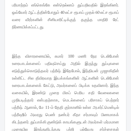
பரிமாற்றம் எங்கெங்கே என்றெல்லாம் துப்பறிவதில் இறங்கினர்.
ஒவ்வோர் ஆட்டத்தின்போதும் 40 லட்ச ரூபாய் முதல் 60 லட்ச ரூபாய்
வரை வீரர்களின் சீனியாரிட்டிக்குத் தகுந்த மாதிரி ரேட்
நிர்ணயிக்கப்பட்டது.
இந்த விசாரணையில், சுமார் 100 மணி நேர டெலிபோன்
உரையாடல்களைப் பதிவுசெய்து அதில் இருந்து துப்புகளை
எடுத்துக்கொடுத்தவர் பத்ரீஷ். இதேபோல், இந்தியன் முஜாகிதீன்
உள்ளிட்ட சில தீவிரவாத இயக்கங்களின் ஆட்களின் டெலிபோன்
உரையாடல்களைக் கேட்டு, அவர்களைப் பிடிக்க உதவினார். இந்த
வகையில், இரண்டு முறை மிகப் பெரிய சதி வேலைகளை
முறியடித்தார் என்பதற்காக, மெடல்களைப் பரிசாகப் பெற்றார்
பத்ரீஷ். ஆனால், மே 11-ம் தேதி குர்கானில் உள்ள அபார்ட்மென்டில்
பத்ரீஷ§ம் அவரது பெண் நண்பர் கீதா சர்மாவும் பிணமாகக்
கிடந்தனர். துப்பாக்கி குண்டுக் காயங்களுடன் அவர்கள் மர்மமான
முறையில இறந்துகிடந்தது பற்றி பல்வேறு சர்ச்சைகள்