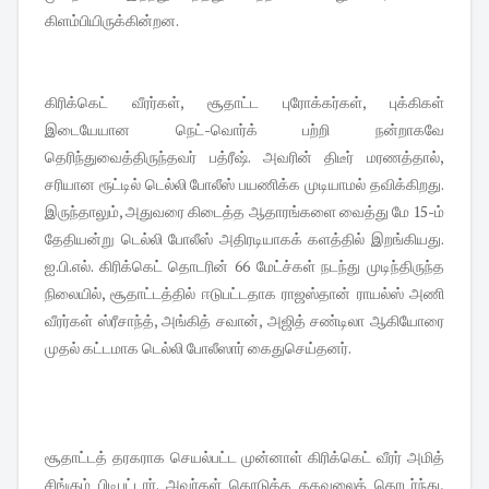
கிளம்பியிருக்கின்றன.
கிரிக்கெட் வீரர்கள், சூதாட்ட புரோக்கர்கள், புக்கிகள்
இடையேயான நெட்-வொர்க் பற்றி நன்றாகவே
தெரிந்துவைத்திருந்தவர் பத்ரீஷ். அவரின் திடீர் மரணத்தால்,
சரியான ரூட்டில் டெல்லி போலீஸ் பயணிக்க முடியாமல் தவிக்கிறது.
இருந்தாலும், அதுவரை கிடைத்த ஆதாரங்களை வைத்து மே 15-ம்
தேதியன்று டெல்லி போலீஸ் அதிரடியாகக் களத்தில் இறங்கியது.
ஐ.பி.எல். கிரிக்கெட் தொடரின் 66 மேட்ச்கள் நடந்து முடிந்திருந்த
நிலையில், சூதாட்டத்தில் ஈடுபட்டதாக ராஜஸ்தான் ராயல்ஸ் அணி
வீரர்கள் ஸ்ரீசாந்த், அங்கித் சவான், அஜித் சண்டிலா ஆகியோரை
முதல் கட்டமாக டெல்லி போலீஸார் கைதுசெய்தனர்.
சூதாட்டத் தரகராக செயல்பட்ட முன்னாள் கிரிக்கெட் வீரர் அமித்
சிங்கும் பிடிபட்டார். அவர்கள் கொடுத்த தகவலைத் தொடர்ந்து,