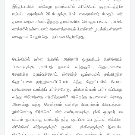
இந்தியாவின் பல்வேறு நகரங்களில் கிரிக்கெட் சூதாட்டத்தில்
ஈடுபட்ட தரகர்கள் 20 பேருக்கு மேல் கைதாகினர். மேலும் பலர்
தலைமறைவாகினர். இந்தத் தரகர்களின் சொகுசு பங்களா, வங்கி
லாக்கரில் உள்ள பணம் அனைத்தையும் போலீஸார் முடக்கியுள்ளனர்.
கைதுகள் மேலும் தொடரும் என தெரிகிறது.
டெல்லியில் உள்ள போலீஸ் அதிகாரி ஒருவரிடம் பேசினோம்.
''எங்களுக்கு ரகசியத் தகவல் வந்ததுமே, ஆதாரங்களை
சேகரிக்க ஆரம்பித்தோம். ஸ்ரீசாந்த் மும்பையில் தங்கிருந்த
ஹோட்டலை முற்றுகையிட்டோம். அந்த ஹோட்டலின் கேமரா
பதிவுகளை வாங்கிப் பார்த்தபோது, புக்கிகள் யார் யார்? எப்போது
வந்து ஸ்ரீசாந்தை சந்தித்தனர்? எந்தெந்த நடிகைகள் அவரது
அறைக்கு வந்து சென்றனர் என்கிற விவரங்கள் கிடைத்தன.
இன்னொரு கிரிக்கெட் வீரர் சண்டிலாவுக்கு புக்கி ஒருவர் பல
லட்சம் ரூபாய்க்கு வாங்கித் தந்த ஷாப்பிங் பொருட்கள் சிக்கின.
கிரிக்கெட் வீரர்களுக்கும் சூதாட்ட புக்கிகளுக்கும் இடையே
மீடியேட்டர்களாக செயல்பட்டுவந்த சில முன்னாள் வீரர்களை