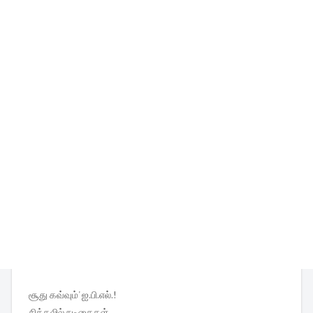
சூது கவ்வும்' ஐ.பி.எல்.!
சிக்கலில் நடிகைகள்..