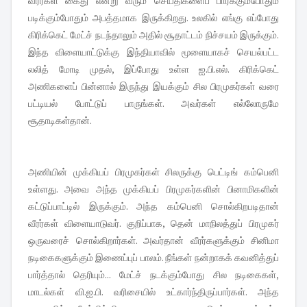
வீரர்கள் கைது என்று வரும் செய்திகளைப் பார்க்கும்போதும்
படிக்கும்போதும் அபத்தமாக இருக்கிறது. உலகில் எங்கு எப்போது
கிரிக்கெட் மேட்ச் நடந்தாலும் அதில் சூதாட்டம் நிச்சயம் இருக்கும்.
இந்த விளையாட்டுக்கு இந்தியாவில் மூளையாகச் செயல்பட்ட
லலித் மோடி முதல், இப்போது உள்ள ஐ.பி.எல். கிரிக்கெட்
அணிகளைப் பின்னால் இருந்து இயக்கும் சில பிரமுகர்கள் வரை
பட்டியல் போட்டுப் பாருங்கள். அவர்கள் எல்லோருமே
சூதாடிகள்தான்.
அணியின் முக்கியப் பிரமுகர்கள் சிலருக்கு பெட்டிங் கம்பெனி
உள்ளது. அவை அந்த முக்கியப் பிரமுகர்களின் பினாமிகளின்
கட்டுப்பாட்டில் இருக்கும். அந்த கம்பெனி சொல்கிறபடிதான்
வீரர்கள் விளையாடுவர். குறிப்பாக, தென் மாநிலத்துப் பிரமுகர்
ஒருவரைச் சொல்கிறார்கள். அவர்தான் வீரர்களுக்கும் சினிமா
நடிகைகளுக்கும் இணைப்புப் பாலம். நீங்கள் நன்றாகக் கவனித்துப்
பார்த்தால் தெரியும்... மேட்ச் நடக்கும்போது சில நடிகைகள்,
மாடல்கள் வி.ஐ.பி. வரிசையில் உட்கார்ந்திருப்பார்கள். அந்த