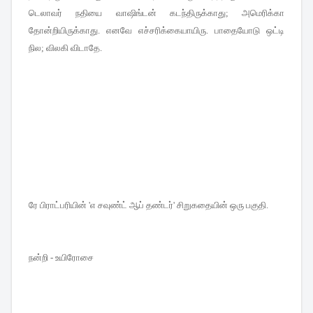
டெலாவர் நதியை வாஷிங்டன் கடந்திருக்காது
;
அமெரிக்கா
தோன்றியிருக்காது
.
எனவே எச்சரிக்கையாயிரு
.
பாதையோடு ஒட்டி
நில
;
விலகி விடாதே
.
ரே பிராட்பரியின்
எ சவுண்ட் ஆப் தண்டர்
சிறுகதையின் ஒரு பகுதி
'
'
.
நன்றி - உயிரோசை