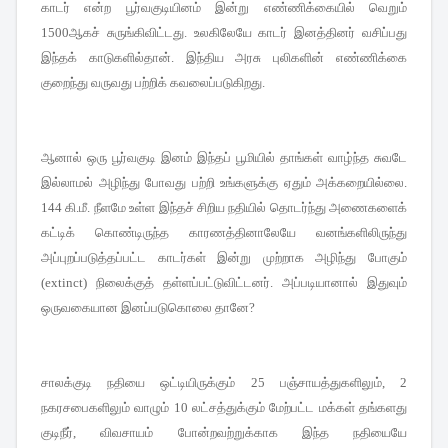
காடர் என்ற பூர்வகுடியினம் இன்று எண்ணிக்கையில் வெறும்
ஆகச் சுருங்கிவிட்டது
உலகிலேயே காடர் இனத்தினர் வசிப்பது
1500
.
இந்தக் காடுகளில்தான்
இந்திய அரசு புலிகளின் எண்ணிக்கை
.
குறைந்து வருவது பற்றிக் கவலைப்படுகிறது
.
ஆனால் ஒரு பூர்வகுடி இனம் இந்தப் பூமியில் தாங்கள் வாழ்ந்த சுவடே
இல்லாமல் அழிந்து போவது பற்றி உங்களுக்கு ஏதும் அக்கறையில்லை
.
கி
மீ
நீளமே உள்ள இந்தச் சிறிய நதியில் தொடர்ந்து அணைகளைக்
144
.
.
கட்டிக் கொண்டிருந்த காரணத்தினாலேயே வனங்களிலிருந்து
அப்புறப்படுத்தப்பட்ட காடர்கள் இன்று முற்றாக அழிந்து போகும்
நிலைக்குத் தள்ளப்பட்டுவிட்டனர்
அப்படியானால் இதுவும்
(
extinct)
.
ஒருவகையான இனப்படுகொலை தானே
?
சாலக்குடி நதியை ஒட்டியிருக்கும்
பஞ்சாயத்துகளிலும்
25
, 2
நகரசபைகளிலும் வாழும்
லட்சத்துக்கும் மேற்பட்ட மக்கள் தங்களது
10
குடிநீர்
விவசாயம் போன்றவற்றுக்காக இந்த நதியையே
,