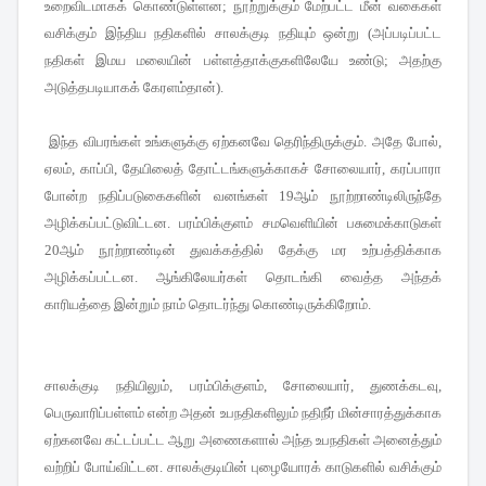
உறைவிடமாகக் கொண்டுள்ளன
;
நூற்றுக்கும் மேற்பட்ட மீன் வகைகள்
வசிக்கும் இந்திய நதிகளில் சாலக்குடி நதியும் ஒன்று
(
அப்படிப்பட்ட
நதிகள் இமய மலையின் பள்ளத்தாக்குகளிலேயே உண்டு
;
அதற்கு
அடுத்தபடியாகக் கேரளம்தான்
).
இந்த விபரங்கள் உங்களுக்கு ஏற்கனவே தெரிந்திருக்கும்
.
அதே போல்
,
ஏலம்
,
காப்பி
,
தேயிலைத் தோட்டங்களுக்காகச் சோலையார்
,
கரப்பாரா
போன்ற நதிப்படுகைகளின் வனங்கள்
19
ஆம் நூற்றாண்டிலிருந்தே
அழிக்கப்பட்டுவிட்டன
.
பரம்பிக்குளம் சமவெளியின் பசுமைக்காடுகள்
20
ஆம் நூற்றாண்டின் துவக்கத்தில் தேக்கு மர உற்பத்திக்காக
அழிக்கப்பட்டன
.
ஆங்கிலேயர்கள் தொடங்கி வைத்த அந்தக்
காரியத்தை இன்றும் நாம் தொடர்ந்து கொண்டிருக்கிறோம்
.
சாலக்குடி நதியிலும்
பரம்பிக்குளம்
சோலையார்
துணக்கடவு
,
,
,
,
பெருவாரிப்பள்ளம் என்ற அதன் உபநதிகளிலும் நதிநீர் மின்சாரத்துக்காக
ஏற்கனவே கட்டப்பட்ட ஆறு அணைகளால் அந்த உபநதிகள் அனைத்தும்
வற்றிப் போய்விட்டன
சாலக்குடியின் புழையோரக் காடுகளில் வசிக்கும்
.