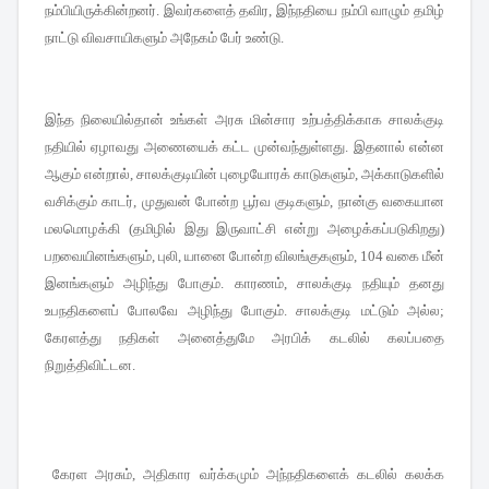
நம்பியிருக்கின்றனர்
இவர்களைத் தவிர
இந்நதியை நம்பி வாழும் தமிழ்
.
,
நாட்டு விவசாயிகளும் அநேகம் பேர் உண்டு
.
இந்த நிலையில்தான் உங்கள் அரசு மின்சார உற்பத்திக்காக சாலக்குடி
நதியில் ஏழாவது அணையைக் கட்ட முன்வந்துள்ளது
இதனால் என்ன
.
ஆகும் என்றால்
சாலக்குடியின் புழையோரக் காடுகளும்
அக்காடுகளில்
,
,
வசிக்கும் காடர்
முதுவன் போன்ற பூர்வ குடிகளும்
நான்கு வகையான
,
,
மலமொழக்கி
தமிழில் இது இருவாட்சி என்று அழைக்கப்படுகிறது
(
)
பறவையினங்களும்
புலி
யானை போன்ற விலங்குகளும்
வகை மீன்
,
,
, 104
இனங்களும் அழிந்து போகும்
காரணம்
சாலக்குடி நதியும் தனது
.
,
உபநதிகளைப் போலவே அழிந்து போகும்
சாலக்குடி மட்டும் அல்ல
.
;
கேரளத்து நதிகள் அனைத்துமே அரபிக் கடலில் கலப்பதை
நிறுத்திவிட்டன
.
கேரள அரசும்
அதிகார வர்க்கமும் அந்நதிகளைக் கடலில் கலக்க
,