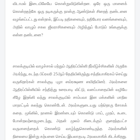
விடாமல் இடையிலேயே கொன்றுவிடுகின்றன
ஒரே ஒரு மானைக்
.
கொன்றதற்கே ஒரு நடிகருக்கு நான்கு ஆண்டுகள் சிறைத் தண்டனை
வழங்கப்பட்டது என்றால்
இப்படி நதிகளையும்
நதியோர வனங்களையும்
,
,
,
அதில் வாழும் சகல ஜீவராசிகளையும் அழித்துப் போடும் உங்களுக்கு
என்ன தண்டனை
?
சாலக்குடியில் வாழச்சால் மற்றும் ஆதிரப்பிள்ளி நீர்வீழ்ச்சிகளின் அருகே
அமர்ந்து
கடந்த
பிப்ரவரி
ஆம் தேதியிலிருந்து சத்தியாகிரகம் செய்து
,
25
வருகிறார்கள் சாலக்குடி புழா ஸம்ரக்ஷண ஸமிதியினர்
அவர்களை
.
ஆதிரப்பிள்ளியில் சந்தித்து உரையாடி விட்டு
வனப்பாதையின் வழியே
,
கீழே இறங்கி வந்து சாலக்குடியில் சாம்பவா இன மக்களின் மாநில
மாநாட்டில் கலந்து கொண்டேன்
அவர்களுடையது மற்றொரு சோகக்
.
கதை
மூங்கில்
நாணல் இரண்டையும் கொண்டு பாய்
முறம்
கூடை
.
,
,
,
போன்றவற்றைமுடைந்து
அதன் மூலம் கிடைக்கும் குறைந்தபட்ச
,
வருமானத்தைக் கொண்டு வாழ்ந்துகொண்டிருந்த அவர்களின்
நிலைமை இன்று கற்பனை செய்ய இயலாதபடி அவலமாகிக் கிடக்கிறது
.