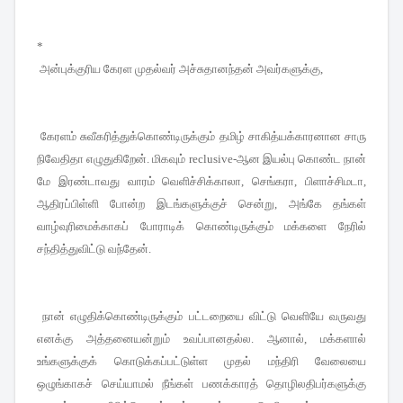
*
அன்புக்குரிய கேரள முதல்வர் அச்சுதானந்தன் அவர்களுக்கு
,
கேரளம் சுவீகரித்துக்கொண்டிருக்கும் தமிழ் சாகித்யக்காரனான சாரு
நிவேதிதா எழுதுகிறேன்
.
மிகவும்
reclusive-
ஆன இயல்பு கொண்ட நான்
மே இரண்டாவது வாரம் வெளிச்சிக்காலா
,
செங்கரா
,
பிளாச்சிமடா
,
ஆதிரப்பிள்ளி போன்ற இடங்களுக்குச் சென்று
,
அங்கே தங்கள்
வாழ்வுரிமைக்காகப் போராடிக் கொண்டிருக்கும் மக்களை நேரில்
சந்தித்துவிட்டு வந்தேன்
.
நான் எழுதிக்கொண்டிருக்கும் பட்டறையை விட்டு வெளியே வருவது
எனக்கு அத்தனையன்றும் உவப்பானதல்ல
.
ஆனால்
,
மக்களால்
உங்களுக்குக் கொடுக்கப்பட்டுள்ள முதல் மந்திரி வேலையை
ஒழுங்காகச் செய்யாமல் நீங்கள் பணக்காரத் தொழிலதிபர்களுக்கு