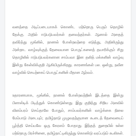
வனத்தை அடிப்படையாகக் கொண்ட மற்றொரு பெரும் தொழில்
தேக்கு
அதில் ஈடுபடுபவர்கள் தனவந்தர்கள்
ஆனால் அதைத்
.
.
தவிர்த்து மூங்கில்
நாணல் போன்றவற்றை எடுத்து
அதிலிருந்து
,
,
அன்றாட வாழ்வுக்குத் தேவையான பொருட்களைத் தயாரிக்கும் சிறு
தொழிலில் ஈடுபடுபவர்களான சாம்பவா இன தலித் மக்களின் வாழ்வு
இன்று கேள்விக்குறி ஆகியிருக்கிறது
காரணங்கள் பல
ஒன்று
நவீன
.
.
,
வாழ்வில் செயற்கைப் பொருட்களின் மீதான ஆர்வம்
.
உதாரணமாக
மூங்கில்
நாணல் போன்றவற்றின் இடத்தை இன்று
,
,
பிளாஸ்டிக் பிடித்துக் கொண்டுள்ளது
இது குறித்து சிறிய அளவில்
.
விளம்பரம் செய்தாலே போதும்
சாம்பவர்களின் வாழ்க்கை நிலை
,
மேம்பாடு அடையும்
தமிழ்நாடு முழுவதற்குமான கூடைத் தேவையைப்
;
பூர்த்தி செய்யவே ஒரு கேரளம் போதாது
இந்தத் துறையில் உள்ள
.
மற்றொரு பிரச்சினை
தமிழ்நாட்டிலிருந்து கொண்டு வரப்படும் கூலிகள்
,
.