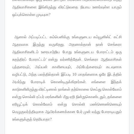
ஆதிவாசிகளை இங்கிருந்து விரட்டுவதை நியாய உணர்வுள்ள யாரும்
ஒப்புக்கொள்ள முடியுமா
?
ஆனால் அப்படிப்பட்ட கம்பெனிக்கு உங்களுடைய கம்யூனிஸ்ட் கட்சி
ஆதரவாக இருந்து வருகிறது
அதனால்தான் நான் செங்கரா
.
ஆதிவாசிகளிடம் உரையாற்றிய போது உங்களுடைய போராட்டம் ஒரு
சுதந்திரப் போராட்டம்
என்று வர்ணித்தேன்
செங்கரா ஆதிவாசிகள்
'
.
புத்தரையும்
அய்யன் காளியையும்
அம்பேத்கரையும் கடவுளாக
,
,
வழிபட்டு
அந்த பலத்தில்தான் இப்படி
மாதங்களாக ஒரே இடத்தில்
,
10
அமர்ந்து போராடிக் கொண்டிருக்கிறார்கள்
எங்களை இந்தக்
.
காடுகளிலிருந்து விரட்டினால் நாங்கள் தற்கொலை செய்து கொள்வோம்
என்று சொல்லி ரப்பர் மரங்களின் மீது ஏறி நின்றுகொண்டதும்
தங்களை
,
எரியூட்டிக் கொள்வோம் என்று சொல்லி மண்ணெண்ணெயும்
மெழுகுவர்த்தியுமாக ஆயிரக்கணக்கான பேர் முன் வந்து போராடியதும்
உங்களுக்குத் தெரியாதா
?