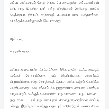
அப்படி அதிகமாகும் போது அந்தப் பேரலைகளுக்கு அச்சுதானந்தன்
யார்
சாரு நிவேதிதா யார் என்று வித்தியாசம் தெரியாது
எனவே
,
.
நிலத்தையும்
நீரையும்
காற்றையும்
கடலையும் மாசு படுத்தாதீர்கள்
,
,
,
.
விழித்துக் கொள்ளுங்கள் இப்போதாவது
. .
.
அன்புடன்
,
சாரு நிவேதிதா
எதிர்காலத்தை மாற்ற விரும்பவில்லை
.
இந்த உலகின் கடந்த காலமும்
நமக்குச் சொந்தமில்லை
.
நாம் இங்கிருப்பதை அரசாங்கம்
விரும்பவில்லை
.
நமது தொழிலைத் தொடர அதிக லஞ்சம் கொடுக்க
வேண்டியுள்ளது
.
கால எந்திரம் மிக நுணுக்கமாக கையாள வேண்டிய
விஷயமாகும்
.
நமக்குத் தெரியாமலே ஒரு விலங்கை
,
ஒரு பறவையை
,
ஒரு மீனை
. . .
ஏன் ஒரு மலரை நாம் கொன்றுவிடுவதற்கான வாய்ப்பு
உள்ளது
.
இதன்மூலம் வளர்ந்து வரும் ஓர் உயிரினத்தின் வம்சாவளியை