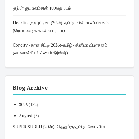
சூப்பர் குட் பிலிம்சின் 100வது படம்
Heartin- ,ஹார்ட்டின்-(2026)-தமிழ் - சினிமா விமர்சனம்
(ரொமாண்டிக் காமெடி ட்ராமா)
Concity - கான் சிட்டி(2026)-தமிழ் - சினிமா விமர்சனம்
(பைனான்சியல் க்ரைம் திரில்லர்)
Blog Archive
▼
2026
(182)
▼
August
(5)
SUPER SUBBU (2026)- தெலுங்கு/தமிழ் - வெப் சீரிஸ் ...