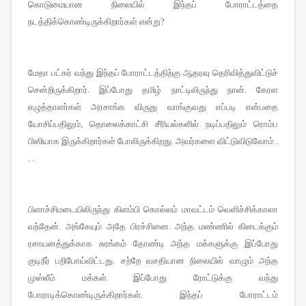
கொடுமையான நிலையில் இந்தப் போராட்டத்தை
நடத்திக்கொண்டிருக்கிறார்கள் என்று
?
மேதா பட்கர் வந்து இந்தப் போராட்டத்திற்கு ஆதரவு தெரிவித்துவிட்டுச்
சென்றிருக்கிறார்
இப்போது தமிழ் நாட்டிலிருந்து நான்
கேரள
.
.
எழுத்தாளர்கள் அரசாங்க விருது வாங்குவது எப்படி என்பதை
யோசிப்பதிலும்
தொலைக்காட்சி சீரியல்களில் நடிப்பதிலும் ரொம்ப
,
பிஸியாக இருக்கிறார்கள் போலிருக்கிறது
அவர்களை விட்டுவிடுவோம்
.
.
. .
பிளாச்சிமடையிலிருந்து கிளம்பி கொல்லம் மாவட்டம் வெளிச்சிக்காலா
வந்தேன்
அங்கேயும் அதே பிரச்சினை
அந்த மண்ணில் கிடைக்கும்
.
.
ரசாயனத்துக்காக சுரங்கம் தோண்டி அந்த மக்களுக்கு இப்போது
குடிநீர் பறிபோய்விட்டது
சற்றே வசதியான நிலையில் வாழும் அந்த
.
முஸ்லீம் மக்கள் இப்போது ரோட்டுக்கு வந்து
போராடிக்கொண்டிருக்கிறார்கள்
இந்தப் போராட்டம்
.