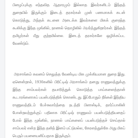
பிழைப்புக்கு எந்தவித ஆதாரமும் இல்லாத இவர்களிடம் இந்தத்
துறையில் இருக்கும் இடைத் தரகர்கள் முன் பணமாகக் கடன்
கொடுத்து
அந்தக் கடனை அடைக்க இவர்களை மிகக் குறைந்த
,
கூலிக்கு இந்த மூங்கில்
நாணல் தொழிலில் அமர்த்துகிறார்கள்
இந்தத்
,
.
தமிழர்கள் மீது குற்றமில்லை
இடைத் தரகர்களே ஒழிக்கப்பட
.
வேண்டும்
.
அரசாங்கம் கவனம் செலுத்த வேண்டிய மிக முக்கியமான துறை இது
.
ஏனென்றால்
களில் பிரிட்டிஷ் அரசாங்கம் தனது ராணுவத்துக்கு
, 1930
இந்த சாம்பவர்கள் தயாரித்துக் கொடுத்த பாய்களைத்தான்
கூடாரங்களாகப் பயன்படுத்திக் கொண்டது
இப்போதும் நீங்கள் இந்திய
.
ராணுவத்திடம் பேச்சுவார்த்தை நடத்தி பிளாஸ்டிக்
தார்ப்பாலின்
,
போன்றவற்றுக்குப் பதிலாக பிரிட்டிஷ் ராணுவம் பயன்படுத்தியதைப்
போல் இந்த மூங்கில்
நாணல் பாய்களைப் பயன்படுத்தச் செய்தால்
,
சாம்பவர் என்ற இந்த தலித் இனம் மட்டுமல்ல
கேரளத்துக்கே அது மிகப்
,
பெரும் பயனையளிப்பதாக இருக்கும்
.