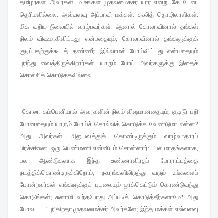
தமிழர்கள்
அவர்களிடம் உங்கள் முதலமைச்சர் யார் என்று கேட்டேன்
.
.
தெரியவில்லை
அவ்வளவு அப்பாவி மக்கள்
கூலித் தொழிலாளிகள்
.
.
.
மிக வறிய நிலையில் வாழ்பவர்கள்
ஆனால் கோலாவினால் தங்கள்
.
நிலம் விஷமாகிவிட்டது என்பதையும்
கோலாவினால் தங்களுக்குக்
,
குடிப்பதற்குக்கூடத் தண்ணீர் இல்லாமல் போய்விட்டது என்பதையும்
புரிந்து வைத்திருக்கிறார்கள்
யாரும் போய் அவர்களுக்கு இதைச்
.
சொல்லிக் கொடுக்கவில்லை
.
கோலா கம்பெனியால் அவர்களின் நிலம் விஷமானதையும்
குடிநீர் பறி
,
போனதையும் யாரும் போய்ச் சொல்லிக் கொடுக்க வேண்டுமா என்ன
?
அது அவர்கள் அனுபவித்துக் கொண்டிருக்கும் வாழ்வாதாரப்
பிரச்சினை
ஒரு பெண்மணி என்னிடம் சொன்னார்
பல மாதங்களாக
.
:
"
,
பல ஆண்டுகளாக இந்த உண்ணாவிரதப் போராட்டத்தை
நடத்திக்கொண்டிருக்கிறோம்
நகரங்களிலிருந்து வரும் உங்களைப்
;
போன்றவர்கள் எங்களுக்குப் புடவையும் ஜாக்கெட்டும் கொண்டுவந்து
கொடுங்கள்
சுனாமி வந்தபோது அப்படிக் கொடுத்தீர்களாமே
அது
;
?
போல
புரிகிறதா முதலமைச்சர் அவர்களே
இந்த மக்கள் எவ்வளவு
. . .
"
;