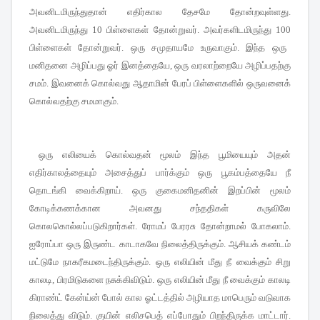
அவனிடமிருந்துதான் எதிர்கால தேசமே தோன்றவுள்ளது
.
அவனிடமிருந்து
10
பிள்ளைகள் தோன்றுவர்
.
அவர்களிடமிருந்து
100
பிள்ளைகள் தோன்றுவர்
.
ஒரு சமுதாயமே உருவாகும்
.
இந்த ஒரு
மனிதனை அழிப்பது ஓர் இனத்தையே
,
ஒரு வரலாற்றையே அழிப்பதற்கு
சமம்
.
இவனைக் கொல்வது ஆதாமின் பேரப் பிள்ளைகளில் ஒருவனைக்
கொல்வதற்கு சமமாகும்
.
ஒரு எலியைக் கொல்வதன் மூலம் இந்த பூமியையும் அதன்
எதிர்காலத்தையும் அசைத்துப் பார்க்கும் ஒரு பூகம்பத்தையே நீ
தொடங்கி வைக்கிறாய்
.
ஒரு குகைமனிதனின் இறப்பின் மூலம்
கோடிக்கணக்கான அவனது சந்ததிகள் கருவிலே
கொலகொல்லப்படுகிறார்கள்
.
ரோமப் பேரரசு தோன்றாமல் போகலாம்
.
ஐரோப்பா ஒரு இருண்ட காடாகவே நிலைத்திருக்கும்
.
ஆசியக் கண்டம்
மட்டுமே நாகரீகமடைந்திருக்கும்
.
ஒரு எலியின் மீது நீ வைக்கும் சிறு
காலடி
,
பிரமிடுகளை நசுக்கிவிடும்
.
ஒரு எலியின் மீது நீ வைக்கும் காலடி
கிராண்ட் கேன்ய்ன் போல் கால ஓட்டத்தில் அழியாத மாபெரும் வடுவாக
நிலைத்து விடும்
.
குயின் எலிசபெத் எப்போதும் பிறந்திருக்க மாட்டார்
.