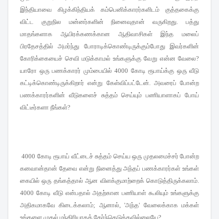
இந்தியாவை கிழக்கிந்தியக் கம்பெனிக்காரர்களிடம் குத்தகைக்கு
விட்ட குறுநில மன்னர்களின் நினைவுதான் வருகிறது
பத்து
.
மாதங்களாக ஆயிரக்கணக்கான ஆதிவாசிகள் இந்த மலைப்
பிரதேசத்தில் அமர்ந்து போராடிக்கொண்டிருக்கும்போது இவர்களின்
கோரிக்கையைச் செவி மடுக்காமல் உங்களுக்கு வேறு என்ன வேலை
?
யாரோ ஒரு பணக்காரர் மும்பையில்
கோடி ரூபாய்க்கு ஒரு வீடு
4000
கட்டிக்கொண்டிருக்கிறார் என்று கேள்விப்பட்டேன்
அவரைப் போன்ற
.
பணக்காரர்களின் வீடுகளைச் சுத்தம் செய்யும் பணியாளாகப் போய்
விட்டீர்களா நீங்கள்
?
கோடி ரூபாய் வீட்டைச் சுத்தம் செய்ய ஒரு முதலமைச்சர் போன்ற
4000
கனவான்தான் தேவை என்று நினைத்து அந்தப் பணக்காரர்கள் உங்கள்
கையில் ஒரு தங்கத்தால் ஆன விளக்குமாற்றைக் கொடுத்திருக்கலாம்
.
கோடி வீடு என்பதால் அதற்கான பணியாள் கூலியும் உங்களுக்கு
4000
அதிகமாகவே கிடைக்கலாம்
ஆனால்
அந்த
வேலைக்காக மக்கள்
;
, '
'
உங்களை முதல் மந்திரியாகத் தேர்ந்தெடுக்கவில்லையே
?