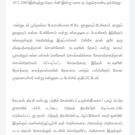
இலிருந்து தொடங்கி இன்று வரை நடந்துகொண்டிருக்கிறது
10.5.2005
.
என்னுடன் முத்தங்கா போராளியான சி
கே
ஜானுவும் பேசினார்
நானும்
.
.
.
ஜானுவும் என்ன பேசினோம் என்று உங்களுடைய போலீஸார் இந்நேரம்
உங்களுக்குத் தெரிவித்து இருப்பார்கள்
அங்கே நான் ஒரே ஒரு
.
விஷயத்தைத்தான் சொன்னேன்
கடவுளின் தேசம் என்று உலகம்
.
பூராவிலும் உள்ள மக்கள் ப்ரஸீலைச் சொல்லவில்லை
கேரளத்தைத்தான்
.
சொல்கிறார்கள்
அப்படிப்பட்ட கேரளத்தை
இந்தக் கடவுளின்
.
,
தேசத்தை சைத்தான்களின் தேசமாக மாற்றப் பார்க்கிறார் கேரள
முதலமைச்சர் என்று என்னுடைய பேச்சில் குறிப்பிட்டேன்
.
கேயாஸ் தியரி என்பது பற்றிக் கேள்விப்பட்டிருக்கிறீர்களா
புகழ் பெற்ற
?
ஜுராஸிக் பார்க் படம்கூட அந்தத் தியரியின் அடிப்படையில்
எடுக்கப்பட்டது தான்
அந்தத் தியரியின்படி ஆப்பிரிக்கக் காடு ஒன்றில்
.
இருக்கும் வண்ணத்துப்பூச்சி தன் றெக்கையை அளவுக்கு அதிகமாகப்
படபடத்தால் கேரளத்துக் கடலின் கொந்தளிப்பு அதிகமாக இருக்கும்
.