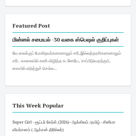
Featured Post
மின்னல் சமையல் -30 வகை ஸ்பெஷல் குறிப்புகள்
வே லைக்குப் போகிறவர்களானாலும் சரி, இல்லத்தரசிகளானாலும்
சரி... காலையில் கண் விழித்த உடனேயே, 'சாப்பிடுவதற்கும்,
கையில் எடுத்துச் செல்வ...
This Week Popular
Super Girl - சூப்பர் கேர்ள் (2026)- ஆங்கிலம் /தமிழ் - சினிமா
விமர்சனம் ( ஆக்சன் திரில்லர்)