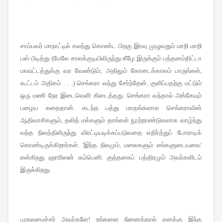
சாம்பவர் மாநாட்டில் கலந்து கொண்ட பிறகு இரவு முழுவதும் மாறி மாறி
பஸ் பிடித்து
மேலே சாலக்குடியிலிருந்து கீழே இருக்கும் பத்தனம்திட்டா
(
மாவட்டத்துக்கு வர வேண்டும்
அதிலும் கோடைக்காலம் பாருங்கள்
;
,
கூட்டம் அதிகம்
செங்கரா வந்து சேர்ந்தேன்
குளிப்பதற்கு மட்டும்
. . .)
.
ஒரு மணி நேர இடைவெளி கிடைத்தது
செங்கரா வந்தால் அங்கேயும்
.
பழைய கதைதான்
கடந்த பத்து மாதங்களாக செங்கராவின்
.
ஆதிவாசிகளும்
தலித் மக்களும் தாங்கள் நூற்றாண்டுகளாக வாழ்ந்து
,
வந்த நிலத்திலிருந்து விரட்டியடிக்கப்படுவதை எதிர்த்துப் போராடிக்
கொண்டிருக்கிறார்கள்
இந்த நிலமும்
மலைகளும் எங்களுடையவை
.
'
,
'
என்கிறது ஹாரிஸன் கம்பெனி
குத்தகைப் பத்திரமும் அவர்களிடம்
.
இருக்கிறது
.
முதலமைச்சர் அவர்களே
உங்களை நினைத்தால் எனக்கு இந்த
!