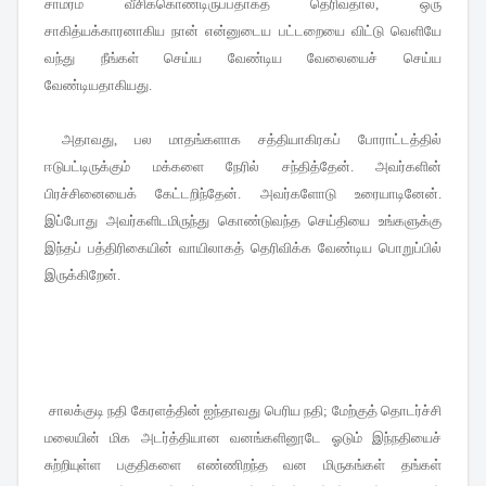
சாமரம் வீசிக்கொண்டிருப்பதாகத் தெரிவதால்
,
ஒரு
சாகித்யக்காரனாகிய நான் என்னுடைய பட்டறையை விட்டு வெளியே
வந்து நீங்கள் செய்ய வேண்டிய வேலையைச் செய்ய
வேண்டியதாகியது
.
அதாவது
,
பல மாதங்களாக சத்தியாகிரகப் போராட்டத்தில்
ஈடுபட்டிருக்கும் மக்களை நேரில் சந்தித்தேன்
.
அவர்களின்
பிரச்சினையைக் கேட்டறிந்தேன்
.
அவர்களோடு உரையாடினேன்
.
இப்போது அவர்களிடமிருந்து கொண்டுவந்த செய்தியை உங்களுக்கு
இந்தப் பத்திரிகையின் வாயிலாகத் தெரிவிக்க வேண்டிய பொறுப்பில்
இருக்கிறேன்
.
சாலக்குடி நதி கேரளத்தின் ஐந்தாவது பெரிய நதி
;
மேற்குத் தொடர்ச்சி
மலையின் மிக அடர்த்தியான வனங்களினூடே ஓடும் இந்நதியைச்
சுற்றியுள்ள பகுதிகளை எண்ணிறந்த வன மிருகங்கள் தங்கள்