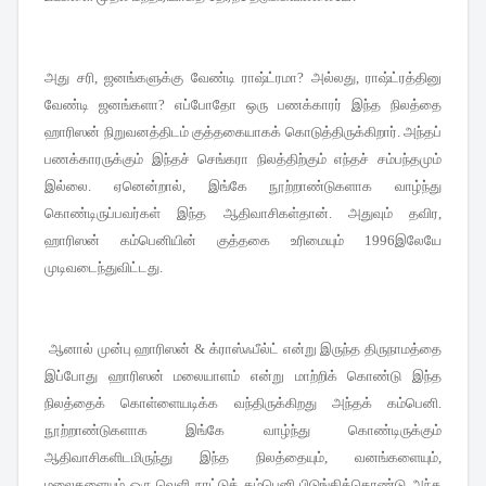
அது சரி
ஜனங்களுக்கு வேண்டி ராஷ்ட்ரமா
அல்லது
ராஷ்ட்ரத்தினு
,
?
,
வேண்டி ஜனங்களா
எப்போதோ ஒரு பணக்காரர் இந்த நிலத்தை
?
ஹாரிஸன் நிறுவனத்திடம் குத்தகையாகக் கொடுத்திருக்கிறார்
அந்தப்
.
பணக்காரருக்கும் இந்தச் செங்கரா நிலத்திற்கும் எந்தச் சம்பந்தமும்
இல்லை
ஏனென்றால்
இங்கே நூற்றாண்டுகளாக வாழ்ந்து
.
,
கொண்டிருப்பவர்கள் இந்த ஆதிவாசிகள்தான்
அதுவும் தவிர
.
,
ஹாரிஸன் கம்பெனியின் குத்தகை உரிமையும்
இலேயே
1996
முடிவடைந்துவிட்டது
.
ஆனால் முன்பு ஹாரிஸன்
க்ராஸ்ஃபீல்ட் என்று இருந்த திருநாமத்தை
&
இப்போது ஹாரிஸன் மலையாளம் என்று மாற்றிக் கொண்டு இந்த
நிலத்தைக் கொள்ளையடிக்க வந்திருக்கிறது அந்தக் கம்பெனி
.
நூற்றாண்டுகளாக இங்கே வாழ்ந்து கொண்டிருக்கும்
ஆதிவாசிகளிடமிருந்து இந்த நிலத்தையும்
வனங்களையும்
,
,
மலைகளையும் ஒரு வெளி நாட்டுக் கம்பெனி பிடுங்கிக்கொண்டு அந்த