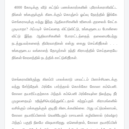
கோடிக்கு வீடு கட்டும் பணக்காரர்களின் புரோக்கராகிவிட்ட
4000
நீங்கள் உங்களுக்குக் கிடைக்கும் கொஞ்சம் ஓய்வு நேரத்தில் இங்கே
செங்கராவுக்கு வந்து இந்த ஆதிவாசிகளின் உரிமைக் குரலைக் கேட்க
முடியாதா
அப்படிச் செய்வதை விட்டுவிட்டு
உங்களுடைய போலீஸை
?
,
விட்டு இந்த ஆதிவாசிகளின் போராட்டத்தைத் தலைமையேற்று
நடத்துபவர்களைத் தீவிரவாதிகள் என்று கைது செய்கிறீர்கள்
. . .
உங்களுடைய வங்காளத் தோழர்கள் நந்தி கிராமத்தில் செய்ததையே
நீங்கள் கேரளத்தில் நடத்திக் காட்டுகிறீர்கள்
.
செங்கராவிலிருந்து கிளம்பி பாலக்காடு மாவட்டம் பிளாச்சிமடைக்கு
வந்து சேர்ந்தேன்
அங்கே பார்த்தால் கொக்கோ கோலா கம்பெனி
.
.
கோலா தயாரிப்பதற்காக அந்தக் கம்பெனி அங்கேயுள்ள நிலத்தடி நீர்
முழுவதையும் உறிஞ்சியெடுத்துவிட்டதால் சுற்றுப்புறக் கிராமங்களில்
வசிக்கும் மக்களுக்குக் குடிநீர் கிடைக்கவில்லை
அது மட்டுமல்லாமல்
.
,
கோலா தயாரிப்பினால் வெளியேறும் ரசாயனக் கழிவினால்
(
sludge)
அந்தப் பகுதி நிலமே விஷமாகிறது
ஏனென்றால்
கோலா தயாரிப்பின்
.
,