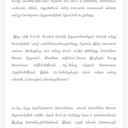
போது வெளியேற்றப்படும் கழிவில் காட்மியம்
க்ரோமியம்
(
Cadmium),
,
பாஸ்பரஸ்
ஸிங்க்
அலுமினியம் என்ற ரசாயனக் கலவைகள் உள்ளன
,
,
என்று
நிறுவனத்தின் ஆராய்ச்சி கூறுகிறது
Greenpeace
.
இது பற்றி பி
பி
சி
போன்ற செய்தி நிறுவனங்களிலும் செய்தி வந்து
.
.
.
கேரளத்தின்
புகழ்
பரவிக்கொண்டிருக்கிறது
ஆனால்
இந்த ரசாயனக்
'
'
.
,
கலவை நிலத்துக்கு உரம் என்று பொய் கூறித் திரிகிறது கொக்கோ
கோலா நிறுவனம்
நீங்களோ எதிர்க்கட்சியாக இருக்கும் போது
.
கோலாவை எதிர்க்கிறீர்கள்
ஆட்சிக்கு வந்தால் கோலாவை
.
ஆதரிக்கிறீர்கள்
இதில் அடங்கியிருக்கும் மர்மம் என்ன என்று
.
மக்களிடம் கொஞ்சம் விளக்குவீர்களா
?
கடந்த ஆறு ஆண்டுகளாக பிளாச்சிமடை மக்கள் கொக்கோ கோலா
நிறுவனத்தின் எதிரே பந்தல் போட்டு அமர்ந்து தொடர் உண்ணாவிரதம்
இருந்து கொண்டிருக்கிறார்கள்
இந்தப் பகுதி மக்கள் அனைவரும்
.