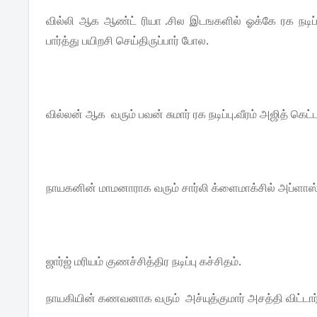
வில்லி ஆக ஆண்ட் ரியா .சில இடஙகளில் ஓக்கே ரக நடிப்ப
பார்த்து பயிறசி செய்திருப்பார் போல.
வில்லன் ஆக வரும் பவன் சுமார் ரக நடிப்பு.வீரம் அஜித் கெட்
நாயகனின் மாமனாராக வரும் சார்லி க்ளைமாக்சில் அப்ளாஸ்
ஜார்ஜ் மரியம் குணச்சித்திர நடிப்பு கச்சிதம்.
நாயகியின் கணவனாக வரும் அச்யுத்குமார் அசத்தி விட்டார்