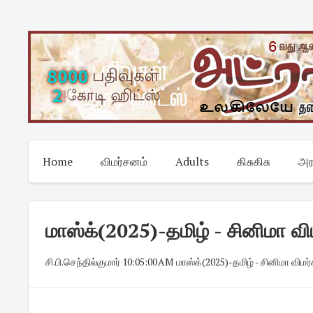
Skip
to
content
Home
விமர்சனம்
Adults
கிசுகிசு
அர
மாஸ்க்(2025)-தமிழ் - சினிமா விம
சி.பி.செந்தில்குமார்
·
10:05:00 AM
·
மாஸ்க்(2025)-தமிழ் - சினிமா விமர்ச