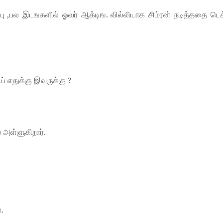
ு ,பல இடஙகளில் ஓவர் ஆக்டிங. வில்லியாக சிம்ரன் நடித்ததை டெக
டப் எதுக்கு இவருக்கு ?
 அள்ளுகிறார்.
.