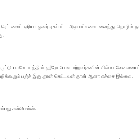
ரெட் லைட் ஏரியா ஓனர்.ஏகப்பட்ட அடியாட்களை வைத்து தொழில் நட
ு.
.திருட்டு பயலே படத்தின் ஹீரோ போல மற்றவர்களின் கில்மா வேலையைப
ற்றிக்கூறும் பஞ்ச் இது .நான் கெட்டவன் தான் ஆனா எச்சை இல்லை.
ன்பது சஸ்பென்ஸ்.