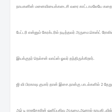
நாயகனின் மனைவியைக்கடைசி வரை காட்டாமலேயே கதையை 
பேட்டரி என்னும் கேரக்டரில் நடித்தவர் அருமை.கெஸ்ட் ரோலில்
இயக்குநர் நெல்சன் வாய்ஸ் ஓவர் தந்திருக்கிறார்.
ஜி வி பிரகாஷ குமார் தான் இசை.நான்கு பாடல்களில் 2 த
ஆர் டி ராஜசேகரின் ஒளிப்பதிவு அருமை.ஆனால் நாயகி ,வி