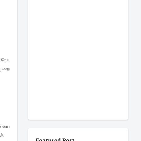
்னவோ
முறை
லியை
க்
Featured Post