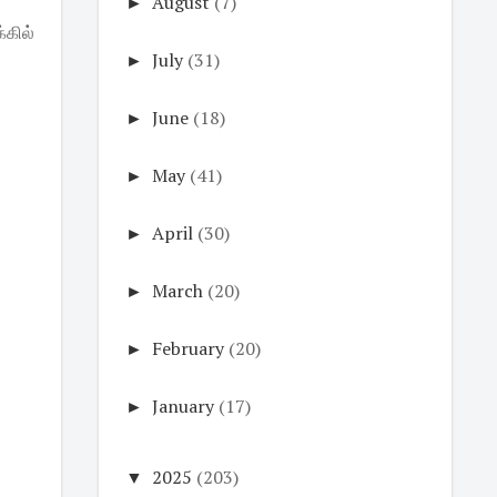
►
August
(7)
்கில்
►
July
(31)
►
June
(18)
►
May
(41)
►
April
(30)
►
March
(20)
►
February
(20)
►
January
(17)
▼
2025
(203)