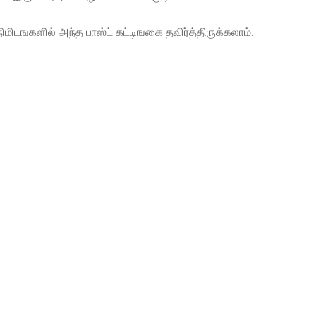
 நிமிடஙகளில் அந்த பாஸ்ட் கட்டிஙகை தவிர்த்திருக்கலாம்.