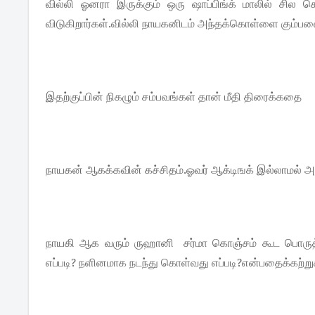
வில்லி ஓனரா இருக்கும் ஒரு ஷாப்பிங்க் மாலில் சி
விடுகிறார்கள்.வில்லி நாயகனிடம் அந்தக்கொள்ளை கும்பலை
இதற்குப்பின் நிகழும் சம்பவங்கள் தான் மீதி திரைக்கதை
நாயகன் ஆகக்கவின் கச்சிதம்.ஓவர் ஆக்டிஙக் இல்லாமல் அள
நாயகி ஆக வரும் ருஹானி சர்மா கொஞ்சம் கூட பொருத்தம்
எப்படி? நளினமாக நடந்து கொள்வது எப்படி?என்பதைக்கற்ற