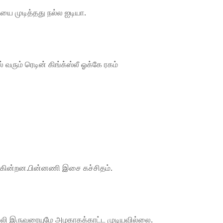
முடித்தது நல்ல ஐடியா.
 வரும் ரெடின் கிங்க்ஸ்லீ ஓக்கே ரகம்
ேறுகின்றன.பின்னணி இசை கச்சிதம்.
ல்லி இருவரையுமே அழகாகக்காட்ட முடியவில்லை.