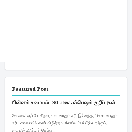
Featured Post
மின்னல் சமையல் -30 வகை ஸ்பெஷல் குறிப்புகள்
வே லைக்குப் போகிறவர்களானாலும் சரி, இல்லத்தரசிகளானாலும்
சரி... காலையில் கண் விழித்த உடனேயே, 'சாப்பிடுவதற்கும்,
கையில் எடுத்துச் செல்வ...