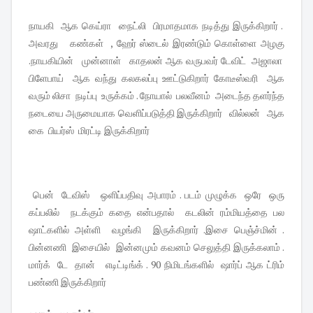
நாயகி ஆக கெய்ரா நைட்லி பிரமாதமாக நடித்து இருக்கிறார் .
அவரது கண்கள் , ஹேர் ஸ்டைல் இரண்டும் கொள்ளை அழகு
.நாயகியின் முன்னாள் காதலன் ஆக வருபவர் டேவிட் அஜாலா
பிளேபாய் ஆக வந்து கலகலப்பு ஊட்டுகிறார் கோடீஸ்வரி ஆக
வரும் லிசா நடிப்பு உருக்கம் . நோயால் பலவீனம் அடைந்த தளர்ந்த
நடையை அருமையாக வெளிப்படுத்தி இருக்கிறார் வில்லன் ஆக
கை பியர்ஸ் மிரட்டி இருக்கிறார்
பென் டேவிஸ் ஒளிப்பதிவு அபாரம் . படம் முழுக்க ஒரே ஒரு
கப்பலில் நடக்கும் கதை என்பதால் கடலின் ரம்மியத்தை பல
ஷாட்களில் அள்ளி வழங்கி இருக்கிறார் .இசை பெஞ்ச்மின் .
பின்னணி இசையில் இன்னமும் கவனம் செலுத்தி இருக்கலாம் .
மார்க் டே தான் எடிட்டிங்க் . 90 நிமிடங்களில் ஷார்ப் ஆக ட்ரிம்
பண்ணி இருக்கிறார்