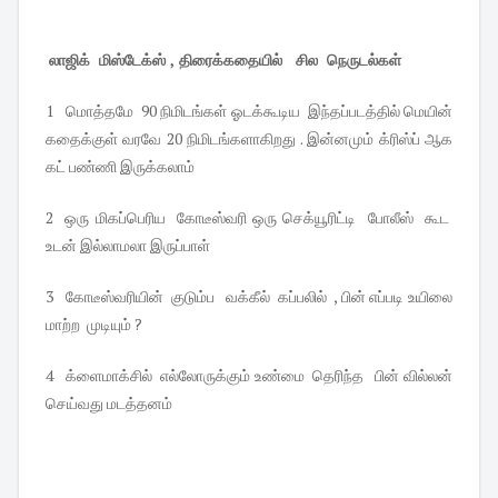
லாஜிக் மிஸ்டேக்ஸ் , திரைக்கதையில் சில நெருடல்கள்
1 மொத்தமே 90 நிமிடங்கள் ஓடக்கூடிய இந்தப்படத்தில் மெயின்
கதைக்குள் வரவே 20 நிமிடங்களாகிறது . இன்னமும் க்ரிஸ்ப் ஆக
கட் பண்ணி இருக்கலாம்
2 ஒரு மிகப்பெரிய கோடீஸ்வரி ஒரு செக்யூரிட்டி போலீஸ் கூட
உடன் இல்லாமலா இருப்பாள்
3 கோடீஸ்வரியின் குடும்ப வக்கீல் கப்பலில் , பின் எப்படி உயிலை
மாற்ற முடியும் ?
4 க்ளைமாக்சில் எல்லோருக்கும் உண்மை தெரிந்த பின் வில்லன்
செய்வது மடத்தனம்