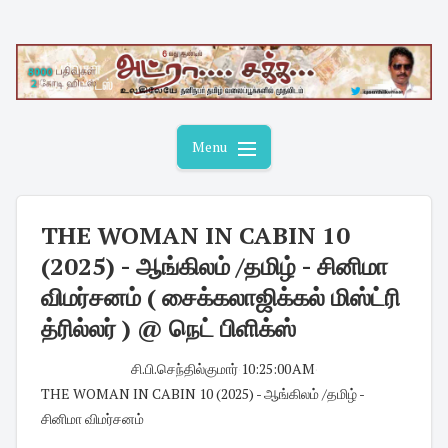
Skip
to
content
Menu
THE WOMAN IN CABIN 10
(2025) - ஆங்கிலம் /தமிழ் - சினிமா
விமர்சனம் ( சைக்கலாஜிக்கல் மிஸ்ட்ரி
த்ரில்லர் ) @ நெட் பிளிக்ஸ்
சி.பி.செந்தில்குமார்
·
10:25:00 AM
·
THE WOMAN IN CABIN 10 (2025) - ஆங்கிலம் /தமிழ் -
சினிமா விமர்சனம்