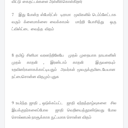
விட்டு கைதட்டல்களை அள்ளிக்கொள்கிறார்
7 இது போன்ற ஸ்போர்ட்ஸ் டிராமா மூவிகளில் டெம்ப்ளேட்டாக
வரும் க்ளைமாக்ஸை வைக்காமல் மாற்றி யோசித்து ஒரு
ட்விஸ்ட்டை வைத்த விதம்
8 தமிழ் சினிமா வரலாற்றிலேயே முதல் முறையாக நாயகனின்
முதல் காதலி , இரண்டாம் காதலி இருவரையும்
உறவினர்களாகக்காட்டியதும் அவர்கள் மூவருக்குமிடையேயான
நட்பைசொன்ன விதமும் புதுசு
9 உயர்ந்த ஜாதி , ஒடுக்கப்பட்ட ஜாதி ஏற்றத்தாழ்வுகளை சில
இயக்குநர்களைப்போல ஜாதி வெறியைத்தூண்டுவது போல
சொல்லாமல் நாசூக்காக நுட்பமாக சொன்ன விதம்