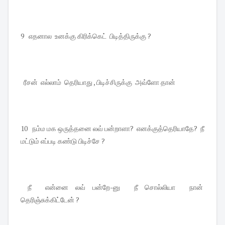
9 எதனால உனக்கு கிரிக்கெட் பிடித்திருக்கு ?
ரீசன் எல்லாம் தெரியாது , பிடிச்சிருக்கு அவ்ளோ தான்
10 நம்ம மக ஒருத்தனை லவ் பன்றாளா? எனக்குத்தெரியாதே? நீ
மட்டும் எப்படி கண்டு பிடிச்சே ?
நீ என்னை லவ் பன்றே-னு நீ சொல்லியா நான்
தெரிஞ்சுக்கிட்டேன் ?