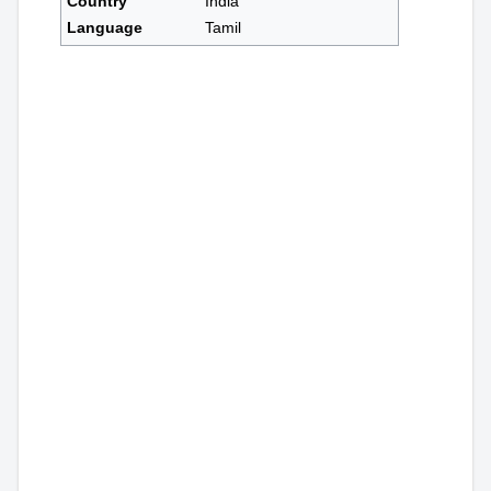
Country
India
Language
Tamil