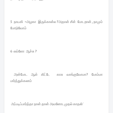
5 நாயகி =அழகா இருக்கான்ல ?அதான் சீன் போடறான் , நாமும்
போடுவோம்
6 எவ்ளோ ஆச்சு ?
அன்போட ஆள் கிட்டே காசு வாங்குவோமா? போம்மா
பார்த்துக்கலாம்
அப்படிப்பார்த்தா நான் தான் அவனோடமுதல் காதலி '