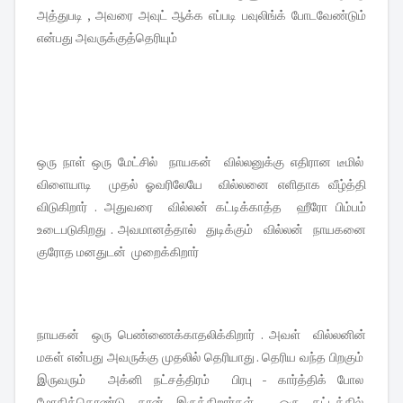
அத்துபடி , அவரை அவுட் ஆக்க எப்படி பவுலிங்க் போடவேண்டும்
என்பது அவருக்குத்தெரியும்
ஒரு நாள் ஒரு மேட்சில் நாயகன் வில்லனுக்கு எதிரான டீமில்
விளையாடி முதல் ஓவரிலேயே வில்லனை எளிதாக வீழ்த்தி
விடுகிறார் . அதுவரை வில்லன் கட்டிக்காத்த ஹீரோ பிம்பம்
உடைபடுகிறது . அவமானத்தால் துடிக்கும் வில்லன் நாயகனை
குரோத மனதுடன் முறைக்கிறார்
நாயகன் ஒரு பெண்ணைக்காதலிக்கிறார் . அவள் வில்லனின்
மகள் என்பது அவருக்கு முதலில் தெரியாது . தெரிய வந்த பிறகும்
இருவரும் அக்னி நட்சத்திரம் பிரபு - கார்த்திக் போல
மோதிக்கொண்டு தான் இருக்கிறார்கள் . ஒரு கட்டத்தில்