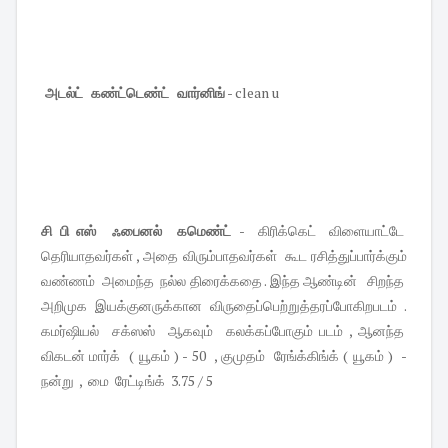
அடல்ட் கண்ட்டெண்ட் வார்னிங்
- clean u
சி பி எஸ் ஃபைனல் கமெண்ட்
- கிரிக்கெட் விளையாட்டே
தெரியாதவர்கள் , அதை விரும்பாதவர்கள் கூட ரசித்துப்பார்க்கும்
வண்ணம் அமைந்த நல்ல திரைக்கதை . இந்த ஆண்டின் சிறந்த
அறிமுக இயக்குனருக்கான விருதைப்பெற்றுத்தரப்போகிறபடம் .
கமர்ஷியல் சக்ஸஸ் ஆகவும் கலக்கப்போகும் படம் , ஆனந்த
விகடன் மார்க் ( யூகம் ) - 50 , குமுதம் ரேங்க்கிங்க் ( யூகம் ) -
நன்று , மை ரேட்டிங்க் 3.75 / 5