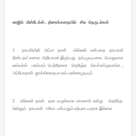
லாஜிக் மிஸ்டேக்ஸ் , திரைக்கதையில் சில நெருடல்கள்
1 நாயகியின் அப்பா தான் வில்லன் என்பதை நாயகன்
நீண்டநாட்களாக அறியாமல் இருப்பது நம்பமுடியலை . பொதுவாக
லவ்வர்ஸ் பரஸ்பரம் பெற்றோரை தெரிஞ்சு வெச்சுக்குவாங்க ,
அப்போதான் ஜாக்கிரதையா லவ் பண்ணமுடியும்
2 வில்லன் தான் தன வருங்கால மாமனார் என்று தெரிந்த
பின்னும் நாயகன் ஈகோ பார்பபதும் ஏற்புடையதாக இல்லை