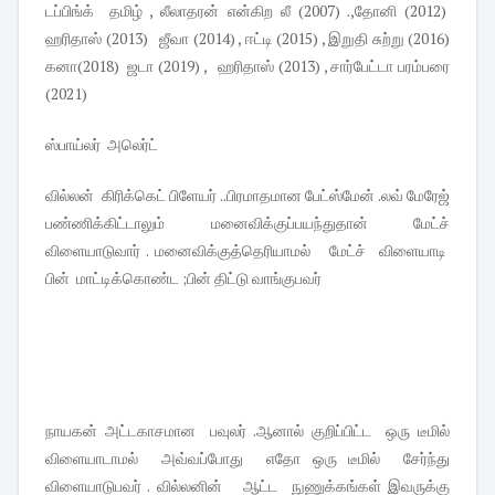
டப்பிங்க் தமிழ் , லீலாதரன் என்கிற லீ (2007) .,தோனி (2012)
ஹரிதாஸ் (2013) ஜீவா (2014) , ஈட்டி (2015) , இறுதி சுற்று (2016)
கனா(2018) ஜடா (2019) , ஹரிதாஸ் (2013) , சார்பேட்டா பரம்பரை
(2021)
ஸ்பாய்லர் அலெர்ட்
வில்லன் கிரிக்கெட் பிளேயர் ..பிரமாதமான பேட்ஸ்மேன் .லவ் மேரேஜ்
பண்ணிக்கிட்டாலும் மனைவிக்குப்பயந்துதான் மேட்ச்
விளையாடுவார் . மனைவிக்குத்தெரியாமல் மேட்ச் விளையாடி
பின் மாட்டிக்கொண்ட ;பின் திட்டு வாங்குபவர்
நாயகன் அட்டகாசமான பவுலர் .ஆனால் குறிப்பிட்ட ஒரு டீமில்
விளையாடாமல் அவ்வப்போது எதோ ஒரு டீமில் சேர்ந்து
விளையாடுபவர் . வில்லனின் ஆட்ட நுணுக்கங்கள் இவருக்கு