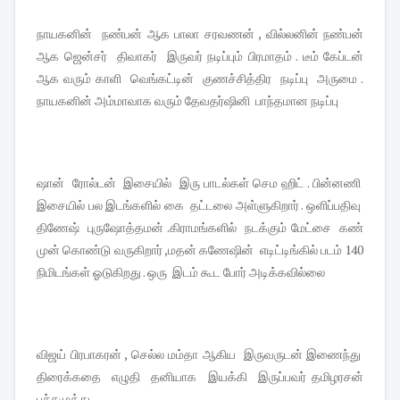
நாயகனின் நண்பன் ஆக பாலா சரவணன் , வில்லனின் நண்பன்
ஆக ஜென்சர் திவாகர் இருவர் நடிப்பும் பிரமாதம் . டீம் கேப்டன்
ஆக வரும் காளி வெங்கட்டின் குணச்சித்திர நடிப்பு அருமை .
நாயகனின் அம்மாவாக வரும் தேவதர்ஷினி பாந்தமான நடிப்பு
ஷான் ரோல்டன் இசையில் இரு பாடல்கள் செம ஹிட் . பின்னணி
இசையில் பல இடங்களில் கை தட்டலை அள்ளுகிறார் . ஒளிப்பதிவு
திணேஷ் புருஷோத்தமன் .கிராமங்களில் நடக்கும் மேட்சை கண்
முன் கொண்டு வருகிறார் ,மதன் கணேஷின் எடிட்டிங்கில் படம் 140
நிமிடங்கள் ஓடுகிறது . ஒரு இடம் கூட போர் அடிக்கவில்லை
விஜய் பிரபாகரன் , செல்ல மம்தா ஆகிய இருவருடன் இணைந்து
திரைக்கதை எழுதி தனியாக இயக்கி இருப்பவர் தமிழரசன்
பச்சமுத்து