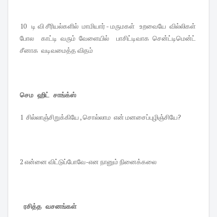
10 டி வி சீரியல்களில் மாமியார் - மருமகள் உறவையே வில்லிகள்
போல காட்டி வரும் வேளையில் பாசிட்டிவாக சென்ட்டிமென்ட்
சீனாக வடிவமைத்த விதம்
செம ஹிட் சாங்க்ஸ்
1 சில்லாஞ்சிறுக்கியே , சொல்லாம என் மனசைப்புழிஞ்சியே?
2 என்னை விட்டுப்போவே-என நானும் நினைக்கலை
ரசித்த வசனங்கள்