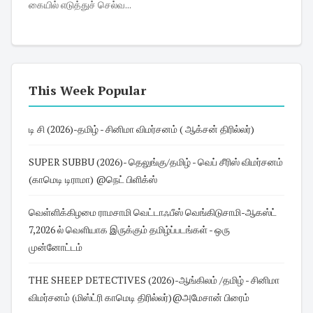
கையில் எடுத்துச் செல்வ...
This Week Popular
டி சி (2026)-தமிழ் - சினிமா விமர்சனம் ( ஆக்சன் திரில்லர்)
SUPER SUBBU (2026)- தெலுங்கு/தமிழ் - வெப் சீரிஸ் விமர்சனம்
(காமெடி டிராமா) @நெட் பிளிக்ஸ்
வெள்ளிக்கிழமை ராமசாமி வெட்டாஃபீஸ் வெங்கிடுசாமி-ஆகஸ்ட்
7,2026 ல் வெளியாக இருக்கும் தமிழ்ப்படங்கள் - ஒரு
முன்னோட்டம்
THE SHEEP DETECTIVES (2026)-ஆங்கிலம் /தமிழ் - சினிமா
விமர்சனம் (மிஸ்ட்ரி காமெடி திரில்லர்)@அமேசான் பிரைம்