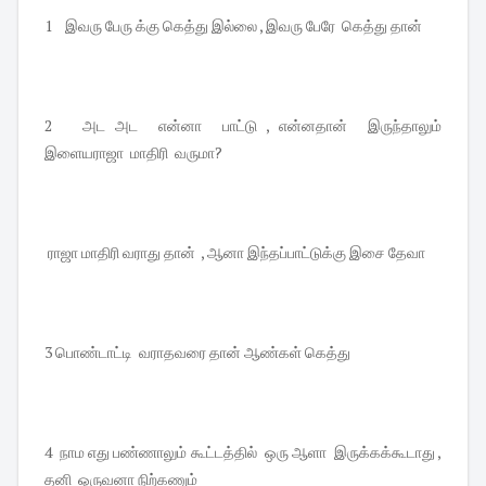
1 இவரு பேரு க்கு கெத்து இல்லை , இவரு பேரே கெத்து தான்
2 அட அட என்னா பாட்டு , என்னதான் இருந்தாலும்
இளையராஜா மாதிரி வருமா?
ராஜா மாதிரி வராது தான் , ஆனா இந்தப்பாட்டுக்கு இசை தேவா
3 பொண்டாட்டி வராதவரை தான் ஆண்கள் கெத்து
4 நாம எது பண்ணாலும் கூட்டத்தில் ஒரு ஆளா இருக்கக்கூடாது ,
தனி ஒருவனா நிற்கணும்