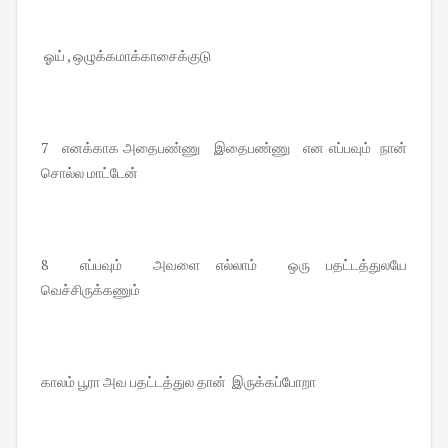
ஓய் , ஒழுக்கமாக்காசைக்குடு
7 எனக்காக அதைபண்ணு இதைபண்ணு என எப்பவும் நான்
சொல்ல மாட்டேன்
8 எப்பவும் அவளை எல்லாம் ஒரு பதட்டத்துலயே
வெச்சிருக்கணும்
காலம் பூரா அவ பதட்டத்துல தான் இருக்கப்போறா