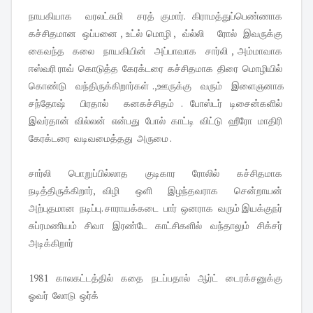
நாயகியாக வரலட்சுமி சரத் குமார். கிராமத்துப்பெண்ணாக
கச்சிதமான ஒப்பனை , உட்ல் மொழி , வ்ல்லி ரோல் இவருக்கு
கைவந்த கலை நாயகியின் அப்பாவாக சார்லி , அம்மாவாக
ஈஸ்வரி ராவ் கொடுத்த கேரக்டரை கச்சிதமாக திரை மொழியில்
கொண்டு வந்திருக்கிறார்கள் .,ஊருக்கு வரும் இளைஞனாக
சந்தோஷ் பிரதால் கனகச்சிதம் . போஸ்டர் டிசைன்களில்
இவர்தான் வில்லன் என்பது போல் காட்டி விட்டு ஹீரோ மாதிரி
கேரக்டரை வடிவமைத்தது அருமை .
சார்லி பொறுப்பில்லாத குடிகார ரோலில் கச்சிதமாக
நடித்திருக்கிறார், விழி ஒளி இழந்தவராக சென்றாயன்
அற்புதமான நடிப்பு. சாராயக்கடை பார் ஒனராக வரும் இயக்குநர்
சுப்ரமணியம் சிவா இரண்டே காட்சிகளில் வந்தாலும் சிக்சர்
அடிக்கிறார்
1981 காலகட்டத்தில் கதை நடப்பதால் ஆர்ட் டைரக்சனுக்கு
ஓவர் லோடு ஒர்க்