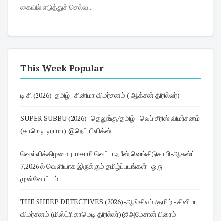
கையில் எடுத்துச் செல்வ...
This Week Popular
டி சி (2026)-தமிழ் - சினிமா விமர்சனம் ( ஆக்சன் திரில்லர்)
SUPER SUBBU (2026)- தெலுங்கு/தமிழ் - வெப் சீரிஸ் விமர்சனம்
(காமெடி டிராமா) @நெட் பிளிக்ஸ்
வெள்ளிக்கிழமை ராமசாமி வெட்டாஃபீஸ் வெங்கிடுசாமி-ஆகஸ்ட்
7,2026 ல் வெளியாக இருக்கும் தமிழ்ப்படங்கள் - ஒரு
முன்னோட்டம்
THE SHEEP DETECTIVES (2026)-ஆங்கிலம் /தமிழ் - சினிமா
விமர்சனம் (மிஸ்ட்ரி காமெடி திரில்லர்)@அமேசான் பிரைம்