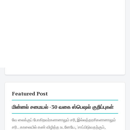
Featured Post
மின்னல் சமையல் -30 வகை ஸ்பெஷல் குறிப்புகள்
வே லைக்குப் போகிறவர்களானாலும் சரி, இல்லத்தரசிகளானாலும்
சரி... காலையில் கண் விழித்த உடனேயே, 'சாப்பிடுவதற்கும்,