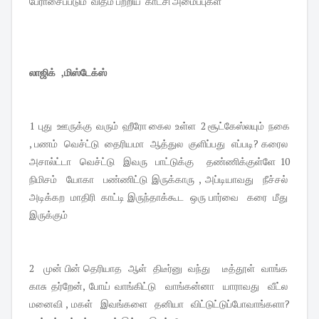
பேராசைப்படும் விதம் பற்றிய காட்சி அமைப்புகள்
லாஜிக் ,மிஸ்டேக்ஸ்
1 புது ஊருக்கு வரும் ஹீரோ கைல உள்ள 2 சூட்கேஸ்லயும் நகை
, பணம் வெச்ட்டு தைரியமா ஆத்துல குளிப்பது எப்படி? கரைல
அசால்ட்டா வெச்ட்டு இவரு பாட்டுக்கு தண்ணிக்குள்ளே 10
நிமிசம் யோகா பண்ணிட்டு இருக்காரு , அப்டியாவது நீச்சல்
அடிக்கற மாதிரி காட்டி இருந்தாக்கூட ஒரு பார்வை கரை மீது
இருக்கும்
2 முன் பின் தெரியாத ஆள் திடீர்னு வந்து டீத்தூள் வாங்க
காசு தர்றேன், போய் வாங்கிட்டு வாங்கன்னா யாராவது வீட்ல
மனைவி , மகள் இவங்களை தனியா விட்டுட்டுப்போவாங்களா?