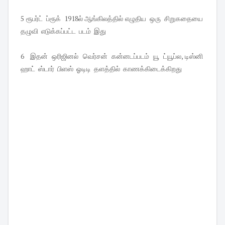
5 ரூபர்ட் ப்ரூக் 1918ல் ஆங்கிலத்தில் எழுதிய ஒரு சிறுகதையை
தழுவி எடுக்கப்பட்ட படம் இது
6 இதன் ஒரிஜினல் வெர்சன் கன்னடப்படம் யூ ட்யூப்ல, டிஸ்னி
ஹாட் ஸ்டார் பிளஸ் ஓடிடி தளத்தில் காணக்கிடைக்கிறது