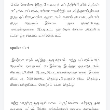
மேலே சொன்ன இந்த 3 வகையும் சட்டத்தின் பிடியில் அதிகம்
மாட்டிக்க மாட்டாங்க , ஏன்னா சாமார்த்தியமா , விஞ்ஞானப்பூர்வமா
திருடி தப்பிச்சிடுவாங்க . ஆனா மிடில் கிளாஸ் ஃபேமிலி முன் பின்
திருடி அனுபவம் இல்லாம புதுசா திருடும்போது
மாட்டிக்குவாங்க . அப்படிப்பட்ட ஒரு மிடில் கிளாஸ் ஃபேமிலி ல
நடந்த ஒரு சம்பவம் தான் இந்த படம்
spoiler alert
இயற்கை எழில் சூழ்ந்த ஒரு கிராமம் . சுத்து வட்டாரம் 4 கிமீ
ரேடியஸ்ல ஜன நடமாட்டமே இல்லாத இடத்துல ஒரு வீடு , மிடில்
கிளாஸ் ஃபேமிலி , அம்மா, அப்பா , வயசுக்கு வந்த மகள் . இவங்க
வீட்ல பசு , ஆடு எல்லாம் இருக்கு , கொஞ்சம் நிலம் இருக்கு ,
விவசாயக்குடும்பம், கொஞ்சம் கடன் இருக்கு
அந்த ஊருக்கு ஒரு ஆள் கைல 2 சூட்கேசோட வர்றாரு , ஒரே
ஒரு நைட் மட்டும் இங்கே தங்கிக்கறேன், காலைல கிராமத்துல