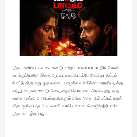
திருடர்களில் பல வகை உண்டு . விஜய் மல்லய்யா மாதிரி லோன்
வாங்கும்போதே இதை ஆட்டையைப்போடப்போறோம்னு திட்டம்
போட்டு திருடறது ஒரு வகை . உழைக்க வக்கில்லாம அரசியலுக்கு
வந்து ஊரான் ஊட்டு சொத்தைக்கொள்ளை அடிக்கறது ஒரு
வகை ( எல்லா அரசியல்வாதிகளும் அல்ல, 98% பேர் மட்டும் தான்
திருடனுங்க) ஆடம்பர வசதி வாய்ப்புக்காக தொழில் ரீதியாவே
திருடனா இருப்பது .