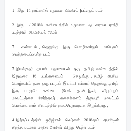
1 இது 14 நாட்களில் உருவான மினிமம் [பட்ஜெட் படம்
2 இது / 2018ல் கன்னடத்தில் உருவான ஆ கராலா ராத்ரி
படத்தின் அஃபிசியல் ரீமேக்
3 கன்னடம் , தெலுங்கு இரு மொழிகளிலும் மாபெரும்
வெற்றியைப்பெற்ற படம்
3 இயக்குநர் தயாள் பதமனாபன் ஒரு தமிழர் கன்னடத்தில்
இதுவரை 18 படங்களையும் தெலுங்கு , தமிழ் ஆகிய
மொழ்களில் தலா ஒரு படமும் இயக்கி உள்ளார். தெலுங்கு , தமிழ்
இரு படமுமே கன்னட ரீமேக் தான் இவர் விழுப்புரம்
மாவட்டத்தை சேர்ந்தவர் . கதைக்களம் த்ருமபுரி மாவட்டம்
பெண்ணாகரம் கிராமத்தில் நடைபெறுவதாக இருக்கிறது ,
4 இந்தப்படத்தின் ஒரிஜினல் வெர்சன் 2018ஆம் ஆண்டின்
சிறந்த படமாக மாநில அரசின் விருது பெற்ற படம்