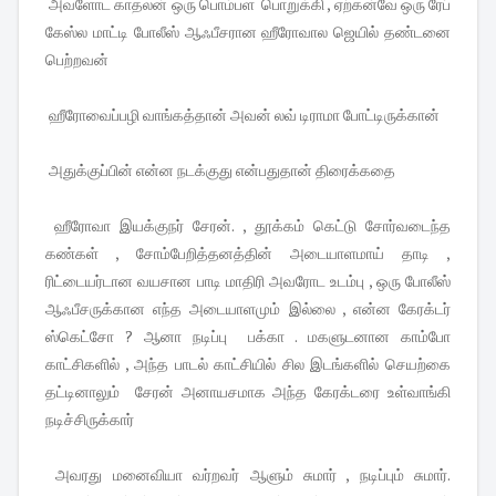
அவளோட காதலன் ஒரு பொம்பள பொறுக்கி , ஏற்கன்வே ஒரு ரேப்
கேஸ்ல மாட்டி போலீஸ் ஆஃபீசரான ஹீரோவால ஜெயில் தண்டனை
பெற்றவன்
ஹீரோவைப்பழி வாங்கத்தான் அவன் லவ் டிராமா போட்டிருக்கான்
அதுக்குப்பின் என்ன நடக்குது என்பதுதான் திரைக்கதை
ஹீரோவா இயக்குநர் சேரன். , தூக்கம் கெட்டு சோர்வடைந்த
கண்கள் , சோம்பேறித்தனத்தின் அடையாளமாய் தாடி ,
ரிட்டையர்டான வயசான பாடி மாதிரி அவரோட உடம்பு , ஒரு போலீஸ்
ஆஃபீசருக்கான எந்த அடையாளமும் இல்லை , என்ன கேரக்டர்
ஸ்கெட்சோ ? ஆனா நடிப்பு பக்கா . மகளுடனான காம்போ
காட்சிகளில் , அந்த பாடல் காட்சியில் சில இடங்களில் செயற்கை
தட்டினாலும் சேரன் அனாயசமாக அந்த கேரக்டரை உள்வாங்கி
நடிச்சிருக்கார்
அவரது மனைவியா வர்றவர் ஆளும் சுமார் , நடிப்பும் சுமார்.