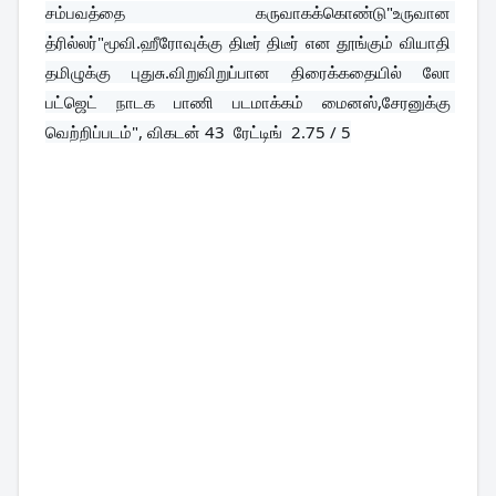
சம்பவத்தை கருவாகக்கொண்டு"உருவான 
த்ரில்லர்"மூவி.ஹீரோவுக்கு திடீர் திடீர் என தூங்கும் வியாதி 
தமிழுக்கு புதுசு.விறுவிறுப்பான திரைக்கதையில் லோ 
பட்ஜெட் நாடக பாணி படமாக்கம் மைனஸ்,சேரனுக்கு 
வெற்றிப்படம்", விகடன் 43  ரேட்டிங்  2.75 / 5