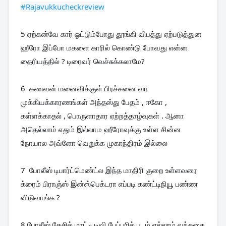
#Rajavukkucheckreview
5 ஏற்கன்வே கார் ஓட்டும்போது தூங்கி விபத்து ஏற்படுத்துன 
ஹீரோ இப்போ மகளை காரில் கொண்டு போவது என்ன 
தைரியத்தில் ? டிரைவர் வெச்சுக்கலாமே?
6  கணவன் மனைவிக்குள் பிரச்சனை வர 
முக்கியக்காரணங்கள் அந்தஸ்து பேதம் , ஈகோ , 
கள்ளக்காதல் , பொருளாதார ஏற்றத்தாழ்வுகள் . ஆனா 
அதெல்லாம் எதும் இல்லாம ஹீரோவுக்கு உள்ள சின்ன 
நோயால அவ்ளோ வெறுக்க முகாந்திரம் இல்லை 
7  போலீஸ் டிபார்ட்மெண்ட்ல இந்த மாதிரி குறை உள்ளவரை 
க்ரைம் பிராஞ்ஸ் இன்ஸ்பெக்டரா எப்படி கண்ட்டிநியூ பண்ண 
விடுவாங்க ? 
8 போலீஸ் கேசில் மாட்டி டிவி பேப்பரில் படம் எல்லாம் வந்ததை 