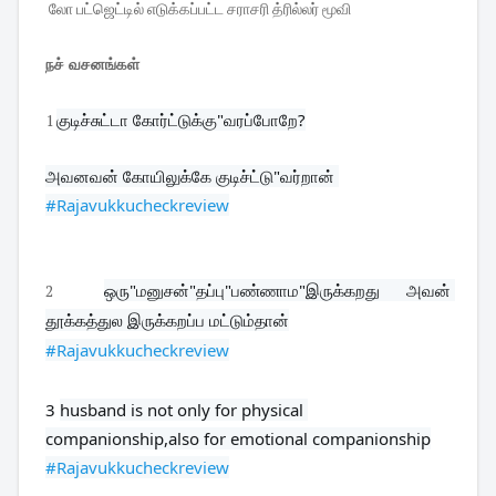
லோ பட்ஜெட்டில் எடுக்கப்பட்ட சராசரி த்ரில்லர் மூவி
நச் வசனங்கள்
குடிச்சுட்டா கோர்ட்டுக்கு"வரப்போறே?
1
#Rajavukkucheckreview
ஒரு"மனுசன்"தப்பு"பண்ணாம"இருக்கறது அவன் 
2
தூக்கத்துல இருக்கறப்ப மட்டும்தான்
#Rajavukkucheckreview
3 
husband is not only for physical 
#Rajavukkucheckreview