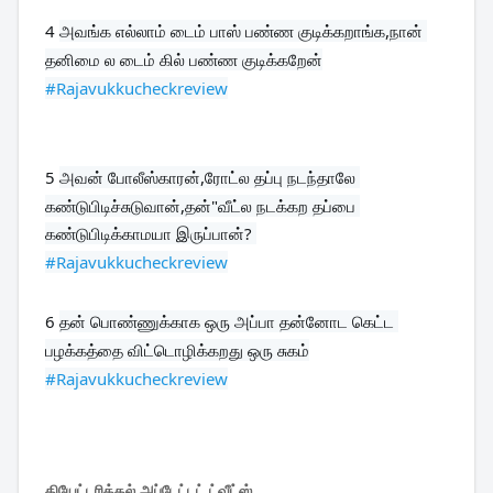
4 
அவங்க எல்லாம் டைம் பாஸ் பண்ண குடிக்கறாங்க,நான் 
#Rajavukkucheckreview
5 
அவன் போலீஸ்காரன்,ரோட்ல தப்பு நடந்தாலே 
கண்டுபிடிச்சுடுவான்,தன்"வீட்ல நடக்கற தப்பை 
#Rajavukkucheckreview
6 
தன் பொண்ணுக்காக ஒரு அப்பா தன்னோட கெட்ட 
#Rajavukkucheckreview
தியேட்டரிக்கல் அப்டேட்டட் ட்வீட்ஸ்