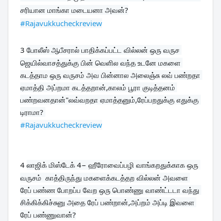
சரியான மாங்கா மடையனா அவன்?
#Rajavukkucheckreview
3 
போலீஸ் ஆபீசரால் பாதிக்கப்பட்ட வில்லன் ஒரு வருச 
ஜெயில்வாசத்துக்கு பின் வெளில வந்த உடனே மகளை 
கடத்தாம ஒரு வருசம் அவ பின்னால அலைஞ்சு லவ் பண்றதா 
ஏமாத்தி அப்றமா கடத்தறான்,காலம் பூரா குடித்தனம் 
பண்றவனதான்"லவ்வறதா ஏமாத்தனும்,ரேப்பறதுக்கு எதுக்கு 
#Rajavukkucheckreview
4 
லாஜிக் மிஸ்டேக் 4− ஹீரோவைப்பழி வாங்கறதுக்காக ஒரு 
வருசம்  காத்திருந்து மகளைக்கடத்தற வில்லன் அவளை 
ரேப் பண்ண போறப்ப வேற ஒரு பொண்ணு வாண்ட்டடா வந்து 
சிக்கிக்கிச்சுனு அதை ரேப் பண்றான்,அப்றம் அப்டி இவளை 