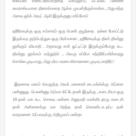
ஸ்லீப்பிங் சிண்ட்ரோம்கறதை கொஞ்சம், டெவலப் பண்ணி
சுவராஸ்யமான திரைக்கதை ஆக்க முயன்றிருக்காங்க , அது எந்த
அளவு ஒர்க் அவுட் ஆகி இருக்குனு பார்ப்போம்
ஹீரோவுக்கு ஒரு சம்சாரம் ஒரு பெண் குழந்தை . நல்லா போய்ட்டு
இருக்கற குடும்பத்துல ஒரு பிரச்சனை , ஹீரோவுக்கு திடீர் திடீர்னு
தூங்கும் வியாதி . அதாவது கார் ஓட்டிட்டு இருக்கும்போது கூட
திடீர்னு தூக்கம் வந்துடும் , அவரு எப்போ எந்திரிப்பார்ங்கறது
சொல்ல முடியாது , ஜெ மர்ம மரண விசாரணை முடிவு மாதிரி//
இதனால மனம் வெறுத்த அவர் மனைவி டைவர்ஸ்க்கு அப்ளை
பண்ணுது . பொண்ணு அம்மா கிட்டேதான் இருக்கு , கடைசியா ஒரு
10 நாள் மக கூட செலவு பண்ண அனுமதி வாங்கிடறாரு. கடைசி
நாள் அன்னைக்கு மக பிறந்த நாள் கொண்டாடறப்ப தன்
காதலனை அப்பாவுக்கு அறிமுகம் பண்றா.