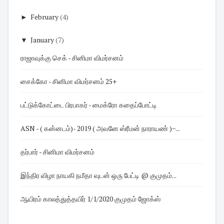
►
February
(4)
▼
January
(7)
ராஜாவுக்கு செக் - சினிமா விமர்சனம்
சைக்கோ - சினிமா விமர்சனம் 25+
பட்டுக்கோட்டை பிரபாகர் - மைக்ரோ கதைப்போட்டி
ASN - ( கன்னடம்)- 2019 ( அவனே ஸ்ரீமன் நாராயண் )−...
தர்பார் - சினிமா விமர்சனம்
இந்திர விழா நாயகி நமீதா வுடன் ஒரு பேட்டி @ குமுதம்...
ஆயிரம் காலத்துத்தயிர் 1/1/2020 குமுதம் ஜோக்ஸ்