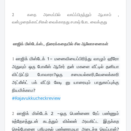
2 கதை அமைப்பில் வாய்ப்பிருந்தும் ஆபாசம் ,
வன்முறைக்காட்சிகள் வைக்காதது சபாஷ் போட வைக்குது
லாஜிக் மிஸ்டேக்ஸ்., திரைக்கதையில் சில ஆலோசனைகள்
லாஜிக் மிஸ்டேக் 1− மனைவியைப்பிரிந்து வாழும் ஹீரோ 
1
அதுவும் ஒரு போலீஸ் ஆபீசர் தன் மகளை வீட்டில் தனியா 
விட்டுட்டு போவாரா?ஒரு சமையல்காரி,வேலைக்காரி 
அட்லீஸ்ட் பக் வீட்டு லேடி னு யாரையும் பாதுகாப்புக்கு 
நியமிக்காம?
#Rajavukkucheckreview
லாஜிக் மிஸ்டேக் 2 −ஒரு பெண்ணை ரேப் பண்ணும் 
2
உத்தேசத்துடன் கடத்தும் வில்லன் அவகிட்ட இருக்கற 
செல்போனை பறிமுதல் பண்ணாமயா அடைச்சு வெப்பான்?