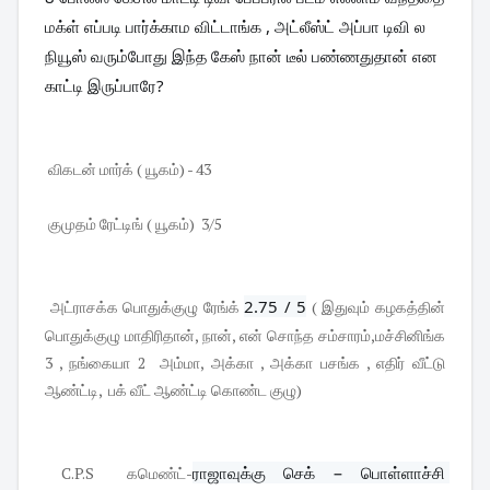
மக்ள் எப்படி பார்க்காம விட்டாங்க , அட்லீஸ்ட் அப்பா டிவி ல 
நியூஸ் வரும்போது இந்த கேஸ் நான் டீல் பண்ணதுதான் என  
காட்டி இருப்பாரே?
விகடன் மார்க் ( யூகம்) - 43
குமுதம் ரேட்டிங் ( யூகம்) 3/5
2.75 / 5
அட்ராசக்க பொதுக்குழு ரேங்க்
( இதுவும் கழகத்தின்
பொதுக்குழு மாதிரிதான், நான், என் சொந்த சம்சாரம்,மச்சினிங்க
3 , நங்கையா 2 அம்மா, அக்கா , அக்கா பசங்க , எதிர் வீட்டு
ஆண்ட்டி, பக் வீட் ஆண்ட்டி கொண்ட குழு)
ராஜாவுக்கு செக் − பொள்ளாச்சி 
C.P.S கமெண்ட்-