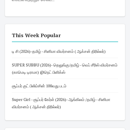
This Week Popular
டி சி (2026)-தமிழ் - சினிமா விமர்சனம் ( ஆக்சன் திரில்லர்)
SUPER SUBBU (2026)- தெலுங்கு/தமிழ் - வெப் சீரிஸ் விமர்சனம்
(காமெடி டிராமா) @நெட் பிளிக்ஸ்
சூப்பர் குட் பிலிம்சின் 100வது படம்
Super Girl - சூப்பர் கேர்ள் (2026)- ஆங்கிலம் /தமிழ் - சினிமா
விமர்சனம் ( ஆக்சன் திரில்லர்)