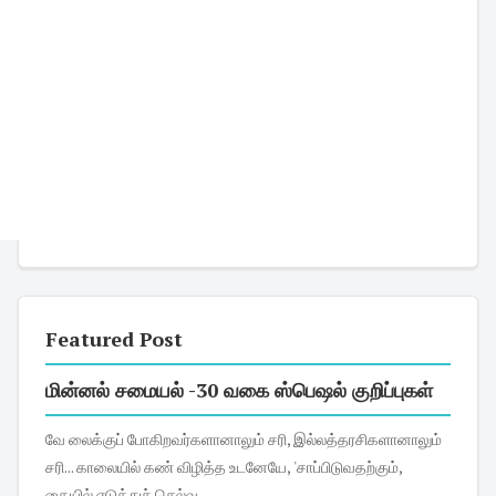
Featured Post
மின்னல் சமையல் -30 வகை ஸ்பெஷல் குறிப்புகள்
வே லைக்குப் போகிறவர்களானாலும் சரி, இல்லத்தரசிகளானாலும்
சரி... காலையில் கண் விழித்த உடனேயே, 'சாப்பிடுவதற்கும்,
கையில் எடுத்துச் செல்வ...