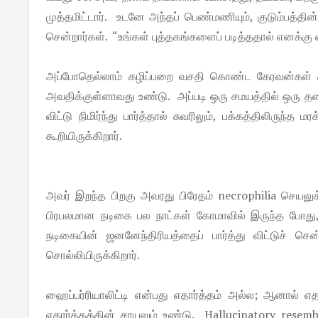
முத்தமிட்டார். உடனே அந்தப் பெண்மணியும், குடும்பத்தி
சென்றார்கள். “உங்கள் புத்தகங்களைப் படித்ததால் எனக்கு ஏ
அப்போதெல்லாம் கழிப்பறை வசதி கொண்ட கேரவன்கள் கிட
அவதிக்குள்ளாவது உண்டு. அப்படி ஒரு சமயத்தில் ஒரு தனியா
விட்டு நிமிர்ந்து பார்த்தால் சுவரிலும், பக்கத்திலிரு
கூறியிருக்கிறார்.
அவர் இறந்த பிறகு அவரது பிரேதம் necrophilia செயலுக
பிரபலமான நடிகை பல நாட்கள் கோமாவில் இருந்த போது, 
நடிகையின் ஜனனேந்திரியத்தைப் பார்த்து விட்டுச் செ
சொல்லியிருக்கிறார்.
ஹைப்பர்ரியாலிட்டி என்பது எதார்த்தம் அல்ல; ஆனால் எத
எதார்த்தத்தின் சாயலும் உண்டு. Hallucinatory resemb