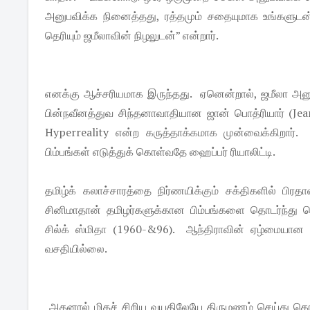
அனுபவிக்க நினைத்தது, ரத்தமும் சதையுமாக உங்களுடன
தெரியும் ஜமீலாவின் நிழலுடன்” என்றார்.
எனக்கு ஆச்சரியமாக இருந்தது. ஏனென்றால், ஜமீலா அனு
பின்நவீனத்துவ சிந்தனாவாதியான ஜான் பொத்ரியார் (Je
Hyperreality என்ற கருத்தாக்கமாக முன்வைக்கிறார். 
பிம்பங்கள் எடுத்துக் கொள்வதே ஹைப்பர் ரியாலிட்டி.
தமிழ்க் கலாச்சாரத்தை நிர்ணயிக்கும் சக்திகளில் பிர
சினிமாதான் தமிழர்களுக்கான பிம்பங்களை தொடர்ந்து கொ
சில்க் ஸ்மிதா (1960-&96). ஆந்திராவின் ஏழ்மையான குட
வசதியில்லை.
அதனால் மிகச் சிறிய வயதிலேயே திருமணம் செய்து கொடுக்