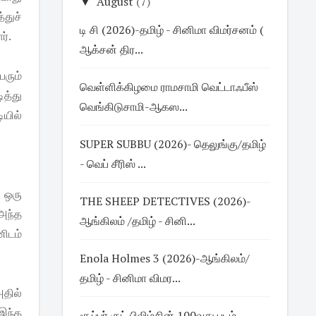
▼
August
(7)
்துச்
டி சி (2026)-தமிழ் - சினிமா விமர்சனம் (
ர்.
ஆக்சன் திர...
ரும்
வெள்ளிக்கிழமை ராமசாமி வெட்டாஃபீஸ்
ித்து
வெங்கிடுசாமி-ஆகஸ...
ியில்
SUPER SUBBU (2026)- தெலுங்கு/தமிழ்
- வெப் சீரிஸ் ...
 ஒரு
THE SHEEP DETECTIVES (2026)-
அந்த
ஆங்கிலம் /தமிழ் - சினி...
ிடம்
Enola Holmes 3 (2026)-ஆங்கிலம்/
தமிழ் - சினிமா விமர...
அதில்
 இந்த
சூப்பர் குட் பிலிம்சின் 100வது படம்