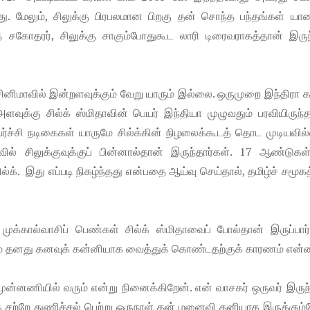
. மேலும், சிலுக்கு பிரபலமான பிறகு தன் சொந்த பந்தங்கள் யாரை
கோதரர், சிலுக்கு சாகும்போதுகூட லாரி டிரைவராகத்தான் இருந்
 சினிமாவில் இன்றளவுக்கும் வேறு யாரும் இல்லை. ஒருமுறை இந்திரா க
 அளவுக்கு சில்க் ஸ்மிதாவின் பெயர் இந்தியா முழுவதும் பரவியிருந
வர்ச்சி நடிகைகள் யாருமே சில்க்கின் நிழலைக்கூடத் தொட முடியவி
 சிலுக்குவுக்குப் பின்னால்தான் இருந்தார்கள். 17 ஆண்டுகள்
்க். இது எப்படி நிகழ்ந்தது என்பதை ஆய்வு செய்தால், தமிழ்ச் சமூ
 முக்கால்வாசிப் பெண்கள் சில்க் ஸ்மிதாவைப் போல்தான் இருப்பார
லம் தனது கனவுக் கன்னியாக வைத்துக் கொண்டதற்குக் காரணம் என்
 முன்னணியில் வரும் என்று நினைக்கிறேன். என் வாசகர் ஒருவர் இருந்
கு சற்றே துணிச்சல் பெற்று ஒருநாள் தன் மனைவி தனியாக இருக்கும