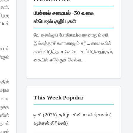
ார்.
மின்னல் சமையல் -30 வகை
ிறகு
ஸ்பெஷல் குறிப்புகள்
பிடக்
வே லைக்குப் போகிறவர்களானாலும் சரி,
இல்லத்தரசிகளானாலும் சரி... காலையில்
யின்
கண் விழித்த உடனேயே, 'சாப்பிடுவதற்கும்,
்கும்
கையில் எடுத்துச் செல்வ...
்தில்
 அரசு
This Week Popular
ரமான
ருந்த
டி சி (2026)-தமிழ் - சினிமா விமர்சனம் (
்ஸிஸ்
ஆக்சன் திரில்லர்)
தான்
மும்