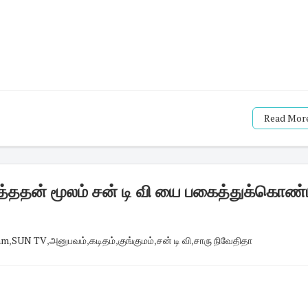
Read More
ித்ததன் மூலம் சன் டி வி யை பகைத்துக்கொண
am
,
SUN TV
,
அனுபவம்
,
கடிதம்
,
குங்குமம்
,
சன் டி வி
,
சாரு நிவேதிதா