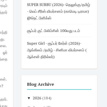
SUPER SUBBU (2026)- தெலுங்கு/தமிழ்
யும்
- வெப் சீரிஸ் விமர்சனம் (காமெடி டிராமா)
தார்
@நெட் பிளிக்ஸ்
சூப்பர் குட் பிலிம்சின் 100வது படம்
ாந்தி
்தது.
Super Girl - சூப்பர் கேர்ள் (2026)-
ல்லை.
ஆங்கிலம் /தமிழ் - சினிமா விமர்சனம் (
 ஓர்
ஆக்சன் திரில்லர்)
கத்தை
்கள்.
Blog Archive
ன?
▼
2026
(184)
தார்.
்போது