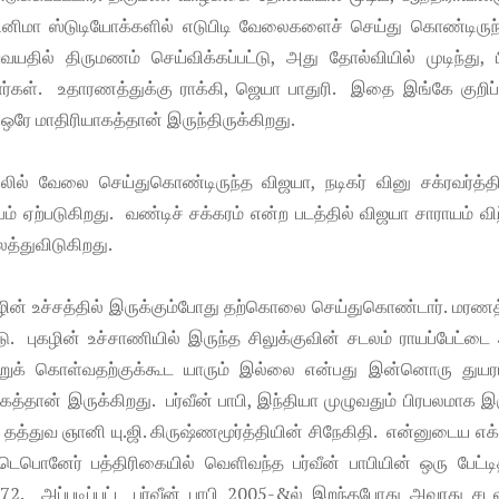
சினிமா ஸ்டுடியோக்களில் எடுபிடி வேலைகளைச் செய்து கொண்டிருந்த
தில் திருமணம் செய்விக்கப்பட்டு, அது தோல்வியில் முடிந்து, ப
ிறார்கள். உதாரணத்துக்கு ராக்கி, ஜெயா பாதுரி. இதை இங்கே குறிப்
ஒரே மாதிரியாகத்தான் இருந்திருக்கிறது.
்லில் வேலை செய்துகொண்டிருந்த விஜயா, நடிகர் வினு சக்ரவர்த்தி
ம் ஏற்படுகிறது. வண்டிச் சக்கரம் என்ற படத்தில் விஜயா சாராயம் விற
ைத்துவிடுகிறது.
 புகழின் உச்சத்தில் இருக்கும்போது தற்கொலை செய்துகொண்டார். மரணத
டு. புகழின் உச்சாணியில் இருந்த சிலுக்குவின் சடலம் ராயப்பேட்டை
்றுக் கொள்வதற்குக்கூட யாரும் இல்லை என்பது இன்னொரு துய
த்தான் இருக்கிறது. பர்வீன் பாபி, இந்தியா முழுவதும் பிரபலமாக இ
். தத்துவ ஞானி யு.ஜி. கிருஷ்ணமூர்த்தியின் சிநேகிதி. என்னுடைய எக
ெபொனேர் பத்திரிகையில் வெளிவந்த பர்வீன் பாபியின் ஒரு பேட்டி
72. அப்படிப்பட்ட பர்வீன் பாபி 2005-&ல் இறந்தபோது அவரது சடல