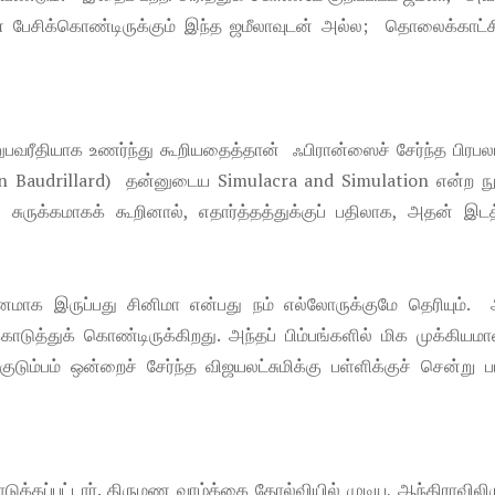
் பேசிக்கொண்டிருக்கும் இந்த ஜமீலாவுடன் அல்ல; தொலைக்காட்சி
பவரீதியாக உணர்ந்து கூறியதைத்தான் ஃபிரான்ஸைச் சேர்ந்த பிரப
an Baudrillard) தன்னுடைய Simulacra and Simulation என்ற நூ
சுருக்கமாகக் கூறினால், எதார்த்தத்துக்குப் பதிலாக, அதன் இட
தானமாக இருப்பது சினிமா என்பது நம் எல்லோருக்குமே தெரியும். 
டுத்துக் கொண்டிருக்கிறது. அந்தப் பிம்பங்களில் மிக முக்கியமா
ும்பம் ஒன்றைச் சேர்ந்த விஜயலட்சுமிக்கு பள்ளிக்குச் சென்று ப
கப்பட்டார். திருமண வாழ்க்கை தோல்வியில் முடிய, ஆந்திராவிலிர