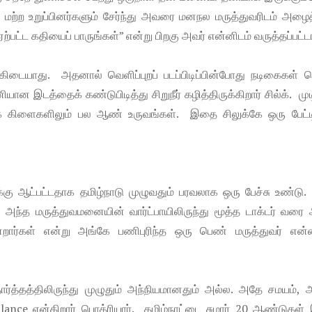
ன் மற்ற உறுப்பினர்களும் சேர்ந்து அவரை மனநல மருத்துவரிடம் அழைத
ற்பட்ட கதியைப் பாருங்கள்” என்று பிறகு அவர் என்னிடம் வருத்தப்பட்டா
ையாது. அதனால் வெளிப்புறப் படப்பிடிப்பின்போது நடிகைகள் பெ
ன இடத்தைக் கண்டுபிடித்து சிறுநீர் கழித்திருக்கிறார் சில்க். முட
ந்த மரக் கிளைகளிலும் பல ஆண் உருவங்கள். இதை சிலுக்கே ஒரு பேட்ட
்கு ஆட்பட்டதாக தமிழ்நாடு முழுவதும் பரவலாக ஒரு பேச்சு உண்டு.
அந்த மருத்துவமனையின் வார்ட்பாயிலிருந்து மூத்த டாக்டர் வரை 
ன்றார்கள் என்று அங்கே பணிபுரிந்த ஒரு பெண் மருத்துவர் என்ன
ார்த்தத்திலிருந்து முழுதும் அந்நியமானதும் அல்ல. அதே சமயம், 
lance என்கிறார் பொத்ரியார். தமிழ்நாட்டை சுமார் 20 ஆண்டுகள்