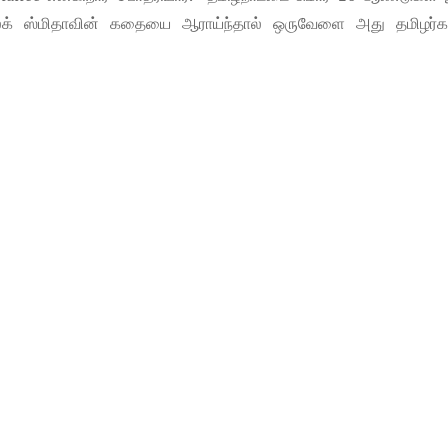
ில்க் ஸ்மிதாவின் கதையை ஆராய்ந்தால் ஒருவேளை அது தமிழர்க