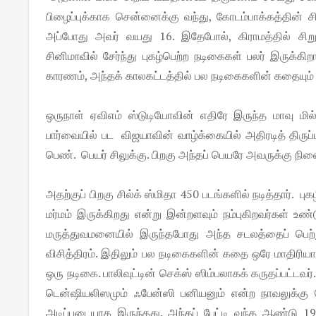
பிழைப்புக்காக சென்னைக்கு வந்து, கோடம்பாக்கத்தின் 
அப்போது அவர் வயது 16. இதேபோல், கிராமத்தில் சிறுவய
சினிமாவில் சேர்ந்து புகழ்பெற்ற நடிகைகள் பலர் இருக்க
காரணம், அந்தக் காலகட்டத்தில் பல நடிகைகளின் கதையும் 
ஒருநாள் ஏவிஎம் ஸ்டுடியோவின் எதிரே இருந்த மாவு மில
பார்வையில் பட விஜயாவின் வாழ்க்கையில் அதிரடித் திருப்ப
பெண். பெயர் சிலுக்கு. பிறகு அந்தப் பெயரே அவருக்கு நில
அதற்குப் பிறகு சில்க் ஸ்மிதா 450 படங்களில் நடித்தார்.
மர்மம் இருக்கிறது என்று இன்றளவும் நம்புகிறவர்கள் உண்
மருத்துவமனையில் இருந்தபோது அந்த சடலத்தைப் பெற
விசித்திரம். இதிலும் பல நடிகைகளின் கதை ஒரே மாதிரியாக
ஒரு நடிகை. பாலிவுட்டின் செக்ஸ் ஸிம்பலாகக் கருதப்பட்டவர
டென்ஷியலிஸமும் ஃபேன்ஸி பனியனும் என்ற நாவலுக்கு ட
அடிப்படையாக இருந்தது. அந்தப் பேட்டி வந்த ஆண்டு 19