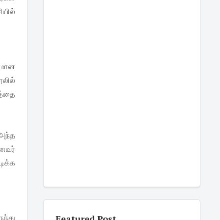
யில்
லமான
லில்
த்தை
அந்த
னவர்
டிக்க
ுந்து
Featured Post