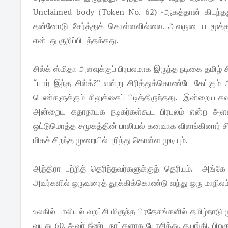
Unclaimed body (Token No. 62) -ஆகத்தான் கிடந்தது
தன்னோடு சேர்த்துக் கொள்ளவில்லை. அவருடைய மூத்த ச
என்பது குறிப்பிடத்தக்கது.
சில்க் ஸ்மிதா அளவுக்குப் பிரபலமாக இருந்த நடிகை தமிழ்
“யார் இந்த சில்க்?” என்று சிரித்துக்கொண்டே கேட்கும்
பெண்களுக்கும் சிலுக்கைப் பிடித்திருந்தது. இன்றைய க
அன்றைய கதாநாயக நடிகர்கள்கூட பிரபலம் என்ற அளவில்
ஒட்டுமொத்த சமூகத்தின் பாலியல் கனவாக விளங்கினார் சில
மிகச் சிறந்த முறையில் புரிந்து கொள்ள முடியும்.
ஆந்திரா பற்றித் தெரிந்தவர்களுக்குத் தெரியும். அங்கே
அவர்களில் ஒருவரைத் தூக்கிக்கொண்டு வந்து ஒரு மாநி
உலகில் பாலியல் வறட்சி மிகுந்த பிரதேசங்களில் தமிழ்நாடு
வயது 60. அவர் நீண்ட நாட்களாக யோசித்து, தயங்கி, பிற