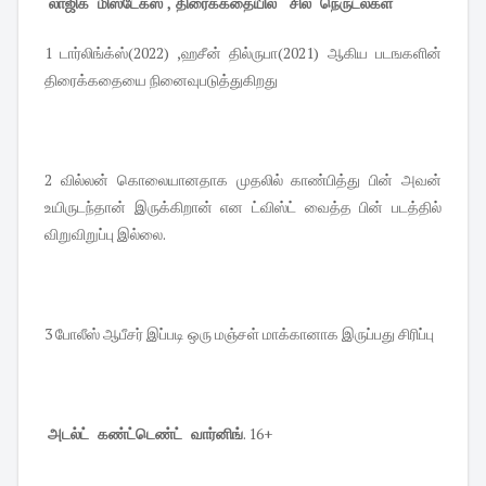
லாஜிக் மிஸ்டேக்ஸ் , திரைக்கதையில் சில நெருடல்கள்
1 டார்லிங்க்ஸ்(2022) ,ஹசீன் தில்ருபா(2021) ஆகிய படஙகளின்
திரைக்கதையை நினைவுபடுத்துகிறது
2 வில்லன் கொலையானதாக முதலில் காண்பித்து பின் அவன்
உயிருடந்தான் இருக்கிறான் என ட்விஸ்ட் வைத்த பின் படத்தில்
விறுவிறுப்பு இல்லை.
3 போலீஸ் ஆபீசர் இப்படி ஒரு மஞ்சள் மாக்கானாக இருப்பது சிரிப்பு
அடல்ட் கண்ட்டெண்ட் வார்னிங்
. 16+