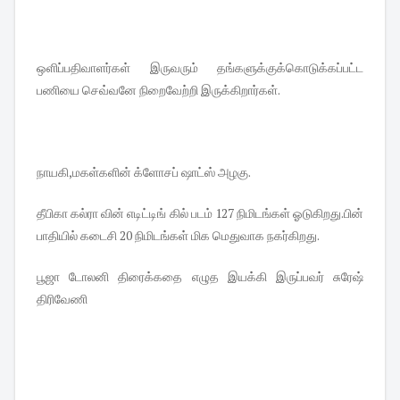
ஒளிப்பதிவாளர்கள் இருவரும் தங்களுக்குக்கொடுக்கப்பட்ட
பணியை செவ்வனே நிறைவேற்றி இருக்கிறார்கள்.
நாயகி,மகள்களின் க்ளோசப் ஷாட்ஸ் அழகு.
தீபிகா கல்ரா வின் எடிட்டிங் கில் படம் 127 நிமிடங்கள் ஓடுகிறது.பின்
பாதியில் கடைசி 20 நிமிடங்கள் மிக மெதுவாக நகர்கிறது.
பூஜா டோலனி திரைக்கதை எழுத இயக்கி இருப்பவர் சுரேஷ்
திரிவேணி