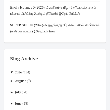
Enola Holmes 3 (2026)-ஆங்கிலம்/தமிழ் - சினிமா விமர்சனம்
(க்ரைம் மிஸ்ட்ரி டிடெக்டிவ் திரில்லர்)@நெட் பிளிக்ஸ்
SUPER SUBBU (2026)- தெலுங்கு/தமிழ் - வெப் சீரிஸ் விமர்சனம்
(காமெடி டிராமா) @நெட் பிளிக்ஸ்
Blog Archive
▼
2026
(184)
►
August
(7)
►
July
(31)
▼
June
(18)