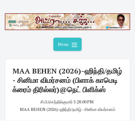
Skip
to
content
Menu
MAA BEHEN (2026)-ஹிந்தி/தமிழ்
- சினிமா விமர்சனம் (பிளாக் காமெடி
க்ரைம் திரில்லர்)@நெட் பிளிக்ஸ்
சி.பி.செந்தில்குமார்
·
5:28:00 PM
·
MAA BEHEN (2026)-ஹிந்தி/தமிழ் - சினிமா விமர்சனம்