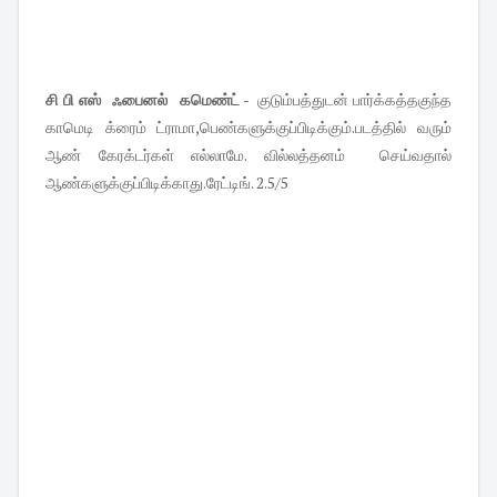
சி பி எஸ் ஃபைனல் கமெண்ட்
- குடும்பத்துடன் பார்க்கத்தகுந்த
காமெடி க்ரைம் ட்ராமா,பெண்களுக்குப்பிடிக்கும்
.படத்தில் வரும்
ஆண் கேரக்டர்கள் எல்லாமே. வில்லத்தனம் செய்வதால்
ஆண்களுக்குப்பிடிக்காது.ரேட்டி
ங். 2.5/5