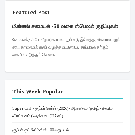
Featured Post
மின்னல் சமையல் -30 வகை ஸ்பெஷல் குறிப்புகள்
வே லைக்குப் போகிறவர்களானாலும் சரி, இல்லத்தரசிகளானாலும்
சரி... காலையில் கண் விழித்த உடனேயே, 'சாப்பிடுவதற்கும்,
கையில் எடுத்துச் செல்வ...
This Week Popular
Super Girl - சூப்பர் கேர்ள் (2026)- ஆங்கிலம் /தமிழ் - சினிமா
விமர்சனம் ( ஆக்சன் திரில்லர்)
சூப்பர் குட் பிலிம்சின் 100வது படம்