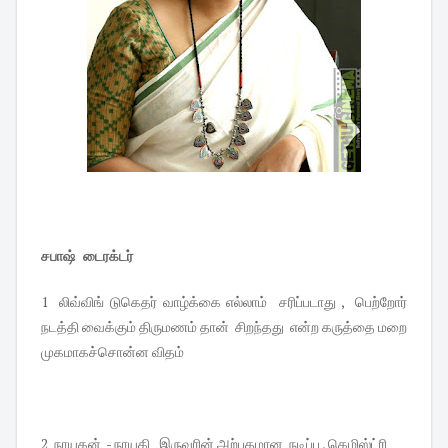
சபாஷ் டைரக்டர்
1 லிவ்விங் டுகெதர் வாழ்க்கை எல்லாம் சரிப்படாது , பெற்றோர்
நடத்தி வைக்கும் திருமணம் தான் சிறந்தது என்ற கருத்தை மறை
முகமாகச்சொன்ன விதம்
2 நாயகன் - நாயகி இருவரின் அற்புதமான நடிப்பு , கெமிஸ்ட்ரி