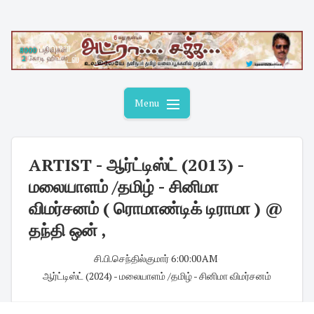
Skip
to
content
Menu
ARTIST - ஆர்ட்டிஸ்ட் (2013) -
மலையாளம் /தமிழ் - சினிமா
விமர்சனம் ( ரொமாண்டிக் டிராமா ) @
தந்தி ஒன் ,
சி.பி.செந்தில்குமார்
·
6:00:00 AM
·
ஆர்ட்டிஸ்ட் (2024) - மலையாளம் /தமிழ் - சினிமா விமர்சனம்