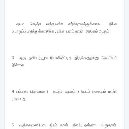
தயவு செஞ்சு மத்தவங்க சந்தோஷத்துக்காக நீங்க
பொறுப்பெடுத்துக்காதீங்க , உங்க பாரம் தான் அதிகம் ஆகும்
3 ஒரு ஓவியத்துல ரியாலிஸ்ட்டிக் இருக்கணும்னு அவசியம்
இல்லை
4 நம்மால பின்னால ( கடந்த காலம் ) போய் எதையும் மாற்ற
முடியாது
5 வஞ்சசனையோட நிறம் தான் நீலம், ஏன்னா அதுதான்