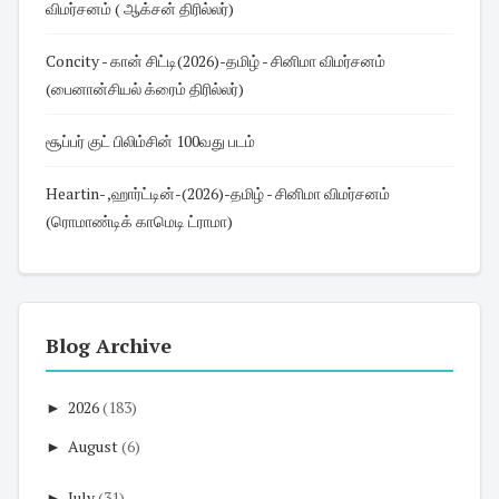
விமர்சனம் ( ஆக்சன் திரில்லர்)
Concity - கான் சிட்டி(2026)-தமிழ் - சினிமா விமர்சனம்
(பைனான்சியல் க்ரைம் திரில்லர்)
சூப்பர் குட் பிலிம்சின் 100வது படம்
Heartin- ,ஹார்ட்டின்-(2026)-தமிழ் - சினிமா விமர்சனம்
(ரொமாண்டிக் காமெடி ட்ராமா)
Blog Archive
►
2026
(183)
►
August
(6)
►
July
(31)