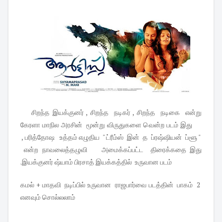
சிறந்த இயக்குனர் , சிறந்த நடிகர் , சிறந்த நடிகை என்று
கேரளா மாநில அரசின் மூன்று விருதுகளை வென்ற படம் இது
, பரித்தோஷ உத்தம் எழுதிய " ட்ரீம்ஸ் இன் த ப்ரஷ்ஷியன் ப்ளூ "
என்ற நாவலைத்தழுவி அமைக்கப்பட்ட திரைக்கதை இது
.இயக்குனர் ஷ்யாம் பிரசாத் இயக்கத்தில் உருவான படம்
கமல் + மாதவி நடிப்பில் உருவான ராஜபார்வை படத்தின் பாகம் 2
எனவும் சொல்லலாம்