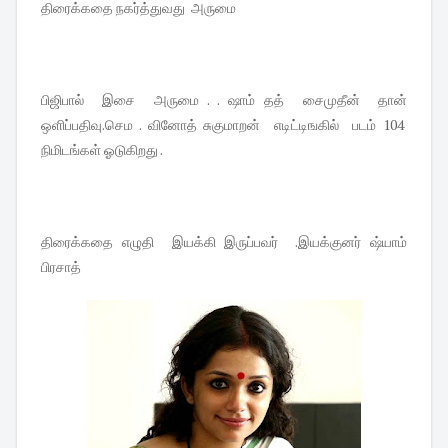
திரைக்கதை நகர்த்துவது அருமை
பிஜிபால் இசை அருமை . . ஷாம் தத் சைமுதீன் தான்
ஒளிப்பதிவு.செம . வினோத் சுகுமாறன் எடிட்டிஙகில் படம் 104
நிமிடங்கள் ஓடுகிறது .
திரைக்கதை எழுதி இயக்கி இருப்பவர் .இயக்குனர் ஷ்யாம்
பிரசாத்