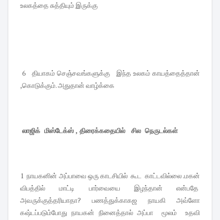
உலகத்தை சுத்தியும் இருக்கு
6 தியாகம் செஞ்சவங்களுக்கு இந்த உலகம் காயத்தைத்தான்
,கொடுக்கும். அதுதான் வாழ்க்கை
லாஜிக் மிஸ்டேக்ஸ் , திரைக்கதையில் சில நெருடல்கள்
1 நாயகனின் அப்பாவை ஒரு காடசியில் கூட காட்டவில்லை .மகன்
விபத்தில் மாட்டி பார்வையை இழந்தான் என்பதே
அவருக்குத்தரியாதா? பணத்துக்காகஜ நாயகி அவ்ளோ
கஷ்டப்படும்போது நாயகன் நினைத்தால் அப்பா மூலம் உதவி