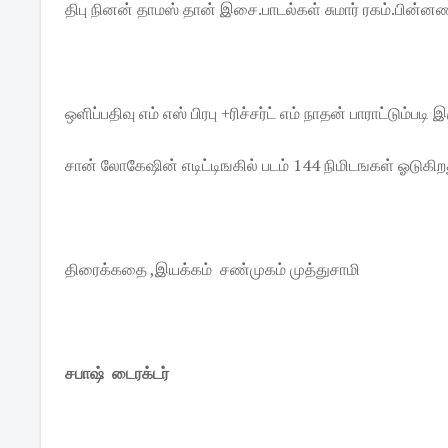
திபு நினன் தாமஸ் தான் இசை.பாடல்கள் சுமார் ரகம்.பின
ஒளிப்பதிவு எம் எஸ் பிரபு +ரிச்சர்ட் எம் நாதன் பாராட்டும்படி 
சான் லோகேஷின் எடிட்டிஙகில் படம் 144 நிமிடஙகள் ஓடுகிற
திரைக்கதை ,இயக்கம் சண்முகம் முத்துசாமி
சபாஷ் டைரக்டர்