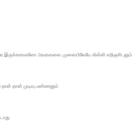
யார் வர இருக்காஙகளோ அவஙகளை. முளையிலேயே கிள்ளி எறிஞசிடனும்
 நான் தான் முடிவு பண்ணனும்
ூடாது