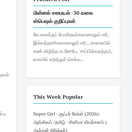
மின்னல் சமையல் -30 வகை
ஸ்பெஷல் குறிப்புகள்
வே லைக்குப் போகிறவர்களானாலும் சரி,
இல்லத்தரசிகளானாலும் சரி... காலையில்
கண் விழித்த உடனேயே, 'சாப்பிடுவதற்கும்,
கையில் எடுத்துச் செல்வ...
்தால்
This Week Popular
்பு.
Super Girl - சூப்பர் கேர்ள் (2026)-
ஆங்கிலம் /தமிழ் - சினிமா விமர்சனம் (
ஆக்சன் திரில்லர்)