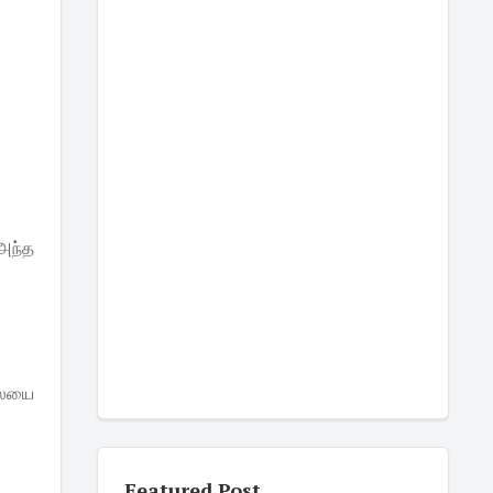
அந்த
லையை
Featured Post