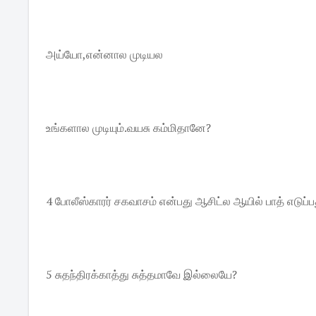
அய்யோ,என்னால முடியல
உங்களால முடியும்.வயசு கம்மிதானே?
4 போலீஸ்காரர் சகவாசம் என்பது ஆசிட்ல ஆயில் பாத் எடுப்
5 சுதந்திரக்காத்து சுத்தமாவே இல்லையே?