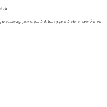
ஷாலினி
ம் சாம்ஸ் ,முருகானந்தம் ஆகியோர் நடிக்க அதிக சான்ஸ் இல்லை