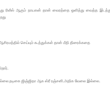
ு ரிலீஸ் ஆகும் நாயகன் தான் வைரத்தை ஒளித்து வைத்த இடத்து
ிறது
சிரமத்தில் செய்யும் கூத்துக்கள் தான் மீதி திரைக்கதை
றார்.
 இல்லை.நடிகை ஜிஞ்ஜிதா ஆக ஸ்ரீ ரஞ்சனி.அதிக வேலை இல்லை.