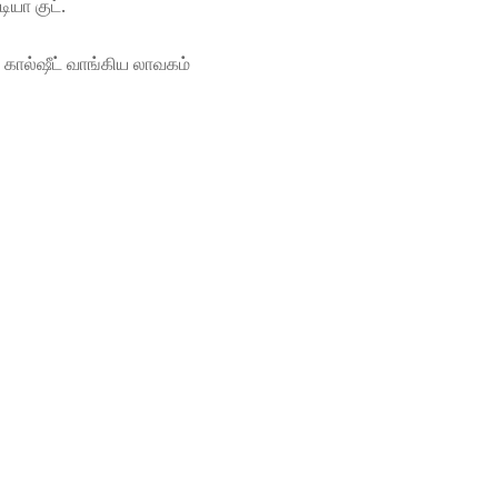
யா குட்.
 கால்ஷீட் வாங்கிய லாவகம்