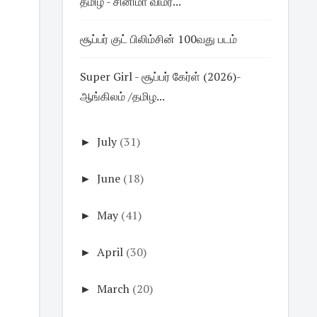
தமிழ் - சினிமா விமர...
சூப்பர் குட் பிலிம்சின் 100வது படம்
Super Girl - சூப்பர் கேர்ள் (2026)-
ஆங்கிலம் /தமிழ...
►
July
(31)
►
June
(18)
►
May
(41)
►
April
(30)
►
March
(20)