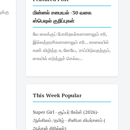
க்கு
மின்னல் சமையல் -30 வகை
ஸ்பெஷல் குறிப்புகள்
வே லைக்குப் போகிறவர்களானாலும் சரி,
இல்லத்தரசிகளானாலும் சரி... காலையில்
கண் விழித்த உடனேயே, 'சாப்பிடுவதற்கும்,
கையில் எடுத்துச் செல்வ...
This Week Popular
Super Girl - சூப்பர் கேர்ள் (2026)-
ஆங்கிலம் /தமிழ் - சினிமா விமர்சனம் (
ஆக்சன் திரில்லர்)