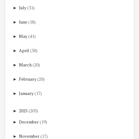
►
July
(31)
►
June
(18)
►
May
(41)
►
April
(30)
►
March
(20)
►
February
(20)
►
January
(17)
►
2025
(203)
►
December
(19)
►
November
(17)