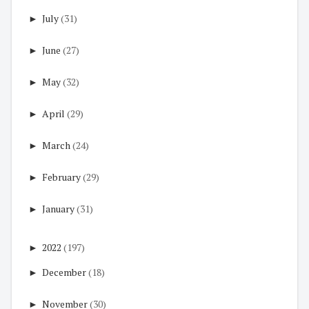
►
July
(31)
►
June
(27)
►
May
(32)
►
April
(29)
►
March
(24)
►
February
(29)
►
January
(31)
►
2022
(197)
►
December
(18)
►
November
(30)