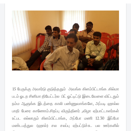
15 பேருக்கு அவார்டு குடுத்ததும் அவங்க கிளம்பிட்டாங்க .கில்மா
படம் ஓடற சினிமா தியேட்டர்ல பிட் ஓட்டிட்டு இடைவேளை விட்டதும்
நம்ம ஆளுங்க இடத்தை காலி பண்ணுவாங்களே, அப்படி ஹால்ல
பாதி பேரை காணோம்.சிறப்பு விருந்தினர் ,விழா ஏற்பாட்டாளர்கள்
உட்பட எல்லாரும் கிளம்பிட்டாங்க, அப்போ மணி 12.30 .இப்போ
மண்டபத்துல (ஹால்) சல சலப்பு ஏற்பட்டுச்சு.. பல ஊர்களில்