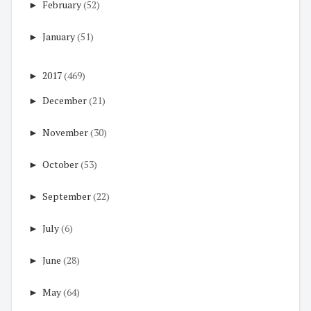
►
February
(52)
►
January
(51)
►
2017
(469)
►
December
(21)
►
November
(30)
►
October
(53)
►
September
(22)
►
July
(6)
►
June
(28)
►
May
(64)