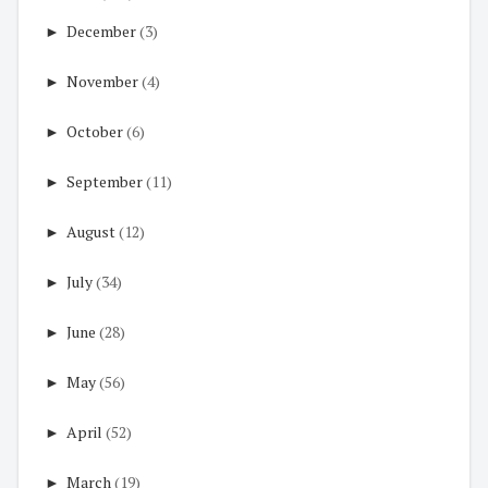
►
December
(3)
►
November
(4)
►
October
(6)
►
September
(11)
►
August
(12)
►
July
(34)
►
June
(28)
►
May
(56)
►
April
(52)
►
March
(19)