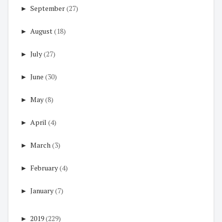
►
September
(27)
►
August
(18)
►
July
(27)
►
June
(30)
►
May
(8)
►
April
(4)
►
March
(3)
►
February
(4)
►
January
(7)
►
2019
(229)