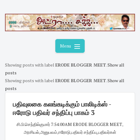
Skip
to
content
Menu
Showing posts with label
ERODE BLOGGER MEET
.
Show all
posts
Showing posts with label
ERODE BLOGGER MEET
.
Show all
posts
பதிவுலகை கலங்கடிக்கும் பாலிடிக்ஸ் -
ஈரோடு பதிவர் சந்திப்பு பாகம் 3
சி.பி.செந்தில்குமார்
·
7:54:00 AM
·
ERODE BLOGGER MEET
,
அரசியல்
,
அனுபவம்
,
ஈரோடு
,
பதிவர் சந்திப்பு
,
பதிவர்கள்