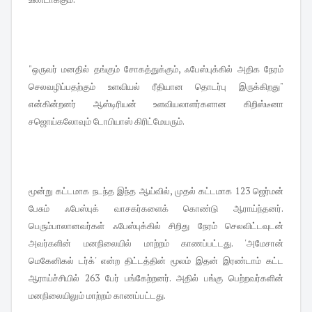
"ஒருவர் மனதில் தங்கும் சோகத்துக்கும், ஃபேஸ்புக்கில் அதிக நேரம்
செலவழிப்பதற்கும் உளவியல் ரீதியான தொடர்பு இருக்கிறது"
என்கின்றனர் ஆஸ்டிரியன் உளவியலாளர்களான கிறிஸ்டீனா
சஜொய்கலோவும் டோபியாஸ் கிரிட்மேயரும்.
மூன்று கட்டமாக நடந்த இந்த ஆய்வில், முதல் கட்டமாக 123 ஜெர்மன்
பேசும் ஃபேஸ்புக் வாசகர்களைக் கொண்டு ஆராய்ந்தனர்.
பெரும்பாலானவர்கள் ஃபேஸ்புக்கில் சிறிது நேரம் செலவிட்டவுடன்
அவர்களின் மனநிலையில் மாற்றம் காணப்பட்டது. 'அமேசான்
மெகேனிகல் டர்க்' என்ற திட்டத்தின் மூலம் இதன் இரண்டாம் கட்ட
ஆராய்ச்சியில் 263 பேர் பங்கேற்றனர். அதில் பங்கு பெற்றவர்களின்
மனநிலையிலும் மாற்றம் காணப்பட்டது.