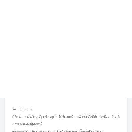
கோப்புப் படம்
நீங்கள் எவ்வித நோக்கமும் இல்லாமல் ஃபேஸ்புக்கில் அதிக நேரம்
செலவிடுகிறீர்களா?
உங்களது விழிகள் திரையை விட்டு நீங்காமல் இருக்கின்றதா?