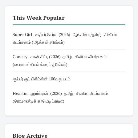
This Week Popular
Super Girl - சூப்பர் கேர்ள் (2026)- ஆங்கிலம் /தமிழ் - சினிமா
விமர்சனம் ( ஆக்சன் திரில்லர்)
Concity - கான் சிட்டி(2026)-தமிழ் - சினிமா விமர்சனம்
(பைனான்சியல் க்ரைம் திரில்லர்)
சூப்பர் குட் பிலிம்சின் 100வது படம்
Heartin- ,ஹார்ட்டின்-(2026)-தமிழ் - சினிமா விமர்சனம்
(ரொமாண்டிக் காமெடி ட்ராமா)
Blog Archive