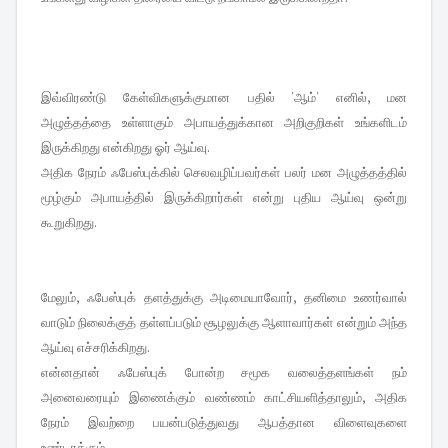
இவ்விரண்டு கேள்விகளுக்குமான பதில் 'ஆம்' எனில், மன
அழுத்தத்தை உள்ளாகும் அபாயத்துக்கான அறிகுறிகள் உங்களிடம்
இருக்கிறது என்கிறது ஓர் ஆய்வு.
அதிக நேரம் ஃபேஸ்புக்கில் செலவழிப்பவர்கள் பலர் மன அழுத்தத்தில்
மூழ்கும் அபாயத்தில் இருக்கிறார்கள் என்று புதிய ஆய்வு ஒன்று
கூறுகிறது.
மேலும், ஃபேஸ்புக் தளத்துக்கு அடிமையாவோர், தனிமை உணர்வால்
வாடும் நிலைக்குத் தள்ளப்படும் சூழலுக்கு ஆளாவார்கள் என்றும் அந்த
ஆய்வு எச்சரிக்கிறது.
என்னதான் ஃபேஸ்புக் போன்ற சமூக வலைத்தளங்கள் நம்
அனைவரையும் இணைக்கும் வண்ணம் காட்சியளித்தாலும், அதிக
நேரம் இவற்றை பயன்படுத்துவது ஆபத்தான விளைவுகளை
உண்டாக்கும்.