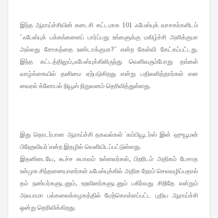
இந்த ஆராய்ச்சியின் கடைசி கட்டமாக 101 ஃபேஸ்புக் வாசகர்களிடம்
"ஃபேஸ்புக் பக்கங்களைப் பார்ப்பது உங்களுக்கு மகிழ்ச்சி அளிக்குமா
அல்லது சோகத்தை உண்டாக்குமா?" என்ற கேள்வி கேட்கப்பட்டது.
இந்த கட்டத்திலும்,ஃபேஸ்புக்கிலிருந்து வெளிவரும்போது தங்கள்
வாழ்க்கையில் தனிமை ஏற்படுகிறது என்று பதிலளித்தார்கள் என
வைரல் க்ளோபல் நியூஸ் நிறுவனம் தெரிவித்துள்ளது.
இது தொடர்பான ஆராய்ச்சி தகவல்கள் 'கம்பியூடர்ஸ் இன் ஹுயூமன்
பிஹேவியர்'என்ற இதழில் வெளியிடப்பட்டுள்ளது.
இதனிடையே, கூச்ச சுபாவம் உள்ளவர்கள், பிறரிடம் அதிகம் பேசாத
உள்முக சிந்தனையாளர்கள் ஃபேஸ்புக்கில் அதிக நேரம் செலவழிப்பதால்
தம் நண்பர்களுடனும், உறவினர்களுடனும் பகிர்வது சிறிதே என்றும்
அலபாமா பல்கலைக்கழகத்தில் மேற்கொள்ளப்பட்ட புதிய ஆராய்ச்சி
ஒன்று தெரிவிக்கிறது.