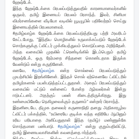
ஹேஷ்டேக்.
இந்த ஹேஷ்டேக்கை பிரபலப்படுத்துவதில் காரணமானவர்களில்
ஒருவர், தமிழ் இணையப் பிரபலம் பிரசாந்த். இவர், சினிமா
விமர்சனங்களை வீடியோ வடிவில் யூடியூபில் பதிவேற்றம் செய்து
இணையத்தில் பிரபலமானவர்.
#தமிழ்வாழ்க ஹேஷ்டேக்கை பிரபலப்படுத்தியது பற்றி அவரிடம்
கேட்டபோது, "இந்திய மொழிகளில் உருவாக்கப்படும் ஹேஷ்டேக்
சொற்களுக்கு ட்விட்டர் முக்கியத்துவம் கொடுப்பதை அறிந்தேன்.
அந்த வகையில் முதலில் ட்ரெண்டிங்கில் இடம்பெறும் தமிழ்
ஹேஷ்டேக், ஒரு நேர்மறை சிந்தனை கொண்டதாக இருக்க
வேண்டும் என்று கருதினேன்.
எனவே,
#தமிழ்வாழ்க
என்ற சொல்லைப் பிரபலப்படுத்தும்
முயற்சியில் இறங்கினேன். இந்தச் சொல் ஏற்கெனவே ட்விட்டரில்
தமிழர்களால் பயன்படுத்தப்பட்டதுதான். அதைப் பிரபலப்படுத்தும்
வகையில் மட்டும் என்னைப் போன்ற ஆர்வலர்கள் இன்று
ஈடுபட்டனர். அதற்குப் பலன் கிடைத்திருக்கிறது. இது
உண்மையிலேயே நெகிழவைக்கும் தருணம்" என்றார் பிரசாந்த்.
இதனிடையே, திமுக தலைவர் கருணாநிதி தனது அதிகாரபூர்வ
ட்விட்டர் பக்கத்தில், "உயிரையே குடிக்க வந்த எதிரியே ஆயினும்
உரிய மரியாதை அளிப்பதுதான் இந்த (தமிழ்) மண்ணுக்கே
சொந்தமான பண்பாடு.
#தமிழ்வாழ்க
" என்று குறும்பதிவிட்டு,
தமிழ் இணையவாசிகளின் கவனத்தை ஈர்த்தார்.
இந்திய நேரப்படி இன்று (செவ்வாய்க்கிழமை) இரவு 9