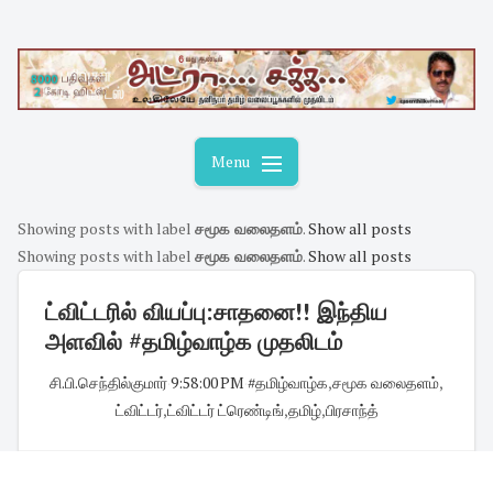
Skip
to
content
Menu
Showing posts with label
சமூக வலைதளம்
.
Show all posts
Showing posts with label
சமூக வலைதளம்
.
Show all posts
ட்விட்டரில் வியப்பு:சாதனை!! இந்திய
அளவில் #தமிழ்வாழ்க முதலிடம்
சி.பி.செந்தில்குமார்
·
9:58:00 PM
·
#தமிழ்வாழ்க
,
சமூக வலைதளம்
,
ட்விட்டர்
,
ட்விட்டர் ட்ரெண்டிங்
,
தமிழ்
,
பிரசாந்த்