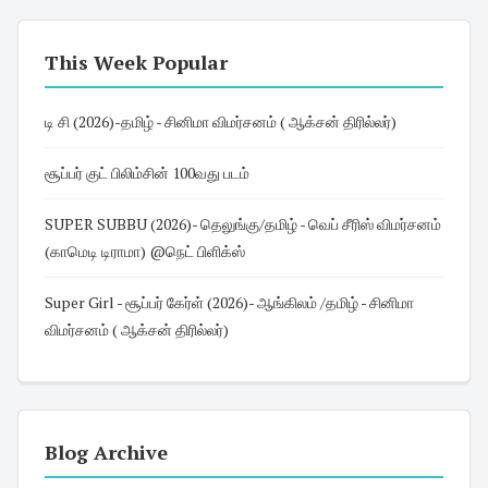
This Week Popular
டி சி (2026)-தமிழ் - சினிமா விமர்சனம் ( ஆக்சன் திரில்லர்)
சூப்பர் குட் பிலிம்சின் 100வது படம்
SUPER SUBBU (2026)- தெலுங்கு/தமிழ் - வெப் சீரிஸ் விமர்சனம்
(காமெடி டிராமா) @நெட் பிளிக்ஸ்
Super Girl - சூப்பர் கேர்ள் (2026)- ஆங்கிலம் /தமிழ் - சினிமா
விமர்சனம் ( ஆக்சன் திரில்லர்)
Blog Archive