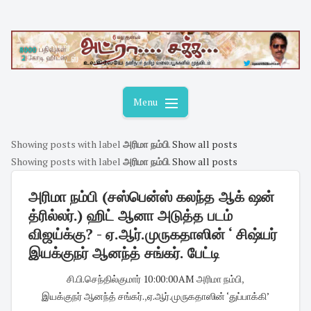
Skip
to
content
Menu
Showing posts with label
அரிமா நம்பி
.
Show all posts
Showing posts with label
அரிமா நம்பி
.
Show all posts
அரிமா நம்பி (சஸ்பென்ஸ் கலந்த ஆக் ஷன்
த்ரில்லர்.) ஹிட் ஆனா அடுத்த படம்
விஜய்க்கு? - ஏ.ஆர்.முருகதாஸின் ‘ சிஷ்யர்
இயக்குநர் ஆனந்த் சங்கர். பேட்டி
சி.பி.செந்தில்குமார்
·
10:00:00 AM
·
அரிமா நம்பி
,
இயக்குநர் ஆனந்த் சங்கர்.
,
ஏ.ஆர்.முருகதாஸின் ‘துப்பாக்கி’