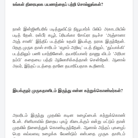
உங்கள் திரையுலக பயணத்தைப் பற்றி சொல்லுங்கள்?
நான் இன்ஜினீயரிங் படித்துவிட்டு நியூயார்க் பிலிம் அகாடமியில்
படித் தேன். ரன்பீர் கபூர், ப்ரியங்கா சோப்ரா நடிச்ச ‘அஞ்சானா
அஞ் சானி’ இந்திப் படத்தில் உதவி இயக்கு நராக இருந்தேன்.
பிறகு முருக தாஸ் சாரிடம் ‘ஏழாம் அறிவு’ படத் திலும், ‘துப்பாக்கி’
படத்திலும் பணி யாற்றினேன். தயாரிப்பாளர் தாணு விடம் ‘அரிமா
நம்பி’ கதையை பத்தி ஆலோசிக்கத்தான் சென்றேன். ஆனால்
அவர், இந்தப் படத்தை தானே தயாரிப்பதாக கூறினார்.
இயக்குநர் முருகதாஸிடம் இருந்து என்ன கற்றுக்கொண்டீர்கள்?
அவரிடம் இருந்து முதலில் கடின உழைப்பைக் கற்றுக்கொண்
டேன். சினிமாவில் நிறைய புகழ் கிடைக்கும் என்று மட்டும் தான்
முதலில் நினைத்துக் கொண்டிருந்தேன். ஆனால் அந்தப் புகழைப்
பெற எவ்வளவு உழைக்க வேண்டும் என்பதை முருக தாசிடம்