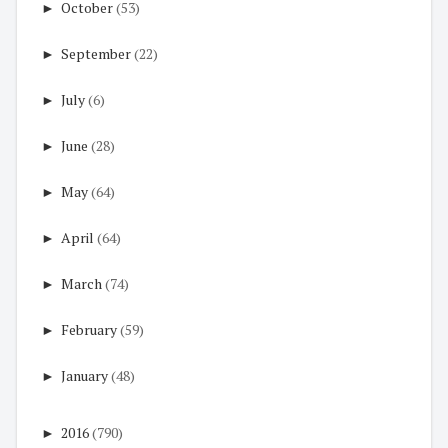
►
October
(53)
►
September
(22)
►
July
(6)
►
June
(28)
►
May
(64)
►
April
(64)
►
March
(74)
►
February
(59)
►
January
(48)
►
2016
(790)