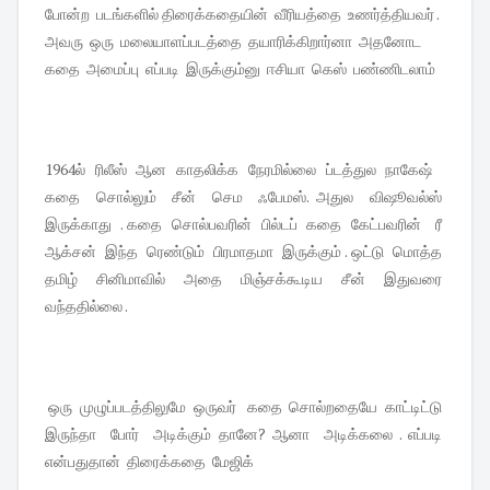
போன்ற படங்களில் திரைக்கதையின் வீரியத்தை உணர்த்தியவர் .
அவரு ஒரு மலையாளப்படத்தை தயாரிக்கிறார்னா அதனோட
கதை அமைப்பு எப்படி இருக்கும்னு ஈசியா கெஸ் பண்ணிடலாம்
1964ல் ரிலீஸ் ஆன காதலிக்க நேரமில்லை ப்டத்துல நாகேஷ்
கதை சொல்லும் சீன் செம ஃபேமஸ். அதுல விஷூவல்ஸ்
இருக்காது . கதை சொல்பவரின் பில்டப் கதை கேட்பவரின் ரீ
ஆக்சன் இந்த ரெண்டும் பிரமாதமா இருக்கும் . ஒட்டு மொத்த
தமிழ் சினிமாவில் அதை மிஞ்சக்கூடிய சீன் இதுவரை
வந்ததில்லை .
ஒரு முழுப்படத்திலுமே ஒருவர் கதை சொல்றதையே காட்டிட்டு
இருந்தா போர் அடிக்கும் தானே? ஆனா அடிக்கலை . எப்படி
என்பதுதான் திரைக்கதை மேஜிக்