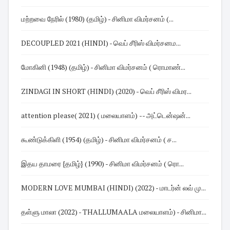
மற்றவை நேரில் (1980) (தமிழ்) - சினிமா விமர்சனம் (...
DECOUPLED 2021 (HINDI) - வெப் சீரிஸ் விமர்சனம...
மோகினி (1948) (தமிழ்) - சினிமா விமர்சனம் ( ரொமாண்...
ZINDAGI IN SHORT (HINDI) (2020) - வெப் சீரிஸ் விமர...
attention please( 2021) ( மலையாளம்) -- அட்டென்ஷன்...
கூண்டுக்கிளி (1954) (தமிழ்) - சினிமா விமர்சனம் ( ச...
இதய தாமரை {தமிழ்} (1990) - சினிமா விமர்சனம் ( ரொ...
MODERN LOVE MUMBAI (HINDI) (2022) - மாடர்ன் லவ் மு...
தள்ளு மாலா (2022) - THALLUMAALA மலையாளம்) - சினிமா...