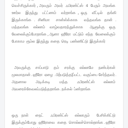
வெச்சிருக்கார் , அவரும் அவர் ஃபிரண்ட்ஸ் 4 பேரும் அவங்க
ஊர்ல இருந்து பட்ட்ணம் வர்றாங்க , ஒரு வீட்டில் தங்கி
இருக்காங்க . சினிமா சான்ஸ்க்காக வந்தவங்க தான் .
மத்தவங்க எல்லாம் வாழ்வதாரத்துக்காக ஆளுக்கு ஒரு
வேலைக்குப்போறாங்க , ஆனா ஹீரோ மட்டும் எந்த வேலைக்கும்
போகாம ரூம்ல இருந்து கதை ரெடி பண்ணிட்டு இருக்கார்
அவருக்கு சாப்பாடு தம் சரக்கு எல்லாமே நண்பர்கள்
மூலமாதான் . ஹீரோ ஏழை . பிற்படுத்த[ப்பட்ட வகுப்பை சேர்ந்தவர் .
அதனால அடிக்கடி மத்த ஃபிரண்ட்ஸ் எல்லாம்
அவரைக்கேவலப்படுத்தறாங்க . நக்கல் ப்ண்றாங்க
ஒரு நாள் நைட் ஃபிரண்ட்ஸ் எல்லாரும் பேசிக்கிட்டு
இருக்கும்போது ஹீரோவை கதை சொல்லச்சொல்றாங்க . ஹீரோ