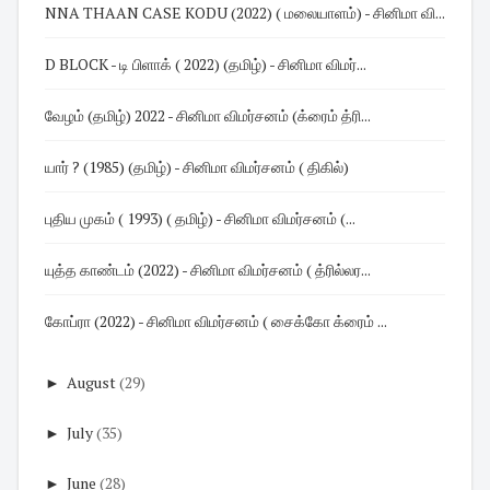
NNA THAAN CASE KODU (2022) ( மலையாளம்) - சினிமா வி...
D BLOCK - டி பிளாக் ( 2022) (தமிழ்) - சினிமா விமர்...
வேழம் (தமிழ்) 2022 - சினிமா விமர்சனம் (க்ரைம் த்ரி...
யார் ? (1985) (தமிழ்) - சினிமா விமர்சனம் ( திகில்)
புதிய முகம் ( 1993) ( தமிழ்) - சினிமா விமர்சனம் (...
யுத்த காண்டம் (2022) - சினிமா விமர்சனம் ( த்ரில்லர...
கோப்ரா (2022) - சினிமா விமர்சனம் ( சைக்கோ க்ரைம் ...
►
August
(29)
►
July
(35)
►
June
(28)