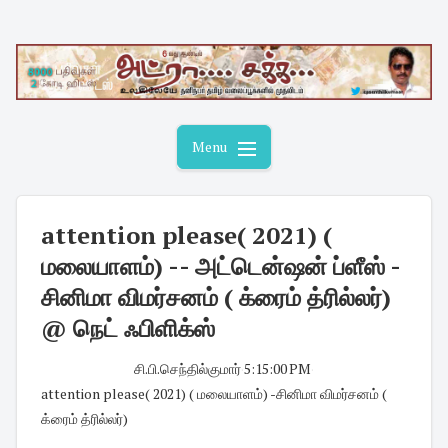
Skip
to
content
Menu
attention please( 2021) (
மலையாளம்) -- அட்டென்ஷன் ப்ளீஸ் -
சினிமா விமர்சனம் ( க்ரைம் த்ரில்லர்)
@ நெட் ஃபிளிக்ஸ்
சி.பி.செந்தில்குமார்
·
5:15:00 PM
·
attention please( 2021) ( மலையாளம்) -சினிமா விமர்சனம் (
க்ரைம் த்ரில்லர்)