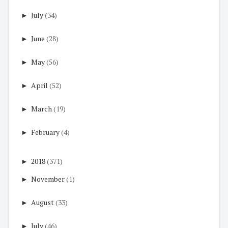
►
July
(34)
►
June
(28)
►
May
(56)
►
April
(52)
►
March
(19)
►
February
(4)
►
2018
(371)
►
November
(1)
►
August
(33)
►
July
(46)