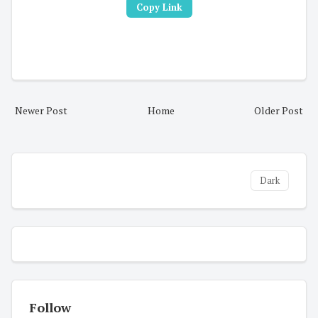
Copy Link
Newer Post
Home
Older Post
Dark
Follow