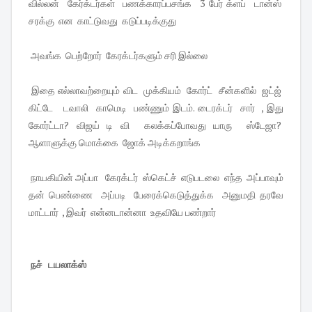
வில்லன் கேர்க்டர்கள் பணக்காரப்பசங்க 3 பேர் க்ளப் டான்ஸ்
சரக்கு என காட்டுவது கடுப்படிக்குது
அவங்க பெற்றோர் கேரக்டர்களும் சரி இல்லை
இதை எல்லாவற்றையும் விட முக்கியம் கோர்ட் சீன்களில் ஜட்ஜ்
கிட்டே டவாலி காமெடி பண்ணும் இடம். டைரக்டர் சார் , இது
கோர்ட்டா? விஜய் டி வி கலக்கப்போவது யாரு ஸ்டேஜா?
ஆளாளுக்கு மொக்கை ஜோக் அடிக்கறாங்க
நாயகியின் அப்பா கேரக்டர் ஸ்கெட்ச் எடுபடலை எந்த அப்பாவும்
தன் பெண்ணை அப்படி பேரைக்கெடுத்துக்க அனுமதி தரவே
மாட்டார் , இவர் என்னடான்னா உதவியே பண்றார்
நச் டயலாக்ஸ்