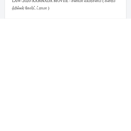
LAW-2020-KANNADA MOVIIE - சினிமா விமர்சனம் ( க்ரைம்
த்ரில்லர் கோர்ட் ட்ராமா )