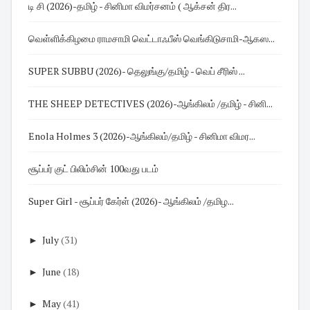
டி சி (2026)-தமிழ் - சினிமா விமர்சனம் ( ஆக்சன் திர...
வெள்ளிக்கிழமை ராமசாமி வெட்டாஃபீஸ் வெங்கிடுசாமி-ஆகஸ...
SUPER SUBBU (2026)- தெலுங்கு/தமிழ் - வெப் சீரிஸ் ...
THE SHEEP DETECTIVES (2026)-ஆங்கிலம் /தமிழ் - சினி...
Enola Holmes 3 (2026)-ஆங்கிலம்/தமிழ் - சினிமா விமர...
சூப்பர் குட் பிலிம்சின் 100வது படம்
Super Girl - சூப்பர் கேர்ள் (2026)- ஆங்கிலம் /தமிழ...
►
July
(31)
►
June
(18)
►
May
(41)