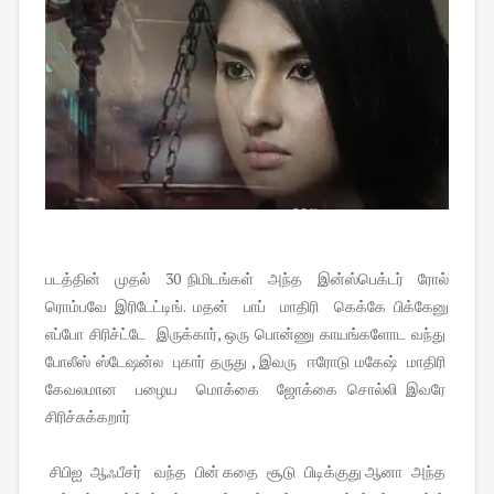
படத்தின் முதல் 30 நிமிடங்கள் அந்த இன்ஸ்பெக்டர் ரோல்
ரொம்பவே இரிடேட்டிங். மதன் பாப் மாதிரி கெக்கே பிக்கேனு
எப்போ சிரிச்ட்டே இருக்கார், ஒரு பொன்ணு காயங்களோட வந்து
போலீஸ் ஸ்டேஷன்ல புகார் தருது , இவரு ஈரோடு மகேஷ் மாதிரி
கேவலமான பழைய மொக்கை ஜோக்கை சொல்லி இவரே
சிரிச்சுக்கறார்
சிபிஐ ஆஃபீசர் வந்த பின் கதை சூடு பிடிக்குது ஆனா அந்த