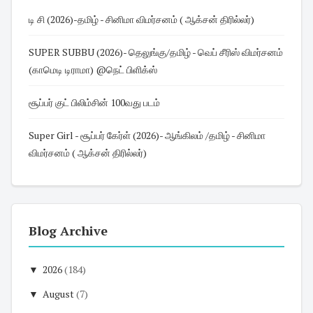
டி சி (2026)-தமிழ் - சினிமா விமர்சனம் ( ஆக்சன் திரில்லர்)
SUPER SUBBU (2026)- தெலுங்கு/தமிழ் - வெப் சீரிஸ் விமர்சனம்
(காமெடி டிராமா) @நெட் பிளிக்ஸ்
சூப்பர் குட் பிலிம்சின் 100வது படம்
Super Girl - சூப்பர் கேர்ள் (2026)- ஆங்கிலம் /தமிழ் - சினிமா
விமர்சனம் ( ஆக்சன் திரில்லர்)
Blog Archive
▼
2026
(184)
▼
August
(7)