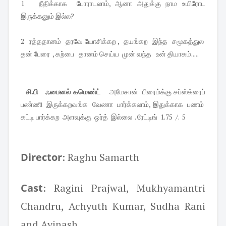
1 நீதிக்காக போராடலாம், ஆனா அதுக்கு நாம உயிரோட
இருக்கனும் இல்ல?
2 ரத்ததானம் தரவே யோசிக்கற , தயங்கற இந்த சமூகத்துல
தன் பேரை , கற்பை தானம் செய்ய முன் வந்த உன் தியாகம்.....
சி.பி ஃபைனல் கமெண்ட்
அமேசான் பிரைம்க்கு சப்ஸ்க்ரைப்
பண்ணி இருக்கறவங்க வேணா பார்க்கலாம், இதுக்காக பணம்
கட்டி பார்க்கற அளவுக்கு ஒர்த் இல்லை . ரேட்டிங் 1.75 /. 5
Director
: Raghu Samarth
Cast
: Ragini Prajwal, Mukhyamantri
Chandru, Achyuth Kumar, Sudha Rani
and Avinash