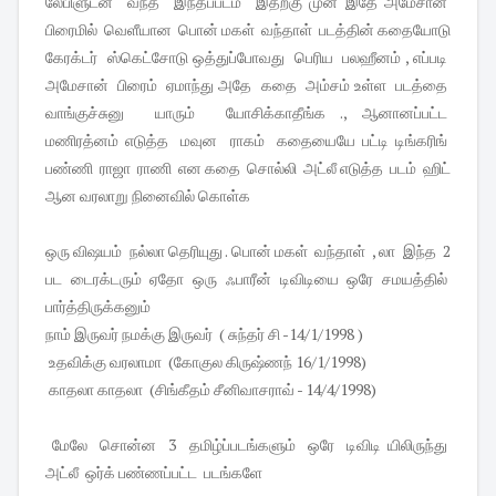
லேபிளுடன் வந்த இந்தபப்டம் இதற்கு முன் இதே அமேசான்
பிரைமில் வெளீயான பொன் மகள் வந்தாள் படத்தின் கதையோடு
கேரக்டர் ஸ்கெட்சோடு ஒத்துப்போவது பெரிய பலஹீனம் , எப்படி
அமேசான் பிரைம் ஏமாந்து அதே கதை அம்சம் உள்ள படத்தை
வாங்குச்சுனு யாரும் யோசிக்காதீங்க ., ஆனானப்பட்ட
மணிரத்னம் எடுத்த மவுன ராகம் கதையையே பட்டி டிங்கரிங்
பண்ணி ராஜா ராணி என கதை சொல்லி அட்லீ எடுத்த படம் ஹிட்
ஆன வரலாறு நினைவில் கொள்க
ஒரு விஷயம் நல்லா தெரியுது . பொன் மகள் வந்தாள் , லா இந்த 2
பட டைரக்டரும் ஏதோ ஒரு ஃபாரீன் டிவிடியை ஒரே சமயத்தில்
பார்த்திருக்கனும்
நாம் இருவர் நமக்கு இருவர் ( சுந்தர் சி -14/1/1998 )
உதவிக்கு வரலாமா (கோகுல கிருஷ்ணந் 16/1/1998)
காதலா காதலா (சிங்கீதம் சீனிவாசராவ் - 14/4/1998)
மேலே சொன்ன 3 தமிழ்ப்படங்களும் ஒரே டிவிடி யிலிருந்து
அட்லீ ஒர்க் பண்ணப்பட்ட படங்களே