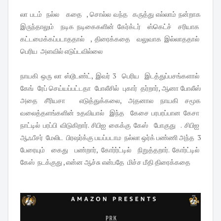
லா படம் நல்ல கதை , சொல்ல வந்த கருத்து எல்லாம் நன்றாக
இருந்தாலும் நடிக நடிகைகளின் கேர்க்டர் ஸ்கெட்ச் சரியாக
கட்டமைக்கப்படாததால் , திரைக்கதை வலுவாக இல்லாததால்
பெரிய அளவில் எடுப்டவில்லை
நாயகி ஒரு லா ஸ்டூடண்ட், இவர் 3 பெரிய இடத்துப்பசங்களால்
கேங் ரேப் செய்யப்பட்டதா போலீசில் புகார் தர்றார், ஆனா போலீஸ்
அதை சீரியசா எடுத்துக்கலை, அதனால நாயகி சமூக
வலைத்தளங்களின் உதவியால் இந்த கேசை பரபரப்பான கேசா
நாட்டில் பரப்பி விடுகிறார். சிபிஐ கைக்கு கேஸ் போகுது . சிபிஐ
ஆஃபீசர் மேலிட பிரஷர்க்கு பயப்படாம நல்லா ஒர்க் பண்ணி அந்த 3
பேரையும் கைது பண்றார், கோர்ர்ட்டில் நிறுத்தறார். கோர்ட்டில்
கேஸ் நடக்குது , என்ன ஆச்சு என்பதே மிச்ச மீதி திரைக்கதை