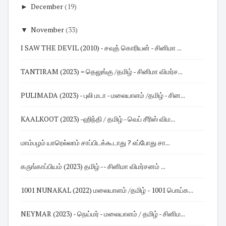
►
December
(19)
▼
November
(33)
I SAW THE DEVIL (2010) - சவுத் கொரியன் - சினிமா ...
TANTIRAM (2023) = தெலுங்கு /தமிழ் - சினிமா விமர்ச...
PULIMADA (2023) - புலி மடா - மலையாளம் /தமிழ் - சின...
KAALKOOT (2023) -ஹிந்தி / தமிழ் - வெப் சீரிஸ் விம...
மாம்பழம் யாரெல்லாம் சாப்பிடக்கூடாது ? எப்போது சா...
கருங்காப்பியம் (2023) தமிழ் -- சினிமா விமர்சனம் ...
1001 NUNAKAL (2022) மலையாளம் /தமிழ் - 1001 பொய்க...
NEYMAR (2023) - நெய்மர் - மலையாளம் / தமிழ் - சினிம...