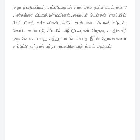
சிறு தானியங்கள் சாப்பிடுவதால் ஏராளமான நன்மைகள் உண்டு
, சர்கக்ரை வியாதி உள்ளவர்கள் , ஹைப்பர் டென்சன் எனப்படும்
பிளட் பிரஷர் உள்ளவர்கள் , அதிக உடல் எடை கொண்டவர்கள் ,
வெயிட் லாஸ் புரோகிராமில் ஈடுபடுபவர்கள் ரெகுலராக தினசரி
ஒரு வேளையாவது சத்து மாவில் செய்த இட்லி தோசைகளை
சாப்பிட்டு வந்தால் பத்து நாட்களில் மாற்றங்கள் தெரியும்.