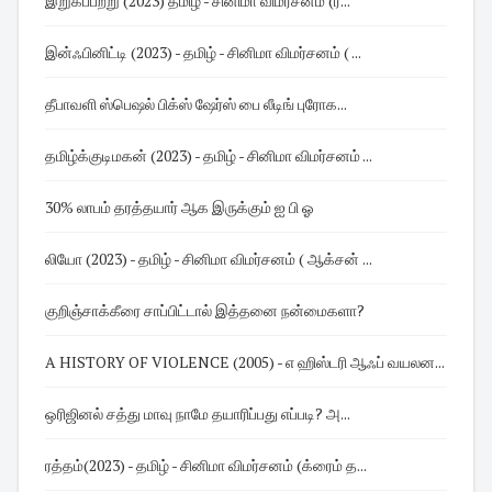
இறுகப்பற்று (2023) தமிழ் - சினிமா விமர்சனம் (ர...
இன்ஃபினிட்டி (2023) - தமிழ் - சினிமா விமர்சனம் ( ...
தீபாவளி ஸ்பெஷல் பிக்ஸ் ஷேர்ஸ் பை லீடிங் புரோக...
தமிழ்க்குடிமகன் (2023) - தமிழ் - சினிமா விமர்சனம் ...
30% லாபம் தரத்தயார் ஆக இருக்கும் ஐ பி ஓ
லியோ (2023) - தமிழ் - சினிமா விமர்சனம் ( ஆக்சன் ...
குறிஞ்சாக்கீரை சாப்பிட்டால் இத்தனை நன்மைகளா?
A HISTORY OF VIOLENCE (2005) - எ ஹிஸ்டரி ஆஃப் வயலன...
ஒரிஜினல் சத்து மாவு நாமே தயாரிப்பது எப்படி? அ...
ரத்தம்(2023) - தமிழ் - சினிமா விமர்சனம் (க்ரைம் த...