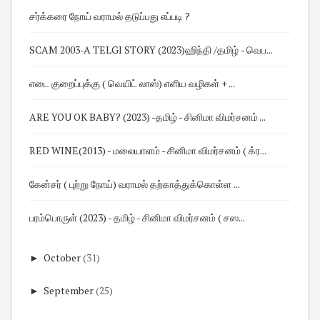
சர்க்கரை நோய் வராமல் தடுப்பது எப்படி ?
SCAM 2003-A TELGI STORY (2023)ஹிந்தி /தமிழ் - வெப...
எடை குறைப்புக்கு ( வெயிட் லாஸ்) எளிய வழிகள் + ...
ARE YOU OK BABY? (2023) -தமிழ் - சினிமா விமர்சனம் ...
RED WINE(2013) - மலையாளம் - சினிமா விமர்சனம் ( க்ர...
கேன்சர் ( புற்று நோய்) வராமல் தற்காத்துக்கொள்ள ...
பரம்பொருள் (2023) - தமிழ் - சினிமா விமர்சனம் ( சஸ...
►
October
(31)
►
September
(25)