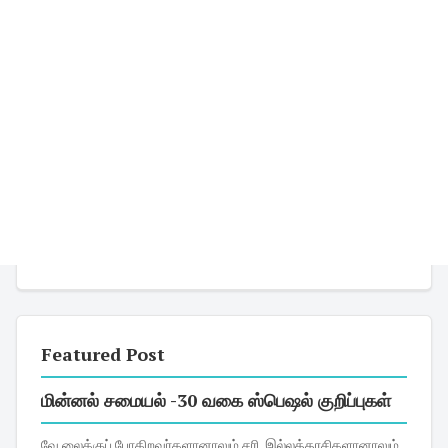
Featured Post
மின்னல் சமையல் -30 வகை ஸ்பெஷல் குறிப்புகள்
வே லைக்குப் போகிறவர்களானாலும் சரி, இல்லத்தரசிகளானாலும்