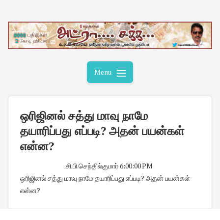
Skip
to
content
Menu
ஒரிஜினல் சத்து மாவு நாமே
தயாரிப்பது எப்படி? அதன் பயன்கள்
என்ன?
சி.பி.செந்தில்குமார்
·
6:00:00 PM
·
ஒரிஜினல் சத்து மாவு நாமே தயாரிப்பது எப்படி? அதன் பயன்கள்
என்ன?