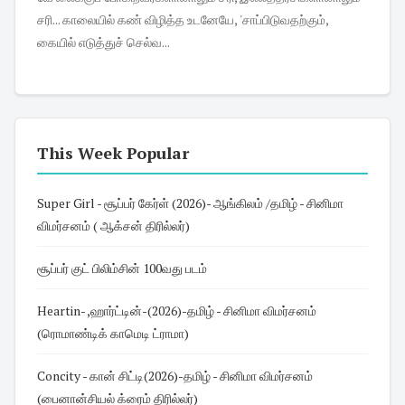
சரி... காலையில் கண் விழித்த உடனேயே, 'சாப்பிடுவதற்கும்,
கையில் எடுத்துச் செல்வ...
This Week Popular
Super Girl - சூப்பர் கேர்ள் (2026)- ஆங்கிலம் /தமிழ் - சினிமா
விமர்சனம் ( ஆக்சன் திரில்லர்)
சூப்பர் குட் பிலிம்சின் 100வது படம்
Heartin- ,ஹார்ட்டின்-(2026)-தமிழ் - சினிமா விமர்சனம்
(ரொமாண்டிக் காமெடி ட்ராமா)
Concity - கான் சிட்டி(2026)-தமிழ் - சினிமா விமர்சனம்
(பைனான்சியல் க்ரைம் திரில்லர்)