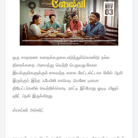
ஒரு சாதாரண கதைக்கருவை எடுத்துக்கொண்டு நல்ல
திரைக்கதை அமைத்து வெற்றி பெறுவது கேரள
இயக்குநர்களுக்குக் கைவந்த கலை . லேட்டஸ்ட்டாக ரிலீஸ் ஆகி
இருக்கும் இந்த ஃபேமிலி காமெடி மெலோ டிராமா
தியேட்டர்களில் வெற்றிக்கொடி நாட்டி இப்போது ஓடிடி யிலும்
ஹிட் ஆகி இருக்கிறது
ஸ்பாய்லர் அலெர்ட்