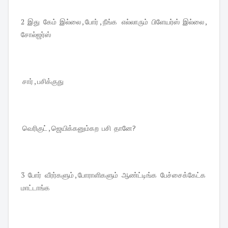
2 இது கேம் இல்லை , போர் , நீங்க எல்லாரும் பிளேயர்ஸ் இல்லை ,
சோல்ஜர்ஸ்
சார் , பசிக்குது
வெரிகுட் , ஜெயிக்கனும்கற பசி தானே?
3 போர் வீரர்களும் , போராளிகளும் ஆண்ட்டிங்க பேச்சைக்கேட்க
மாட்டாங்க