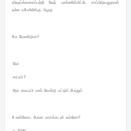
விஷய்ங்களைப்பற்றி ஷேர் பண்ணிக்கிட்டே சாப்பிடுவதுதான்
நல்ல ஃபேமிலிக்கு அழகு
8 டீ வேண்டுமா?
நோ
காஃபி ?
நோ. வைஃபி பாஸ் வோர்டு மட்டும் போதும்
8 என்னோட போன மாசக்கடன் எவ்ளோ?
ரூ 3500