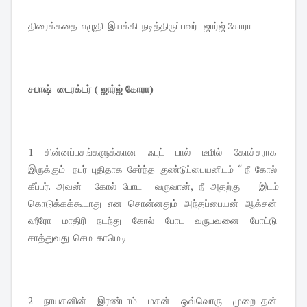
திரைக்கதை எழுதி இயக்கி நடித்திருப்பவர் ஜார்ஜ் கோரா
சபாஷ் டைரக்டர் ( ஜார்ஜ் கோரா)
1 சின்னப்பசங்களுக்கான ஃபுட் பால் டீமில் கோச்சராக
இருக்கும் நபர் புதிதாக சேர்ந்த குண்டுப்பையனிடம் “ நீ கோல்
கீப்பர். அவன் கோல் போட வருவான், நீ அதற்கு இடம்
கொடுக்கக்கூடாது என சொன்னதும் அந்தப்பையன் ஆக்சன்
ஹீரோ மாதிரி நடந்து கோல் போட வருபவனை போட்டு
சாத்துவது செம காமெடி
2 நாயகனின் இரண்டாம் மகன் ஒவ்வொரு முறை தன்