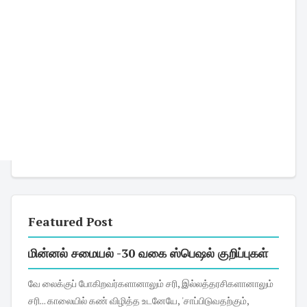
Featured Post
மின்னல் சமையல் -30 வகை ஸ்பெஷல் குறிப்புகள்
வே லைக்குப் போகிறவர்களானாலும் சரி, இல்லத்தரசிகளானாலும்
சரி... காலையில் கண் விழித்த உடனேயே, 'சாப்பிடுவதற்கும்,