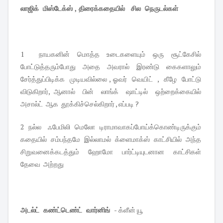
லாஜிக் மிஸ்டேக்ஸ் , திரைக்கதையில் சில நெருடல்கள்
1 நாயகனின் மொத்த உடைகளையும் ஒரு சூட்கேசில்
போட்டுத்தரும்போது அதை அவரால் இரண்டு கைகளாலும்
சேர்த்துப்பிடிக்க முடியவில்லை , ஓவர் வெயிட் , கீழே போட்டு
விடுகிறார், ஆனால் பின் லாங்க் ஷாட்டில் ஒற்றைக்கையில்
அசால்ட் ஆக தூக்கிச்செல்கிறார் , எப்படி ?
2 நல்ல ஃபேமிலி மெலோ டிராமாவாகப்போய்க்கொண்டிருக்கும்
கதையில் சம்பந்தமே இல்லாமல் க்ளைமாக்ஸ் காட்சியில் அந்த
சிறுவனைக்கடத்தும் ஹோமோ பார்ட்டியுடனான காட்சிகள்
தேவை அற்றது
அடல்ட் கண்ட்டெண்ட் வார்னிங் -
க்ளீன் யூ