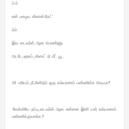
ம் ம்
என் பழைய கிளாஸ் மேட்’
ம்ம்
இவ டைவர்ஸ் ஆன பொண்ணு
அடடே, ஹாய் , கிளாட் டூ மீட் யூ..
10 மரியம் , நீ மீண்டும் ஒரு கல்யாணம் பண்ணிக்க ரெடியா?
கேள்வியே தப்பு, டைவர்ஸ் ஆன என்னை இனி யார் கல்யாணம்
பண்ணிக்குவாங்க ?