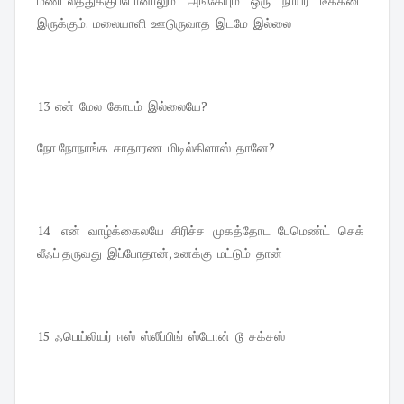
மண்டலத்துக்குப்போனாலும் அங்கேயும் ஒரு நாயர் டீக்கடை
இருக்கும். மலையாளி ஊடுருவாத இடமே இல்லை
13 என் மேல கோபம் இல்லையே?
நோ நோநாங்க சாதாரண மிடில்கிளாஸ் தானே?
14 என் வாழ்க்கைலயே சிரிச்ச முகத்தோட பேமெண்ட் செக்
லீஃப் தருவது இப்போதான், உனக்கு மட்டும் தான்
15 ஃபெய்லியர் ஈஸ் ஸ்லீப்பிங் ஸ்டோன் டூ சக்சஸ்