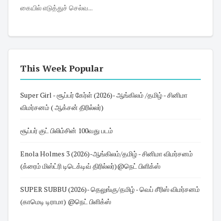
கையில் எடுத்துச் செல்வ...
This Week Popular
Super Girl - சூப்பர் கேர்ள் (2026)- ஆங்கிலம் /தமிழ் - சினிமா
விமர்சனம் ( ஆக்சன் திரில்லர்)
சூப்பர் குட் பிலிம்சின் 100வது படம்
Enola Holmes 3 (2026)-ஆங்கிலம்/தமிழ் - சினிமா விமர்சனம்
(க்ரைம் மிஸ்ட்ரி டிடெக்டிவ் திரில்லர்)@நெட் பிளிக்ஸ்
SUPER SUBBU (2026)- தெலுங்கு/தமிழ் - வெப் சீரிஸ் விமர்சனம்
(காமெடி டிராமா) @நெட் பிளிக்ஸ்