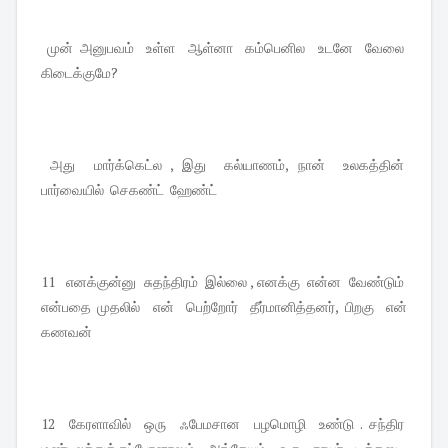
முன் அனுபவம் உள்ள ஆள்னா கம்பெனில உடனே வேலை
கிடைக்குமே?
அது மார்க்கெட்ல , இது கல்யாணம், நான் உலகத்தின்
பார்வையில் செகண்ட் ஹேண்ட்
11 எனக்குன்னு சுதந்திரம் இல்லை , எனக்கு என்ன வேண்டும்
என்பதை முதலில் என் பெற்றோர் தீர்மானித்தனர், பிறகு என்
கணவன்
12 கேரளாவில் ஒரு ஃபேமசான பழமொழி உண்டு . சந்திர