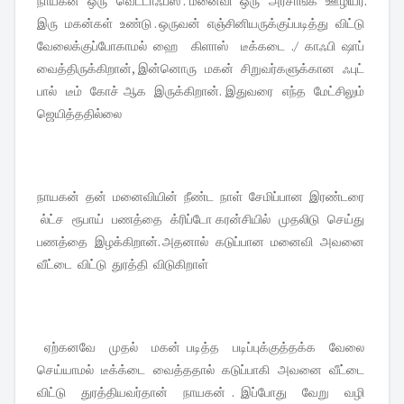
நாயகன் ஒரு வெட்டாஃபீஸ் . மனைவி ஒரு அரசாங்க ஊழியர்.
இரு மகன்கள் உண்டு . ஒருவன் எஞ்சினியருக்குப்படித்து விட்டு
வேலைக்குப்போகாமல் ஹை கிளாஸ் டீக்கடை ./ காஃபி ஷாப்
வைத்திருக்கிறான், இன்னொரு மகன் சிறுவர்களுக்கான ஃபுட்
பால் டீம் கோச் ஆக இருக்கிறான். இதுவரை எந்த மேட்சிலும்
ஜெயித்ததில்லை
நாயகன் தன் மனைவியின் நீண்ட நாள் சேமிப்பான இரண்டரை
ல்ட்ச ரூபாய் பணத்தை க்ரிப்டோ கரன்சியில் முதலிடு செய்து
பணத்தை இழக்கிறான். அதனால் கடுப்பான மனைவி அவனை
வீட்டை விட்டு துரத்தி விடுகிறாள்
ஏற்கனவே முதல் மகன் படித்த படிப்புக்குத்தக்க வேலை
செய்யாமல் டீக்க்டை வைத்ததால் கடுப்பாகி அவனை வீட்டை
விட்டு துரத்தியவர்தான் நாயகன் . இப்போது வேறு வழி