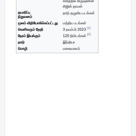
கார்த்திக் கிருஷ்ணன்
சிஜின் தாமஸ்
தயாரிப்பு
நாடு தழுவிய படங்கள்
நிறுவனம்
மூலம் விநியோகிக்கப்பட்டது
மத்திய படங்கள்
[1]
வெளிவரும் தேதி
3 நவம்பர் 2023
[2]
நேரம் இயங்கும்
120 நிமிடங்கள்
நாடு
இந்தியா
மொழி
மலையாளம்