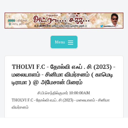
Skip
to
content
Menu
THOLVI F.C - தோல்வி எஃப் . சி (2023) -
மலையாளம் - சினிமா விமர்சனம் ( காமெடி
டிராமா ) @ அமேசான் பிரைம்
சி.பி.செந்தில்குமார்
·
10:00:00 AM
·
THOLVI F.C - தோல்வி எஃப் . சி (2023) - மலையாளம் - சினிமா
விமர்சனம்