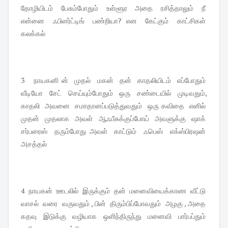
தோழியிடம் பேசும்போதும் உள்ளூர அதை ரசித்தாலும் நீ
என்னை ஃபிளர்ட்டிங் பண்றியா? என கேட்கும் காட்சிகள்
கலக்கல்
3 நாயகனி ன் முதல் மகன் தன் காதலியிடம் எப்போதும்
வீடியோ சேட் செய்யும்போதும் ஒரு சண்டையில் முடிவதும்,
காதலி அவனை சமாதானப்படுத்துவதும் ஒரு கவிதை எனில்
முதன் முதலாக அவள் ஆஃபீசுக்குப்போய் அவளுக்கு ஷாக்
சர்பரைஸ் தரும்போது அவள் காட்டும் ஃபெஸ் எக்ஸ்பிரஷன்
அசத்தல்
4 நாயகன் ஊடலில் இருக்கும் தன் மனைவியைக்காண வீட்டு
வாசல் வரை வருவதும் , பின் திரும்பிப்போவதும் அழகு , அதை
கதவு இடுக்கு வழியாக ஒளிந்திருந்து மனைவி பார்பப்தும்