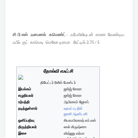
சி பி எஸ் ஃபைனல் கமெண்ட்
- ஃபேமிலியுடன் காண வேண்டிய
ஃபீல் குட் காமெடி மெலோ டிராமா . ரேட்டிங் 2.75 / 5
தோல்வி எஃப்.சி
தியேட்டர் ரிலீஸ் போஸ்டர்
இயக்கம்
ஜார்ஜ் கோரா
எழுதியவர்
ஜார்ஜ் கோரா
உற்பத்தி
ஆபிரகாம் ஜோசப்
நடித்துள்ளார்
ஷரஃப் யு தீன்
ஜானி ஆண்டனி
ஒளிப்பதிவு
சியாமபிரகாஷ் எம்.எஸ்
திருத்தியவர்
லால் கிருஷ்ணா
இசை
விஷ்ணு வர்மா