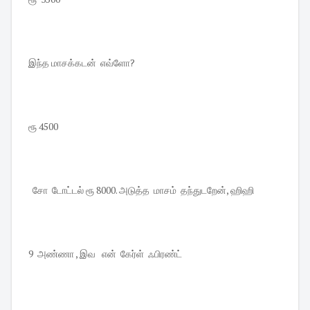
இந்த மாசக்கடன் எவ்ளோ?
ரூ 4500
சோ டோட்டல் ரூ 8000. அடுத்த மாசம் தந்துடறேன், ஹிஹி
9 அண்ணா , இவ என் கேர்ள் ஃபிரண்ட்