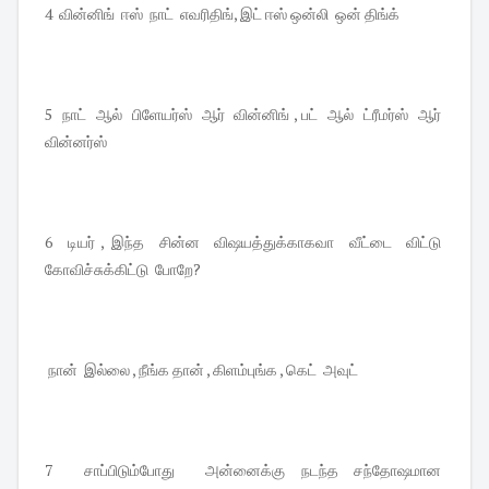
4 வின்னிங் ஈஸ் நாட் எவரிதிங், இட் ஈஸ் ஒன்லி ஒன் திங்க்
5 நாட் ஆல் பிளேயர்ஸ் ஆர் வின்னிங் , பட் ஆல் ட்ரீமர்ஸ் ஆர்
வின்னர்ஸ்
6 டியர் , இந்த சின்ன விஷயத்துக்காகவா வீட்டை விட்டு
கோவிச்சுக்கிட்டு போறே?
நான் இல்லை , நீங்க தான் , கிளம்புங்க , கெட் அவுட்
7 சாப்பிடும்போது அன்னைக்கு நடந்த சந்தோஷமான