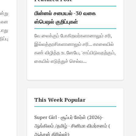
மின்னல் சமையல் -30 வகை
ன்று
ஸ்பெஷல் குறிப்புகள்
் என
பொது
வே லைக்குப் போகிறவர்களானாலும் சரி,
ப்பு
இல்லத்தரசிகளானாலும் சரி... காலையில்
கண் விழித்த உடனேயே, 'சாப்பிடுவதற்கும்,
கையில் எடுத்துச் செல்வ...
This Week Popular
Super Girl - சூப்பர் கேர்ள் (2026)-
ஆங்கிலம் /தமிழ் - சினிமா விமர்சனம் (
ஆக்சன் திரில்லர்)