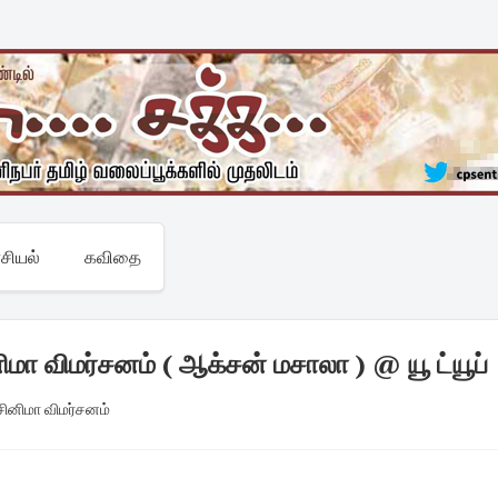
சியல்
கவிதை
னிமா விமர்சனம் ( ஆக்சன் மசாலா ) @ யூ ட்யூப்
 சினிமா விமர்சனம்