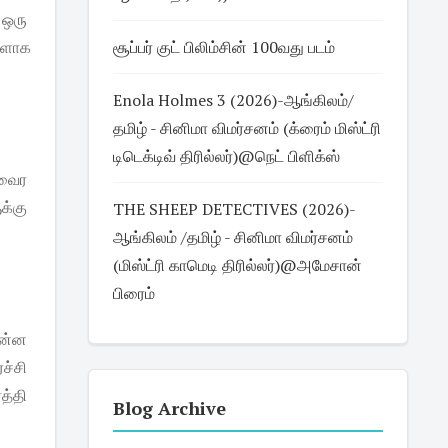
ு ஒரு
ஆளாக
சூப்பர் குட் பிலிம்சின் 100வது படம்
Enola Holmes 3 (2026)-ஆங்கிலம்/
தமிழ் - சினிமா விமர்சனம் (க்ரைம் மிஸ்ட்ரி
டிடெக்டிவ் திரில்லர்)@நெட் பிளிக்ஸ்
 வைர
க்கு
THE SHEEP DETECTIVES (2026)-
ஆங்கிலம் /தமிழ் - சினிமா விமர்சனம்
(மிஸ்ட்ரி காமெடி திரில்லர்)@அமேசான்
பிரைம்
என்ன
ச்சி
த்தி
Blog Archive