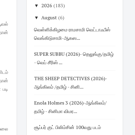
▼
2026
(183)
▼
August
(6)
ஆவல்
வெள்ளிக்கிழமை ராமசாமி வெட்டாஃபீஸ்
தான்
வெங்கிடுசாமி-ஆகஸ...
SUPER SUBBU (2026)- தெலுங்கு/தமிழ்
- வெப் சீரிஸ் ...
ிடம்
THE SHEEP DETECTIVES (2026)-
தான்
ஆங்கிலம் /தமிழ் - சினி...
 படி
Enola Holmes 3 (2026)-ஆங்கிலம்/
தமிழ் - சினிமா விமர...
சூப்பர் குட் பிலிம்சின் 100வது படம்
வேலை