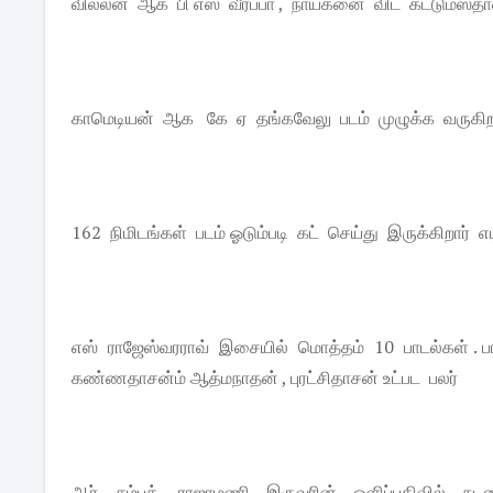
வில்லன் ஆக பி எஸ் வீரப்பா , நாயகனை விட கட்டுமஸ்தான உ
காமெடியன் ஆக கே ஏ தங்கவேலு படம் முழுக்க வருகிறார்.
162 நிமிடங்கள் படம் ஓடும்படி கட் செய்து இருக்கிறார் எட
எஸ் ராஜேஸ்வரராவ் இசையில் மொத்தம் 10 பாடல்கள் . ப
கண்ணதாசன்ம் ஆத்மநாதன் , புரட்சிதாசன் உட்பட பலர்
ஆர் சம்பத் , ராஜாமணி இருவரின் ஒளிப்பதிவில் நடன