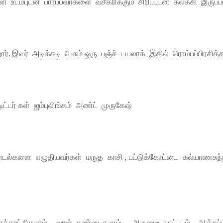
டம்புடன் பார்ப்பவர்களை வசீகரிக்கும் சிரிப்புடன் கலக்கி இருப்ப
 இவர் அடிக்கடி பேசும் ஒரு பஞ்ச் டயலாக் இதில் ரொம்பப்பிரசித்
ிட்டர் கள் ஜம்புலிங்கம் அண்ட் முருகேஷ்
ாடல்களை எழுதியவர்கள் மருத காசி , பட்டுக்கோட்டை கல்யாணசுந்த
க்காட்சிகளும் , வாள் சண்டைகளும் அருமையாகப்படம் ஆக்கப்ப