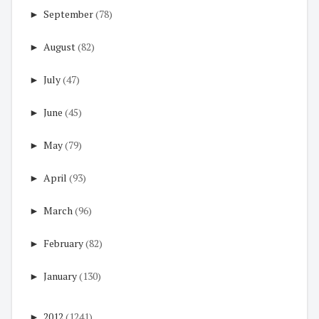
►
September
(78)
►
August
(82)
►
July
(47)
►
June
(45)
►
May
(79)
►
April
(93)
►
March
(96)
►
February
(82)
►
January
(130)
►
2012
(1241)