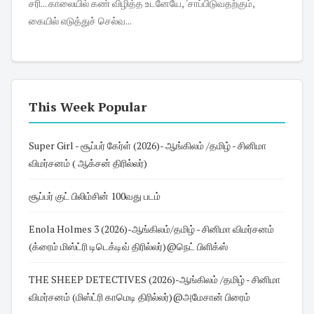
சரி... காலையில் கண் விழித்த உடனேயே, 'சாப்பிடுவதற்கும்,
கையில் எடுத்துச் செல்வ...
This Week Popular
Super Girl - சூப்பர் கேர்ள் (2026)- ஆங்கிலம் /தமிழ் - சினிமா
விமர்சனம் ( ஆக்சன் திரில்லர்)
சூப்பர் குட் பிலிம்சின் 100வது படம்
Enola Holmes 3 (2026)-ஆங்கிலம்/தமிழ் - சினிமா விமர்சனம்
(க்ரைம் மிஸ்ட்ரி டிடெக்டிவ் திரில்லர்)@நெட் பிளிக்ஸ்
THE SHEEP DETECTIVES (2026)-ஆங்கிலம் /தமிழ் - சினிமா
விமர்சனம் (மிஸ்ட்ரி காமெடி திரில்லர்)@அமேசான் பிரைம்