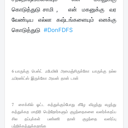
கொடுத்துடு சாமி ,    என்  மகனுக்கு  வர  
வேண்டிய  எல்லா  கஷ்டங்களையும்  எனக்கு  
கொடுத்துடு  
#DonFDFS
6 யாருக்கு  பெஸ்ட்  ஃபேமிலி  அமைஞ்சிருக்கோ  யாருக்கு  நல்ல  
ஃபிரண்ட்ஸ்  இருக்கோ  அவன்  தான்  டான் 
7   சைக்கில்  ஓட்ட  கத்துக்கும்போது  கீழே  விழுந்து  எழுந்து  
கத்துக்கற  மாதிரி  பெற்றோர்களும்  குழந்தைகளை  வளர்க்கறப்ப   
சில  தப்புக்கள்  பண்ணி  தான்  குழந்தை  வளர்ப்பு  
பற்றிக்கத்துக்கறாங்க 