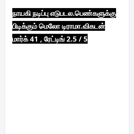
நாயகி நடிப்பு எடுபடல.பெண்களுக்கு
பிடிக்கும் மெலோ டிராமா.விகடன்
மார்க் 41 , ரேட்டிங் 2.5 / 5