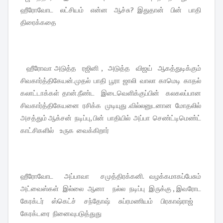
ஹீரோவோட லட்சியம் என்ன ஆச்சு? இதுதான் பின் பாதி
திரைக்கதை
ஹீரோவா அடுத்த ரஜினி , அடுத்த விஜய் ஆகத்துடிக்கும்
சிவகார்த்திகேயன்.முதல் பாதி பூரா ஜாலி வாலா காமெடி காதல்
கலாட்டாக்கள் தான்.நீண்ட இடைவெளிக்குப்பின் கலகலப்பான
சிவகார்த்திகேயனை ரசிக்க முடியுது .வில்லனுடனான மோதலில்
அசத்தும் ஆக்சன் நடிப்பு, பின் பாதியில் அப்பா செண்ட்டிமெண்ட்
காட்சிகளில் உருக வைக்கிறார்
ஹீரோவோட அப்பாவா சமுத்திரக்கனி. வழக்கமாகப்பேசும்
அட்வைஸ்கள் இல்லை ஆனா நல்ல நடிப்பு இருக்கு , இவரோட
கேரக்டர் ஸ்கெட்ச் சந்தோஷ் சுப்ரமணியம் பிரகாஷ்ராஜ்
கேரக்டரை நினைவுபடுத்துது