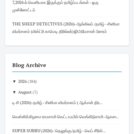
7,2026 ல் வெளியாக இருக்கும் தமிழ்ப்படங்கள் - ஒரு
முன்னோட்டம்
THE SHEEP DETECTIVES (2026)-ஆங்கிலம் /தமிழ் - சினிமா
விமர்சனம் (மிஸ்ட்ரி காமெடி திரில்லர்)@அமேசான் பிரைம்
Blog Archive
▼
2026
(184)
▼
August
(7)
டி சி (2026)-தமிழ் - சினிமா விமர்சனம் ( ஆக்சன் திர...
வெள்ளிக்கிழமை ராமசாமி வெட்டாஃபீஸ் வெங்கிடுசாமி-ஆகஸ...
SUPER SUBBU (2026)- தெலுங்கு/தமிழ் - வெப் சீரிஸ் ...