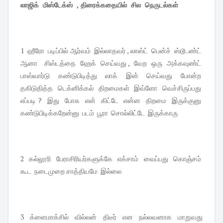
லாஜிக் மிஸ்டேக்ஸ் , திரைக்கதையில் சில நெருடல்கள்
1 ஹீரோ படிப்பில் ஆர்வம் இல்லாதவர் , லாஸ்ட் பென்ச் ஸ்டூடண்ட்
ஆனா சிஸ்டத்தை ஹேக் செய்வது , வேற ஒரு அக்கவுண்ட்
பாஸ்வார்டு கண்டுபிடித்து லாக் இன் செய்வது போன்ற
தகிடுதித்த டெக்னிக்கல் திறமைகள் இவ்ளோ வெச்சிருப்பது
எப்படி ? இது போக என் கிட்டே என்ன திறமை இருக்குனு
கண்டுபிடிக்கறேன்னு படம் பூரா சொல்லிட்டே இருக்காரு
2 கல்லூரி பேராசிரியர்களுக்கே எக்சாம் வைப்பது கொஞ்சம்
கூட நடைமுறை சாத்தியமே இல்லை
3 க்ளைமாக்சில் வில்லன் திடீர் என நல்லவனாக மாறுவது