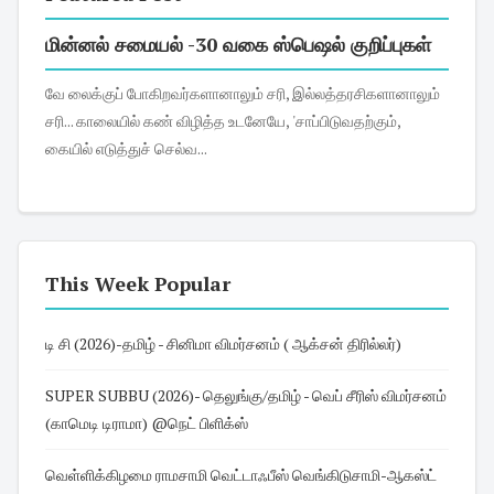
மின்னல் சமையல் -30 வகை ஸ்பெஷல் குறிப்புகள்
வே லைக்குப் போகிறவர்களானாலும் சரி, இல்லத்தரசிகளானாலும்
சரி... காலையில் கண் விழித்த உடனேயே, 'சாப்பிடுவதற்கும்,
கையில் எடுத்துச் செல்வ...
This Week Popular
டி சி (2026)-தமிழ் - சினிமா விமர்சனம் ( ஆக்சன் திரில்லர்)
SUPER SUBBU (2026)- தெலுங்கு/தமிழ் - வெப் சீரிஸ் விமர்சனம்
(காமெடி டிராமா) @நெட் பிளிக்ஸ்
வெள்ளிக்கிழமை ராமசாமி வெட்டாஃபீஸ் வெங்கிடுசாமி-ஆகஸ்ட்