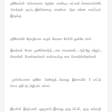
ஹீரோவ்ன் அம்மாவாக ஆதிரா பாண்டிய லட்சுமி க்ளைமாக்சில்
அசத்தல் நடிப்பு .இன்னொரு சரண்யா ஆக எல்லா வாய்ப்பும்
இருக்கு
ஹீரோயின் தோழியாக வரும் கேரளா சேச்சி ஓக்கே ரகம்
இவர்கள் போக முனீஸ்காந்த் , பால சரவணன் , ஆர் ஜே விஜய் ,
சிவாங்கி போன்றவர்கள் காமெடிக்கு கை கொடுக்கிறார்கள்
முக்கியமான ஹீரோ அனிரூத். அவரது இசையில் 3 பாட்டு
செம ஹிட்டு , பிஜி எம் பக்கா
இயக்கி இருப்பவர் புதுமுகம், இவரது குரு அட்லீ., குரு எவ்வழி