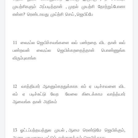
முயற்சிகளும்  அப்படித்தான்  , முதல்  முயற்சி  தோற்றுப்போனா  
என்ன?  ரெண்டாவது  முய்ற்சி  செய் , ஜெயிப்பே 
11   லைஃப்ல  ஜெயிச்சவங்களை  லவ்  பண்றதை  விட  தான்  லவ்  
பண்றவன்  லைஃப்ல  ஜெயிக்கறதைத்தான்  பொண்ணுங்க  
விரும்புவாங்க 
12   வாத்தியார்  ஆகனும்கறதுக்காக  எம்  ஏ  படிச்சவனை  விட  
எம்  ஏ  படிச்சுட்டு  வேற   வேலை  கிடைக்காம  வாத்த்யார்  
ஆனவங்க  தான்  அதிகம் 
13  ஓட்டப்பந்தயத்துல  முயல் , ஆமை  ரெண்டுமே  ஜெயிக்கும், 
ஆனா  முயலாமை  மட்டும்  என்னைக்கும்  ஜெயிக்காது 