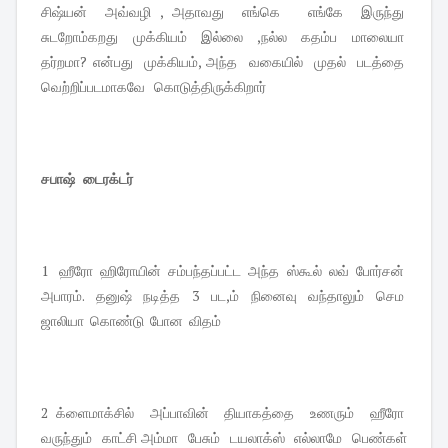
சிஷ்யன் அவ்வழி , அதாவது எங்கெ எங்கே இருந்து
சுடறோம்கறது முக்கியம் இல்லை ,நல்ல கதம்ப மாலையா
தர்றமா? என்பது முக்கியம், அந்த வகையில் முதல் படத்தை
வெற்றிப்படமாகவே கொடுத்திருக்கிறார்
சபாஷ் டைரக்டர்
1 ஹீரோ ஹிரோயின் சம்பந்தப்பட்ட அந்த ஸ்கூல் லவ் போர்சன்
அபாரம். தனுஷ் நடித்த 3 பட,ம் நினைவு வந்தாலும் செம
ஜாலியா கொண்டு போன விதம்
2 க்ளைமாக்சில் அப்பாவின் தியாகத்தை உணரும் ஹீரோ
வருந்தும் காட்சி அம்மா பேசும் டயலாக்ஸ் எல்லாமே பெண்கள்