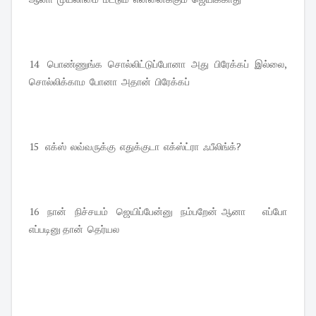
14   பொண்ணுங்க  சொல்லிட்டுப்போனா  அது  பிரேக்கப்  இல்லை, 
சொல்லிக்காம  போனா  அதான்  பிரேக்கப் 
15   எக்ஸ்  லவ்வருக்கு  எதுக்குடா  எக்ஸ்ட்ரா  ஃபீலிங்க்?
16  நான்  நிச்சயம்  ஜெயிப்பேன்னு  நம்பறேன் ஆனா    எப்போ  
எப்படினு தான்  தெர்யல 