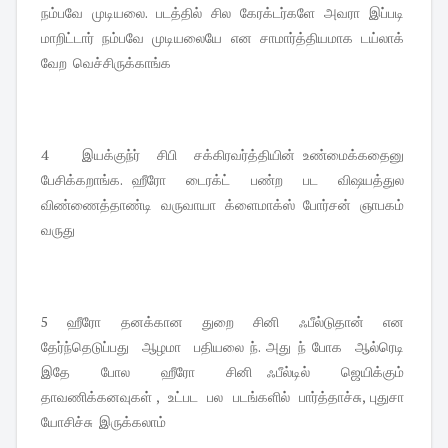
நம்பவே முடியலை. படத்தில் சில கேரக்டர்களே அவரா இப்படி
மாறிட்டார் நம்பவே முடியலையே என சாமார்த்தியமாக டய்லாக்
வேற வெச்சிருக்காங்க
4 இயக்குந்ர் சிபி சக்கிரவர்த்தியின் உண்மைக்கதைனு
பேசிக்கறாங்க. ஹீரோ டைரக்ட் பண்ற பட விஷயத்துல
விண்ணைத்தாண்டி வருவாயா க்ளைமாக்ஸ் போர்சன் ஞாபகம்
வருது
5 ஹீரோ தனக்கான துறை சினி ஃபீல்டுதான் என
தேர்ந்தெடுப்பது ஆழமா பதியலை ந். அது ந் போக ஆல்ரெடி
இதே போல ஹீரோ சினி ஃபீல்டில் ஜெயிக்கும்
தாவணிக்கனவுகள் , உட்பட பல படங்களில் பார்த்தாச்சு, புதுசா
யோசிச்சு இருக்கலாம்