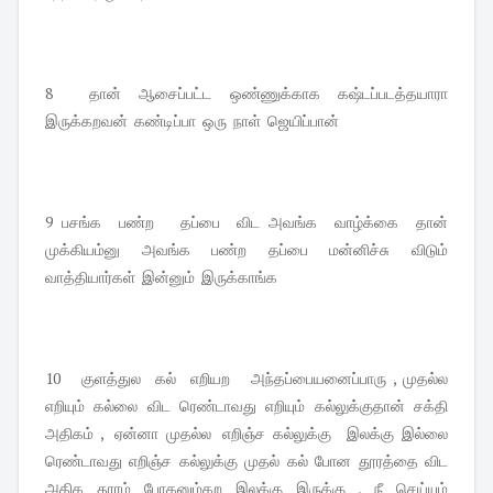
8    தான்  ஆசைப்பட்ட  ஒண்ணுக்காக  கஷ்டப்படத்தயாரா  
இருக்கறவன்  கண்டிப்பா  ஒரு  நாள்  ஜெயிப்பான் 
9 பசங்க  பண்ற   தப்பை  விட அவங்க  வாழ்க்கை  தான்  
முக்கியம்னு  அவங்க  பண்ற  தப்பை  மன்னிச்சு  விடும்  
வாத்தியார்கள்  இன்னும்  இருக்காங்க 
10   குளத்துல  கல்  எறியற   அந்தப்பையனைப்பாரு , முதல்ல  
எறியும்  கல்லை  விட  ரெண்டாவது  எறியும்  கல்லுக்குதான்  சக்தி  
அதிகம்  ,   ஏன்னா  முதல்ல   எறிஞ்ச  கல்லுக்கு    இலக்கு  இல்லை  
ரெண்டாவது  எறிஞ்ச  கல்லுக்கு  முதல்  கல்  போன  தூரத்தை  விட  
அதிக  தூரம்  போகனும்கற  இலக்கு  இருக்கு  ,  நீ  செய்யும்  