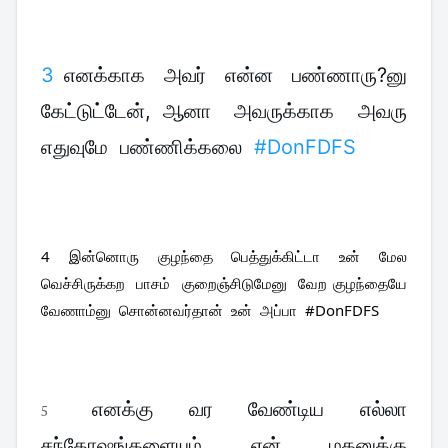
3 
எனக்காக  அவர்  என்ன  பண்ணாரு?னு  
கேட்டுட்டேன், ஆனா  அவருக்காக  அவரு  
எதுவுமே  பண்ணிக்கலை  
#DonFDFS
4  இன்னொரு  குழந்தை  பெத்துக்கிட்டா  உன்  மேல  
வெச்சிருக்கற  பாசம்  குறைஞ்சிடுமேனு  வேற குழந்தையே  
வேணாம்னு  சொன்னவர்தான்  உன்  அப்பா  
#DonFDFS
எனக்கு  வர  வேண்டிய  எல்லா  
5   
சந்தோஷங்களையும்  என்  மகனுக்கு  