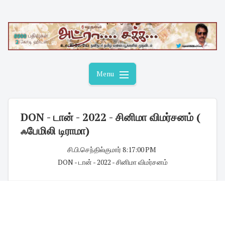
Skip
to
content
Menu
DON - டான் - 2022 - சினிமா விமர்சனம் (
ஃபேமிலி டிராமா)
சி.பி.செந்தில்குமார்
·
8:17:00 PM
·
DON - டான் - 2022 - சினிமா விமர்சனம்