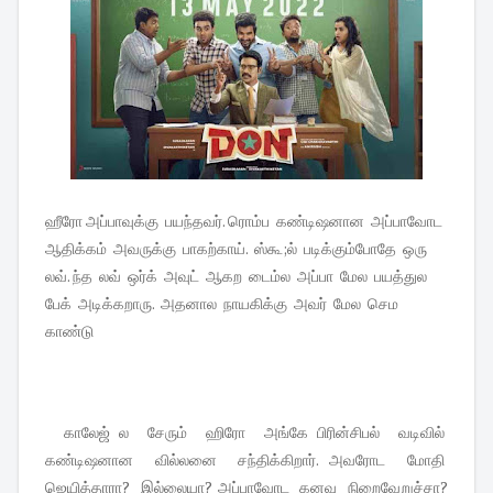
ஹீரோ அப்பாவுக்கு பயந்தவர். ரொம்ப கண்டிஷனான அப்பாவோட
ஆதிக்கம் அவருக்கு பாகற்காய். ஸ்கூ;ல் படிக்கும்போதே ஒரு
லவ். ந்த லவ் ஒர்க் அவுட் ஆகற டைம்ல அப்பா மேல பயத்துல
பேக் அடிக்கறாரு. அதனால நாயகிக்கு அவர் மேல செம
காண்டு
காலேஜ் ல சேரும் ஹிரோ அங்கே பிரின்சிபல் வடிவில்
கண்டிஷனான வில்லனை சந்திக்கிறார். அவரோட மோதி
ஜெயித்தாரா? இல்லையா? அப்பாவோட கனவு நிறைவேறுச்சா?