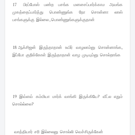
17   பிரப்போஸ்  பண்ற  பசங்க  மனசைப்பார்க்காம  அவங்க  
முகத்தைப்பார்த்து  பொண்ணுங்க  நோ  சொன்னா  லாஸ்  
பசங்களுக்கு  இல்லை , பொண்ணுங்களுக்குதான் 
18 ஆக்சிஜன்  இருந்தாதான்  உயிர்  வாழலாம்னு  சொன்னாங்க,  
இப்போ  குறிக்கோள்  இருந்தாதான்  வாழ  முடியும்னு  சொல்றாங்க 
19  இவ்ளவ்  கம்மியா  மார்க்  வாங்கி  இருக்கியே?  வீட்ல  எதும்  
சொல்ல்லை?
  வாத்தியார்  சரி  இல்லைனு  சொல்லி  வெச்சிருக்கேன் 