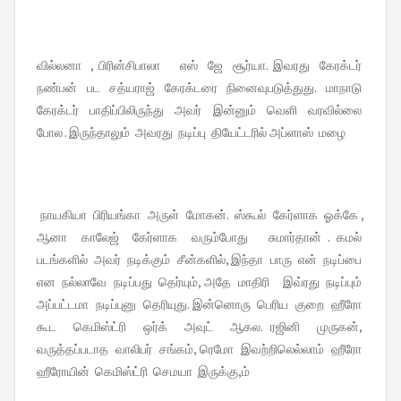
வில்லனா , பிரின்சிபாலா எஸ் ஜே சூர்யா. இவரது கேரக்டர்
நண்பன் பட சத்யராஜ் கேரக்டரை நினைவுபடுத்துது. மாநாடு
கேரக்டர் பாதிப்பிலிருந்து அவர் இன்னும் வெளி வரவில்லை
போல . இருந்தாலும் அவரது நடிப்பு தியேட்டரில் அப்ளாஸ் மழை
நாயகியா பிரியங்கா அருள் மோகன். ஸ்கூல் கேர்ளாக ஓக்கே ,
ஆனா காலேஜ் கேர்ளாக வரும்போது சுமார்தான் . கமல்
படங்களில் அவர் நடிக்கும் சீன்களில், இந்தா பாரு என் நடிப்பை
என நல்லாவே நடிப்பது தெர்யும், அதே மாதிரி இவ்ரது நடிப்பும்
அப்பட்டமா நடிப்புனு தெரியுது. இன்னொரு பெரிய குறை ஹீரோ
கூட கெமிஸ்ட்ரி ஒர்க் அவுட் ஆகல. ரஜினி முருகன்,
வருத்தப்படாத வாலிபர் சங்கம், ரெமோ இவற்றிலெல்லாம் ஹீரோ
ஹீரோயின் கெமிஸ்ட்ரி செமயா இருக்கு,ம்