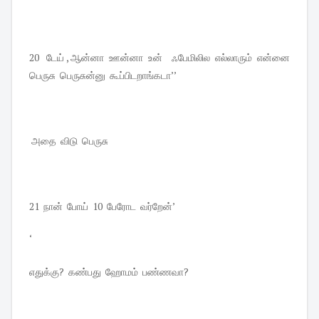
20   டேய் , ஆன்னா  ஊன்னா  உன்    ஃபேமிலில  எல்லாரும்  என்னை  
பெருசு  பெருசுன்னு  கூப்பிடறாங்கடா’’
 அதை  விடு  பெருசு 
21  நான்  போய்  10  பேரோட  வர்றேன்’
‘
எதுக்கு? கண்பது ஹோமம் பண்ணவா?