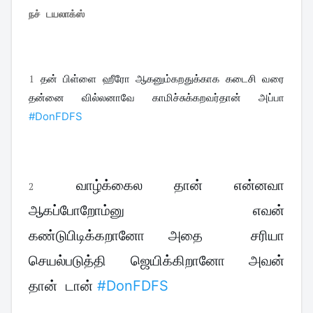
நச் டயலாக்ஸ்
1
தன்  பிள்ளை  ஹீரோ  ஆகனும்கறதுக்காக  கடைசி  வரை  
தன்னை  வில்லனாவே  காமிச்சுக்கறவர்தான்  அப்பா  
#DonFDFS
 வாழ்க்கைல  தான்  என்னவா  
2
ஆகப்போறோம்னு  எவன்  
கண்டுபிடிக்கறானோ அதை  சரியா  
செயல்படுத்தி  ஜெயிக்கிறானோ  அவன் 
தான்  டான் 
#DonFDFS