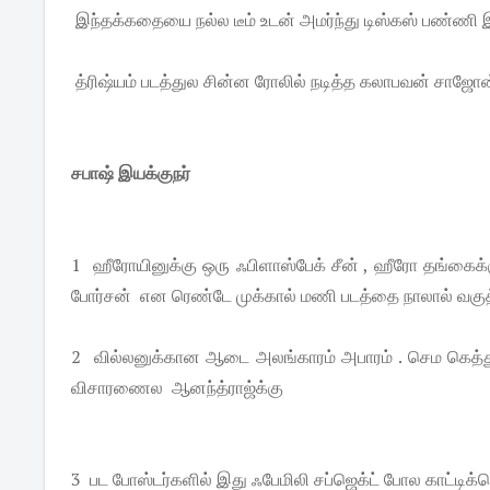
இந்தக்கதையை நல்ல டீம் உடன் அமர்ந்து டிஸ்கஸ் பண்ணி இ
த்ரிஷ்யம் படத்துல சின்ன ரோலில் நடித்த கலாபவன் சாஜோன்
சபாஷ் இயக்குநர்
1 ஹீரோயினுக்கு ஒரு ஃபிளாஸ்பேக் சீன் , ஹீரோ தங்கைக்க
போர்சன் என ரெண்டே முக்கால் மணி படத்தை நாலால் வகுத்த
2 வில்லனுக்கான ஆடை அலங்காரம் அபாரம் . செம கெத்து .
விசாரணைல ஆனந்த்ராஜ்க்கு
3 பட போஸ்டர்களில் இது ஃபேமிலி சப்ஜெக்ட் போல காட்டிக