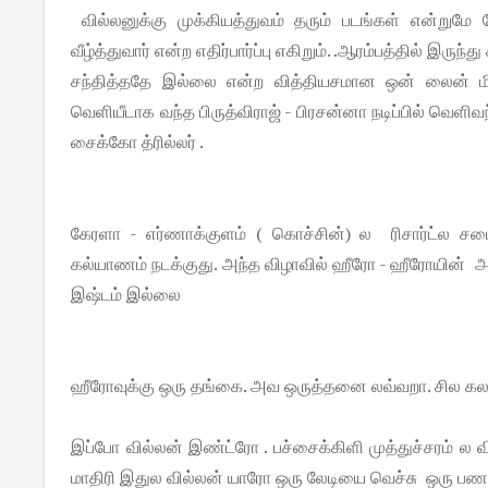
வில்லனுக்கு முக்கியத்துவம் தரும் படங்கள் என்றும
வீழ்த்துவார் என்ற எதிர்பார்ப்பு எகிறும். .ஆரம்பத்தில் இ
சந்தித்ததே இல்லை என்ற வித்தியசமான ஒன் லைன் மிக
வெளியீடாக வந்த பிருத்விராஜ் - பிரசன்னா நடிப்பில் வெளிவந
சைக்கோ த்ரில்லர் .
கேரளா - எர்ணாக்குளம் ( கொச்சின்) ல ரிசார்ட்ல சம
கல்யாணம் நடக்குது. அந்த விழாவில் ஹீரோ - ஹீரோயின் அ
இஷ்டம் இல்லை
ஹீரோவுக்கு ஒரு தங்கை. அவ ஒருத்தனை லவ்வறா. சில கலாட
இப்போ வில்லன் இண்ட்ரோ . பச்சைக்கிளி முத்துச்சரம்
மாதிரி இதுல வில்லன் யாரோ ஒரு லேடியை வெச்சு ஒரு பண