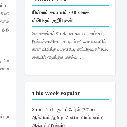
்படி
மின்னல் சமையல் -30 வகை
ோனிலோ
ஸ்பெஷல் குறிப்புகள்
ஓணம்
ு ஒரு
வே லைக்குப் போகிறவர்களானாலும் சரி,
இல்லத்தரசிகளானாலும் சரி... காலையில்
கண் விழித்த உடனேயே, 'சாப்பிடுவதற்கும்,
கையில் எடுத்துச் செல்வ...
 2ம்
்லாம்
This Week Popular
Super Girl - சூப்பர் கேர்ள் (2026)-
க்கற
ஆங்கிலம் /தமிழ் - சினிமா விமர்சனம் (
ஆக்சன் திரில்லர்)