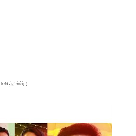
 த்ரில்ல்ர் )