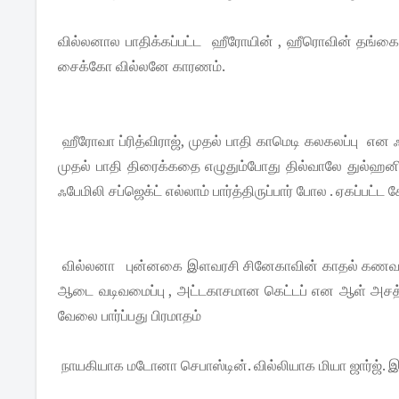
வில்லனால பாதிக்கப்பட்ட ஹீரோயின் , ஹீரொவின் தங்கை ,
சைக்கோ வில்லனே காரணம்.
ஹீரோவா ப்ரித்விராஜ், முதல் பாதி காமெடி கலகலப்பு என ஃ
முதல் பாதி திரைக்கதை எழுதும்போது தில்வாலே துல்ஹன
ஃபேமிலி சப்ஜெக்ட் எல்லாம் பார்த்திருப்பார் போல . ஏகப்பட்ட 
வில்லனா புன்னகை இளவரசி சினேகாவின் காதல் கணவர்
ஆடை வடிவமைப்பு , அட்டகாசமான கெட்டப் என ஆள் அசத்தி வ
வேலை பார்ப்பது பிரமாதம்
நாயகியாக மடோனா செபாஸ்டின். வில்லியாக மியா ஜார்ஜ்