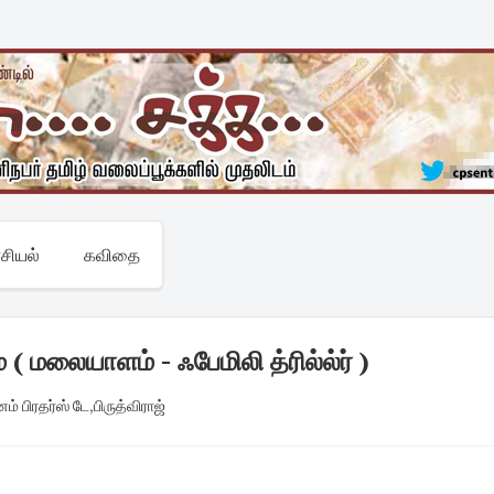
சியல்
கவிதை
மலையாளம் - ஃபேமிலி த்ரில்ல்ர் )
் பிரதர்ஸ் டே
,
பிருத்விராஜ்