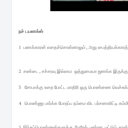
நச் டயலாக்ஸ்
1 பணக்காரன் எதைச்சொன்னாலும் , அது பைத்தியக்காரத்த
2 சண்டை , சச்சரவு இல்லாம ஒத்துமையா ஜனங்க இருக்கும
3 சோபாக்கு உறை போட்ட மாதிரி ஒரு பொண்ணை வெச்சுக்க
4 பொண்ணு பார்க்க போறப்ப நம்மை விட பர்சனாலிட்டி கம்ம
5 இந்தப்பொண்ணுங்களுக்கு மேரேஜ் பண்ண மட்டும் தான