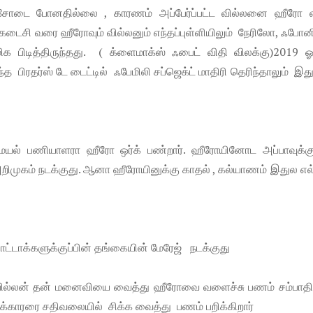
ே சோடை போனதில்லை , காரணம் அப்பேர்ப்பட்ட வில்லனை ஹீரோ எப
ருந்து கடைசி வரை ஹீரோவும் வில்லனும் எந்தப்புள்ளியிலும் நேரிலோ, ஃப
 பிடித்திருந்தது. ( க்ளைமாக்ஸ் ஃபைட் விதி விலக்கு)2019 
்த பிரதர்ஸ் டே டைட்டில் ஃபேமிலி சப்ஜெக்ட் மாதிரி தெரிந்தாலும் இத
ையல் பணியாளரா ஹீரோ ஒர்க் பண்றார். ஹீரோயினோட அப்பாவுக்கு
றிமுகம் நடக்குது. ஆனா ஹீரோயினுக்கு காதல் , கல்யாணம் இதுல எல
்டாக்களுக்குப்பின் தங்கையின் மேரேஜ் நடக்குது
 ல வில்லன் தன் மனைவியை வைத்து ஹீரோவை வளைச்சு பணம் சம்பாதி
க்காரரை சதிவலையில் சிக்க வைத்து பணம் பறிக்கிறார்