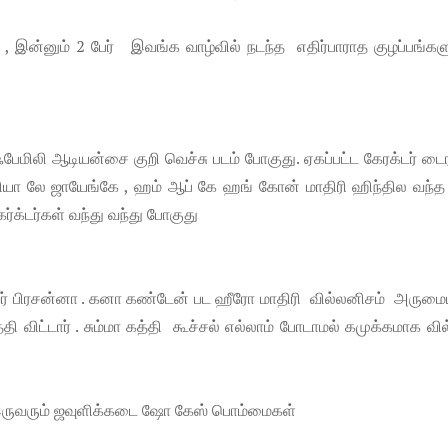
 இன்னும் 2 பேர் இவங்க வாழ்வில் நடந்த எதிர்பாராத குழப்பங்கள
பேமிலி ஆடியன்சை குறி வெச்சு படம் போகுது. ஏகப்பட்ட கேரக்டர் டைர
ியா லே ஜாயேங்கே , ஹம் ஆப் கே ஹங் கோன் மாதிரி ஹிந்தில வந்த 
கேர்க்டர்கள் வந்து வந்து போகுது
 பிரசன்னா . கனா கண்டேன் பட ஹீரோ மாதிரி வில்லனிசம் அரும
ிட்டார் . சும்மா கத்தி கூச்சல் எல்லாம் போடாமல் கமுக்கமாக வி
. இருவரும் ஜவுளிக்கடை ஷோ கேஸ் பொம்மைகள்