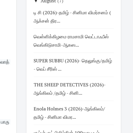
▼
August
(7)
டி சி (2026)-தமிழ் - சினிமா விமர்சனம் (
ஆக்சன் திர...
வெள்ளிக்கிழமை ராமசாமி வெட்டாஃபீஸ்
வெங்கிடுசாமி-ஆகஸ...
SUPER SUBBU (2026)- தெலுங்கு/தமிழ்
ாத் 
- வெப் சீரிஸ் ...
THE SHEEP DETECTIVES (2026)-
ஆங்கிலம் /தமிழ் - சினி...
Enola Holmes 3 (2026)-ஆங்கிலம்/
தமிழ் - சினிமா விமர...
நீ மோசமானவன் னு உன்னை ஒதுக்கலை.எனக்கு வந்த நல்ல வாய்ப்பை பயன்படுத்த நினைச்சேன்.பி பிரேக்டிகல் .வேற பொண்ணு பாரு 
சூப்பர் குட் பிலிம்சின் 100வது படம்