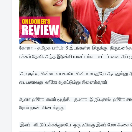
கேரளா - தமிழக பார்டர் 3 இடங்கள்ல இருக்கு. திருவனந்தபு
பக்கம் தேனி. அந்த இடுக்கி மாவட்டம்ல    கட்டப்பனை அப்ட
 அவருக்கு சின்ன  வயசுலயே சினிமால ஹீரோ ஆகனும்னு ஆசை,. ஆனா அது நிறைவேறலை. சரி தான் தான் ஹீரோ ஆக முடியல , நம்ம 
பையனாவது  ஹீரோ ஆகட்டும்னு நினைக்கறார் 
ஆனா ஹீரோ  சுமார் மூஞ்சி   குமாரா  இருப்பதால்  ஹீரோ ச
ரோல் தான்  கிடைக்குது.
 இவர்   வீட்டுப்பக்கத்துலயே  ஒரு ஃபிகரு இவர் மேல ஆசை வெச்சிருக்கு.  ஆனா இவர் வேற ஒரு பெரிய இடத்துப்பொண்ணை லவ்வறார்,  