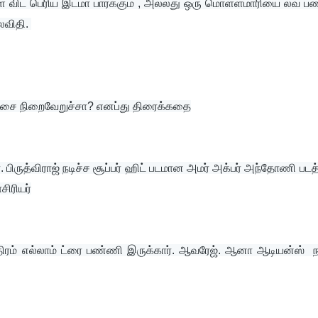
விட பெரிய இடமா பார்க்கும் , அல்லது ஒரு மொள்ளமாரியை லவ் பண
விதி. 
 நிறைவேறுச்சா? எனப்து திரைக்கதை
ிருத்விராஜ் நடிச்ச சூப்பர் ஹிட் படமான அமர் அக்பர் அந்தோணி படத்
சிரியர்
திரம் எல்லாம் ட்ரை பண்ணி இருக்கார். ஆவரேஜ். ஆனா ஆடியன்ஸ்  ந