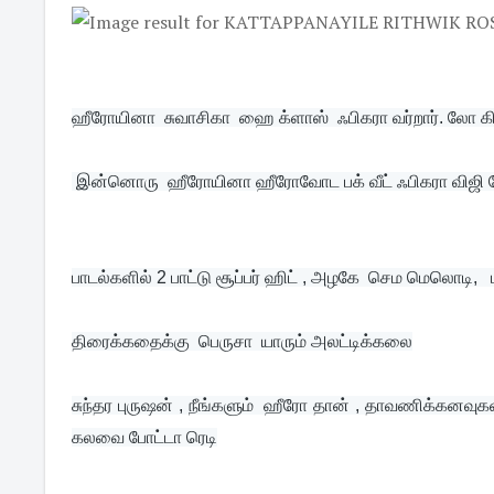
ஹீரோயினா  சுவாசிகா  ஹை க்ளாஸ்  ஃபிகரா வர்றார். லோ கி
 இன்னொரு  ஹீரோயினா ஹீரோவோட பக் வீட் ஃபிகரா விஜி 
பாடல்களில் 2 பாட்டு சூப்பர் ஹிட் , அழகே  செம மெலொடி,  
திரைக்கதைக்கு  பெருசா  யாரும் அலட்டிக்கலை
சுந்தர புருஷன் , நீங்களும்  ஹீரோ தான் , தாவணிக்கனவுகள்
கலவை போட்டா ரெடி