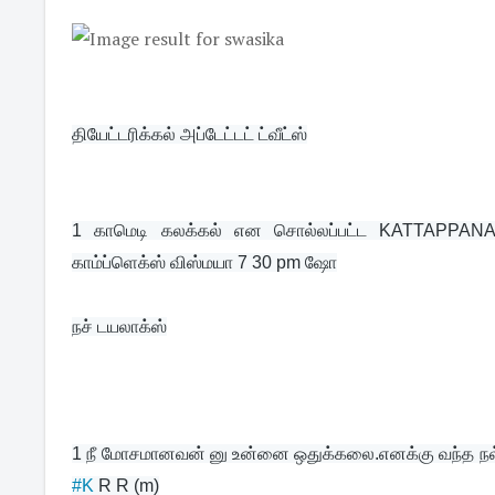
தியேட்டரிக்கல் அப்டேட்டட் ட்வீட்ஸ்
1 காமெடி கலக்கல் என சொல்லப்பட்ட KATTAPPANA
காம்ப்ளெக்ஸ் விஸ்மயா 7 30 pm ஷோ
நச் டயலாக்ஸ்
1 
#K
 R R (m)