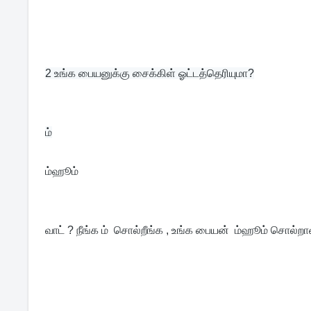
2 
உங்க பையனுக்கு சைக்கிள் ஓட்டத்தெரியுமா?
ம்
ம்ஹூம்
வாட் ? நீங்க ம்  சொல்றீங்க , உங்க பையன்  ம்ஹூம் சொல்ற