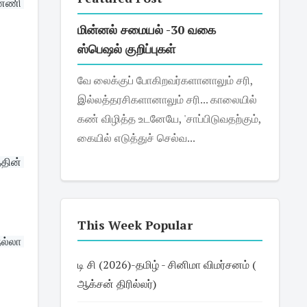
்ணி 
மின்னல் சமையல் -30 வகை
ஸ்பெஷல் குறிப்புகள்
வே லைக்குப் போகிறவர்களானாலும் சரி,
இல்லத்தரசிகளானாலும் சரி... காலையில்
கண் விழித்த உடனேயே, 'சாப்பிடுவதற்கும்,
கையில் எடுத்துச் செல்வ...
தின் 
This Week Popular
ல்லா 
டி சி (2026)-தமிழ் - சினிமா விமர்சனம் (
ஆக்சன் திரில்லர்)