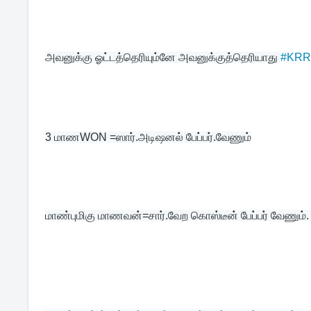
அவனுக்கு ஓட்டத்தெரியும்னே அவனுக்குத்தெரியாது 
#KR
3 
மாணWON =ஸார்.அடிஷனல் பேப்பர்.வேணும்
மாண்புமிகு மாணவன்=சார்.வேற கொஸ்டீன் பேப்பர் வேணும்.