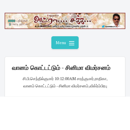
Skip
to
content
Menu
வானம் கொட்டட்டும் - சினிமா விமர்சனம்
சி.பி.செந்தில்குமார்
·
10:12:00 AM
·
சரத்குமார்
,
ராதிகா
,
வானம் கொட்டட்டும் - சினிமா விமர்சனம்
,
விக்ர்ம்பிரபு