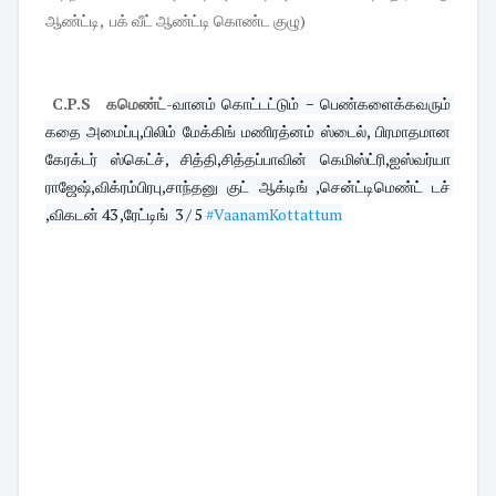
ஆண்ட்டி, பக் வீட் ஆண்ட்டி கொண்ட குழு)
C.P.S கமெண்ட்
-
வானம் கொட்டட்டும் − பெண்களைக்கவரும் 
கதை அமைப்பு,பிலிம் மேக்கிங் மணிரத்னம் ஸ்டைல், பிரமாதமான 
கேரக்டர் ஸ்கெட்ச், சித்தி,சித்தப்பாவின் கெமிஸ்ட்ரி,ஐஸ்வர்யா 
ராஜேஷ்,விக்ரம்பிரபு,சாந்தனு குட் ஆக்டிங் ,சென்ட்டிமெண்ட் டச் 
,விகடன் 43 ,ரேட்டிங்  3 / 5 
#VaanamKottattum