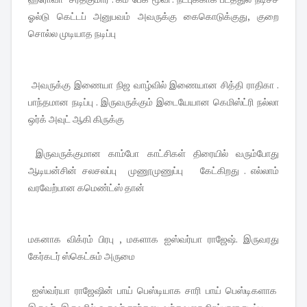
ஓல்டு கெட்டப் அனுபவம் அவருக்கு கைகொடுக்குது, குறை
சொல்ல முடியாத நடிப்பு
அவருக்கு இணையா நிஜ வாழ்வில் இணையான சித்தி ராதிகா .
பாந்தமான நடிப்பு . இருவருக்கும் இடையேயான கெமிஸ்ட்ரி நல்லா
ஒர்க் அவுட் ஆகி கிருக்கு
இருவருக்குமான காம்போ காட்சிகள் திரையில் வரும்போது
ஆடியன்சின் சலசலப்பு முணூமுணுப்பு கேட்கிறது . எல்லாம்
வரவேற்பான கமெண்ட்ஸ் தான்
மகனாக விக்ரம் பிரபு , மகளாக ஐஸ்வர்யா ராஜேஷ். இருவரது
கேர்கடர் ஸ்கெட்சும் அருமை
ஐஸ்வர்யா ராஜேஷின் பாய் பெஸ்டியாக சாரி பாய் பெஸ்டிகளாக