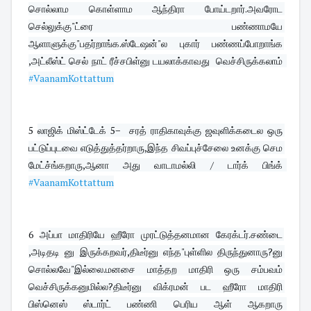
சொல்லாம கொள்ளாம ஆந்திரா போய்டறார்.அவரோட 
செல்லுக்கு"ட்ரை பண்ணாமயே 
ஆளாளுக்கு"பதர்றாங்க.ஸ்டேஷன்"ல புகார் பண்ணப்போறாங்க 
,அட்லீஸ்ட் செல் நாட் ரீச்சபிள்னு டயலாக்காவது  வெச்சிருக்கலாம்  
#VaanamKottattum
5 
லாஜிக் மிஸ்ட்டேக் 5−  சரத் ராதிகாவுக்கு ஜவுளிக்கடைல ஒரு 
பட்டுப்புடவை எடுத்துத்தர்றாரு,இந்த சிவப்புச்சேலை உனக்கு செம 
மேட்ச்ங்கறாரு,ஆனா அது வாடாமல்லி / டார்க் பிங்க்  
#VaanamKottattum
6 
அப்பா மாதிரியே ஹீரோ முரட்டுத்தனமான கேரக்டர்.சண்டை 
,அடிதடி னு இருக்கறவர்,திடீர்னு எந்த"புள்ளில திருந்துனாரு?னு 
சொல்லவே"இல்லை.மனசை மாத்தற மாதிரி ஒரு சம்பவம் 
வெச்சிருக்கனுமில்ல?திடீர்னு விக்ரமன் பட ஹீரோ மாதிரி 
பிஸ்னெஸ் ஸ்டார்ட் பண்ணி பெரிய ஆள் ஆகறாரு  