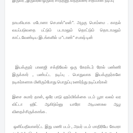
இருவர் , இருவரில் ஒருவர் சாந்தனு. வந்தவரை சிறப்பான நடிப்பு
நாயகியாக மடோனா செபாஸ்”டீன்”. அழகு பொம்மை . காதல்
வயப்படுவதை பட்டும் படாமலும் தொட்டும் தொடாமலும்
காட்டவேண்டிய இடங்களில் ம”டாண்” சபாஷ் டின்
இயக்குநர் பாலாஜி சக்திவேல் ஒரு கேரக்டர் ரோல் பண்ணி
இருக்கார் , பண்பட்ட நடிப்பு . பொதுவாக இயக்குநர்களே
நடிகர்களாக மிளிரும்போது பொறுப்பு உணர்ந்து நடிப்பார்கள்
இசை சுமார் தான், ஒரே பாடு ஹம்மிங்க்கை படம் பூரா வலம் வர
விட்டா ஹிட் ஆகிடும்னு யாரோ அடிமனசுல ஆழ
விதைச்சிருக்காங்க .
ஒளிப்பதிவாளர்ட்ட இது மணி படம் , அவர் படம் மாதிரியே கேமரா