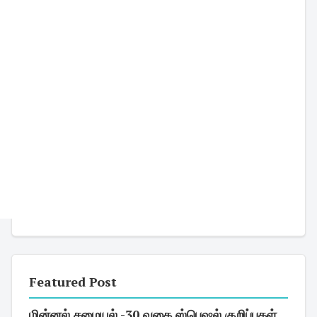
Featured Post
மின்னல் சமையல் -30 வகை ஸ்பெஷல் குறிப்புகள்