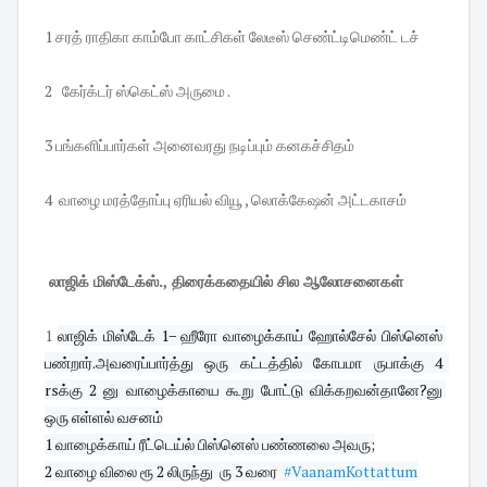
1 சரத் ராதிகா காம்போ காட்சிகள் லேடீஸ் செண்ட்டிமெண்ட் டச்
2 கேர்க்டர் ஸ்கெட்ஸ் அருமை .
3 பங்களிப்பார்கள் அனைவரது நடிப்பும் கனகச்சிதம்
4 வாழை மரத்தோப்பு ஏரியல் வியூ , லொக்கேஷன் அட்டகாசம்
லாஜிக் மிஸ்டேக்ஸ்., திரைக்கதையில் சில ஆலோசனைகள்
1
லாஜிக் மிஸ்டேக் 1− ஹீரோ வாழைக்காய் ஹோல்சேல் பிஸ்னெஸ் 
பண்றார்.அவரைப்பார்த்து ஒரு கட்டத்தில் கோபமா ருபாக்கு 4  
rsக்கு 2 னு வாழைக்காயை கூறு போட்டு விக்கறவன்தானே?னு 
ஒரு எள்ளல் வசனம்
1 வாழைக்காய் ரீட்டெய்ல் பிஸ்னெஸ் பண்ணலை அவரு;

2 வாழை விலை ரூ 2 லிருந்து  ரு 3 வரை  
#VaanamKottattum