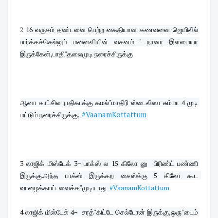
2
16 வருசம் தண்டனை பெற்ற கைதியான கணவனை ஜெயிலில் 
பார்க்கச்செல்லும் மனைவியின் வசனம் " நானா இளமையா 
இருக்கேன்,பாதி"தலைமுடி நரைச்சிருக்கு
ஆனா காட்சில ராதிகாக்கு கமல்"மாதிரி ஸ்டைலிஸா சும்மா 4 முடி 
#VaanamKottattum
மட்டும் நரைச்சிருக்கு.  
3 
லாஜிக் மிஸ்டேக் 3− பாக்ஸ் ல 15 கிலோ னு  பிரிண்ட் பண்ணி 
இருக்கு.அந்த பாக்ஸ் இருக்கற சைஸ்க்கு 5 கிலோ கூட  
வாழைக்காய்  வைக்க"முடியாது  
#VaanamKottattum
4 
லாஜிக் மிஸ்டேக் 4−  சரத்"கிட்டே செல்போன் இருக்கு,ஒரு"டைம் 