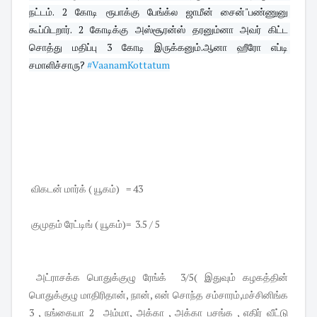
நட்டம். 2 கோடி ரூபாக்கு பேங்க்ல ஜாமீன் சைன்"பண்ணுனு 
கூப்பிடறார். 2 கோடிக்கு அஸ்சூரன்ஸ் தரனும்னா அவர் கிட்ட 
சொத்து மதிப்பு 3 கோடி இருக்கனும்.ஆனா ஹீரோ எப்டி 
சமாளிச்சாரு? 
#VaanamKottatum
விகடன் மார்க் ( யூகம்) = 43
குமுதம் ரேட்டிங் ( யூகம்)= 3.5 / 5
அட்ராசக்க பொதுக்குழு ரேங்க் 3/5( இதுவும் கழகத்தின்
பொதுக்குழு மாதிரிதான், நான், என் சொந்த சம்சாரம்,மச்சினிங்க
3 , நங்கையா 2 அம்மா, அக்கா , அக்கா பசங்க , எதிர் வீட்டு