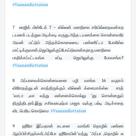
#VaanamKottatum
7  
லாஜிக் மிஸ்டேக் 7 − வில்லன் மனநிலை சரியில்லாதவன்கற 
டயலாக் படத்துல அடிக்கடி வருது.அந்த டயலாக்கை சொன்னவரே 
அவன் மட்டும் அந்தக்கொலையை பண்ணிட்டா போலீஸ்ல 
மாட்டிக்குவான்,ஜெயிலுக்குப்போய்டுவான்கறாரு.மனநிலை 
பாதிக்கப்பட்டவங்க எப்டி ஜெயிலுக்கு போவாங்க?  
#VaanamKottatum
8 
அப்பாவைக்கொன்னவனை பழி வாங்க 16 வருசம்  
விரோதத்துடன் காத்திருக்கும் வில்லன் க்ளைமாக்ஸ்ல   சரத் 
"வாடா ,வா வந்து என்னைக்கொல்லு "னு சொன்னதும் 
திருந்திடறார்.இது சசிகலாபுஷ்பா பாஜக வுக்கு பல்டி அடிச்சதை 
விட பெரிய கொடுமை  
#VaanamKottatum
9  
ஹீரோ இப்பதான் கடனை  வாங்கி தொழில் பண்ண 
ஆரம்பிச்சிருக்கார்.அப்போ ஹீரோயின்"வந்து "அப்பா ,தொழில் ல 