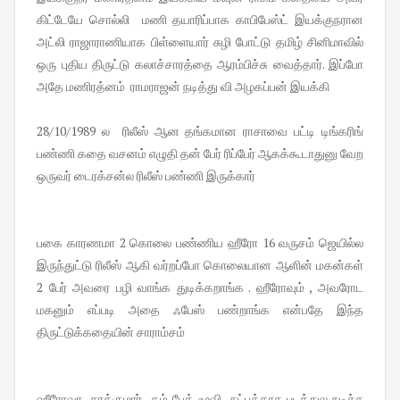
கிட்டேயே சொல்லி மணி தயாரிப்பாக காபிபேஸ்ட் இயக்குநரான
அட்லி ராஜாராணியாக பிள்ளையார் சுழி போட்டு தமிழ் சினிமாவில்
ஒரு புதிய திருட்டு கலாச்சாரத்தை ஆரம்பிச்சு வைத்தார். இப்போ
அதே மணிரத்னம் ராமராஜன் நடித்து வி அழகப்பன் இயக்கி
28/10/1989 ல ரிலீஸ் ஆன தங்கமான ராசாவை பட்டி டிங்கரிங்
பண்ணி கதை வசனம் எழுதி தன் பேர் ரிப்பேர் ஆகக்கூடாதுனு வேற
ஒருவர் டைரக்சன்ல ரிலீஸ் பண்ணி இருக்கார்
பகை காரணமா 2 கொலை பண்ணிய ஹீரோ 16 வருசம் ஜெயில்ல
இருந்துட்டு ரிலீஸ் ஆகி வர்றப்போ கொலையான ஆளின் மகன்கள்
2 பேர் அவரை பழி வாங்க துடிக்கறாங்க . ஹீரோவும் , அவரோட
மகனும் எப்படி அதை ஃபேஸ் பண்றாங்க என்பதே இந்த
திருட்டுக்கதையின் சாராம்சம்
ஹீரோவா சரத்குமார் . கம் பேக் மூவி . நட்புக்காக படத்துல நடிச்ச