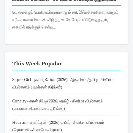
வே லைக்குப் போகிறவர்களானாலும் சரி, இல்லத்தரசிகளானாலும்
சரி... காலையில் கண் விழித்த உடனேயே, 'சாப்பிடுவதற்கும்,
கையில் எடுத்துச் செல்வ...
This Week Popular
Super Girl - சூப்பர் கேர்ள் (2026)- ஆங்கிலம் /தமிழ் - சினிமா
விமர்சனம் ( ஆக்சன் திரில்லர்)
Concity - கான் சிட்டி(2026)-தமிழ் - சினிமா விமர்சனம்
(பைனான்சியல் க்ரைம் திரில்லர்)
Heartin- ,ஹார்ட்டின்-(2026)-தமிழ் - சினிமா விமர்சனம்
(ரொமாண்டிக் காமெடி ட்ராமா)