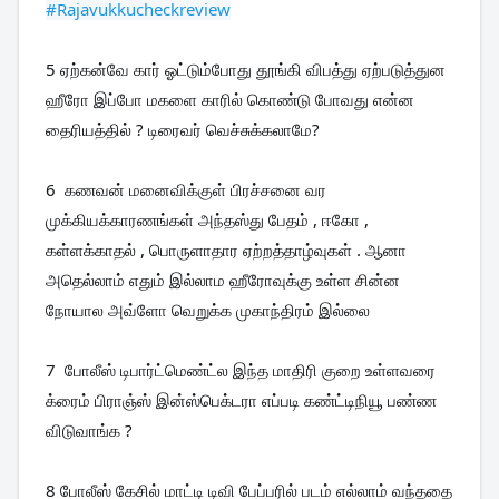
#Rajavukkucheckreview
5 ஏற்கன்வே கார் ஓட்டும்போது தூங்கி விபத்து ஏற்படுத்துன 
ஹீரோ இப்போ மகளை காரில் கொண்டு போவது என்ன 
தைரியத்தில் ? டிரைவர் வெச்சுக்கலாமே?
6  கணவன் மனைவிக்குள் பிரச்சனை வர 
முக்கியக்காரணங்கள் அந்தஸ்து பேதம் , ஈகோ , 
கள்ளக்காதல் , பொருளாதார ஏற்றத்தாழ்வுகள் . ஆனா 
அதெல்லாம் எதும் இல்லாம ஹீரோவுக்கு உள்ள சின்ன 
நோயால அவ்ளோ வெறுக்க முகாந்திரம் இல்லை 
7  போலீஸ் டிபார்ட்மெண்ட்ல இந்த மாதிரி குறை உள்ளவரை 
க்ரைம் பிராஞ்ஸ் இன்ஸ்பெக்டரா எப்படி கண்ட்டிநியூ பண்ண 
விடுவாங்க ? 
8 போலீஸ் கேசில் மாட்டி டிவி பேப்பரில் படம் எல்லாம் வந்ததை 