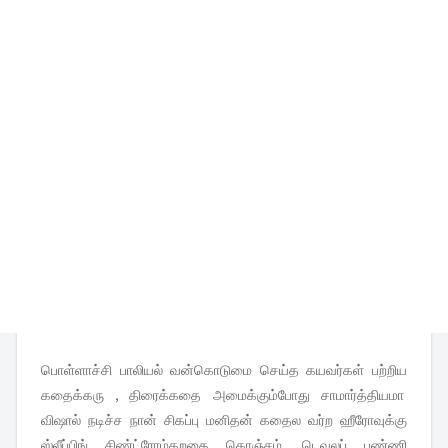
பொள்ளாச்சி பாலியல் வன்கொடுமை செய்த கயவர்கள் பற்றிய
கதைக்கரு , திரைக்கதை அமைக்கும்போது சாமார்த்தியமா
விஷால் நடிச்ச நான் சிகப்பு மனிதன் கதைல வர்ற ஹீரோவுக்கு
ஸ்லீப்பிங் சிண்ட்ரோம்கறதை கொஞ்சம், டெவலப் பண்ணி