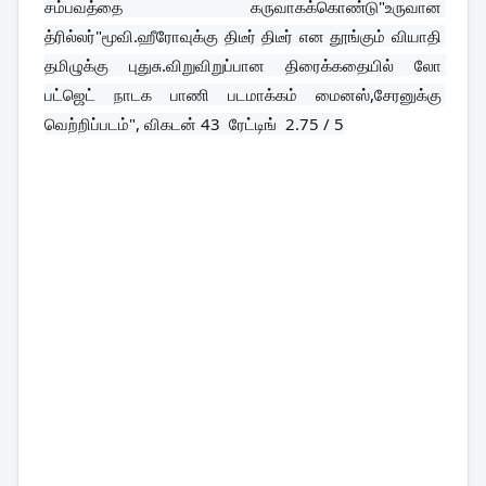
சம்பவத்தை கருவாகக்கொண்டு"உருவான 
த்ரில்லர்"மூவி.ஹீரோவுக்கு திடீர் திடீர் என தூங்கும் வியாதி 
தமிழுக்கு புதுசு.விறுவிறுப்பான திரைக்கதையில் லோ 
பட்ஜெட் நாடக பாணி படமாக்கம் மைனஸ்,சேரனுக்கு 
வெற்றிப்படம்", விகடன் 43  ரேட்டிங்  2.75 / 5