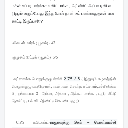
மக்ள் எப்படி பார்க்காம விட்டாங்க , அட்லீஸ்ட் அப்பா டிவி ல 
நியூஸ் வரும்போது இந்த கேஸ் நான் டீல் பண்ணதுதான் என  
காட்டி இருப்பாரே?
விகடன் மார்க் ( யூகம்) - 43
குமுதம் ரேட்டிங் ( யூகம்) 3/5
2.75 / 5
அட்ராசக்க பொதுக்குழு ரேங்க்
( இதுவும் கழகத்தின்
பொதுக்குழு மாதிரிதான், நான், என் சொந்த சம்சாரம்,மச்சினிங்க
3 , நங்கையா 2 அம்மா, அக்கா , அக்கா பசங்க , எதிர் வீட்டு
ஆண்ட்டி, பக் வீட் ஆண்ட்டி கொண்ட குழு)
ராஜாவுக்கு செக் − பொள்ளாச்சி 
C.P.S கமெண்ட்-