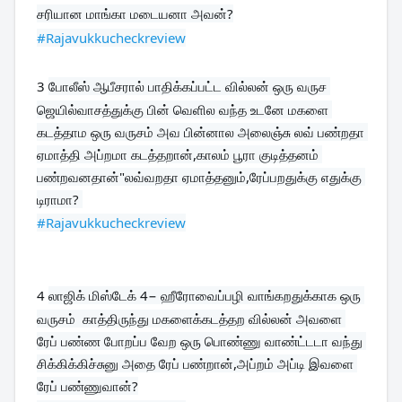
சரியான மாங்கா மடையனா அவன்?
#Rajavukkucheckreview
3 
போலீஸ் ஆபீசரால் பாதிக்கப்பட்ட வில்லன் ஒரு வருச 
ஜெயில்வாசத்துக்கு பின் வெளில வந்த உடனே மகளை 
கடத்தாம ஒரு வருசம் அவ பின்னால அலைஞ்சு லவ் பண்றதா 
ஏமாத்தி அப்றமா கடத்தறான்,காலம் பூரா குடித்தனம் 
பண்றவனதான்"லவ்வறதா ஏமாத்தனும்,ரேப்பறதுக்கு எதுக்கு 
#Rajavukkucheckreview
4 
லாஜிக் மிஸ்டேக் 4− ஹீரோவைப்பழி வாங்கறதுக்காக ஒரு 
வருசம்  காத்திருந்து மகளைக்கடத்தற வில்லன் அவளை 
ரேப் பண்ண போறப்ப வேற ஒரு பொண்ணு வாண்ட்டடா வந்து 
சிக்கிக்கிச்சுனு அதை ரேப் பண்றான்,அப்றம் அப்டி இவளை 