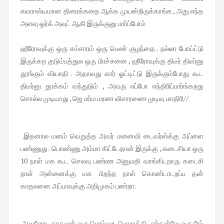
சுவராஸ்யமான திரைக்கதை ஆக்க முயன்றிருக்காங்க , அது எந்த
அளவு ஒர்க் அவுட் ஆகி இருக்குனு பார்ப்போம்
ஹீரோவுக்கு ஒரு சம்சாரம் ஒரு பெண் குழந்தை . நல்லா போய்ட்டு
இருக்கற குடும்பத்துல ஒரு பிரச்சனை , ஹீரோவுக்கு திடீர் திடீர்னு
தூங்கும் வியாதி . அதாவது கார் ஓட்டிட்டு இருக்கும்போது கூட
திடீர்னு தூக்கம் வந்துடும் , அவரு எப்போ எந்திரிப்பார்ங்கறது
சொல்ல முடியாது , ஜெ மர்ம மரண விசாரணை முடிவு மாதிரி//
இதனால மனம் வெறுத்த அவர் மனைவி டைவர்ஸ்க்கு அப்ளை
பண்ணுது . பொண்ணு அம்மா கிட்டேதான் இருக்கு , கடைசியா ஒரு
10 நாள் மக கூட செலவு பண்ண அனுமதி வாங்கிடறாரு. கடைசி
நாள் அன்னைக்கு மக பிறந்த நாள் கொண்டாடறப்ப தன்
காதலனை அப்பாவுக்கு அறிமுகம் பண்றா.
அவளோட காதலன் ஒரு பொம்பள பொறுக்கி , ஏற்கன்வே ஒரு ரேப்