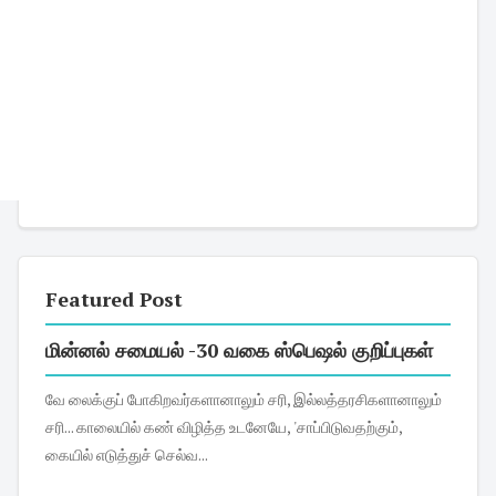
Featured Post
மின்னல் சமையல் -30 வகை ஸ்பெஷல் குறிப்புகள்
வே லைக்குப் போகிறவர்களானாலும் சரி, இல்லத்தரசிகளானாலும்
சரி... காலையில் கண் விழித்த உடனேயே, 'சாப்பிடுவதற்கும்,
கையில் எடுத்துச் செல்வ...