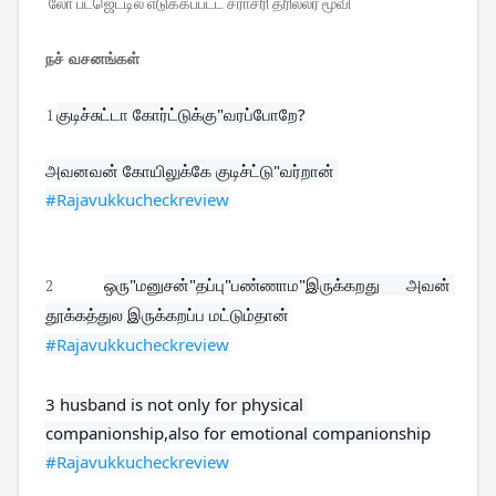
லோ பட்ஜெட்டில் எடுக்கப்பட்ட சராசரி த்ரில்லர் மூவி
நச் வசனங்கள்
குடிச்சுட்டா கோர்ட்டுக்கு"வரப்போறே?
1
#Rajavukkucheckreview
ஒரு"மனுசன்"தப்பு"பண்ணாம"இருக்கறது அவன் 
2
தூக்கத்துல இருக்கறப்ப மட்டும்தான்
#Rajavukkucheckreview
3 
husband is not only for physical 
#Rajavukkucheckreview