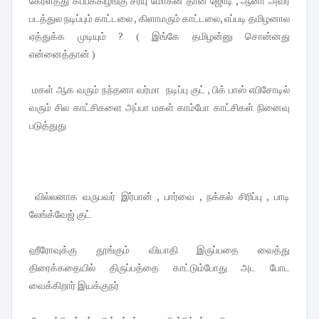
கேரளத்து கப்பக்கிழங்கு சரயு மோகன் தான் ஜோடி , ஆனா அவர்
படத்துல நடிப்பும் காட்டலை , கிளாமரும் காட்டலை, எப்படி தமிழனால
ஏத்துக்க முடியும் ? ( இங்கே தமிழன்னு சொன்னது
என்னைத்தான் )
மகள் ஆக வரும் நந்தனா வர்மா நடிப்பு குட் , பிக் பாஸ் எபிசோடில்
வரும் சில காட்சிகளை அப்பா மகள் காம்போ காட்சிகள் நினைவு
படுத்துது
வில்லனாக வருபவர் இர்பான் , பார்வை , நக்கல் சிரிப்பு , பாடி
லேங்க்வேஜ் குட்
ஹீரோவுக்கு தூங்கும் வியாதி இருப்பதை வைத்து
திரைக்கதையில் திருப்பத்தை காட்டும்போது அட போட
வைக்கிறார் இயக்குநர்