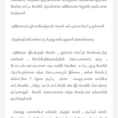
கேஸ்ல மாட்டி போலீஸ் ஆஃபீசரான ஹீரோவால ஜெயில் தண்டனை
பெற்றவன்
ஹீரோவைப்பழி வாங்கத்தான் அவன் லவ் டிராமா போட்டிருக்கான்
அதுக்குப்பின் என்ன நடக்குது என்பதுதான் திரைக்கதை
ஹீரோவா இயக்குநர் சேரன். , தூக்கம் கெட்டு சோர்வடைந்த
கண்கள் , சோம்பேறித்தனத்தின் அடையாளமாய் தாடி ,
ரிட்டையர்டான வயசான பாடி மாதிரி அவரோட உடம்பு , ஒரு போலீஸ்
ஆஃபீசருக்கான எந்த அடையாளமும் இல்லை , என்ன கேரக்டர்
ஸ்கெட்சோ ? ஆனா நடிப்பு பக்கா . மகளுடனான காம்போ
காட்சிகளில் , அந்த பாடல் காட்சியில் சில இடங்களில் செயற்கை
தட்டினாலும் சேரன் அனாயசமாக அந்த கேரக்டரை உள்வாங்கி
நடிச்சிருக்கார்
அவரது மனைவியா வர்றவர் ஆளும் சுமார் , நடிப்பும் சுமார்.