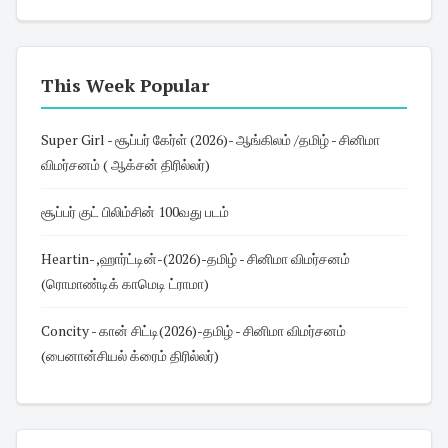
This Week Popular
Super Girl - சூப்பர் கேர்ள் (2026)- ஆங்கிலம் /தமிழ் - சினிமா
விமர்சனம் ( ஆக்சன் திரில்லர்)
சூப்பர் குட் பிலிம்சின் 100வது படம்
Heartin- ,ஹார்ட்டின்-(2026)-தமிழ் - சினிமா விமர்சனம்
(ரொமாண்டிக் காமெடி ட்ராமா)
Concity - கான் சிட்டி(2026)-தமிழ் - சினிமா விமர்சனம்
(பைனான்சியல் க்ரைம் திரில்லர்)