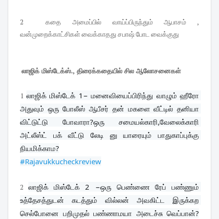
2 கதை அமைப்பில் வாய்ப்பிருந்தும் ஆபாசம் ,
வன்முறைக்காட்சிகள் வைக்காதது சபாஷ் போட வைக்குது
லாஜிக் மிஸ்டேக்ஸ்., திரைக்கதையில் சில ஆலோசனைகள்
லாஜிக் மிஸ்டேக் 1− மனைவியைப்பிரிந்து வாழும் ஹீரோ 
1
அதுவும் ஒரு போலீஸ் ஆபீசர் தன் மகளை வீட்டில் தனியா 
விட்டுட்டு போவாரா?ஒரு சமையல்காரி,வேலைக்காரி 
அட்லீஸ்ட் பக் வீட்டு லேடி னு யாரையும் பாதுகாப்புக்கு 
நியமிக்காம?
#Rajavukkucheckreview
லாஜிக் மிஸ்டேக் 2 −ஒரு பெண்ணை ரேப் பண்ணும் 
2
உத்தேசத்துடன் கடத்தும் வில்லன் அவகிட்ட இருக்கற 
செல்போனை பறிமுதல் பண்ணாமயா அடைச்சு வெப்பான்?