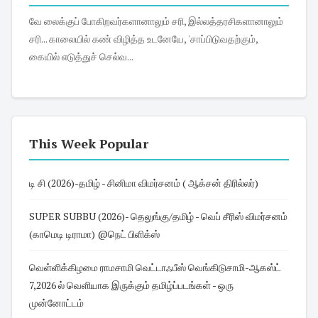
வே லைக்குப் போகிறவர்களானாலும் சரி, இல்லத்தரசிகளானாலும்
சரி... காலையில் கண் விழித்த உடனேயே, 'சாப்பிடுவதற்கும்,
கையில் எடுத்துச் செல்வ...
This Week Popular
டி சி (2026)-தமிழ் - சினிமா விமர்சனம் ( ஆக்சன் திரில்லர்)
SUPER SUBBU (2026)- தெலுங்கு/தமிழ் - வெப் சீரிஸ் விமர்சனம்
(காமெடி டிராமா) @நெட் பிளிக்ஸ்
வெள்ளிக்கிழமை ராமசாமி வெட்டாஃபீஸ் வெங்கிடுசாமி-ஆகஸ்ட்
7,2026 ல் வெளியாக இருக்கும் தமிழ்ப்படங்கள் - ஒரு
முன்னோட்டம்