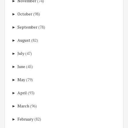
►
November
(74)
►
October
(98)
►
September
(78)
►
August
(82)
►
July
(47)
►
June
(45)
►
May
(79)
►
April
(93)
►
March
(96)
►
February
(82)