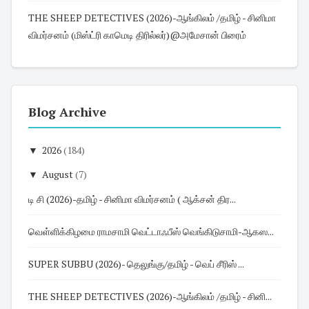
THE SHEEP DETECTIVES (2026)-ஆங்கிலம் /தமிழ் - சினிமா
விமர்சனம் (மிஸ்ட்ரி காமெடி திரில்லர்)@அமேசான் பிரைம்
Blog Archive
▼
2026
(184)
▼
August
(7)
டி சி (2026)-தமிழ் - சினிமா விமர்சனம் ( ஆக்சன் திர...
வெள்ளிக்கிழமை ராமசாமி வெட்டாஃபீஸ் வெங்கிடுசாமி-ஆகஸ...
SUPER SUBBU (2026)- தெலுங்கு/தமிழ் - வெப் சீரிஸ் ...
THE SHEEP DETECTIVES (2026)-ஆங்கிலம் /தமிழ் - சினி...