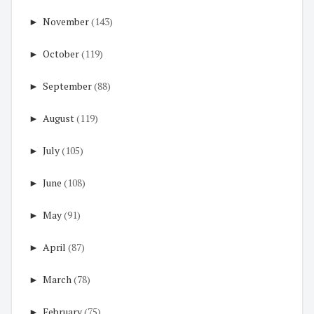
►
November
(143)
►
October
(119)
►
September
(88)
►
August
(119)
►
July
(105)
►
June
(108)
►
May
(91)
►
April
(87)
►
March
(78)
►
February
(75)