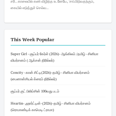
சரி... காலையில் கண் விழித்த உடனேயே, 'சாப்பிடுவதற்கும்,
கையில் எடுத்துச் செல்வ...
This Week Popular
Super Girl - சூப்பர் கேர்ள் (2026)- ஆங்கிலம் /தமிழ் - சினிமா
விமர்சனம் ( ஆக்சன் திரில்லர்)
Concity - கான் சிட்டி(2026)-தமிழ் - சினிமா விமர்சனம்
(பைனான்சியல் க்ரைம் திரில்லர்)
சூப்பர் குட் பிலிம்சின் 100வது படம்
Heartin- ,ஹார்ட்டின்-(2026)-தமிழ் - சினிமா விமர்சனம்
(ரொமாண்டிக் காமெடி ட்ராமா)