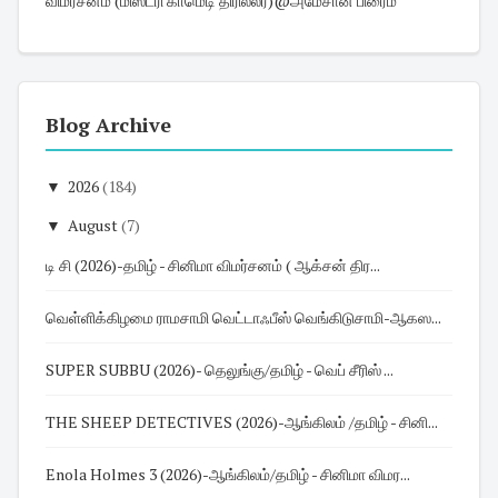
விமர்சனம் (மிஸ்ட்ரி காமெடி திரில்லர்)@அமேசான் பிரைம்
Blog Archive
▼
2026
(184)
▼
August
(7)
டி சி (2026)-தமிழ் - சினிமா விமர்சனம் ( ஆக்சன் திர...
வெள்ளிக்கிழமை ராமசாமி வெட்டாஃபீஸ் வெங்கிடுசாமி-ஆகஸ...
SUPER SUBBU (2026)- தெலுங்கு/தமிழ் - வெப் சீரிஸ் ...
THE SHEEP DETECTIVES (2026)-ஆங்கிலம் /தமிழ் - சினி...
Enola Holmes 3 (2026)-ஆங்கிலம்/தமிழ் - சினிமா விமர...