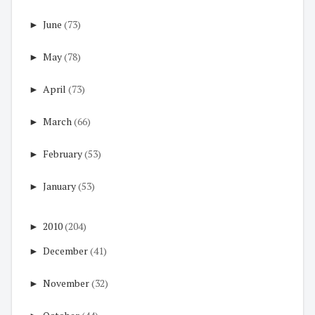
►
June
(73)
►
May
(78)
►
April
(73)
►
March
(66)
►
February
(53)
►
January
(53)
►
2010
(204)
►
December
(41)
►
November
(32)