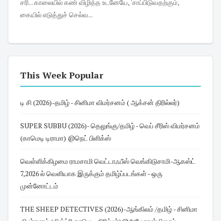
சரி... காலையில் கண் விழித்த உடனேயே, 'சாப்பிடுவதற்கும்,
கையில் எடுத்துச் செல்வ...
This Week Popular
டி சி (2026)-தமிழ் - சினிமா விமர்சனம் ( ஆக்சன் திரில்லர்)
SUPER SUBBU (2026)- தெலுங்கு/தமிழ் - வெப் சீரிஸ் விமர்சனம்
(காமெடி டிராமா) @நெட் பிளிக்ஸ்
வெள்ளிக்கிழமை ராமசாமி வெட்டாஃபீஸ் வெங்கிடுசாமி-ஆகஸ்ட்
7,2026 ல் வெளியாக இருக்கும் தமிழ்ப்படங்கள் - ஒரு
முன்னோட்டம்
THE SHEEP DETECTIVES (2026)-ஆங்கிலம் /தமிழ் - சினிமா