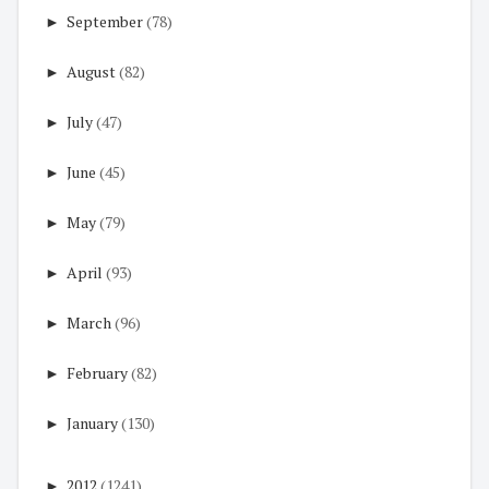
►
September
(78)
►
August
(82)
►
July
(47)
►
June
(45)
►
May
(79)
►
April
(93)
►
March
(96)
►
February
(82)
►
January
(130)
►
2012
(1241)