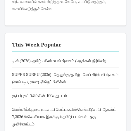
சரி... காலையில் கண் விழித்த உடனேயே, 'சாப்பிடுவதற்கும்,
கையில் எடுத்துச் செல்வ...
This Week Popular
டி சி (2026)-தமிழ் - சினிமா விமர்சனம் ( ஆக்சன் திரில்லர்)
SUPER SUBBU (2026)- தெலுங்கு/தமிழ் - வெப் சீரிஸ் விமர்சனம்
(காமெடி டிராமா) @நெட் பிளிக்ஸ்
சூப்பர் குட் பிலிம்சின் 100வது படம்
வெள்ளிக்கிழமை ராமசாமி வெட்டாஃபீஸ் வெங்கிடுசாமி-ஆகஸ்ட்
7,2026 ல் வெளியாக இருக்கும் தமிழ்ப்படங்கள் - ஒரு
முன்னோட்டம்