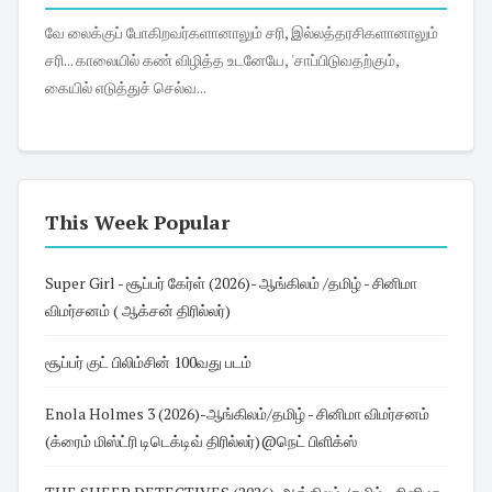
வே லைக்குப் போகிறவர்களானாலும் சரி, இல்லத்தரசிகளானாலும்
சரி... காலையில் கண் விழித்த உடனேயே, 'சாப்பிடுவதற்கும்,
கையில் எடுத்துச் செல்வ...
This Week Popular
Super Girl - சூப்பர் கேர்ள் (2026)- ஆங்கிலம் /தமிழ் - சினிமா
விமர்சனம் ( ஆக்சன் திரில்லர்)
சூப்பர் குட் பிலிம்சின் 100வது படம்
Enola Holmes 3 (2026)-ஆங்கிலம்/தமிழ் - சினிமா விமர்சனம்
(க்ரைம் மிஸ்ட்ரி டிடெக்டிவ் திரில்லர்)@நெட் பிளிக்ஸ்