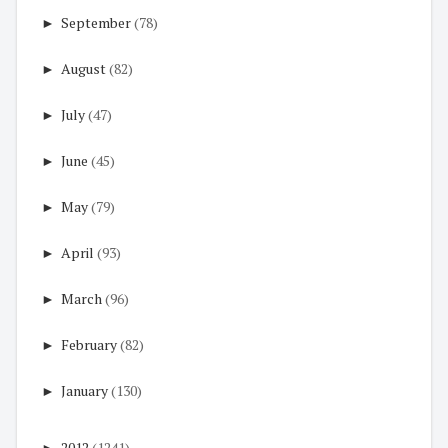
►
September
(78)
►
August
(82)
►
July
(47)
►
June
(45)
►
May
(79)
►
April
(93)
►
March
(96)
►
February
(82)
►
January
(130)
►
2012
(1241)