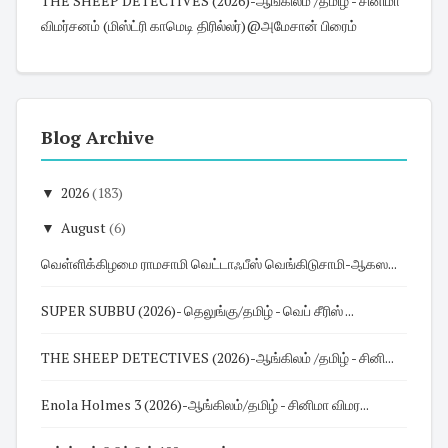
THE SHEEP DETECTIVES (2026)-ஆங்கிலம் /தமிழ் - சினிமா
விமர்சனம் (மிஸ்ட்ரி காமெடி திரில்லர்)@அமேசான் பிரைம்
Blog Archive
▼
2026
(183)
▼
August
(6)
வெள்ளிக்கிழமை ராமசாமி வெட்டாஃபீஸ் வெங்கிடுசாமி-ஆகஸ...
SUPER SUBBU (2026)- தெலுங்கு/தமிழ் - வெப் சீரிஸ் ...
THE SHEEP DETECTIVES (2026)-ஆங்கிலம் /தமிழ் - சினி...
Enola Holmes 3 (2026)-ஆங்கிலம்/தமிழ் - சினிமா விமர...