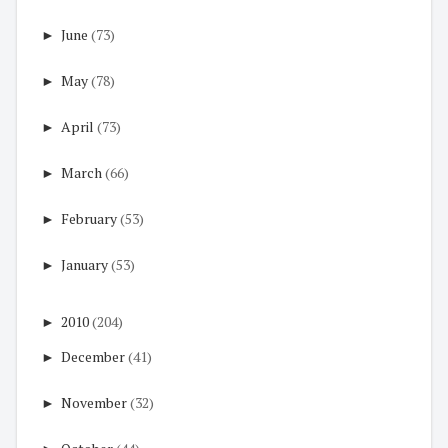
►
June
(73)
►
May
(78)
►
April
(73)
►
March
(66)
►
February
(53)
►
January
(53)
►
2010
(204)
►
December
(41)
►
November
(32)