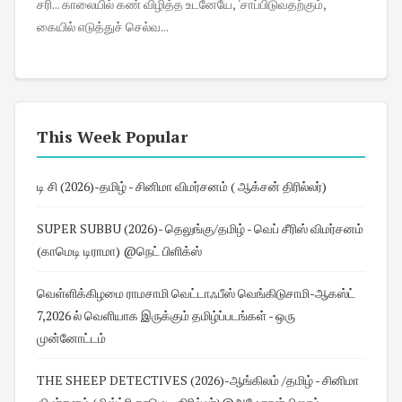
சரி... காலையில் கண் விழித்த உடனேயே, 'சாப்பிடுவதற்கும்,
கையில் எடுத்துச் செல்வ...
This Week Popular
டி சி (2026)-தமிழ் - சினிமா விமர்சனம் ( ஆக்சன் திரில்லர்)
SUPER SUBBU (2026)- தெலுங்கு/தமிழ் - வெப் சீரிஸ் விமர்சனம்
(காமெடி டிராமா) @நெட் பிளிக்ஸ்
வெள்ளிக்கிழமை ராமசாமி வெட்டாஃபீஸ் வெங்கிடுசாமி-ஆகஸ்ட்
7,2026 ல் வெளியாக இருக்கும் தமிழ்ப்படங்கள் - ஒரு
முன்னோட்டம்
THE SHEEP DETECTIVES (2026)-ஆங்கிலம் /தமிழ் - சினிமா