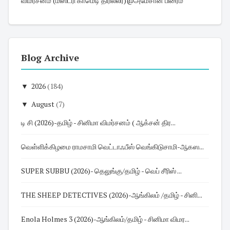
விமர்சனம் (மிஸ்ட்ரி காமெடி திரில்லர்)@அமேசான் பிரைம்
Blog Archive
▼
2026
(184)
▼
August
(7)
டி சி (2026)-தமிழ் - சினிமா விமர்சனம் ( ஆக்சன் திர...
வெள்ளிக்கிழமை ராமசாமி வெட்டாஃபீஸ் வெங்கிடுசாமி-ஆகஸ...
SUPER SUBBU (2026)- தெலுங்கு/தமிழ் - வெப் சீரிஸ் ...
THE SHEEP DETECTIVES (2026)-ஆங்கிலம் /தமிழ் - சினி...
Enola Holmes 3 (2026)-ஆங்கிலம்/தமிழ் - சினிமா விமர...