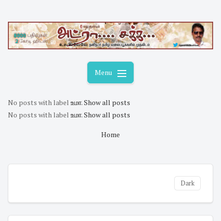
Skip
to
content
Menu
No posts with label
உமா
.
Show all posts
No posts with label
உமா
.
Show all posts
Home
Dark