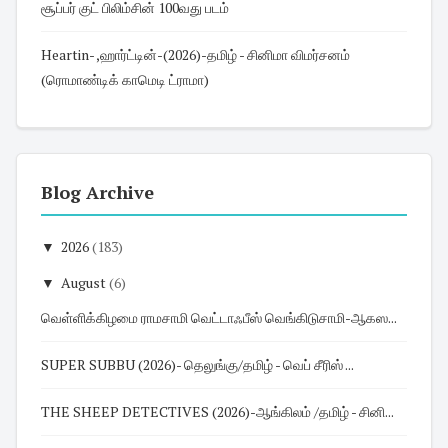
சூப்பர் குட் பிலிம்சின் 100வது படம்
Heartin- ,ஹார்ட்டின்-(2026)-தமிழ் - சினிமா விமர்சனம்
(ரொமாண்டிக் காமெடி ட்ராமா)
Blog Archive
▼
2026
(183)
▼
August
(6)
வெள்ளிக்கிழமை ராமசாமி வெட்டாஃபீஸ் வெங்கிடுசாமி-ஆகஸ...
SUPER SUBBU (2026)- தெலுங்கு/தமிழ் - வெப் சீரிஸ் ...
THE SHEEP DETECTIVES (2026)-ஆங்கிலம் /தமிழ் - சினி...