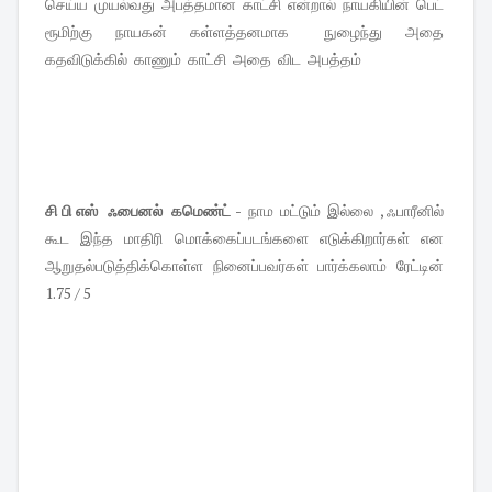
செய்ய முயல்வது அபத்தமான காட்சி என்றால் நாயகியின் பெட்
ரூமிற்கு நாயகன் கள்ளத்தனமாக நுழைந்து அதை
கதவிடுக்கில் காணும் காட்சி அதை விட அபத்தம்
சி பி எஸ் ஃபைனல் கமெண்ட்
- நாம மட்டும் இல்லை , ஃபாரீனில்
கூட இந்த மாதிரி மொக்கைப்படங்களை எடுக்கிறார்கள் என
ஆறுதல்படுத்திக்கொள்ள நினைப்பவர்கள் பார்க்கலாம் ரேட்டின்
1.75 / 5