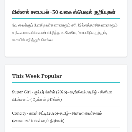
மின்னல் சமையல் -30 வகை ஸ்பெஷல் குறிப்புகள்
வே லைக்குப் போகிறவர்களானாலும் சரி, இல்லத்தரசிகளானாலும்
சரி... காலையில் கண் விழித்த உடனேயே, 'சாப்பிடுவதற்கும்,
கையில் எடுத்துச் செல்வ...
This Week Popular
Super Girl - சூப்பர் கேர்ள் (2026)- ஆங்கிலம் /தமிழ் - சினிமா
விமர்சனம் ( ஆக்சன் திரில்லர்)
Concity - கான் சிட்டி(2026)-தமிழ் - சினிமா விமர்சனம்
(பைனான்சியல் க்ரைம் திரில்லர்)