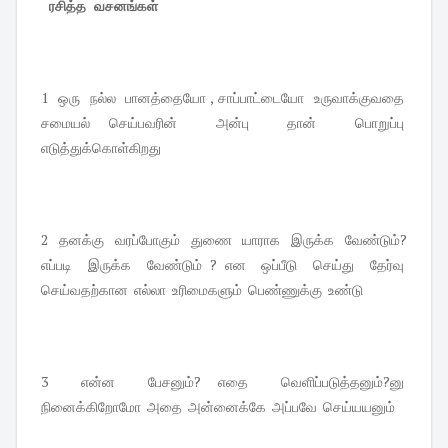
ரசித்த வசனங்கள்
1 ஒரு நல்ல பானத்தையோ , சாப்பாட்டையோ உருவாக்குவதை
சமையல் செய்பவரின் அன்பு தான் பொறுப்பு
எடுத்துக்கொள்கிறது
2 தனக்கு வரப்போகும் துணை யாராக இருக்க வேண்டும்?
எப்படி இருக்க வேண்டும் ? என ஒப்பீடு செய்து தேர்வு
செய்வதற்கான எல்லா உரிமைகளும் பெண்ணுக்கு உண்டு
3 என்ன பேசனும்? எதை வெளிப்படுத்தனும்?னு
நினைக்கிறோமோ அதை அன்னைக்கே அப்பவே செய்யயனும்