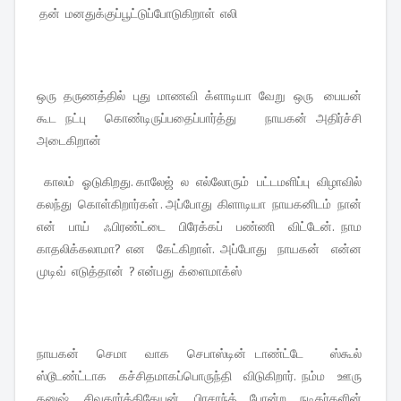
தன் மனதுக்குப்பூட்டுப்போடுகிறாள் எலி
ஒரு தருணத்தில் புது மாணவி க்ளாடியா வேறு ஒரு பையன்
கூட நட்பு கொண்டிருப்பதைப்பார்த்து நாயகன் அதிர்ச்சி
அடைகிறான்
காலம் ஓடுகிறது. காலேஜ் ல எல்லோரும் பட்டமளிப்பு விழாவில்
கலந்து கொள்கிறார்கள் . அப்போது கிளாடியா நாயகனிடம் நான்
என் பாய் ஃபிரண்ட்டை பிரேக்கப் பண்ணி விட்டேன். நாம
காதலிக்கலாமா? என கேட்கிறாள். அப்போது நாயகன் என்ன
முடிவ் எடுத்தான் ? என்பது க்ளைமாக்ஸ்
நாயகன் செமா வாக செபாஸ்டின் டாண்ட்டே ஸ்கூல்
ஸ்டூடண்ட்டாக கச்சிதமாகப்பொருந்தி விடுகிறார். நம்ம ஊரு
தனுஷ் , சிவகார்த்திகேயன் , பிரசாந்த் போன்ற நடிகர்களின்