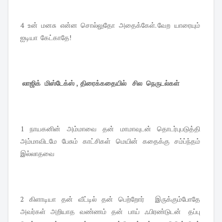
4 உன் மனசு என்ன சொல்லுதோ அதைக்கேள். வேற யாரையும்
ஐடியா கேட்காதே!
லாஜிக் மிஸ்டேக்ஸ் , திரைக்கதையில் சில நெருடல்கள்
1 நாயகனின் அம்மாவை தன் மாமாவுடன் தொடர்புபடுத்தி
அம்மாவிடமே பேசும் காட்சிகள் மெயின் கதைக்கு சம்ப்ந்தம்
இல்லாதவை
2 கிளாடியா தன் வீட்டில் தன் பெற்றோர் இருக்கும்போதே
அவர்கள் அறியாத வண்ணம் தன் பாய் ஃபிரண்டுடன் தப்பு